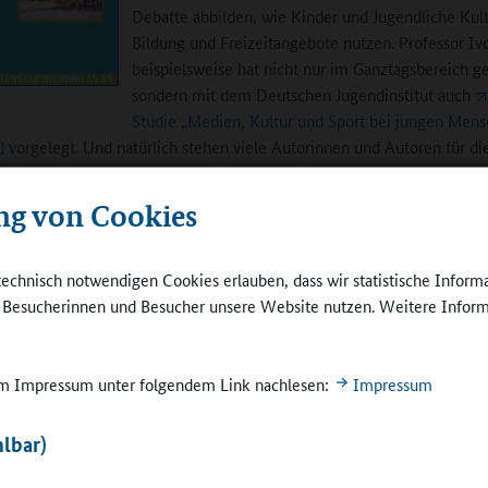
Debatte abbilden, wie Kinder und Jugendliche Kult
Bildung und Freizeitangebote nutzen. Professor I
beispielsweise hat nicht nur im Ganztagsbereich ge
sondern mit dem Deutschen Jugendinstitut auch
Studie „Medien, Kultur und Sport bei jungen Men
)
vorgelegt. Und natürlich stehen viele Autorinnen und Autoren für di
e Bildung in Forschung und Praxis, um zu zeigen, welche
aftspolitischen und Bildungspotenziale Kulturelle Bildung hat.
ng von Cookies
edaktion:
Ein Teil des Buchs bietet Steckbriefe von neun
onspartnern, vom Bundesverband Tanz bis zum Deutschen Bibliothek
technisch notwendigen Cookies erlauben, dass wir statistische Inform
Arbeit mit Ganztagsschulen vorstellen. Welche Essenz lässt sich daraus 
e Besucherinnen und Besucher unsere Website nutzen. Weitere Inform
e Kooperation ziehen?
us Trägersicht ist es wichtig, sich über die eigenen Stärken klar zu w
 im Impressum unter folgendem Link nachlesen:
Impressum
n Musikschulen, Zirkusse, Spielmobile, Jugendkunstschulen oder
tren hinsichtlich ihres Personals und ihrer Methoden in Schulen einb
lbar)
nder und Jugendlichen in ihrer Persönlichkeit zu stärken? Der zweite 
arin, zu schauen, wie diese Stärken in der Kooperation mit der Schule 