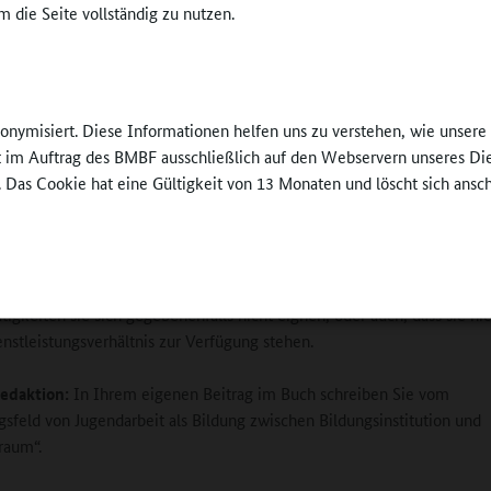
 die Seite vollständig zu nutzen.
stimmung zur Entfaltung gebracht werden können.
e als Bildungsinstitution ebenso wie
lische Bildungspartner besitzen jeweils
nonymisiert. Diese Informationen helfen uns zu verstehen, wie unser
he Qualitäten, Erfahrungen und Fachkräfte. Beide
ft im Auftrag des BMBF ausschließlich auf den Webservern unseres Di
llten sich mit Offenheit und Neugier begegnen
. Das Cookie hat eine Gültigkeit von 13 Monaten und löscht sich ansc
insame Vorstellungen und Ziele entwickeln und
er an welcher Stelle Verantwortung übernimmt.
©
BKJ / Andi Weila
ormulieren einige außerschulische Träger in den Steckbriefen auch, d
st, selbstbewusst Grenzen zu ziehen und an bestimmten Stellen zu sag
tigkeiten sie sich gegebenenfalls nicht eignen, oder auch, dass sie nic
enstleistungsverhältnis zur Verfügung stehen.
edaktion:
In Ihrem eigenen Beitrag im Buch schreiben Sie vom
sfeld von Jugendarbeit als Bildung zwischen Bildungsinstitution und
raum“.