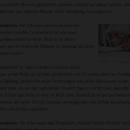
chulischen Bereich geschaffen werden, müssen wir darauf achten, de
dlichen ihre eigenen Räume nicht vollständig zu versperren.
edaktion:
Per Interview kommen auch der
rtreter Leandro Cerqueria-Karst und zwei
bandsvertreter zu Wort. Was ist an deren
ven auf die kulturelle Bildung im Ganztag aus Ihrer
merkenswert?
©
BKJ / Andi Weila
pannend ist, dass Leandro Cerqueria-Karst
aus seiner Rolle als Schüler gesprochen hat. Er schaut stark aus Schuls
 Ganztag, beschreibt seine Erfahrungen und seine Spielräume in der 
t aber, als wir ihn nach seiner Freizeit fragen, merkt man, dass di
er Schule gar nicht so sehr im Blick sind. Ähnlich ist es bei den beiden
tretern, die beim Thema Ganztag vorrangig über die Schule beziehun
nen und Schüler sprechen.
edaktion:
Sie leiten auch das Programm „Künste öffnen Welten“ im
MBF geförderten Programms „Kultur macht stark“. Was möchten Sie 