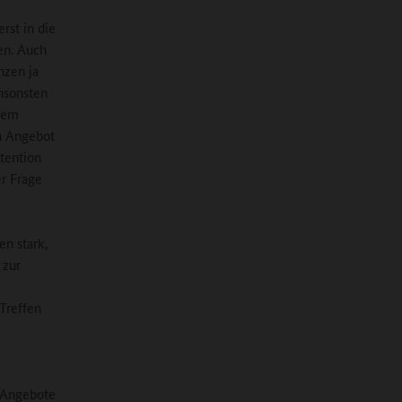
rst in die
en. Auch
nzen ja
ansonsten
 dem
n Angebot
tention
r Frage
en stark,
 zur
Treffen
r Angebote