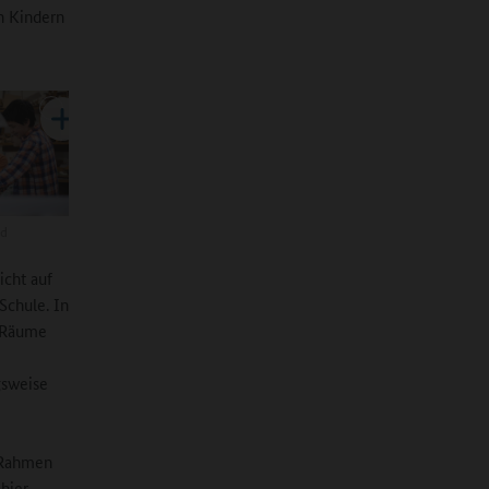
n Kindern
nd
icht auf
Schule. In
e Räume
gsweise
 Rahmen
hier