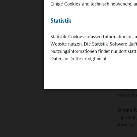
Einige Cookies sind technisch notwendig, um
guten Ab
Statistik
Die Schul
außerschu
Statistik-Cookies erfassen Informationen a
spezifisc
Website nutzen. Die Statistik-Software läu
Seiten so
Nutzungsinformationen findet nur dort statt
und geme
Daten an Dritte erfolgt nicht.
klären, w
Im Buch f
wichtig i
welche Tä
reines Di
Online-R
„Spannung
Rückzugs