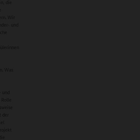
n, die
e
ern. Wir
inder- und
sche
hülerinnen
n. Was
- und
 Rolle
lsweise
t der
iel
rojekt
die