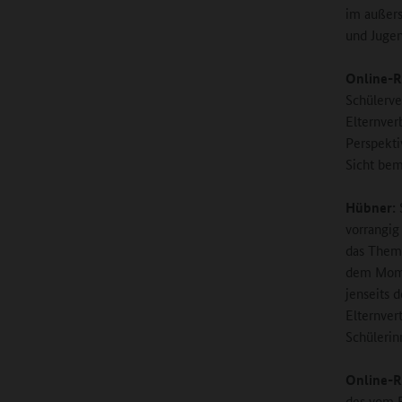
im außers
und Jugen
Online-R
Schülerve
Elternver
Perspekti
Sicht be
Hübner:
S
vorrangig 
das Thema
dem Momen
jenseits d
Elternver
Schülerin
Online-R
des vom B