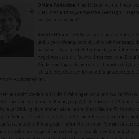
Online-Redaktion:
Frau Hübner, warum finden si
Titel Ihres Buches „Perspektive Ganztag?!“ Fragez
wie Ausrufezeichen?
Kerstin Hübner:
Als Bundesvereinigung Kulturelle
und Jugendbildung, kurz bkj, sind wir überzeugt, d
pädagogisch gut gestalteter Ganztag mit interessa
Angeboten, der die Rechte, Interessen und Bedürf
Kinder und Jugendlichen zentral berücksichtigt, n
ist. Er bietet Chancen für gute Bildungskonzepte. 
ert das Ausrufezeichen.
zeichen steht wiederum für die Erfahrungen vor allem aus der Praxis,
ehr stark von der formalen Bildung geprägt ist. Auch nach 15 Jahren ist
ltureller Bildung nicht immer leicht, ausreichend Räume für Kunst un
g zu finden, sei es im Unterricht, in AGs oder Freizeitangeboten, und
n außerschulischer Bildung oder informelle und non-formale Ansätze 
ieren. Mit dem Fragezeichen schwingen also die Zweifel mit, ob das,
 der Zusammenarbeit angelegt ist, sich umfassend durchsetzen wird.