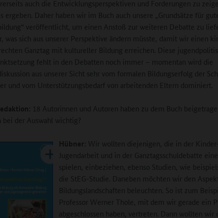
rerseits auch die Entwicklungsperspektiven und Forderungen zu zeige
us ergeben. Daher haben wir im Buch auch unsere „Grundsätze für gut
ildung“ veröffentlicht, um einen Anstoß zur weiteren Debatte zu lief
ar, was sich aus unserer Perspektive ändern müsste, damit wir einen k
echten Ganztag mit kultureller Bildung erreichen. Diese jugendpoliti
nktsetzung fehlt in den Debatten noch immer – momentan wird die
iskussion aus unserer Sicht sehr vom formalen Bildungserfolg der Sc
er und vom Unterstützungsbedarf von arbeitenden Eltern dominiert.
edaktion:
18 Autorinnen und Autoren haben zu dem Buch beigetrage
 bei der Auswahl wichtig?
Hübner:
Wir wollten diejenigen, die in der Kinder
Jugendarbeit und in der Ganztagsschuldebatte eine
spielen, einbeziehen, ebenso Studien, wie beispie
die StEG-Studie. Daneben möchten wir den Aspek
Bildungslandschaften beleuchten. So ist zum Beisp
Professor Werner Thole, mit dem wir gerade ein P
abgeschlossen haben, vertreten. Dann wollten wir 