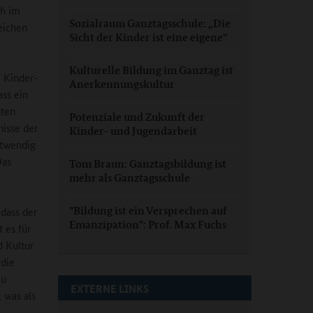
ch im
Sozialraum Ganztagsschule: „Die
eichen
Sicht der Kinder ist eine eigene“
Kulturelle Bildung im Ganztag ist
 Kinder-
Anerkennungskultur
ass ein
nten
Potenziale und Zukunft der
nisse der
Kinder- und Jugendarbeit
otwendig
Das
Tom Braun: Ganztagsbildung ist
mehr als Ganztagsschule
"Bildung ist ein Versprechen auf
 dass der
Emanzipation": Prof. Max Fuchs
 es für
d Kultur
 die
zu
EXTERNE LINKS
 was als