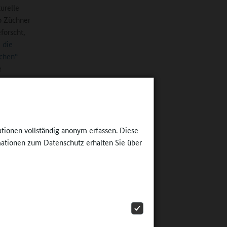
urelle
vo Züchner
forscht,
die
schen“
e
sverband,
ationen vollständig anonym erfassen. Diese
für eine
ationen zum Datenschutz erhalten Sie über
erden.
ringen,
Schritt
in einer