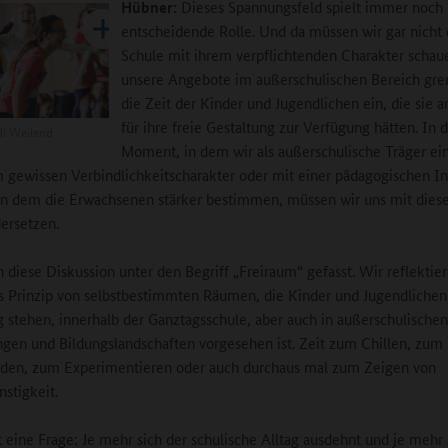
Hübner:
Dieses Spannungsfeld spielt immer noch
entscheidende Rolle. Und da müssen wir gar nicht e
Schule mit ihrem verpflichtenden Charakter schau
unsere Angebote im außerschulischen Bereich gre
die Zeit der Kinder und Jugendlichen ein, die sie 
für ihre freie Gestaltung zur Verfügung hätten. In
i Weiland
Moment, in dem wir als außerschulische Träger ei
 gewissen Verbindlichkeitscharakter oder mit einer pädagogischen In
n dem die Erwachsenen stärker bestimmen, müssen wir uns mit diese
ersetzen.
 diese Diskussion unter den Begriff „Freiraum“ gefasst. Wir reflektier
s Prinzip von selbstbestimmten Räumen, die Kinder und Jugendlichen
 stehen, innerhalb der Ganztagsschule, aber auch in außerschulischen
ngen und Bildungslandschaften vorgesehen ist. Zeit zum Chillen, zum 
nden, zum Experimentieren oder auch durchaus mal zum Zeigen von
stigkeit.
t eine Frage: Je mehr sich der schulische Alltag ausdehnt und je meh