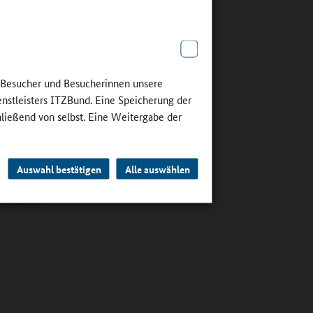
e Besucher und Besucherinnen unsere
enstleisters ITZBund. Eine Speicherung der
hließend von selbst. Eine Weitergabe der
nd
ass es
Auswahl bestätigen
Alle auswählen
en, für
ht für ein