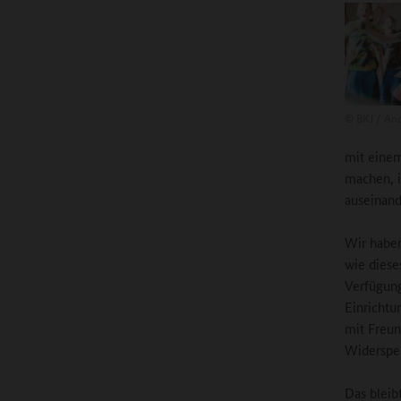
©
BKJ / And
mit einem
machen, i
auseinand
Wir haben
wie diese
Verfügung
Einrichtu
mit Freu
Widerspen
Das bleib