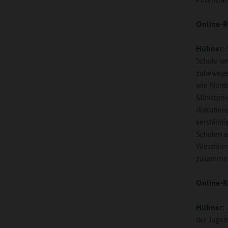
Online-R
Hübner:
Schule un
zubewegen
wie Nordr
Ministeri
diskutier
verständi
Schulen u
Westfalen
zusammen,
Online-R
Hübner:
J
der Jugen