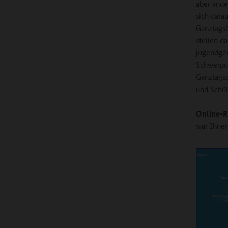
aber ande
sich dara
Ganztagsb
stellen d
jugendger
Schwerpu
Ganztagsd
und Schül
Online-R
war Ihnen