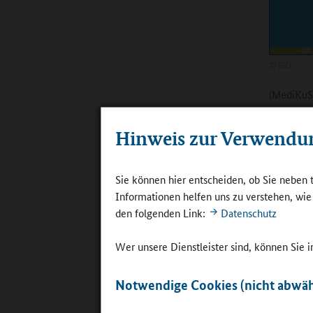
©
BKJ
(MediKuS
kulturell
gesellsch
Hinweis zur Verwendu
Online-R
Kooperati
Sie können hier entscheiden, ob Sie neben 
die ihre 
Informationen helfen uns zu verstehen, wi
gelingend
den folgenden Link:
Datenschutz
Hübner:
A
Wer unsere Dienstleister sind, können Sie
Was könne
Medienzen
Notwendige Cookies (nicht abwäh
um die Ki
besteht d