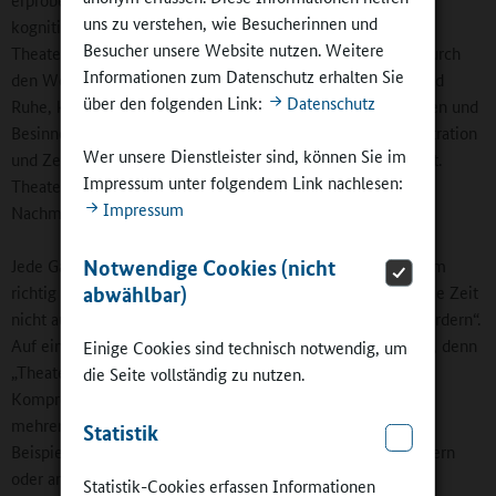
uns zu verstehen, wie Besucherinnen und
kognitiver Herausforderungen. Guter Theaterunterricht, so
Besucher unsere Website nutzen. Weitere
Theaterlehrer Friedrich, sei selbst schon Rhythmisierung: durch
Informationen zum Datenschutz erhalten Sie
den Wechsel von Anstrengung und Erholung, Bewegung und
über den folgenden Link:
Datenschutz
Ruhe, kognitiven und praktischen Arbeitsphasen, Aufnehmen und
Besinnen, gelenktem Arbeiten und Selbsttätigkeit, Konzentration
Wer unsere Dienstleister sind, können Sie im
und Zerstreuung, individuellem Arbeiten und Gruppenarbeit.
Impressum unter folgendem Link nachlesen:
Theater sei alles andere als „Beschäftigungsmaßnahme am
Impressum
Nachmittag“.
Notwendige Cookies (nicht
Jede Ganztagsklasse erarbeitet ein kleineres Stück. Zu einem
abwählbar)
richtig abendfüllenden Programm reicht laut Dirk Benker die Zeit
nicht aus, und „es würde die Kinder womöglich auch überfordern“.
Auf eine Präsentation wollte man dennoch nicht verzichten, denn
Einige Cookies sind technisch notwendig, um
„Theater ohne Aufführung“ habe wenig Sinn. So sei der
die Seite vollständig zu nutzen.
Kompromiss, kleinere Stücke einzustudieren und dann zu
mehreren Gelegenheiten zur Aufführung zu bringen – zum
Statistik
Beispiel am Kennenlernabend für die Eltern von Viertklässlern
oder am interkulturellen Abend. „Dazu kommt noch die
Statistik-Cookies erfassen Informationen