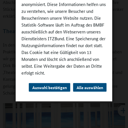
Abschlusspräsentation, bei der alle Ganztagstheaterklassen ihre
anonymisiert. Diese Informationen helfen uns
Stücke aufführen und sich dann darüber austauschen“, wie Benker
zu verstehen, wie unsere Besucher und
erklärt.
Besucherinnen unsere Website nutzen. Die
Statistik-Software läuft im Auftrag des BMBF
Theater und Fachunterricht
ausschließlich auf den Webservern unseres
Dienstleisters ITZBund. Eine Speicherung der
In den ersten Jahren behalf sich die Ganztagsschule mit
Nutzungsinformationen findet nur dort statt.
Praktikanten aus dem Erlanger Studiengang, aber „schnell haben
Das Cookie hat eine Gültigkeit von 13
wir gemerkt, dass ein Theaterlehrer nicht ausreicht“, berichtet
Monaten und löscht sich anschließend von
Dirk Benker. „Ich bin auch Vorstandsmitglied des Verbands
selbst. Eine Weitergabe der Daten an Dritte
‚Theater am Gymnasium in Bayern’, habe alle Kanäle bemüht und
erfolgt nicht.
Kontakte aufgenommen. Über Versetzungen ist es uns dann
gelungen, nach und nach mehrere Theaterlehrkräfte an unsere
Auswahl bestätigen
Alle auswählen
Schule zu holen, so dass wir inzwischen zu viert sind.“