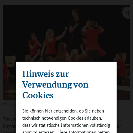
Hinweis zur
Verwendung von
Cookies
©
Pirckheimer-Gymnasium, Nürnberg
Sie können hier entscheiden, ob Sie neben
technisch notwendigen Cookies erlauben,
Theater leistet ebenfalls einen wesentlichen Beitrag zur
dass wir statistische Informationen vollständig
Rhythmisierung des Schultags – die Schülerinnen und Schüler
anonym erfassen. Diese Informationen helfen
erproben sich hier in Gestaltungsformen, auch jenseits rein