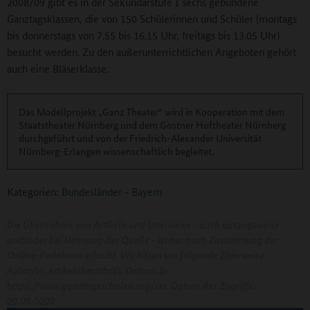
2008/09 gibt es in der Sekundarstufe I sechs gebundene
Ganztagsklassen, die von 150 Schülerinnen und Schüler (montags
bis donnerstags von 7.55 bis 16.15 Uhr, freitags bis 13.05 Uhr)
besucht werden. Zu den außerunterrichtlichen Angeboten gehört
auch eine Bläserklasse.
Das Modellprojekt „Ganz Theater“ wird in Kooperation mit dem
Staatstheater Nürnberg und dem Gostner Hoftheater Nürnberg
durchgeführt und von der Friedrich-Alexander Universität
Nürnberg-Erlangen wissenschaftlich begleitet.
Kategorien:
Bundesländer
-
Bayern
Die Übernahme von Artikeln und Interviews - auch auszugsweise
und/oder bei Nennung der Quelle - ist nur nach Zustimmung der
Online-Redaktion erlaubt. Wir bitten um folgende Zitierweise:
Autor/in: Artikelüberschrift. Datum. In:
https://www.ganztagsschulen.org/xxx. Datum des Zugriffs:
00.00.0000