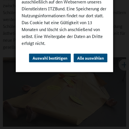
ausschließlich auf den Webservern unseres
zwischen Kunst und Kultureller Bildung deutlich: Die
Dienstleisters ITZBund. Eine Speicherung der
Schülerinnen und Schüler sollen eben genauso wenig zu Künstlern
Nutzungsinformationen findet nur dort statt.
werden, wie die Künstler Pädagogen werden sollen. Die
Das Cookie hat eine Gültigkeit von 13
Schülerinnen und Schüler sollen mit Hilfe künstlerischer Bildung
Monaten und löscht sich anschließend von
ästhetische Erfahrungen machen können, die eine Möglichkeit für
selbst. Eine Weitergabe der Daten an Dritte
neue Perspektiven geben und das Eingebundensein in
erfolgt nicht.
gesellschaftliche Zusammenhänge reflektieren.
Auswahl bestätigen
Alle auswählen