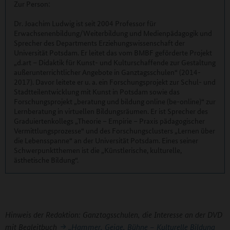
Zur Person:
Dr. Joachim Ludwig ist seit 2004 Professor für
Erwachsenenbildung/Weiterbildung und Medienpädagogik und
Sprecher des Departments Erziehungswissenschaft der
Universität Potsdam. Er leitet das vom BMBF geförderte Projekt
„d.art – Didaktik für Kunst- und Kulturschaffende zur Gestaltung
außerunterrichtlicher Angebote in Ganztagsschulen“ (2014-
2017). Davor leitete er u. a. ein Forschungsprojekt zur Schul- und
Stadtteilentwicklung mit Kunst in Potsdam sowie das
Forschungsprojekt „beratung und bildung online (be-online)“ zur
Lernberatung in virtuellen Bildungsräumen. Er ist Sprecher des
Graduiertenkollegs „Theorie – Empirie – Praxis pädagogischer
Vermittlungsprozesse“ und des Forschungsclusters „Lernen über
die Lebensspanne“ an der Universität Potsdam. Eines seiner
Schwerpunktthemen ist die „Künstlerische, kulturelle,
ästhetische Bildung“.
Hinweis der Redaktion: Ganztagsschulen, die Interesse an der DVD
mit Begleitbuch
„Hammer, Geige, Bühne – Kulturelle Bildung