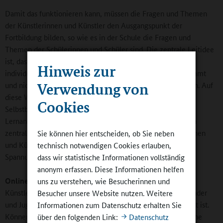
Damit das funktionieren kann, müssen die Fragen und Themen
der Künstlerinnen und Künstler den Ausgangspunkt der
Fortbildung bilden, so wie es in der Schule die Fragen und
Themen der Schülerinnen und Schüler sind. Die zentrale Leitidee
ist, dass Bildung im Sinne von Selbstbildung erst durch die
Hinweis zur
individuelle Aneignung des Bildungsangebots zustande kommt
Verwendung von
und nicht schon durch eine Präsentation der Themen an sich. Auf
diese Weise sollen die Künstler den Unterschied zwischen
Cookies
Selbstbildungsprozessen und von außen gesteuerten
Lernanforderungen verstehen. Denn das ist nach wie vor ein
zentrales Spannungsverhältnis, mit dem sich die Künstlerinnen
Sie können hier entscheiden, ob Sie neben
und Künstler auseinandersetzen müssen. Dieses
technisch notwendigen Cookies erlauben,
Spannungsverhältnis muss pädagogisch gestaltet werden.
dass wir statistische Informationen vollständig
anonym erfassen. Diese Informationen helfen
Online-Redaktion:
Das Besondere an Künstlerinnen und
uns zu verstehen, wie Besucherinnen und
Künstlern ist gerade, dass sie keine Pädagogen sind und Kinder
Besucher unsere Website nutzen. Weitere
und Jugendliche quasi „aus erster Hand“ erfahren, was Kunst ist.
Informationen zum Datenschutz erhalten Sie
Können pädagogisch ausgebildete Kräfte dieses Authentische
über den folgenden Link:
Datenschutz