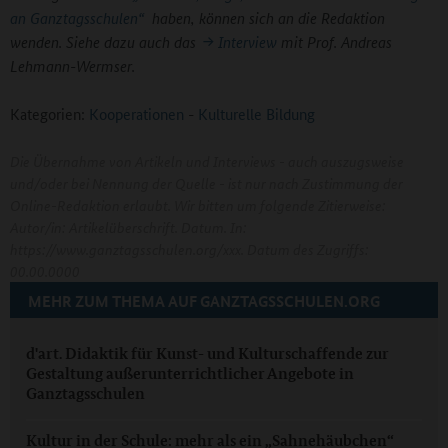
an Ganztagsschulen“
haben, können sich an die Redaktion
wenden. Siehe dazu auch das
Interview
mit Prof. Andreas
Lehmann-Wermser.
Kategorien:
Kooperationen
-
Kulturelle Bildung
Die Übernahme von Artikeln und Interviews - auch auszugsweise
und/oder bei Nennung der Quelle - ist nur nach Zustimmung der
Online-Redaktion erlaubt. Wir bitten um folgende Zitierweise:
Autor/in: Artikelüberschrift. Datum. In:
https://www.ganztagsschulen.org/xxx. Datum des Zugriffs:
00.00.0000
MEHR ZUM THEMA AUF GANZTAGSSCHULEN.ORG
d'art. Didaktik für Kunst- und Kulturschaffende zur
Gestaltung außerunterrichtlicher Angebote in
Ganztagsschulen
Kultur in der Schule: mehr als ein „Sahnehäubchen“