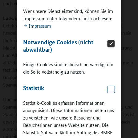
noch vermitteln?
Wer unsere Dienstleister sind, können Sie im
Ludwig:
Wir bilden die Künstlerinnen und Künstler nicht zu
Impressum unter folgendem Link nachlesen:
Lehrkräften aus. Sie bleiben Künstlerinnen und Künstler und
Impressum
handeln auch in dieser Rolle in der Schule. Wir sensibilisieren sie
für Spannungsverhältnisse im pädagogischen Handeln – wie
Notwendige Cookies (nicht
Macht und Symmetrie, Nähe und Distanz, fachliche Orientierung
abwählbar)
und Alltagsorientierung. Interessiert mich zum Beispiel das
alltägliche Handlungsproblem des Schülers oder möchte ich mein
Einige Cookies sind technisch notwendig, um
fachliches Wissen als Künstler rüberbringen? Sobald ich mit
die Seite vollständig zu nutzen.
Gruppen ein pädagogisches Ziel verfolge, wirken solche
Spannungsverhältnisse.
Statistik
Und unsere Teilnehmerinnen und Teilnehmer sollen diese
Statistik-Cookies erfassen Informationen
Spannungsverhältnisse situationsspezifisch gestalten können, und
anonymisiert. Diese Informationen helfen uns
zwar so, dass die Schülerinteressen im Vordergrund stehen. Das ist
zu verstehen, wie unsere Besucher und
etwas Anderes, als wenn die Künstler alleine im Atelier mit sich
Besucherinnen unsere Website nutzen. Die
ausmachen, was sie der Gesellschaft mit ihrem Kunstwerk
Statistik-Software läuft im Auftrag des BMBF
mitteilen wollen. Damit wird auch schon der Unterschied