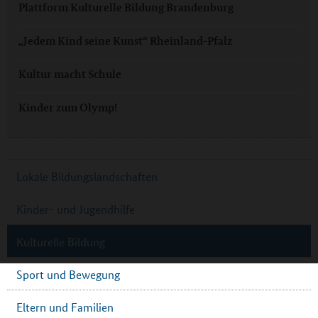
Plattform Kulturelle Bildung Brandenburg
„Jedem Kind seine Kunst“ Rheinland-Pfalz
Kultur macht Schule
Kinder zum Olymp!
Lokale Bildungslandschaften
Kinder- und Jugendhilfe
Kulturelle Bildung
Sport und Bewegung
Eltern und Familien