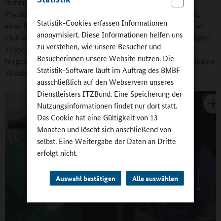
technischen Unternehmen, dem Gewinn eines Auftritts der
Physikshow der „Physikanten“ bis hin zu unserem Hauptpreis,
Statistik-Cookies erfassen Informationen
einer Reise zu einem Spiel der Dallas Mavericks, dem früheren
anonymisiert. Diese Informationen helfen uns
Club von Dirk Nowitzki. Aber auch der Besuch einer ehemaligen
zu verstehen, wie unsere Besucher und
Zeppelinwerkstatt, in der heute Bausteine für Flugzeuge
Besucherinnen unsere Website nutzen. Die
hergestellt werden, oder ein Fallschirmsprung in einem vertikalen
Statistik-Software läuft im Auftrag des BMBF
Windkanal sind begehrt.
ausschließlich auf den Webservern unseres
Dienstleisters ITZBund. Eine Speicherung der
Nutzungsinformationen findet nur dort statt.
Das Cookie hat eine Gültigkeit von 13
Monaten und löscht sich anschließend von
selbst. Eine Weitergabe der Daten an Dritte
erfolgt nicht.
Auswahl bestätigen
Alle auswählen