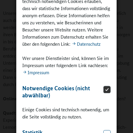
technisch notwendigen Cookies erlauben,
dass wir statistische Informationen vollständig
Unsere Kooperationspartner und Unterstützer schätzen natürlich
anonym erfassen. Diese Informationen helfen
auch den Effekt, für diese Alters- und Zielgruppe sichtbar zu
uns zu verstehen, wie Besucherinnen und
werden. Deshalb loben manche Unternehmen auch Besuche in
Besucher unsere Website nutzen. Weitere
ihren Betrieben aus. Auch in der Hoffnung, Fachkräfte von morgen
Informationen zum Datenschutz erhalten Sie
in bis dahin möglicherweise noch völlig unbekannten
über den folgenden Link:
Datenschutz
Berufsbildern zu binden. Manchmal sogar richtige Talente zu
entdecken. Das gelingt übrigens auch immer wieder einmal im
Wer unsere Dienstleister sind, können Sie im
Unterricht, weil eine Lehrkraft plötzlich eine besondere Begabung
Impressum unter folgendem Link nachlesen:
einer Schülerin oder eines Schülers erkennt und fördern kann.
Impressum
Dann wandelt sich Physikunterricht mitunter zum Talentscouting
durch Physikalischen Breitensport.
Notwendige Cookies (nicht
abwählbar)
Online-Redaktion:
Welche Preise winken den Teilnehmenden?
Einige Cookies sind technisch notwendig, um
Quadt:
Die Palette reicht von Büchern und T-Shirts über
die Seite vollständig zu nutzen.
Experimentierkästen, Tablets, Besuche an außerschulischen
Lernorten wie Wissenschaftsmuseen oder naturwissenschaftlich-
Statistik