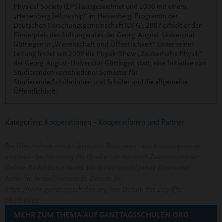
Physical Society (EPS) ausgezeichnet und 2006 mit einem
„Heisenberg fellowship“ im Heisenberg-Programm der
Deutschen Forschungsgemeinschaft (DFG). 2007 erhielt er den
Förderpreis des Stiftungsrates der Georg-August-Universität
Göttingen in „Wissenschaft und Öffentlichkeit“. Unter seiner
Leitung findet seit 2009 die Physik-Show „Zauberhafte Physik“
der Georg-August-Universität Göttingen statt, eine Initiative von
Studierenden verschiedener Semester für
Studierende,Schülerinnen und Schüler und die allgemeine
Öffentlichkeit.
Kategorien:
Kooperationen
-
Kooperationen und Partner
Die Übernahme von Artikeln und Interviews - auch auszugsweise
und/oder bei Nennung der Quelle - ist nur nach Zustimmung der
Online-Redaktion erlaubt. Wir bitten um folgende Zitierweise:
Autor/in: Artikelüberschrift. Datum. In:
https://www.ganztagsschulen.org/xxx. Datum des Zugriffs:
00.00.0000
MEHR ZUM THEMA AUF GANZTAGSSCHULEN.ORG