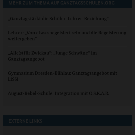
MEHR ZUM THEMA AUF GANZTAGSSCHULEN.ORG
„Ganztag stärkt die Schüler-Lehrer-Beziehung“
Lehrer: „Von etwas begeistert sein und die Begeisterung
weitergeben“
„Alle(s) für Zwickau“: „Junge Schwäne“ im
Ganztagsangebot
Gymnasium Dresden-Bühlau: Ganztagsangebot mit
LiSSi
August-Bebel-Schule: Integration mit O.S.K.A.R.
EXTERNE LINKS