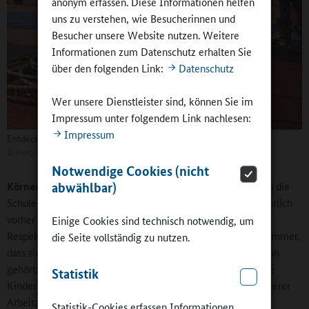
anonym erfassen. Diese Informationen helfen
uns zu verstehen, wie Besucherinnen und
Besucher unsere Website nutzen. Weitere
Informationen zum Datenschutz erhalten Sie
über den folgenden Link:
Datenschutz
Wer unsere Dienstleister sind, können Sie im
Impressum unter folgendem Link nachlesen:
Impressum
Entdecken und Entfalten von Talenten...
©
Hero Society
Notwendige Cookies (nicht
Körner:
Wenn unsere Kurse ausfallen – zum Beispiel, wenn die
abwählbar)
Schule an dem Tag ein Sportfest feiert –, sollte uns das natürlich
vorher mitgeteilt werden. Grundsätzlich wünschen wir uns
Einige Cookies sind technisch notwendig, um
Respekt für unsere Dozenten und Dozentinnen. Wir sagen immer,
die Seite vollständig zu nutzen.
dass sie keine Pausenclowns sind. Manchmal haben wir schon
gehört: „Mir ist egal, was Sie hier machen – Hauptsache, die
Statistik
Kinder sind beschäftigt.“ Das ist aber nicht der Anspruch unserer
Arbeit.
Statistik-Cookies erfassen Informationen