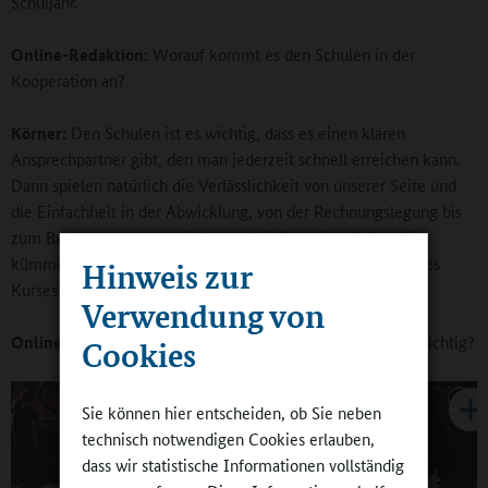
Schuljahr.
Online-Redaktion:
Worauf kommt es den Schulen in der
Kooperation an?
Körner:
Den Schulen ist es wichtig, dass es einen klaren
Ansprechpartner gibt, den man jederzeit schnell erreichen kann.
Dann spielen natürlich die Verlässlichkeit von unserer Seite und
die Einfachheit in der Abwicklung, von der Rechnungslegung bis
zum Besorgen von benötigten Materialien, eine Rolle. Wir
kümmern uns um alles, was sich um die rund 90 Minuten des
Hinweis zur
Kurses dreht, und nehmen das den Schulen komplett ab.
Verwendung von
Online-Redaktion:
Was ist Ihnen in der Kommunikation wichtig?
Cookies
Sie können hier entscheiden, ob Sie neben
technisch notwendigen Cookies erlauben,
dass wir statistische Informationen vollständig