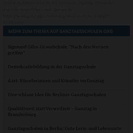
Online-Redaktion erlaubt. Wir bitten um folgende Zitierweise:
Autor/in: Artikelüberschrift. Datum. In:
https://www.ganztagsschulen.org/xxx. Datum des Zugriffs:
00.00.0000
MEHR ZUM THEMA AUF GANZTAGSSCHULEN.ORG
Sigmund-Jähn-Grundschule: "Nach den Sternen
greifen"
Demokratiebildung in der Ganztagsschule
d.art: Künstlerinnen und Künstler im Ganztag
Eine schlaue Idee für Berliner Ganztagsschulen
Qualitätszeit statt Verweilzeit – Ganztag in
Brandenburg
Ganztagsschulen in Berlin: Gute Lern- und Lebensorte