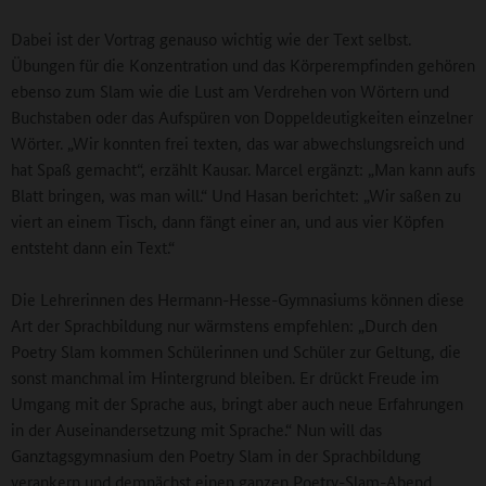
Dabei ist der Vortrag genauso wichtig wie der Text selbst.
Übungen für die Konzentration und das Körperempfinden gehören
ebenso zum Slam wie die Lust am Verdrehen von Wörtern und
Buchstaben oder das Aufspüren von Doppeldeutigkeiten einzelner
Wörter. „Wir konnten frei texten, das war abwechslungsreich und
hat Spaß gemacht“, erzählt Kausar. Marcel ergänzt: „Man kann aufs
Blatt bringen, was man will.“ Und Hasan berichtet: „Wir saßen zu
viert an einem Tisch, dann fängt einer an, und aus vier Köpfen
entsteht dann ein Text.“
Die Lehrerinnen des Hermann-Hesse-Gymnasiums können diese
Art der Sprachbildung nur wärmstens empfehlen: „Durch den
Poetry Slam kommen Schülerinnen und Schüler zur Geltung, die
sonst manchmal im Hintergrund bleiben. Er drückt Freude im
Umgang mit der Sprache aus, bringt aber auch neue Erfahrungen
in der Auseinandersetzung mit Sprache.“ Nun will das
Ganztagsgymnasium den Poetry Slam in der Sprachbildung
verankern und demnächst einen ganzen Poetry-Slam-Abend