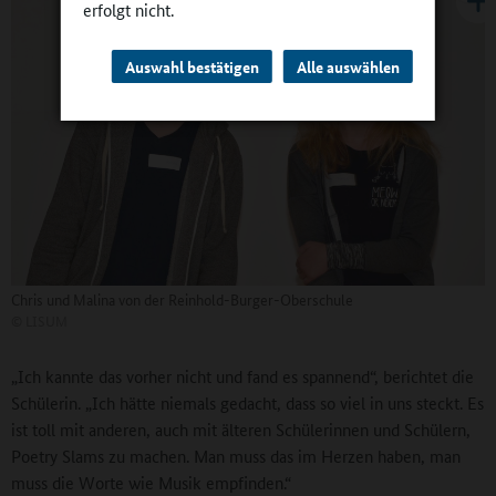
erfolgt nicht.
Auswahl bestätigen
Alle auswählen
Chris und Malina von der Reinhold-Burger-Oberschule
©
LISUM
„Ich kannte das vorher nicht und fand es spannend“, berichtet die
Schülerin. „Ich hätte niemals gedacht, dass so viel in uns steckt. Es
ist toll mit anderen, auch mit älteren Schülerinnen und Schülern,
Poetry Slams zu machen. Man muss das im Herzen haben, man
muss die Worte wie Musik empfinden.“