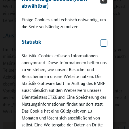
abwählbar)
Wort ausgehend zu einem rhythmischen Vierzeiler kommt. „Es ist
ein wichtiger Moment, das selbst auszuprobieren“, erinnert sich
Einige Cookies sind technisch notwendig, um
Lehrerin Nina Kruska.
die Seite vollständig zu nutzen.
„Aus vier Köpfen entsteht ein Text“
Statistik
Im LISUM-Workshop fand nun eine solche Lehrerfortbildung en
Statistik-Cookies erfassen Informationen
miniature statt. Neben den vier Hesse-Schülern mischen sich auch
anonymisiert. Diese Informationen helfen uns
Malina und Chris von der Reinhold-Burger-Schule unter die
zu verstehen, wie unsere Besucher und
Teilnehmenden, um beim Dichten zu helfen. Die zwei
Besucherinnen unsere Website nutzen. Die
Achtklässler hatten im Rahmen eines Kurses „Leseprofis“
Statistik-Software läuft im Auftrag des BMBF
ebenfalls mit und von Bas Böttcher gelernt und mit zwei
ausschließlich auf den Webservern unseres
Vorträgen die Fachtagung eröffnet. Im Workshop verblüfft unter
Dienstleisters ITZBund. Eine Speicherung der
anderem Malina mit ihrer Fähigkeit, schnell Wörter und Zeilen auf
Nutzungsinformationen findet nur dort statt.
ihre „Slam-Kompatibilität“ abzuklopfen, Sätze umzustellen und
Das Cookie hat eine Gültigkeit von 13
Wörter auseinanderzunehmen.
Monaten und löscht sich anschließend von
selbst. Eine Weitergabe der Daten an Dritte