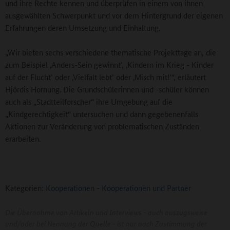
und ihre Rechte kennen und überprüfen in einem von ihnen
ausgewählten Schwerpunkt und vor dem Hintergrund der eigenen
Erfahrungen deren Umsetzung und Einhaltung.
„Wir bieten sechs verschiedene thematische Projekttage an, die
zum Beispiel ‚Anders-Sein gewinnt’, ‚Kindern im Krieg - Kinder
auf der Flucht’ oder ‚Vielfalt lebt’ oder ‚Misch mit!’“, erläutert
Hjördis Hornung. Die Grundschülerinnen und -schüler können
auch als „Stadtteilforscher“ ihre Umgebung auf die
„Kindgerechtigkeit“ untersuchen und dann gegebenenfalls
Aktionen zur Veränderung von problematischen Zuständen
erarbeiten.
Kategorien:
Kooperationen
-
Kooperationen und Partner
Die Übernahme von Artikeln und Interviews - auch auszugsweise
und/oder bei Nennung der Quelle - ist nur nach Zustimmung der