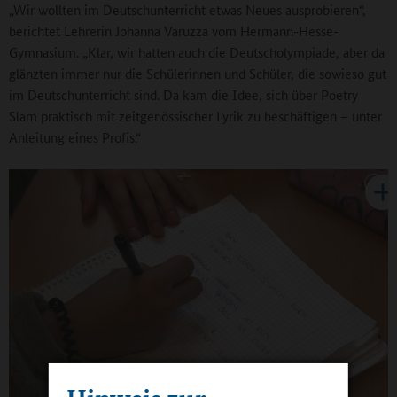
„Wir wollten im Deutschunterricht etwas Neues ausprobieren“,
berichtet Lehrerin Johanna Varuzza vom Hermann-Hesse-
Gymnasium. „Klar, wir hatten auch die Deutscholympiade, aber da
glänzten immer nur die Schülerinnen und Schüler, die sowieso gut
im Deutschunterricht sind. Da kam die Idee, sich über Poetry
Slam praktisch mit zeitgenössischer Lyrik zu beschäftigen – unter
Anleitung eines Profis.“