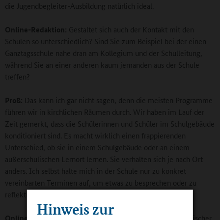
die Jugendbegleiter-Ausbildung natürlich ideal.
Online-Redaktion:
Gestaltet sich auch der Kontakt mit den
Schulen so unterschiedlich? Sind Sie zum Beispiel bei der einen
Ganztagsschule nahe dran am Kollegium und der Schulleitung,
während Sie an einer anderen kaum jemanden aus der Schule
treffen?
Proß:
Das kann ich gar nicht sagen, denn die meisten Programme
führen wir in kirchlichen Räumen durch. Wir haben im Lauf der
Zeit gemerkt, dass die Schülerinnen und Schüler im Schulgebäude
konditioniert sind. Es macht wirklich einen frappierenden
Unterschied, ob sie in einem Schulgebäude oder an einem
außerschulischen Lernort lernen. Sie verhalten sich je nach Ort
anders. Ich selbst halte mich in der Schule nur zu konkret
vereinbarten Terminen auf, um etwas zu besprechen oder zu
reflektieren.
Hinweis zur
Online-Redaktion:
Wie stehen Sie als Anbieter außerschulischer