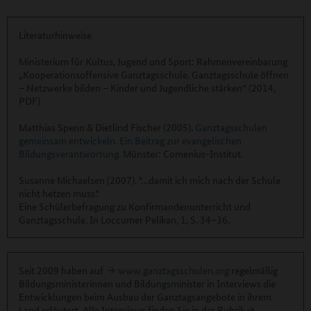
Literaturhinweise
Ministerium für Kultus, Jugend und Sport: Rahmenvereinbarung
„Kooperationsoffensive Ganztagsschule. Ganztagsschule öffnen
– Netzwerke bilden – Kinder und Jugendliche stärken“ (2014,
PDF)
Matthias Spenn & Dietlind Fischer (2005).
Ganztagsschulen
gemeinsam entwickeln. Ein Beitrag zur evangelischen
Bildungsverantwortung.
Münster: Comenius-Institut.
Susanne Michaelsen (2007). "…damit ich mich nach der Schule
nicht hetzen muss."
Eine Schülerbefragung zu Konfirmandenunterricht und
Ganztagsschule. In Loccumer Pelikan, 1, S. 34–36.
Seit 2009 haben auf
www.ganztagsschulen.org
regelmäßig
Bildungsministerinnen und Bildungsminister in Interviews die
Entwicklungen beim Ausbau der Ganztagsangebote in ihrem
Land erläutert. Alle Interviews finden Sie in der Rubrik