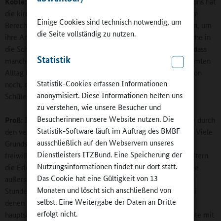
Köble:
Wir beobachten die Entwicklung mit Interesse. Für uns hat
die kirchliche Jugendarbeit jenseits der Schule weiterhin ihre
Einige Cookies sind technisch notwendig, um
Berechtigung. Aber sie sollte quasi eine Abteilung einrichten, um
die Seite vollständig zu nutzen.
ihre Angebote, die Kontakte und die Kompetenzen der Kirche in
die Schulen zu tragen. Wir bekommen allerdings auch mit, dass
Statistik
manche Eltern und Kinder klagen, dass die Schule den gesamten
Alltag bestimme. Das geht uns zu weit. Da möchten wir schon
Statistik-Cookies erfassen Informationen
noch, dass ein zeitlicher Korridor bleibt, in welchem die
anonymisiert. Diese Informationen helfen uns
Schülerinnen und Schüler Zeit für sich haben.
zu verstehen, wie unsere Besucher und
Besucherinnen unsere Website nutzen. Die
Proß:
In Baden-Württemberg ist die Ganztagsschule gerade durch
Statistik-Software läuft im Auftrag des BMBF
den verstärkten Ausbau im Grundschulbereich im Aufbruch. Viele
ausschließlich auf den Webservern unseres
Grundschulen organisieren sich in der offenen Form mit
Dienstleisters ITZBund. Eine Speicherung der
freiwilligen Angeboten am Nachmittag. Dort steht für die Eltern
Nutzungsinformationen findet nur dort statt.
die Erledigung der Hausaufgaben an erster Stelle, und für die
Das Cookie hat eine Gültigkeit von 13
außerschulischen Partner bleibt dann oft nur noch die letzte
Monaten und löscht sich anschließend von
Stunde des Tages übrig, um sie mit Angeboten zu füllen, bei
selbst. Eine Weitergabe der Daten an Dritte
denen sich die Schule dann nach einem Tag des Stillsitzens
erfolgt nicht.
hauptsächlich Bewegung wünscht. Das macht es für Angebote mit