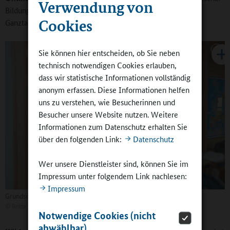
Verwendung von
Bildung insgesamt zur Ausweitung des Schultags durch die
Cookies
Ganztagsschulen?
Sie können hier entscheiden, ob Sie neben
technisch notwendigen Cookies erlauben,
dass wir statistische Informationen vollständig
anonym erfassen. Diese Informationen helfen
uns zu verstehen, wie Besucherinnen und
Besucher unsere Website nutzen. Weitere
Informationen zum Datenschutz erhalten Sie
über den folgenden Link:
Datenschutz
Wer unsere Dienstleister sind, können Sie im
Impressum unter folgendem Link nachlesen:
Impressum
Grundschule an der Landsberger Straße in Herford (NRW)
©
Britta Hüning
Notwendige Cookies (nicht
abwählbar)