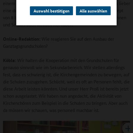
einem Profil wie dem unseren schwierig. Da würden wir uns lieber
eine durchgehende Rhythmisierung mit einem Gesamtkonzept
Auswahl bestätigen
Alle auswählen
von 8 bis 16 Uhr wünschen. Und danach sollten die Schülerinnen
und Schüler auch wirklich frei haben.
Online-Redaktion:
Wie reagieren Sie auf den Ausbau der
Ganztagsgrundschulen?
Köble:
Wir halten die Kooperation mit den Grundschulen für
genauso sinnvoll wie im Sekundarbereich. Wir stellen allerdings
fest, dass es schwierig ist, die Kirchengemeinden zu bewegen, auf
die Schulen zuzugehen. Schlicht, weil es oft an Personen fehlt, die
diese Arbeit leisten könnten. Und unser Herr Proß ist bereits jetzt
schon ausgelastet. Wir haben nun angedacht, die Aktivität von
Kirchenchören zum Beispiel in die Schulen zu bringen. Aber auch
da müssen wir schauen, was personell machbar ist.