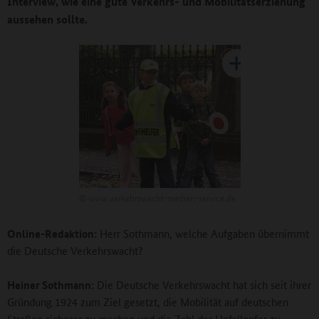
Interview, wie eine gute Verkehrs- und Mobilitätserziehung
aussehen sollte.
©
www.verkehrswacht-medien-service.de
Online-Redaktion:
Herr Sothmann, welche Aufgaben übernimmt
die Deutsche Verkehrswacht?
Heiner Sothmann:
Die Deutsche Verkehrswacht hat sich seit ihrer
Gründung 1924 zum Ziel gesetzt, die Mobilität auf deutschen
Straßen sicherer zu machen und die Zahl der Unfallopfer zu