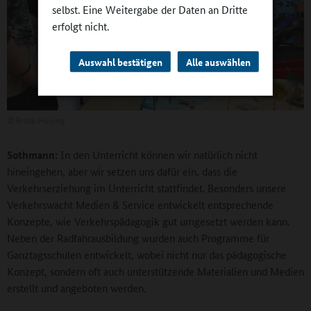
selbst. Eine Weitergabe der Daten an Dritte
erfolgt nicht.
Auswahl bestätigen
Alle auswählen
©
Britta Hüning
Sothmann:
In den Unterricht können wir natürlich nicht
hineingehen, aber wir setzen uns dafür ein, dass die
Verkehrserziehung im Unterricht stattfindet. Besonders unsere
Verkehrswacht Medien & Service entwickelt entsprechende
Konzepte, wie Verkehrspädagogik gut umgesetzt werden kann.
Neben der Radfahrausbildung wurden auch Programme für
Ganztagsschulen entwickelt, wobei nicht nur das pädagogische
Konzept, sondern oft auch unterstützende Materialien und Medien
erstellt und angeboten werden.