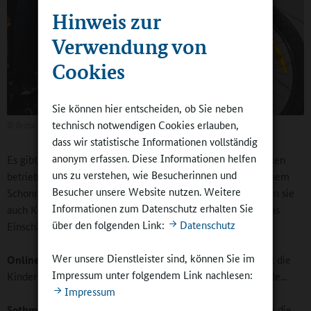
Hinweis zur
Verwendung von
Cookies
Sie können hier entscheiden, ob Sie neben
technisch notwendigen Cookies erlauben,
©
Britta Hüning
dass wir statistische Informationen vollständig
anonym erfassen. Diese Informationen helfen
Es gibt auch Jugendverkehrsschulen, die von Verkehrswachten
uns zu verstehen, wie Besucherinnen und
betrieben werden, in denen Schülerinnen und Schüler in einem
Besucher unsere Website nutzen. Weitere
Schonraum mit dem Fahrrad üben können. Hierbei trainieren sie
Informationen zum Datenschutz erhalten Sie
auch Koordination und Gleichgewicht, Konzentration und das
über den folgenden Link:
Datenschutz
Einschätzen von Verkehrssituationen.
Wer unsere Dienstleister sind, können Sie im
Online-Redaktion:
Nicht selten gefährden die Eltern selbst die
Impressum unter folgendem Link nachlesen:
Kinder durch das Hol- und Bringchaos vor dem Schulgebäude...
Impressum
Sothmann:
Die Verkehrswachten setzen sich dafür ein, dass die