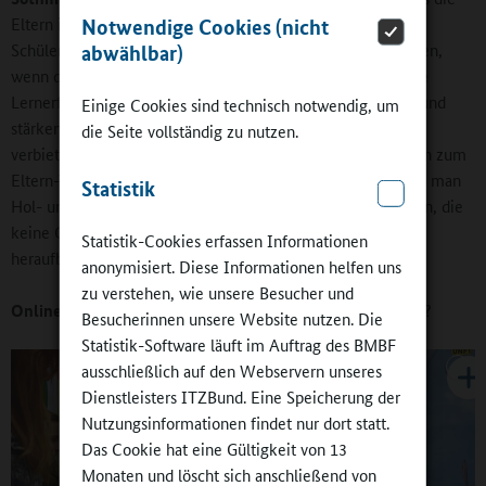
Eltern ihre Kinder nicht zur Schule fahren, sondern die
Notwendige Cookies (nicht
Schülerinnen und Schüler selbst den Weg zurücklegen lassen,
abwählbar)
wenn dies gefahrlos möglich ist. So bekommen sie wichtige
Lernerfahrungen für die eigenständige Verkehrsteilnahme und
Einige Cookies sind technisch notwendig, um
stärken ihre motorischen Fähigkeiten. Wir können nichts
die Seite vollständig zu nutzen.
verbieten, aber wir möchten sensibilisieren und Alternativen zum
Eltern-Taxi aufzeigen. Einige Verkehrswachten schauen, wo man
Statistik
Hol- und Bringzonen in der Nähe der Schule einrichten kann, die
keine Gefährdung der Schülerinnen und Schüler
Statistik-Cookies erfassen Informationen
heraufbeschwören.
anonymisiert. Diese Informationen helfen uns
zu verstehen, wie unsere Besucher und
Online-Redaktion:
Welche Angebote machen Sie Schulen?
Besucherinnen unsere Website nutzen. Die
Statistik-Software läuft im Auftrag des BMBF
ausschließlich auf den Webservern unseres
Dienstleisters ITZBund. Eine Speicherung der
Nutzungsinformationen findet nur dort statt.
Das Cookie hat eine Gültigkeit von 13
Monaten und löscht sich anschließend von