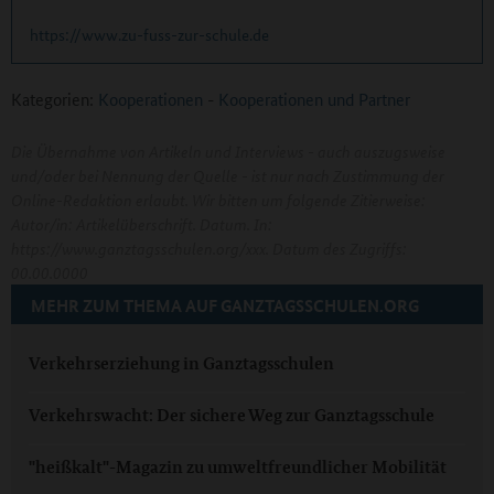
https://www.zu-fuss-zur-schule.de
Kategorien:
Kooperationen
-
Kooperationen und Partner
Die Übernahme von Artikeln und Interviews - auch auszugsweise
und/oder bei Nennung der Quelle - ist nur nach Zustimmung der
Online-Redaktion erlaubt. Wir bitten um folgende Zitierweise:
Autor/in: Artikelüberschrift. Datum. In:
https://www.ganztagsschulen.org/xxx. Datum des Zugriffs:
00.00.0000
MEHR ZUM THEMA AUF GANZTAGSSCHULEN.ORG
Verkehrserziehung in Ganztagsschulen
Verkehrswacht: Der sichere Weg zur Ganztagsschule
"heißkalt"-Magazin zu umweltfreundlicher Mobilität