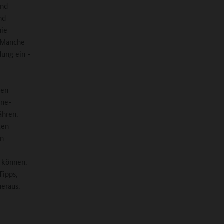
und
nd
nie
. Manche
dung ein -
sen
ine-
ähren.
gen
en
n können.
Tipps,
heraus.