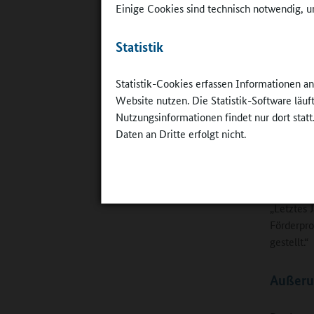
Einige Cookies sind technisch notwendig, um
Bildungsa
Statistik
Unter die
ganz Deut
Statistik-Cookies erfassen Informationen a
Einrichtu
Website nutzen. Die Statistik-Software läu
Welkenbac
Nutzungsinformationen findet nur dort statt
und Komm
Daten an Dritte erfolgt nicht.
rund 60 T
Phase, in
Fragen ka
Deutschla
„Letztes 
Förderpr
gestellt.“
Außerun