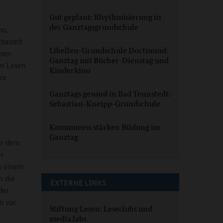
Gut geplant: Rhythmisierung in
der Ganztagsgrundschule
no,
bastelt
Libellen-Grundschule Dortmund:
ssen
Ganztag mit Bücher-Dienstag und
um Lesen
Kinderkino
re
Ganztags gesund in Bad Tennstedt:
Sebastian-Kneipp-Grundschule
Kommunen stärken Bildung im
Ganztag
ter dem
er
us einem
n die
EXTERNE LINKS
der
 vor.
Stiftung Lesen: Leseclubs und
media.labs