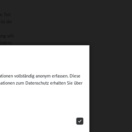
m Teil
ist die
ung will
ördern.
ndesweiten
ationen vollständig anonym erfassen. Diese
ationen zum Datenschutz erhalten Sie über
schulische
en eine
heatern,
dern
ten. Mit
t mit dem