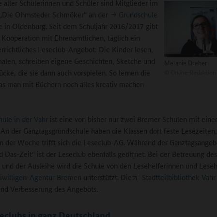
e aller Schülerinnen und Schüler sind Mitglieder im
 „Die Ohmsteder Schmöker“ an der
Grundschule
e
in Oldenburg. Seit dem Schuljahr 2016/2017 gibt
in Kooperation mit Ehrenamtlichen, täglich ein
rrichtliches Leseclub-Angebot: Die Kinder lesen,
malen, schreiben eigene Geschichten, Sketche und
Melanie Dreher
©
Online-Redaktion
ücke, die sie dann auch vorspielen. So lernen die
as man mit Büchern noch alles kreativ machen
hule in der Vahr
ist eine von bisher nur zwei Bremer Schulen mit ein
 An der Ganztagsgrundschule haben die Klassen dort feste Lesezeiten
n der Woche trifft sich die Leseclub-AG. Während der Ganztagsangeb
d Das-Zeit“ ist der Leseclub ebenfalls geöffnet. Bei der Betreuung des
 und der Ausleihe wird die Schule von den Lesehelferinnen und Leseh
iwilligen-Agentur Bremen
unterstützt. Die
Stadtteilbibliothek Vahr
nd Verbesserung des Angebots.
eclubs in ganz Deutschland