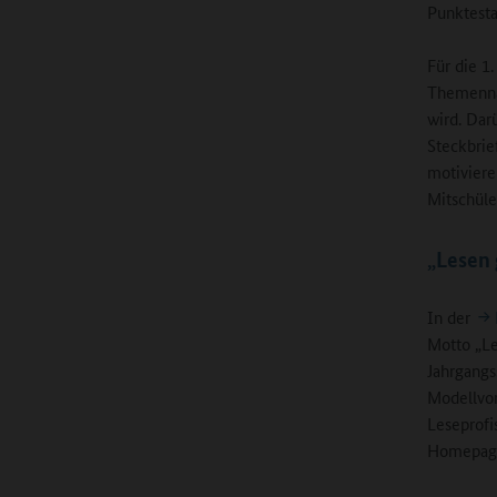
Punktest
Für die 1
Themennac
wird. Dar
Steckbrie
motiviere
Mitschüle
„Lesen
In der
Motto „Le
Jahrgangs
Modellvor
Leseprofi
Homepage 