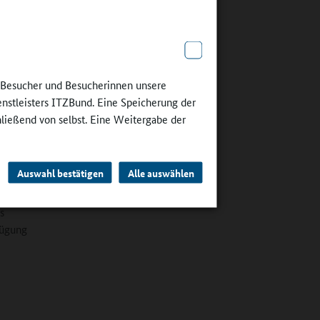
sweise
ner in
abs. Die
e Besucher und Besucherinnen unsere
enstleisters ITZBund. Eine Speicherung der
 Fragen
hließend von selbst. Eine Weitergabe der
r der
nput-
ng der
Auswahl bestätigen
Alle auswählen
 ganz
kenbach.
s
fügung