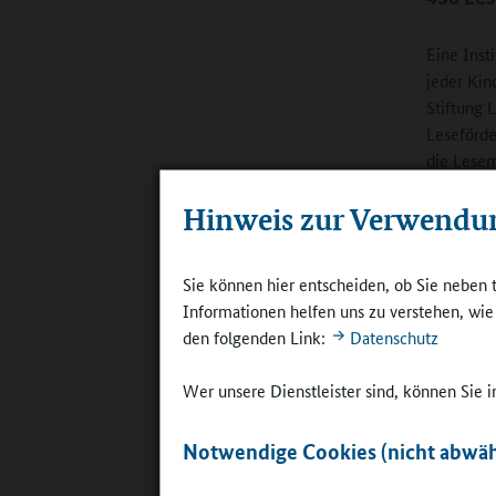
Eine Inst
jeder Kin
Stiftung 
Leseförde
die Lesem
Unter and
Hinweis zur Verwendu
öffentlic
Förderpro
Sie können hier entscheiden, ob Sie neben 
Informationen helfen uns zu verstehen, wi
den folgenden Link:
Datenschutz
Wer unsere Dienstleister sind, können Sie
Standorte 
Notwendige Cookies (nicht abwäh
media.labs
©
Online-R