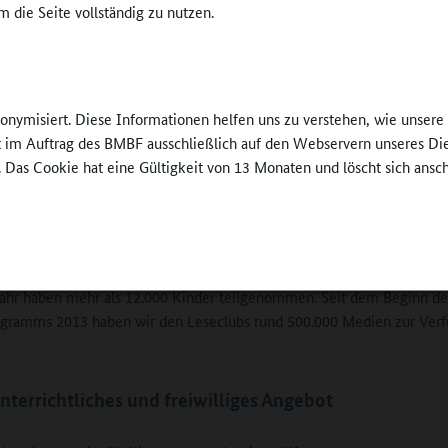
Ziel, vor Ort dauerhaft Unterstützungs- beziehung
 die Seite vollständig zu nutzen.
ngebote zu etablieren.
sem Dach unterstützt die Stiftung Lesen auch Schulen als Standortpart
schland: bei der Gründung und Begleitung von Leseclubs und media.l
nonymisiert. Diese Informationen helfen uns zu verstehen, wie unser
ngen stellten die Projektmanagerinnen Melanie Dreher und Yasmin
ft im Auftrag des BMBF ausschließlich auf den Webservern unseres Di
h im Rahmen eines Online-Seminars am 16. Juni 2020 vor. Etwa 100
. Das Cookie hat eine Gültigkeit von 13 Monaten und löscht sich ansc
entare innerhalb einer Stunde Chat zeugten vom Informationshunge
eilnehmenden, und die beiden Projektleiterinnen kamen nach einer I
 der sie die Leseclubs und media.labs erläuterten, mit der Beantwortu
um noch hinterher. „Wir werden bis Ende 2022 rund 450 Leseclubs in
nd unterstützen. Momentan sind es rund 300“, erläuterte Yasmin Wel
Jahr haben mehr als 12.000 Kinder teilgenommen. Seit dem Beginn de
ogramms 2013 haben wir den Leseclubs rund 500.000 Medien zur Ver
terrichtliches und freiwilliges Angebot