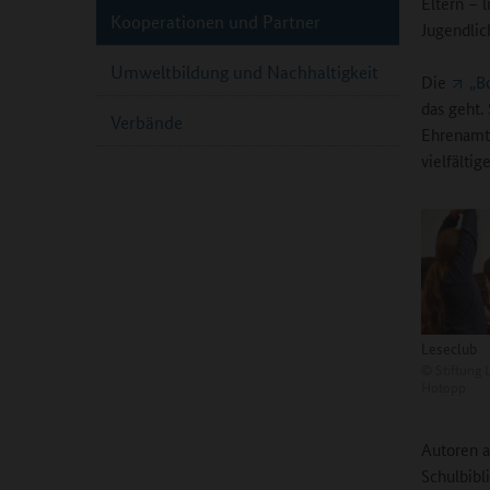
Eltern – 
Kooperationen und Partner
Jugendlic
Umweltbildung und Nachhaltigkeit
Die
„B
das geht.
Verbände
Ehrenamtl
vielfälti
Leseclub
©
Stiftung 
Hotopp
Autoren a
Schulbibl