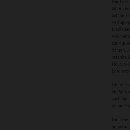
Das Lesec
Jahren ko
Schule an
Verfügung
Medienang
Abonneme
zur Auswa
richten. 
erzählte 
Neue, wel
Lesemater
Um eine g
ein Sofa 
auch hier
jemanden 
Die Lesec
organisie