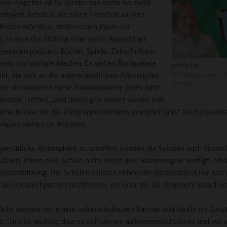
lub-Angebot ist für Kinder von sechs bis zwölf
nzipiert. Schulen, die einen Leseclub an ihrer
bieten möchten, stellen einen Raum zur
, in dem die Stiftung eine breite Auswahl an
eboten platziert: Bücher, Spiele, Zeitschriften-
nts und digitale Medien. Es stehen Buchpakete
media.lab
©
Stiftung Lesen / M
hl, die sich an die unterschiedlichen Altersstufen
Hotopp
„Wir aktualisieren diese Auswahlpakete jedes Jahr“,
Melanie Dreher, „und überlegen immer wieder aufs
che Bücher für die Zielgruppen bestens geeignet sind.“ Auch zweispr
ialien stehen im Angebot.
emütliche Atmosphäre zu schaffen, können die Schulen auch Sitzsäc
wählen. Wenn eine Schule nicht selbst über Bücherregale verfügt, erhäl
 Unterstützung. Die Schulen müssen neben der Räumlichkeit nur noch
als Ansprechpartner bestimmen, der oder die die Angebote koordinie
lubs werden mit einem außerschulischen Partner und häufig im Ganz
rt. „Uns ist wichtig, dass es sich um ein außerunterrichtliches und vor