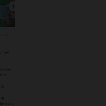
ichael
achige
ke oder
t sie
rt.
tag
 allem um