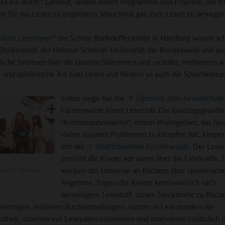
lies ein Buch!“. Landauf, landab laufen Programme und Projekte, um K
he für das Lesen zu begeistern. Manchmal gar, zum Lesen zu bewegen
oKids Leselöwen“
der Schule Bonhoefferstraße in Hamburg wissen sc
 Studierende der Helmut-Schmidt-Universität der Bundeswehr und an
iche betreuen hier die Grundschülerinnen und -schüler, motivieren a
ge und spielerische Art zum Lesen und fördern so auch die Sprachkomp
Schon lange hat die
Sigmund-Jähn-Grundschule
Fürstenwalde einen Leseclub. Die Ganztagsgrunds
"Kosmonautenviertel", einem Wohngebiet, das heu
vielen sozialen Problemen zu kämpfen hat, kooper
mit der
Stadtbibliothek Fürstenwalde
. Der Lese
erreicht die Kinder vor allem über die Lehrkräfte. 
Lesen / Michael
wecken das Interesse an Büchern über spielerisch
Angebote, fragen die Kinder kontinuierlich nach
derzeitigem Lesestoff, lassen Steckbriefe zu Büch
nfertigen, initiieren Buchvorstellungen, nutzen in Lesestunden die
iothek, arbeiten mit Lesepaten zusammen und motivieren zusätzlich 