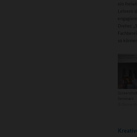
ein freiw
Lehrern s
engagiere
Dreher. „
Fachberei
so können
Screenshot
Seminars
©
Online-R
Kreati