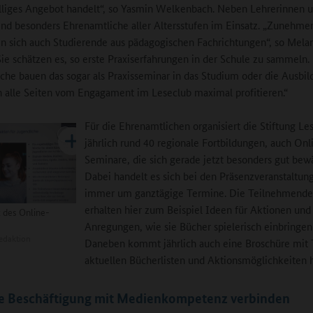
illiges Angebot handelt“, so Yasmin Welkenbach. Neben Lehrerinnen 
ind besonders Ehrenamtliche aller Altersstufen im Einsatz. „Zunehme
n sich auch Studierende aus pädagogischen Fachrichtungen“, so Mela
Sie schätzen es, so erste Praxiserfahrungen in der Schule zu sammeln
che bauen das sogar als Praxisseminar in das Studium oder die Ausbil
 alle Seiten vom Engagament im Leseclub maximal profitieren.“
Für die Ehrenamtlichen organisiert die Stiftung Le
jährlich rund 40 regionale Fortbildungen, auch Onl
Seminare, die sich gerade jetzt besonders gut bew
Dabei handelt es sich bei den Präsenzveranstaltun
immer um ganztägige Termine. Die Teilnehmend
erhalten hier zum Beispiel Ideen für Aktionen und
 des Online-
Anregungen, wie sie Bücher spielerisch einbringe
edaktion
Daneben kommt jährlich auch eine Broschüre mit 
aktuellen Bücherlisten und Aktionsmöglichkeiten 
ve Beschäftigung mit Medienkompetenz verbinden