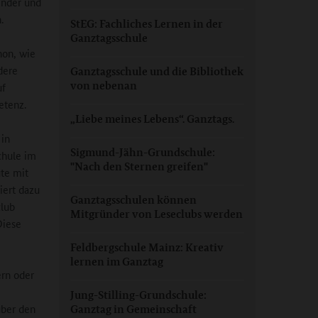
inder und
.
StEG: Fachliches Lernen in der
Ganztagsschule
hon, wie
dere
Ganztagsschule und die Bibliothek
von nebenan
uf
etenz.
„Liebe meines Lebens“. Ganztags.
in
Sigmund-Jähn-Grundschule:
chule im
"Nach den Sternen greifen"
te mit
iert dazu
Ganztagsschulen können
club
Mitgründer von Leseclubs werden
Diese
e
Feldbergschule Mainz: Kreativ
lernen im Ganztag
ern oder
Jung-Stilling-Grundschule:
über den
Ganztag in Gemeinschaft