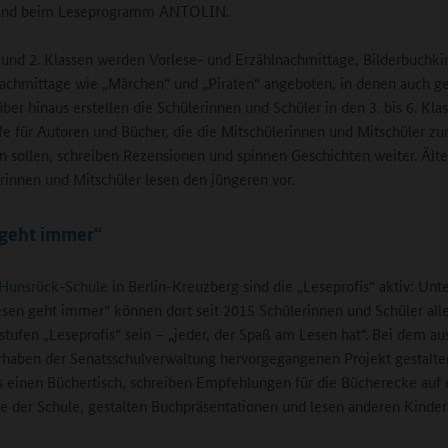
and beim Leseprogramm ANTOLIN.
. und 2. Klassen werden Vorlese- und Erzählnachmittage, Bilderbuchki
hmittage wie „Märchen“ und „Piraten“ angeboten, in denen auch ge
über hinaus erstellen die Schülerinnen und Schüler in den 3. bis 6. Kla
fe für Autoren und Bücher, die die Mitschülerinnen und Mitschüler z
n sollen, schreiben Rezensionen und spinnen Geschichten weiter. Älte
rinnen und Mitschüler lesen den jüngeren vor.
 geht immer“
Hunsrück-Schule
in Berlin-Kreuzberg sind die „Leseprofis“ aktiv: Un
sen geht immer“ können dort seit 2015 Schülerinnen und Schüler all
stufen „Leseprofis“ sein – „jeder, der Spaß am Lesen hat“. Bei dem a
haben der Senatsschulverwaltung hervorgegangenen Projekt gestalte
s einen Büchertisch, schreiben Empfehlungen für die Bücherecke auf 
der Schule, gestalten Buchpräsentationen und lesen anderen Kindern