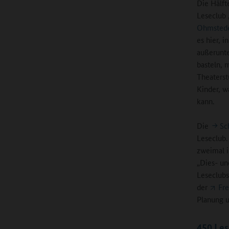
Die Hälft
Leseclub
Ohmsted
es hier, 
außerunte
basteln, 
Theaterst
Kinder, w
kann.
Die
Sc
Leseclub.
zweimal i
„Dies- un
Leseclubs
der
Fre
Planung u
450 Les