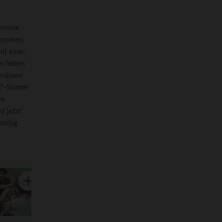
Termine
 kommen
it einer
en haben
 müssen
.“-Stunde
em
t jetzt
zeitig