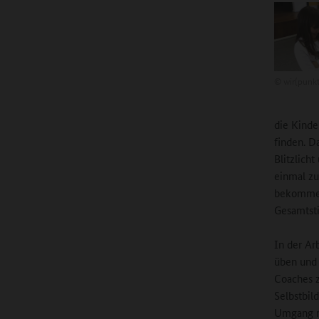
©
wir(punkt
die Kinde
finden. D
Blitzlich
einmal zu
bekommen 
Gesamtst
In der Ar
üben und 
Coaches 
Selbstbil
Umgang mi