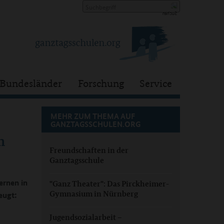
Bundesländer
Forschung
Service
MEHR ZUM THEMA AUF
GANZTAGSSCHULEN.ORG
m
Freundschaften in der
Ganztagsschule
ernen in
"Ganz Theater": Das Pirckheimer-
Gymnasium in Nürnberg
eugt:
Jugendsozialarbeit –