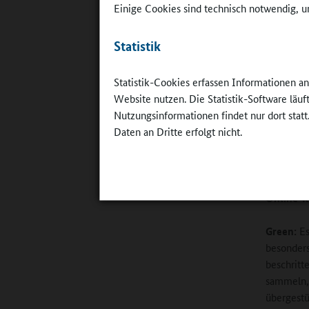
Einige Cookies sind technisch notwendig, um
Statistik
©
wir(punkt
Statistik-Cookies erfassen Informationen a
Website nutzen. Die Statistik-Software läu
Nutzungsinformationen findet nur dort statt
Sportunte
Daten an Dritte erfolgt nicht.
die Neugi
spieleris
wir uns z
Online-R
Green:
Es
besonders
beschritt
sammeln, 
übergestü