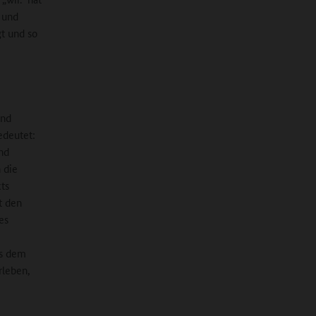
e und
t und so
und
edeutet:
nd
 die
ts
t den
es
us dem
rleben,