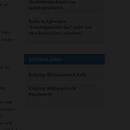
Qualitätsmerkmal von
at es
Ganztagsschulen
Kathrin Aghamiri:
"Ganztagsschule darf nicht nur
Kinder
zweckorientiert arbeiten"
 treten
EXTERNE LINKS
ll an
Kolping-Bildungswerk Köln
von
Kolping-Bildungswerk
bundesweit
en und
sschulen.
en
men und
„wir.“ hat