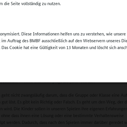
 die Seite vollständig zu nutzen.
einer Klasse gemeinsam Erfahrungen zu sammeln, 
werden und als Gemeinschaft zusammenzuwachse
meisten Kinder haben einen großen Bewegungsdr
wir ansprechen, herauskitzeln und fördern wollen.
)
nonymisiert. Diese Informationen helfen uns zu verstehen, wie unser
Stunden sind deshalb immer bewegungsintensiv, al
ft im Auftrag des BMBF ausschließlich auf den Webservern unseres Di
auf eine andere Art, als die Kinder es aus dem
. Das Cookie hat eine Gültigkeit von 13 Monaten und löscht sich ansc
rricht kennen. Die Bewegung ist eher Mittel zum Zweck. Wir versuc
erde der Kinder zu wecken, um sie zu animieren, sich aktiv an den
chen Aufgaben zu beteiligen und mitzumachen. Und nach den Spielen
usammen und haben Zeit, uns über das, was gerade passiert ist, zu unt
edaktion:
Welche Intention prägt die „wir.“-Stunde?
 geht nicht zwangsläufig darum, dass die Gruppe oder Klasse eine Au
 gut löst. Es gibt kein Richtig oder Falsch. Es geht um den Weg, der 
en wird. Die Kinder sollen in unseren Spielen ihre eigenen Erfahrunge
ohne dass ihnen eine Lösung oder eine bestimmte Verhaltensweise
lpt werden. Dadurch, dass nach den Spielen immer darüber geredet w