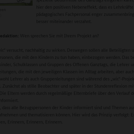
hier den positiven Nebeneffekt, dass es Lehrkräft
reen
pädagogisches Fachpersonal enger zusammenbring
)
besser miteinander verzahnt.
edaktion:
Wen sprechen Sie mit Ihrem Projekt an?
ir.“ versucht, nachhaltig zu wirken. Deswegen sollen alle Beteiligten 
sonen, die mit den Kindern zu tun haben, einbezogen werden. Das b
kinder, Schulklassen und Gruppen des Offenen Ganztags, die Lehrer u
itungen, die mit den jeweiligen Klassen im Alltag arbeiten, aber auch
owohl Lehrer als auch Gruppenleitungen sind während des „wir.“-Projek
 Zunächst als stille Beobachter und später in der Stundenreflexion mi
Die Eltern werden durch regelmäßige Elternbriefe über den Verlauf d
nformiert.
es, dass alle Bezugspersonen der Kinder informiert sind und Themen a
ufnehmen und thematisieren können. Hier wird das Prinzip verfolgt: E
ren, Erinnern, Erinnern, Erinnern.