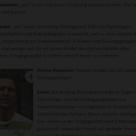
edaktion:
„wir.“ ist ein Projekt zur Förderung sozialen Lernens. Wer h
rt und warum?
Green:
„wir.“ wurde im Kolping-Bildungswerk Köln von Psychologen,
enschaftlern und Kulturpädagogen entwickelt, weil es viele einsame 
d, Ausgrenzung und Konkurrenzdruck in Klassen und Ganztagsgruppen
 mal weniger auf. Im wir. lernen Kinder die eigenen Gefühle offen
hen, sich gegenseitig zu helfen und sich besser zu verstehen.
Online-Redaktion:
Warum wenden Sie sich spezie
Ganztagsschulen?
Green:
Das Kolping-Bildungswerk Köln ist Träger 
Übermittags- und Nachmittagsangeboten und
Kooperationspartner von insgesamt 30 Grundschul
weiterführenden Schulen. Davon sind vier Ganztag
Hier wurden in der Vergangenheit viele Erfahrung
gesammelt, sodass das Projekt auf spezielle The
spezielle Bedürfnisse des Ganztags eingehen kann. 