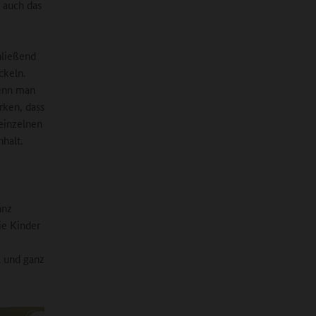
r auch das
hließend
ckeln.
wenn man
rken, dass
einzelnen
halt.
anz
ie Kinder
l und ganz