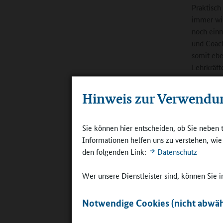
Praktisch
immer wie
noch einm
und Coac
somit ebe
Lehrkräft
Online-R
Hinweis zur Verwendu
konkret?
Green:
Wi
Sie können hier entscheiden, ob Sie neben 
kommen kö
Informationen helfen uns zu verstehen, wi
wie wicht
den folgenden Link:
Datenschutz
darum, ehr
hineinhor
Wer unsere Dienstleister sind, können Sie
kann oder
die ander
Notwendige Cookies (nicht abwäh