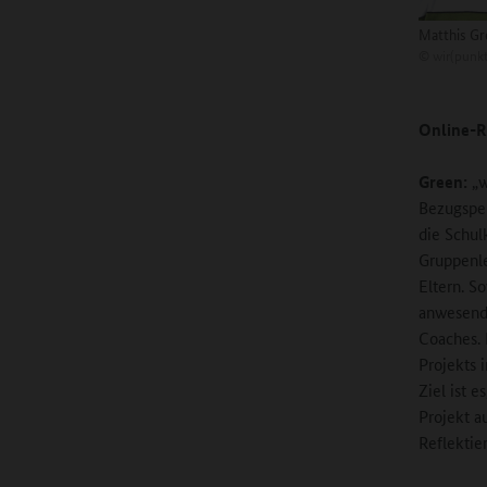
Matthis G
©
wir(punkt
Online-R
Green:
„w
Bezugsper
die Schul
Gruppenle
Eltern. S
anwesend.
Coaches. 
Projekts i
Ziel ist 
Projekt a
Reflektie