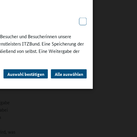
älter zu
n. Die
ang, den
 Unsere
e Besucher und Besucherinnen unsere
lerdings
enstleisters ITZBund. Eine Speicherung der
hließend von selbst. Eine Weitergabe der
hen damit
 setzen
erhalten.
Auswahl bestätigen
Alle auswählen
fgabe
dabei
n
ird, was