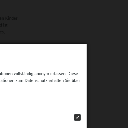
men Kinder
 ist
es,
m Projekt
takt
ationen vollständig anonym erfassen. Diese
 gezeigt,
ationen zum Datenschutz erhalten Sie über
 es einmal
sich
t, was man
h, warum
n.
n, in