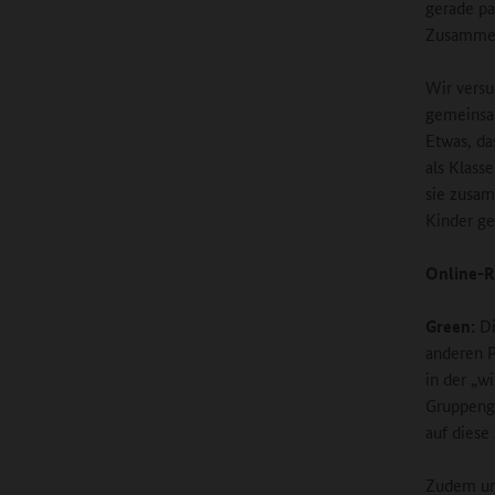
gerade pa
Zusammen
Wir versu
gemeinsam
Etwas, da
als Klass
sie zusam
Kinder ge
Online-R
Green:
Di
anderen P
in der „wi
Gruppenge
auf diese
Zudem unt