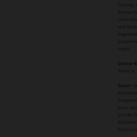
Ganztag, 
Beobachte
Lehrkräft
und Beoba
insgesamt
einzelnen
ergibt.
Online-R
Wenn ja,
Green:
Ge
Kompetenz
Gruppensi
auch, soz
sich die 
Rückmeldu
Person k