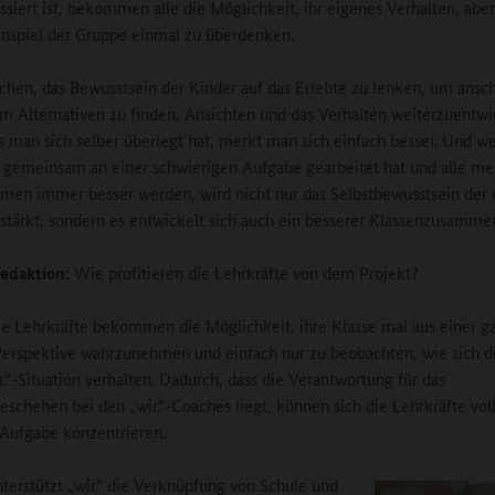
ssiert ist, bekommen alle die Möglichkeit, ihr eigenes Verhalten, abe
spiel der Gruppe einmal zu überdenken.
chen, das Bewusstsein der Kinder auf das Erlebte zu lenken, um ansc
 Alternativen zu finden, Ansichten und das Verhalten weiterzuentwi
s man sich selber überlegt hat, merkt man sich einfach besser. Und 
e gemeinsam an einer schwierigen Aufgabe gearbeitet hat und alle me
men immer besser werden, wird nicht nur das Selbstbewusstsein der 
stärkt, sondern es entwickelt sich auch ein besserer Klassenzusammen
edaktion:
Wie profitieren die Lehrkräfte von dem Projekt?
e Lehrkräfte bekommen die Möglichkeit, ihre Klasse mal aus einer g
erspektive wahrzunehmen und einfach nur zu beobachten, wie sich d
r.“-Situation verhalten. Dadurch, dass die Verantwortung für das
schehen bei den „wir.“-Coaches liegt, können sich die Lehrkräfte vol
 Aufgabe konzentrieren.
erstützt „wir.“ die Verknüpfung von Schule und