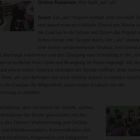
Online-Redaktion:
Wie läuft „wir.“ ab?
Green:
Ein „wir.“-Projekt umfasst zehn bis zwölf 
und dauert etwa ein Halbjahr. Einmal pro Woche
die Coaches in die Schule und führen das Projekt m
)
festen Klasse oder Gruppe durch. Die „wir.“-Stund
eine immer wiederkehrende Struktur. Erst einmal
r überhaupt ankommen und den Übergang vom Schulalltag in die „wir
azu ist zunächst freies Spiel und Bewegung im Raum angesagt. Mit d
t und einem ersten Sitzkreis wird dann die Stunde eröffnet. Jeder komm
 Wort, um sein Befinden und seine Gefühle äußern zu können. Gleich
die Coaches die Möglichkeit, einen ersten Eindruck von der
immung zu erhalten.
beitsphase, dem Herzstück der Stunde, spielen,
diskutieren die Kinder gemeinsam mit den
zu den Themen Wahrnehmung und Gefühle,
d und Selbstbewusstsein, Kommunikation und
t Konflikten, Kooperation und Integration.