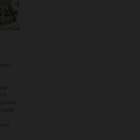
rdern?
iale
t in
gsschule
 bietet
ichen