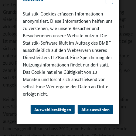
die Teilnahmezahl rasch wieder auf 60 Prozent aller
Grundschülerinnen und -schüler in Sachsen. Zur Überraschung
Statistik-Cookies erfassen Informationen
vieler stieg sie trotz des Ganztagsschulausbaus weiter und liegt
anonymisiert. Diese Informationen helfen uns
aktuell bei 80 Prozent. Die Hortlandschaft ist Thomas Markert
zu verstehen, wie unsere Besucher und
zufolge dabei „vielfältig profiliert – eine andere generelle Aussage
Besucherinnen unsere Website nutzen. Die
ist mangels empirischer Daten nicht möglich“. Diese Vielfalt zeige
Statistik-Software läuft im Auftrag des BMBF
sich zum Beispiel in der von Kommune zu Kommune
ausschließlich auf den Webservern unseres
unterschiedlichen Raumsituation: Während in Zwickau die Horte
Dienstleisters ITZBund. Eine Speicherung der
zu 90 Prozent unter einem eigenen Dach arbeiten und nur zu
Nutzungsinformationen findet nur dort statt.
zehn Prozent im Schulgebäude, ist das Verhältnis in Dresden, wo
Das Cookie hat eine Gültigkeit von 13
sich 95 Prozent der Horte in der Schule befinden, genau
Monaten und löscht sich anschließend von
umgekehrt.
selbst. Eine Weitergabe der Daten an Dritte
erfolgt nicht.
Bei der vom Kultusministerium in Auftrag gegebenen Evaluation
des Sächsischen Bildungsplans (2011) blieben die Horte, die im
Auswahl bestätigen
Alle auswählen
Verantwortungsbereich des Sozialministeriums liegen,
ausgeklammert. Trotz einer Aufforderung durch den
Landesjugendhilfeausschuss 2012, eine Evaluation für die Horte
zu starten, sei diese bisher nicht vorgesehen. Für Markert