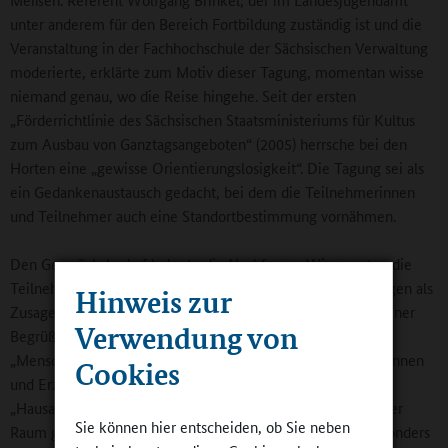
unter anderem für den Bereich Fortbildung zuständig ist und die
Veranstaltung in der Fachhochschule der Sächsischen Verwaltung
moderierte, erklärte zum Motiv dieser Tagung, momentan wisse
niemand genau, wo die Reise hingehe. Seit der ersten
„Förderrichtlinie des Sächsischen Staatsministeriums für Kultus
zum Ausbau von Ganztagsangeboten“ (2005) herrsche bei den
Horten eine „gewisse Orientierungslosigkeit“. Die Tagung sei als
ein Gedankenaustausch gedacht, bei dem die Teilnehmerinnen
und Teilnehmer auch eine Standortbestimmung vornähmen.
Den Gesprächsbedarf belegte die Nachfrage. „Wir mussten die
Teilnehmerzahl auf 200 erhöhen, weil wir sonst mehr Absagen als
Hinweis zur
Zusagen hätten schreiben müssen“, berichtete Brinkel in seiner
Verwendung von
Begrüßung. Der Referent freute sich, dass besonders viele
„Menschen von der Basis“ anwesend seien – viele Erzieherinnen
Cookies
und Erzieher. Am Rande: Der Workshop zum Thema
„Hausaufgaben“ war dermaßen überbelegt, dass ein größerer
Sie können hier entscheiden, ob Sie neben
Raum gesucht werden musste. Viele Anwesende seien besonders