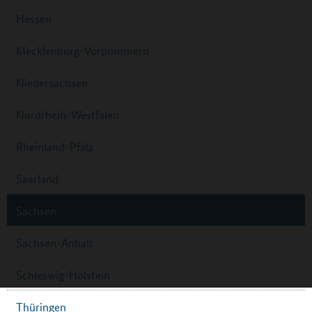
Hessen
Mecklenburg-Vorpommern
Niedersachsen
Nordrhein-Westfalen
Rheinland-Pfalz
Saarland
Sachsen
Sachsen-Anhalt
Schleswig-Holstein
Thüringen