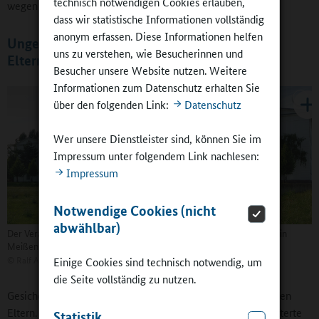
technisch notwendigen Cookies erlauben,
wegen dieses Themas angereist, so Brinkel.
dass wir statistische Informationen vollständig
anonym erfassen. Diese Informationen helfen
Ungebrochene Popularität des Horts bei den
uns zu verstehen, wie Besucherinnen und
Eltern
Besucher unsere Website nutzen. Weitere
Informationen zum Datenschutz erhalten Sie
über den folgenden Link:
Datenschutz
Wer unsere Dienstleister sind, können Sie im
Impressum unter folgendem Link nachlesen:
Impressum
Notwendige Cookies (nicht
abwählbar)
Der Veranstaltungsort Fachhochschule der Sächsischen Verwaltung in
Meißen
©
Ralf Augsburg
Einige Cookies sind technisch notwendig, um
die Seite vollständig zu nutzen.
Gesichert ist die ungebrochene Popularität des Hortes bei den
Eltern. Nach einem kurzen Einbruch nach der „Wende“ kletterte
Statistik