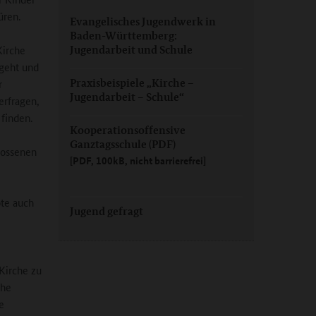
üren.
Evangelisches Jugendwerk in
Baden-Württemberg:
Kirche
Jugendarbeit und Schule
 geht und
Praxisbeispiele „Kirche –
r
Jugendarbeit – Schule“
erfragen,
 finden.
Kooperationsoffensive
Ganztagsschule (PDF)
lossenen
[PDF, 100kB, nicht barrierefrei]
ote auch
Jugend gefragt
 Kirche zu
che
e