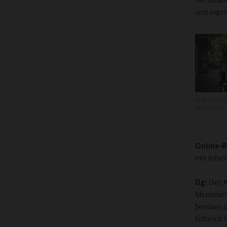
und Jugen
©
Praxishil
entdecken"
Online-R
mit inhal
Ilg:
Der An
Menschen 
beleben o
hilfreich