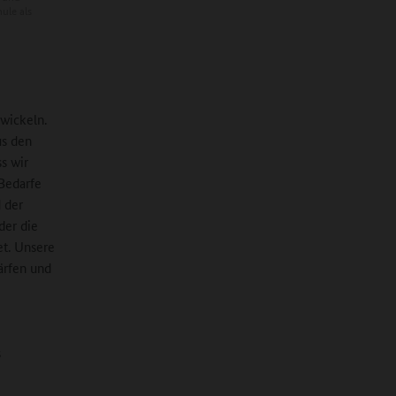
ule als
wickeln.
us den
s wir
 Bedarfe
 der
der die
et. Unsere
ärfen und
s