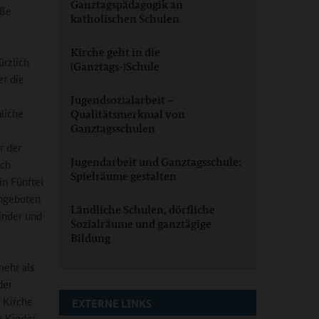
Ganztagspädagogik an
oße
katholischen Schulen
Kirche geht in die
rzlich
(Ganztags-)Schule
er die
Jugendsozialarbeit –
hliche
Qualitätsmerkmal von
Ganztagsschulen
r der
Jugendarbeit und Ganztagsschule:
ich
Spielräume gestalten
in Fünftel
Angeboten
Ländliche Schulen, dörfliche
inder und
Sozialräume und ganztägige
Bildung
mehr als
der
 Kirche
EXTERNE LINKS
r Kinder