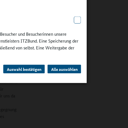
 mit der
und und
ische
uch unsere
e Besucher und Besucherinnen unsere
arbeit
enstleisters ITZBund. Eine Speicherung der
hließend von selbst. Eine Weitergabe der
rnen.
r Fläche
hauen
Auswahl bestätigen
Alle auswählen
amm, das
nisteriums
ür
r uns da
Begegnung
mes