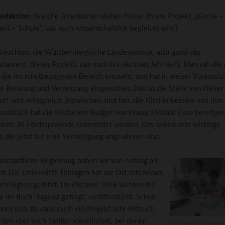
edaktion:
Welche Intentionen stehen hinter Ihrem Projekt „Kirche –
eit – Schule“, das auch wissenschaftlich begleitet wird?
beschloss die Württembergische Landessynode, also quasi das
rlament, dieses Projekt, das noch bis nächstes Jahr läuft. Man sah die
die im schulbezogenen Bereich entsteht, und hat in weiser Voraussic
ur Beratung und Vernetzung eingerichtet. Das ist die Stelle von Olive
äuft sehr erfolgreich. Inzwischen sind fast alle Kirchenbezirke von ihm
usätzlich hat die Kirche ein Budget von knapp 350.000 Euro bereitgest
nen 26 Förderprojekte unterstützt werden. Das waren sehr wichtige
n, die jetzt auf eine Verstetigung angewiesen sind.
nschaftliche Begleitung haben wir von Anfang an
t. Die Universität Tübingen hat vor Ort Interviews
eteiligten geführt. Im Oktober 2016 werden die
e im Buch "Jugend gefragt" veröffentlicht. Schon
hnet sich ab, dass solch ein Projekt sehr hilfreich
rden aber auch Stellen identifiziert, bei denen
©
Praxishilfe "Kirch