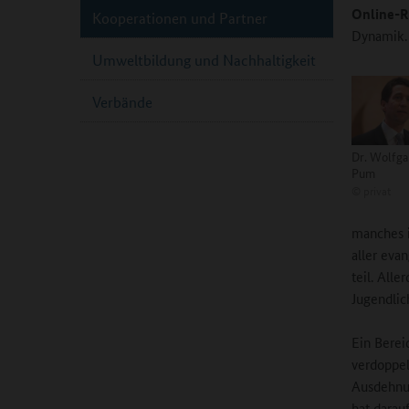
Online-R
Kooperationen und Partner
Dynamik. 
Umweltbildung und Nachhaltigkeit
Verbände
Dr. Wolfga
Pum
©
privat
manches i
aller eva
teil. All
Jugendlic
Ein Berei
verdoppel
Ausdehnun
hat darau