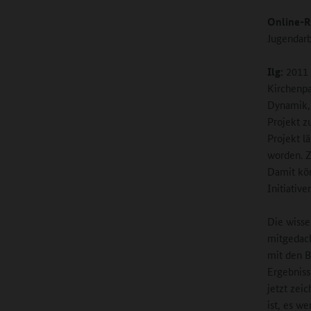
Online-R
Jugendarb
Ilg:
2011 
Kirchenpa
Dynamik, 
Projekt z
Projekt l
worden. Z
Damit kön
Initiative
Die wisse
mitgedach
mit den B
Ergebniss
jetzt zeic
ist, es we