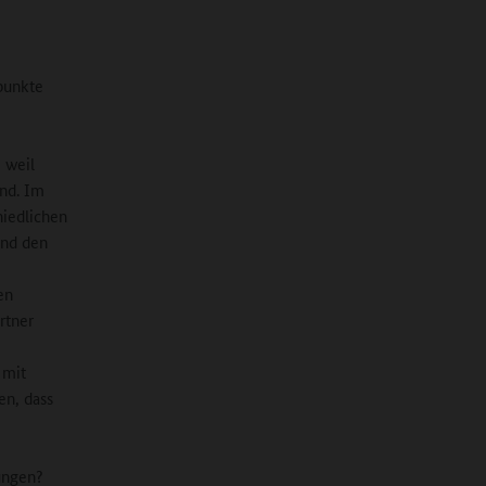
punkte
 weil
ind. Im
hiedlichen
und den
en
rtner
 mit
en, dass
ungen?