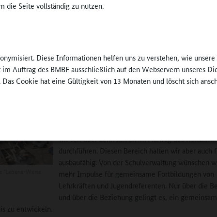
 die Seite vollständig zu nutzen.
andesebene arbeiten wir sehr gut mit den Katholischen Diözesen und
n Landeskirche zusammen, und darüber hinaus mit dem Landessportb
artnern. Auf lokaler Ebene tauschen sich die katholische und evangel
eit aus und entwickeln gemeinsam Projekte. An dieser Stelle setzt a
nonymisiert. Diese Informationen helfen uns zu verstehen, wie unser
n: Wir organisieren dreimal im Jahr unsere „Vernetzungstreffen Jugend
ft im Auftrag des BMBF ausschließlich auf den Webservern unseres Di
e“. Da treffen sich die Akteure wie Jugendreferenten, Schulleitungen,
. Das Cookie hat eine Gültigkeit von 13 Monaten und löscht sich ansc
ne und andere, um Erfahrungen auszutauschen und voneinander zu le
Es gibt viele gute, etablierte Programme, die in de
angekommen sind und von denen man etwas absc
kann. So zum Beispiel das Schülermentorenprogr
wir seit über zehn Jahren im Auftrag des Kultusmi
durchführen. Diesen Bereich halten wir aber auch f
ausbaufähig. Von der Schulverwaltung wünschen wi
fe "Lebens-Werte
mehr Impulse für gemeinsame Fortbildungen von
Lehrkräften und Jugendreferenten. Nur über die 
und über die Beziehung gelingt es, ein gemeinsa
is zu entwickeln.