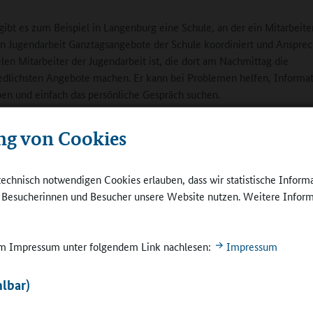
ibt es zum Beispiel in Langenburg eine Schule, an der ein Mitarbeite
en Jugendarbeit Ganztagsangebote der Schule koordiniert und Ansprec
ielen Mitarbeiter der Jugendarbeit ist, die dort am Nachmittag die
edlichsten Angebote machen. Er kann bei Problemen helfen, Informa
en und einfach das persönliche Gespräch suchen.
iker ist noch immer die Jungschararbeit, also die
ng von Cookies
beit mit musischen, kreativen und sportlichen
, die in vielen Ganztagsschulen sehr gut läuft. Mir
esonders das Projekt „Lese-Omis“, wo ältere
technisch notwendigen Cookies erlauben, dass wir statistische Inform
meinsam mit Grundschülern lesen. Woanders gibt
e Besucherinnen und Besucher unsere Website nutzen. Weitere Inform
glichkeit, in Kooperation mit der Musikschule ein
©
Praxishilfe "Lebe
ument zu lernen und dann im kirchlichen
entdecken"
hor mitzuspielen.
 im Impressum unter folgendem Link nachlesen:
Impressum
edaktion:
Vernetzen sich die Kooperationspartner aus der kirchlichen
lbar)
eit untereinander?