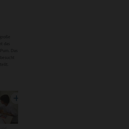
 große
ht das
r Pum. Das
 besucht
ellt.
e und