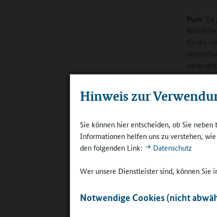
Pum:
Da g
kirchlich
für die v
unterschi
weitergeb
Ein Klass
Hinweis zur Verwendu
Gruppenar
Angeboten
gefällt b
Sie können hier entscheiden, ob Sie neben 
Damen ge
Informationen helfen uns zu verstehen, wi
es die Mö
den folgenden Link:
Datenschutz
Blasinstr
Posaunenc
Wer unsere Dienstleister sind, können Sie
Online-R
Notwendige Cookies (nicht abwäh
Jugendarb