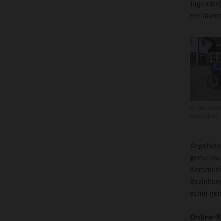
Jugendarb
Freiräume
©
Praxishil
entdecken"
Angebote 
gemeinsam
Kommunika
Beziehung
echte ge
Online-R