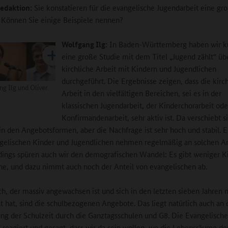
edaktion:
Sie konstatieren für die evangelische Jugendarbeit eine gr
Können Sie einige Beispiele nennen?
Wolfgang Ilg:
In Baden-Württemberg haben wir kü
eine große Studie mit dem Titel „Jugend zählt“ üb
kirchliche Arbeit mit Kindern und Jugendlichen
durchgeführt. Die Ergebnisse zeigen, dass die kirc
ng Ilg und Oliver
Arbeit in den vielfältigen Bereichen, sei es in der
klassischen Jugendarbeit, der Kinderchorarbeit ode
Konfirmandenarbeit, sehr aktiv ist. Da verschiebt s
n den Angebotsformen, aber die Nachfrage ist sehr hoch und stabil. E
ngelischen Kinder und Jugendlichen nehmen regelmäßig an solchen 
erdings spüren auch wir den demografischen Wandel: Es gibt weniger K
he, und dazu nimmt auch noch der Anteil von evangelischen ab.
ch, der massiv angewachsen ist und sich in den letzten sieben Jahren 
t hat, sind die schulbezogenen Angebote. Das liegt natürlich auch an 
g der Schulzeit durch die Ganztagsschulen und G8. Die Evangelische
f reagiert und gesagt, dass wir da sein wollen, wo die Lebensräume de