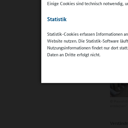
Einige Cookies sind technisch notwendig, um
Ilg:
Auf L
Badische
Statistik
anderen P
Jugendarb
Statistik-Cookies erfassen Informationen a
Arbeit ei
Website nutzen. Die Statistik-Software läu
und Schul
Nutzungsinformationen findet nur dort statt
Schuldeka
Daten an Dritte erfolgt nicht.
©
Praxishil
entdecken"
Verständn