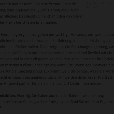
(Ganztags-)Grundsch
erer Bedarf besteht: Das betrifft zum Einen die
Partner"
ung, zum Anderen die Qualifizierung von Haupt-
amtlichen. Das deckt sich auch mit den von Oliver
er Praxis berichteten Erfahrungen.
Forschungsergebnisse geben uns wichtige Hinweise, uns weiterzuent
tlicher Bereich ist die Aus- und Fortbildung, in die die Erfahrungen a
jekten einfließen sollen. Dann zeigt uns die Forschungsbegleitung, das
aublich vielfältig in unserer Angebotspalette sind und flexibel auf die
erinnen und Schüler eingehen können, dass genau das aber im Vorfeld
on manchmal nicht unbedingt von Vorteil ist. Wenn der Sportverein o
le auf die Ganztagsschule zukommt, weiß die Schule, was sie erwart
macht es manchmal unübersichtlich. Wir werden daher unser Profil sch
che Ansprechpartner für die Schulen vor Ort bestimmen müssen.
edaktion:
Herr Ilg, Sie haben auch an der Rahmenvereinbarung
ionsoffensive Ganztagsschule“ mitgewirkt. Sind Sie mit dem Ergebni
?