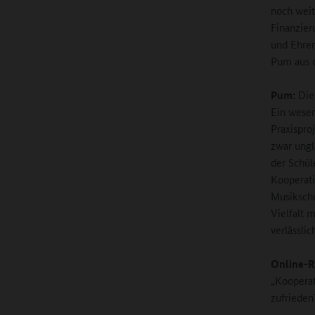
noch weit
Finanzier
und Ehren
Pum aus d
Pum:
Die 
Ein wesen
Praxispro
zwar ungl
der Schül
Kooperati
Musikschu
Vielfalt 
verlässli
Online-R
„Kooperat
zufrieden