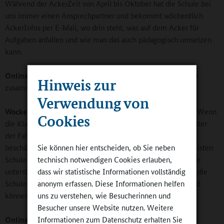
Während der AckerZeit von April bis Oktober hat die Schule bei
uns immer einen Ansprechpartner und bekommt wöchentlich
AckerInfos per E-Mail, wo drin steht, was auf dem Acker für
Aufgaben anfallen und wie man das auch pädagogisch umsetzen
kann.
Online-Redaktion
: Wie lange arbeiten Sie mit den Schulen
Hinweis zur
zusammen?
Verwendung von
Wockenfuß
: Der Programmzyklus ist auf ein Jahr angelegt. Wenn
Cookies
die Klassen nicht auf dem Acker sind, was vor allem im Winter
der Fall ist, können sie sich mit dem Bildungsmaterial
beschäftigen und verschiedene Themen bearbeiten. Die meisten
Sie können hier entscheiden, ob Sie neben
Schulen arbeiten über mehrere Jahre mit uns zusammen, wir
technisch notwendigen Cookies erlauben,
unterstützen im Laufe der Jahre aber immer weniger, wenn die
dass wir statistische Informationen vollständig
Schule das wünscht. Die Schulen lernen ja auch sehr viel und
anonym erfassen. Diese Informationen helfen
können dann auch die Pflanzungen alleine machen.
uns zu verstehen, wie Besucherinnen und
Besucher unsere Website nutzen. Weitere
Online-Redaktion
: Was passiert innerhalb des Jahres?
Informationen zum Datenschutz erhalten Sie