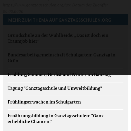
https://www.ganztagsschulen.org/xxx. Datum des Zugriffs:
00.00.0000
MEHR ZUM THEMA AUF GANZTAGSSCHULEN.ORG
Grundschule an der Wuhlheide: „Das ist doch ein
Traumjob hier“
Bundesarbeitsgemeinschaft Schulgarten: Ganztag in
Grün
Frühling, Sommer, Herbst und Winter im Ganztag
Tagung "Ganztagsschule und Umweltbildung"
Frühlingserwachen im Schulgarten
Ernährungsbildung in Ganztagsschulen: "Ganz
erhebliche Chancen!"