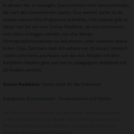
in diesem Jahr zu managen. Dazu kommen noch Sommerschulen,
die nach den Sommerferien starten. Eine weitere Sache ist der
Ausbau unseres Kita-Programms AckerKita. Und erstmals gibt es
dieses Jahr bei uns eine Online-Plattform, wo sich Lehrerinnen
und Lehrer einloggen können, um eine Menge
Hintergrundinformationen zu bekommen, unter anderem unsere
Acker-Clips. Dort kann man sich anhand von 20 kurzen, ziemlich
coolen Lehrvideos anschauen, wie das zum Beispiel mit dem
Kartoffeln-Häufeln geht und man es pädagogisch-didaktisch mit
20 Kindern umsetzt.
Online-Redaktion
: Vielen Dank für das Interview!
Kategorien:
Kooperationen
-
Kooperationen und Partner
Die Übernahme von Artikeln und Interviews - auch auszugsweise
und/oder bei Nennung der Quelle - ist nur nach Zustimmung der
Online-Redaktion erlaubt. Wir bitten um folgende Zitierweise:
Autor/in: Artikelüberschrift. Datum. In: