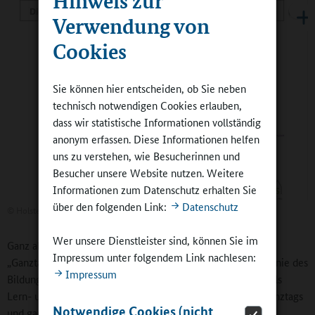
Hinweis zur
Verwendung von
Cookies
Sie können hier entscheiden, ob Sie neben
technisch notwendigen Cookies erlauben,
dass wir statistische Informationen vollständig
anonym erfassen. Diese Informationen helfen
uns zu verstehen, wie Besucherinnen und
Besucher unsere Website nutzen. Weitere
Informationen zum Datenschutz erhalten Sie
über den folgenden Link:
Datenschutz
©
Holstentor-Gemeinschaftsschule
Wer unsere Dienstleister sind, können Sie im
Ganz aktuell gibt es seit dem 1. Januar 2020 die Richtlinie
Impressum unter folgendem Link nachlesen:
„Ganztag und Betreuung“ in Schleswig-Holstein. Die Richtlinie des
Impressum
Bildungsministeriums unterstützt die Idee von der Schule als
Lern- und Lebensort und strebt den Ausbau des offenen Ganztags
Notwendige Cookies (nicht
und ganztägiger Betreuungsangebote in der Primarstufe an.