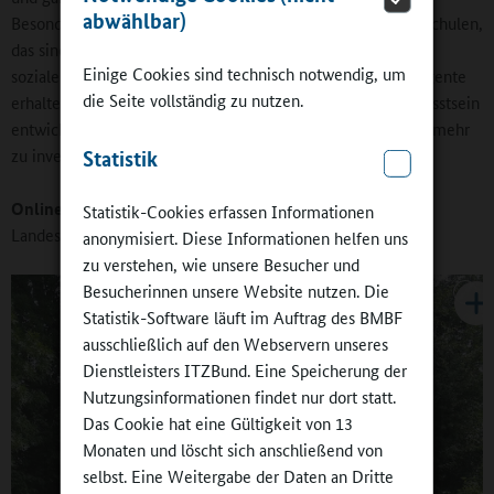
abwählbar)
Besonders bemerkenswert ist, dass sogenannte Perspektivschulen,
das sind gebundene Ganztagsschulen in einem schwierigen
Einige Cookies sind technisch notwendig, um
sozialen Umfeld, nun zusätzliche Personal- und Zeitkontingente
die Seite vollständig zu nutzen.
erhalten. Hier hat sich in den vergangenen Jahren das Bewusstsein
entwickelt, dass es sich lohnt, an diesen Standorten gezielt mehr
zu investieren.
Statistik
Online-Redaktion:
Welche Anfragen werden an Sie als
Statistik-Cookies erfassen Informationen
Landesverband herangetragen?
anonymisiert. Diese Informationen helfen uns
zu verstehen, wie unsere Besucher und
Besucherinnen unsere Website nutzen. Die
Statistik-Software läuft im Auftrag des BMBF
ausschließlich auf den Webservern unseres
Dienstleisters ITZBund. Eine Speicherung der
Nutzungsinformationen findet nur dort statt.
Das Cookie hat eine Gültigkeit von 13
Monaten und löscht sich anschließend von
selbst. Eine Weitergabe der Daten an Dritte