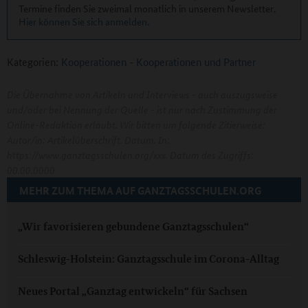
Termine finden Sie zweimal monatlich in unserem Newsletter.
Hier können Sie sich anmelden
.
Kategorien:
Kooperationen
-
Kooperationen und Partner
Die Übernahme von Artikeln und Interviews - auch auszugsweise
und/oder bei Nennung der Quelle - ist nur nach Zustimmung der
Online-Redaktion erlaubt. Wir bitten um folgende Zitierweise:
Autor/in: Artikelüberschrift. Datum. In:
https://www.ganztagsschulen.org/xxx. Datum des Zugriffs:
00.00.0000
MEHR ZUM THEMA AUF GANZTAGSSCHULEN.ORG
„Wir favorisieren gebundene Ganztagsschulen“
Schleswig-Holstein: Ganztagsschule im Corona-Alltag
Neues Portal „Ganztag entwickeln“ für Sachsen