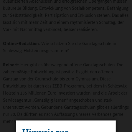
qualifizierten Abschlüssen und erfolgreichen Übergängen müssen
kulturelle Bildung, Entwicklung von Sozialkompetenz, Befähigung
zur Selbstständigkeit, Partizipation und Inklusion stehen. Das alles
lässt sich mit mehr Zeit und einem rhythmisierten Schultag, der
Vor- mit Nachmittag verbindet, besser realisieren.
Online-Redaktion:
Wie schätzen Sie die Ganztagsschule in
Schleswig-Holstein insgesamt ein?
Reinert:
Hier gibt es überwiegend offene Ganztagsschulen. Die
zahlenmäßige Entwicklung ist positiv. Es gibt den offenen
Ganztag von der Grundschule bis zum Gymnasium. Diese
Entwicklung ist durch das IZBB-Programm, bei dem in Schleswig-
Holstein 135 Millionen Euro investiert wurden, und die Arbeit der
Serviceagentur „Ganztägig lernen“ angeschoben und stark
unterstützt worden. Gebundene Ganztagsschulen gibt es allerdings
nur 30. Da dürften es nach Auffassung unseres Verbandes gerne
mehr werden.