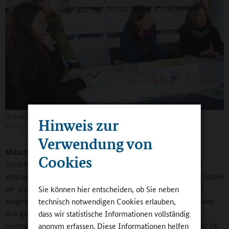
Gründlich überlegen, was die Schule erreichen will
Hinweis zur
©
Britta Hüning
Verwendung von
Müschen:
Mitmachen können alle Schulformen und tun es
Cookies
tatsächlich auch. Aus organisatorischen Gründen konnte sich
anfangs nur eine Schule aus Dresden beteiligen. Inzwischen haben
wir unser Betätigungsfeld auf das gesamte Umland der Stadt
Sie können hier entscheiden, ob Sie neben
ausgedehnt. Und da war der Andrang groß. Zehn Schulen haben
technisch notwendigen Cookies erlauben,
sich gemeldet – zwei Grundschulen, vier Oberschulen, drei
dass wir statistische Informationen vollständig
Gymnasien und eine freie Schule. Dort finden jetzt insgesamt 18
anonym erfassen. Diese Informationen helfen