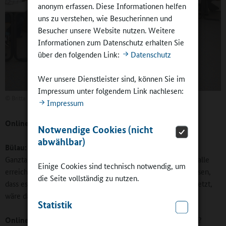
anonym erfassen. Diese Informationen helfen
uns zu verstehen, wie Besucherinnen und
Besucher unsere Website nutzen. Weitere
Informationen zum Datenschutz erhalten Sie
über den folgenden Link:
Datenschutz
Wer unsere Dienstleister sind, können Sie im
Impressum unter folgendem Link nachlesen:
©
Britta Hüning
Impressum
Online-Redaktion:
Wie groß ist Ihre Zielgruppe?
Notwendige Cookies (nicht
abwählbar)
Bülau:
Zurzeit haben wir in Sachsen 1.305 Schulen mit
Ganztagsangeboten, und ich bin zuversichtlich, dass wir sie alle
Einige Cookies sind technisch notwendig, um
erreichen. Wenn am Ende des Jahres alle diese Schulen wissen,
die Seite vollständig zu nutzen.
dass es einen Verband gibt, der sich für ihre Interessen einsetzt,
wäre das ein großer Fortschritt für uns.
Statistik
Online-Redaktion:
Welche Rolle spielt der Bundesverband?