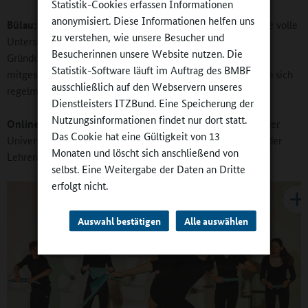
Statistik-Cookies erfassen Informationen
anonymisiert. Diese Informationen helfen uns
Bülau:
Eva Reiter und Rolf Richter haben von Beginn an ihre volle
zu verstehen, wie unsere Besucher und
Unterstützung zugesagt. Eva Reiter ist auch bei unserer
Besucherinnen unsere Website nutzen. Die
Gründungsveranstaltung dabei gewesen und hat den Tag
Statistik-Software läuft im Auftrag des BMBF
mitgestaltet. Unser Vorstand und der Bundesvorstand setzen sich
ausschließlich auf den Webservern unseres
regelmäßig zusammen und planen gemeinsam.
Dienstleisters ITZBund. Eine Speicherung der
Nutzungsinformationen findet nur dort statt.
Online-Redaktion:
Sie sind Erziehungswissenschaftler an der
Das Cookie hat eine Gültigkeit von 13
Universität Leipzig. Ist das Thema Ganztag ein Bestandteil der
Monaten und löscht sich anschließend von
Lehrerausbildung?
selbst. Eine Weitergabe der Daten an Dritte
erfolgt nicht.
Auswahl bestätigen
Alle auswählen