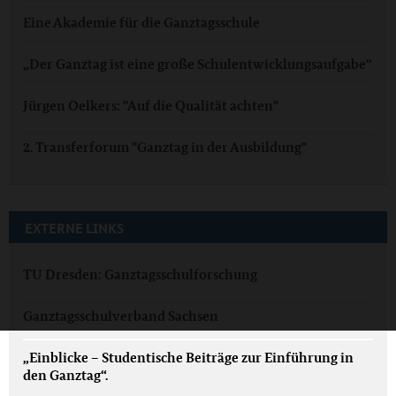
Eine Akademie für die Ganztagsschule
„Der Ganztag ist eine große Schulentwicklungsaufgabe“
Jürgen Oelkers: "Auf die Qualität achten"
2. Transferforum "Ganztag in der Ausbildung"
EXTERNE LINKS
TU Dresden: Ganztagsschulforschung
Ganztagsschulverband Sachsen
„Einblicke – Studentische Beiträge zur Einführung in
den Ganztag“.