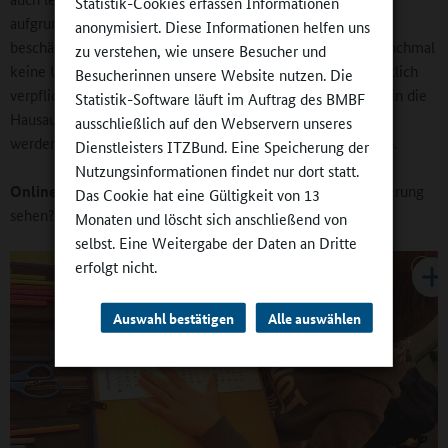
Statistik-Cookies erfassen Informationen
aufgrund der knappen Ressourcen teilweise schwierig zu
anonymisiert. Diese Informationen helfen uns
beschäftigen. Von den Schulen erfahren wir da insofern manchmal
zu verstehen, wie unsere Besucher und
keine Unterstützung, weil die 0,1 Lehrerstunden, die eigentlich
Besucherinnen unsere Website nutzen. Die
verpflichtend in den Ganztag wandern sollen, zum Beispiel in die
Statistik-Software läuft im Auftrag des BMBF
Hausaufgabenbetreuung, bereits am Vormittag verbraucht
ausschließlich auf den Webservern unseres
werden, um Löcher in der Unterrichtsversorgung zu stopfen.
Dienstleisters ITZBund. Eine Speicherung der
Nutzungsinformationen findet nur dort statt.
Online-Redaktion:
Was würden Sie als größte Herausforderung
Das Cookie hat eine Gültigkeit von 13
sehen?
Monaten und löscht sich anschließend von
selbst. Eine Weitergabe der Daten an Dritte
erfolgt nicht.
Auswahl bestätigen
Alle auswählen