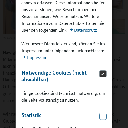
anonym erfassen. Diese Informationen helfen
uns zu verstehen, wie Besucherinnen und
Besucher unsere Website nutzen. Weitere
Informationen zum Datenschutz erhalten Sie
über den folgenden Link:
Datenschutz
©
AWO Westliches Westfalen
Wer unsere Dienstleister sind, können Sie im
Impressum unter folgendem Link nachlesen:
Hawighorst:
Wir haben unseren Mitarbeiterinnen und
Impressum
Mitarbeitern keine AWO-Standards vorgegeben. Das können wir
auch nicht. Das Umsetzbare richtet sich vor Ort nach den
Notwendige Cookies (nicht
finanziellen Möglichkeiten in den Kommunen. Unser
abwählbar)
Hauptproblem ist, dass sich die finanzielle Ausstattung von Ort zu
Ort immer mehr unterscheidet und es dementsprechend qualitativ
Einige Cookies sind technisch notwendig, um
gute und weniger gute ausgestattete Angebote gibt. Das muss
die Seite vollständig zu nutzen.
man einfach festhalten.
Wir haben einen fachlichen Anspruch und den Anspruch, pro
Statistik
Gruppe mindestens eine Fachkraft einzusetzen. Das können wir
auch leisten. Aber alles darüber hinausgehende Personal ist