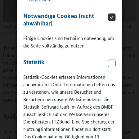
Notwendige Cookies (nicht
abwählbar)
v.l.: David Wagner, Joe Enochs, Lars Hopp, Markus Seiler, Mathias Arnold
©
FSV Zwickau e.V
Einige Cookies sind technisch notwendig, um
die Seite vollständig zu nutzen.
Trainer Markus Seiler ergänzt: „Hier ist alles familiär. Die Jungen
bekommen die Chance, sich zu entwickeln und das Schulische gut
Statistik
mit dem Sportlichen zu verbinden.“ Das soll nicht auf den
schulischen Bereich beschränkt bleiben. Mit der HANSA
Statistik-Cookies erfassen Informationen
Handelsschule, einer Fachoberschule, im Ausbildungsbereich und
anonymisiert. Diese Informationen helfen uns
mit der Westsächsischen Hochschule Zwickau im Studium steht
zu verstehen, wie unsere Besucher und
der Verein in Verhandlungen, um ähnliche Kooperationen wie mit
Besucherinnen unsere Website nutzen. Die
dem Käthe-Kollwitz-Gymnasium zu realisieren.
Statistik-Software läuft im Auftrag des BMBF
ausschließlich auf den Webservern unseres
Spaß an der Bewegung vermitteln
Dienstleisters ITZBund. Eine Speicherung der
Nutzungsinformationen findet nur dort statt.
In den drei Grundschulen steht der Fußball erst einmal noch gar
Das Cookie hat eine Gültigkeit von 13
nicht im Vordergrund. Jugendtrainer Peter Gottschalk, der auch