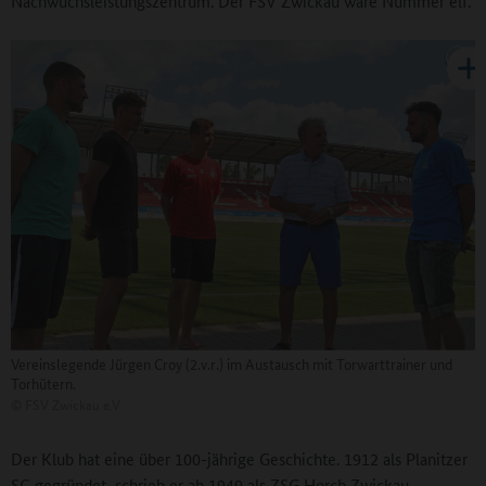
Nachwuchsleistungszentrum. Der FSV Zwickau wäre Nummer elf.
Vereinslegende Jürgen Croy (2.v.r.) im Austausch mit Torwarttrainer und
Torhütern.
©
FSV Zwickau e.V
Der Klub hat eine über 100-jährige Geschichte. 1912 als Planitzer
SC gegründet, schrieb er ab 1949 als ZSG Horch Zwickau –