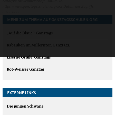
Autor/in: Artikelüberschrift. Datum. In:
https://www.ganztagsschulen.org/xxx. Datum des Zugriffs:
00.00.0000
MEHR ZUM THEMA AUF GANZTAGSSCHULEN.ORG
„Auf die Blaue!“ Ganztags.
Rabauken im Millerntor. Ganztags.
Eiserne Grüße. Ganztags.
Rot-Weisser Ganztag
EXTERNE LINKS
Die jungen Schwäne