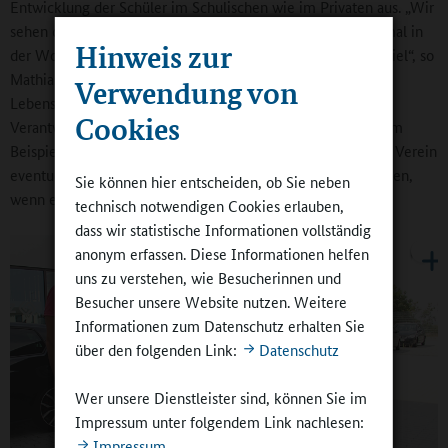
Entwicklung der Schüler im Schulischen wie im Privaten aus. „Wir
sehen die Kinder und Jugendlichen sehr häufig, bis zu viermal in
Hinweis zur
der Woche im Training und am Wochenende dann beim Spiel“, so
Mathias Arnold. „Das ist hier schon so etwas wie ein
Verwendung von
Lebensmittelpunkt. Und deshalb sehen wir uns auch in der
Cookies
Verantwortung, uns zu informieren, wie es in der Schule zum
Beispiel notenmäßig läuft.“ Gemeinsam können Schule und Verein
eventuelle Probleme schneller erkennen und entgegenwirken,
Sie können hier entscheiden, ob Sie neben
wenn etwas in die falsche Richtung driftet.
technisch notwendigen Cookies erlauben,
dass wir statistische Informationen vollständig
anonym erfassen. Diese Informationen helfen
uns zu verstehen, wie Besucherinnen und
Besucher unsere Website nutzen. Weitere
Informationen zum Datenschutz erhalten Sie
über den folgenden Link:
Datenschutz
Wer unsere Dienstleister sind, können Sie im
Impressum unter folgendem Link nachlesen:
Impressum