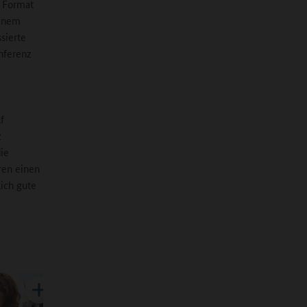
e Format
einem
sierte
onferenz
f
z
ie
ren einen
lich gute