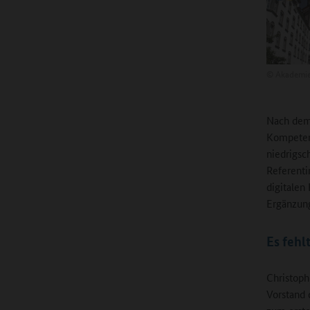
©
Akademie 
Nach dem 
Kompeten
niedrigsc
Referenti
digitalen
Ergänzung
Es fehl
Christoph
Vorstand