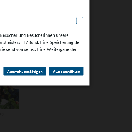
len,
weise
„Wenn wir
aden,
n mit
e Besucher und Besucherinnen unsere
uletzt sei
enstleisters ITZBund. Eine Speicherung der
ällt.
hließend von selbst. Eine Weitergabe der
Auswahl bestätigen
Alle auswählen
ngen