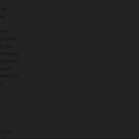
 der
ung
rtete,
tationen
st eine
cht bieten
ldungen zu
rricht
inare ein
“,
Schulen
nen“