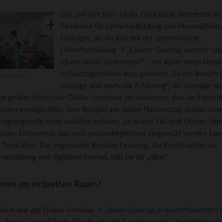
Das „vor Ort sein“ ist für Tanja Mayr, Referentin an
Akademie für Lehrerfortbildung und Personalführ
Dillingen, die im Juni mit der ersten Online-
Lehrerfortbildung
„Chance Ganztag nutzen!“
sta
„durch nichts zu ersetzen“ – vor allem wenn Hospi
in Ganztagsschulen dazu gehören: „So ein Besuch i
um Wanne
wichtige und wertvolle Erfahrung“, die Vorträge ni
in großer Vorteil der Online-Seminare sei wiederum, dass sie Fortbi
eiten ermöglichten, zum Beispiel am späten Nachmittag, sodass Unte
tagsangebote nicht ausfallen müssen. „In jedem Fall sind Online-Sem
volles Instrument, das auch prozessbegleitend eingesetzt werden kann
 Tanja Mayr. Das sogenannte Blended Learning, die Kombination aus
anstaltung und digitalem Format, hält sie für „ideal“.
en im virtuellen Raum?
miere war das Online-Seminar
„Guten Ganztag in weiterführenden 
 – trotz Corona!“
Ende Oktober für die Serviceagentur „Ganztägig ler