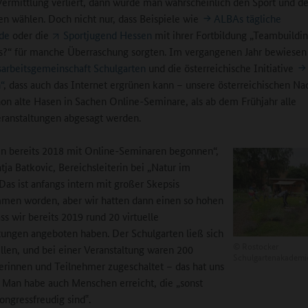
 Vermittlung verliert, dann würde man wahrscheinlich den Sport und d
en wählen. Doch nicht nur, dass Beispiele wie
ALBAs tägliche
de
oder die
Sportjugend Hessen
mit ihrer Fortbildung „Teambuildin
s?“ für manche Überraschung sorgten. Im vergangenen Jahr bewiesen 
arbeitsgemeinschaft Schulgarten
und die österreichische Initiative
“
, dass auch das Internet ergrünen kann – unsere österreichischen Na
on alte Hasen in Sachen Online-Seminare, als ab dem Frühjahr alle
ranstaltungen abgesagt werden.
n bereits 2018 mit Online-Seminaren begonnen“,
tja Batkovic, Bereichsleiterin bei „Natur im
„Das ist anfangs intern mit großer Skepsis
men worden, aber wir hatten dann einen so hohen
ss wir bereits 2019 rund 20 virtuelle
tungen angeboten haben. Der Schulgarten ließ sich
©
Rostocker
ellen, und bei einer Veranstaltung waren 200
Schulgartenakademi
rinnen und Teilnehmer zugeschaltet – das hat uns
.“ Man habe auch Menschen erreicht, die „sonst
ongressfreudig sind‟.