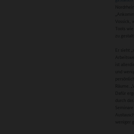
Nordrhein
„Ankommen
Vossick, 
Tools wie
zu gestal
Er sieht 
Arbeitswe
ist allerd
und wenig
persönlic
Räume. „V
Dafür erg
durch das
Seminare 
Austausch
weniger g