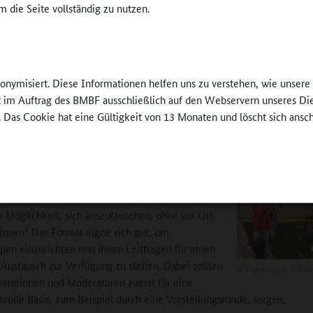
die „ökologischen Vorteile“, weil Anfahrten wegfal
 die Seite vollständig zu nutzen.
gerade solche, bei denen Aufwand und Ertrag teil
schon in einem bedenklichen Verhältnis stünden. 
 Marquardt /
schule Bad Nauheim
einen Referenten aus Innsbruck nach Bremen einl
damit der dort für 90 Minuten spricht, ist es für ih
nonymisiert. Diese Informationen helfen uns zu verstehen, wie unser
t weniger anstrengend, wenn er seinen Vortrag per Video hält.“ Nicht z
ft im Auftrag des BMBF ausschließlich auf den Webservern unseres Di
e-Seminar kostengünstiger, wenn Miete für Veranstaltungsräume wegf
. Das Cookie hat eine Gültigkeit von 13 Monaten und löscht sich ansc
spitationen nicht zu ersetzen
OGS-Akademie der Montag Stiftung
wechselte
 Jahr erstmals ins Netz. Miriam Remy hält das für
e Möglichkeit, sich auszutauschen, ohne vor Ort
üssen". Das Format eigne sich gut, um
pen einzurichten und ihnen Leitfragen für einen
 Austausch zur Verfügung zu stellen. Dabei sollten
©
Frankesche Stiftu
atorinnen und Moderatoren zuerst für eine
svolle Basis, zum Beispiel durch eine Vorstellungsrunde, sorgen.