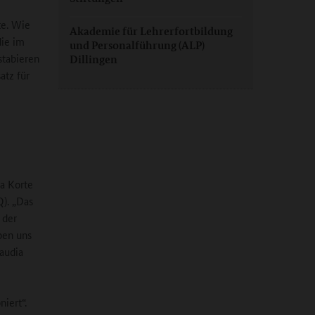
te. Wie
Akademie für Lehrerfortbildung
die im
und Personalführung (ALP)
stabieren
Dillingen
atz für
ia Korte
Q). „Das
 der
ben uns
laudia
iert“.