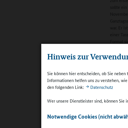
zum erste
sollte ei
November 
Ganztagss
war. Er i
einer Tass
Format sic
Hinweis zur Verwendu
Für Mensc
technisch
auch teil
Sie können hier entscheiden, ob Sie neben 
Technik-C
Informationen helfen uns zu verstehen, wi
genügend 
den folgenden Link:
Datenschutz
Netz mehr
resümiert
Wer unsere Dienstleister sind, können Sie
Notwendige Cookies (nicht abwäh