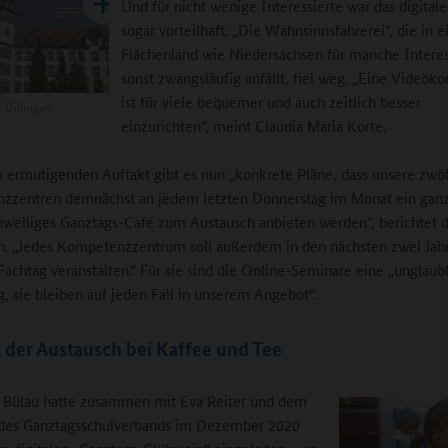
Und für nicht wenige Interessierte war das digital
sogar vorteilhaft. „Die Wahnsinnsfahrerei“, die in 
Flächenland wie Niedersachsen für manche Interes
sonst zwangsläufig anfällt, fiel weg. „Eine Videok
ist für viele bequemer und auch zeitlich besser
Dillingen
einzurichten“, meint Claudia Maria Korte.
ermutigenden Auftakt gibt es nun „konkrete Pläne, dass unsere zwöl
zzentren demnächst an jedem letzten Donnerstag im Monat ein gan
hwelliges Ganztags-Café zum Austausch anbieten werden“, berichtet d
n. „Jedes Kompetenzzentrum soll außerdem in den nächsten zwei Jah
 Fachtag veranstalten.“ Für sie sind die Online-Seminare eine „unglaub
, sie bleiben auf jeden Fall in unserem Angebot“.
t der Austausch bei Kaffee und Tee
 Bülau hatte zusammen mit Eva Reiter und dem
 des Ganztagsschulverbands im Dezember 2020