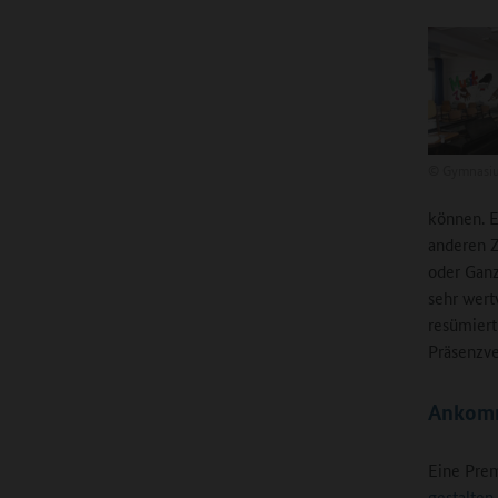
©
Gymnasi
können. E
anderen Z
oder Ganz
sehr wert
resümiert
Präsenzver
Ankomm
Eine Pre
gestalten