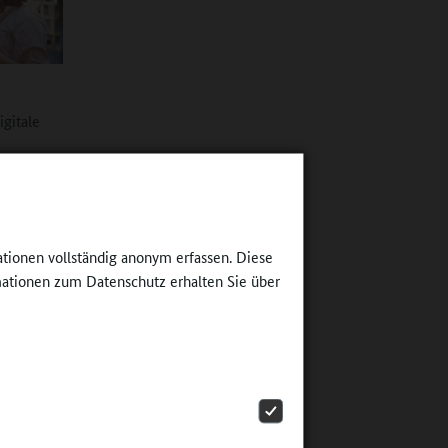
igitale
ebote
nem
ationen vollständig anonym erfassen. Diese
ung
ationen zum Datenschutz erhalten Sie über
r Dinge im
zögert“,
sich
önnen,
bei an