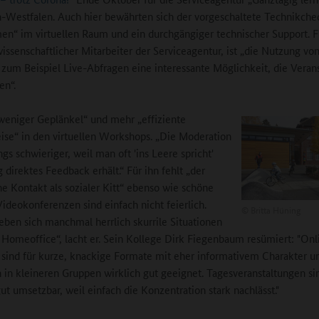
-Westfalen. Auch hier bewährten sich der vorgeschaltete Technikche
“ im virtuellen Raum und ein durchgängiger technischer Support. F
wissenschaftlicher Mitarbeiter der Serviceagentur, ist „die Nutzung vo
 zum Beispiel Live-Abfragen eine interessante Möglichkeit, die Veran
ten“.
„weniger Geplänkel“ und mehr „effiziente
ise“ in den virtuellen Workshops. „Die Moderation
ings schwieriger, weil man oft 'ins Leere spricht'
 direktes Feedback erhält.“ Für ihn fehlt „der
he Kontakt als sozialer Kitt“ ebenso wie schöne
ideokonferenzen sind einfach nicht feierlich.
©
Britta Hüning
eben sich manchmal herrlich skurrile Situationen
 Homeoffice“, lacht er. Sein Kollege Dirk Fiegenbaum resümiert: "Onl
sind für kurze, knackige Formate mit eher informativem Charakter u
 in kleineren Gruppen wirklich gut geeignet. Tagesveranstaltungen si
ut umsetzbar, weil einfach die Konzentration stark nachlässt."