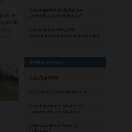
en
Ganztagsschule digital im
g online
„Schulbau Kaffeeklatsch“
selbst die
„Natur
Neue digitale Wege für
Kommunen und Ganztagsschulen
chbarn
EXTERNE LINKS
GanzTag NRW
Initiative „Natur im Garten“
Ganztagsschulverband e.V.
e
Landesverband Sachsen
OGS-Akademie Montag
Stiftungen