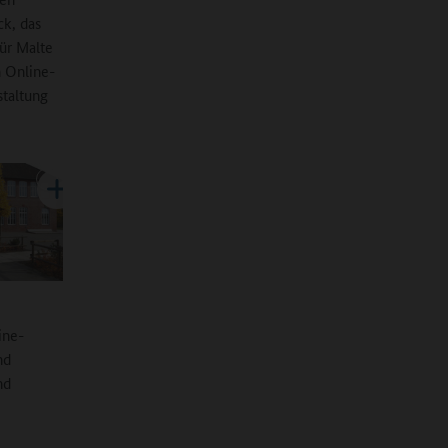
ck, das
ür Malte
n Online-
staltung
ine-
nd
nd