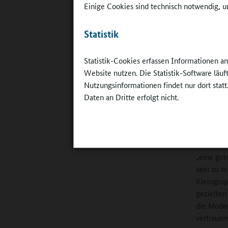
Einige Cookies sind technisch notwendig, um
©
Reinhard
Statistik
Frauenwald
Statistik-Cookies erfassen Informationen a
Sicherhei
Website nutzen. Die Statistik-Software läu
ein Onlin
Nutzungsinformationen findet nur dort statt
Daten an Dritte erfolgt nicht.
Schulho
Auch die
in diesem
„eine gut
sein zu m
Kleingrup
gezielten
die Moder
vertrauen