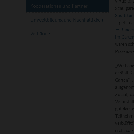
virtuelle
Kooperationen und Partner
Schulgart
Sportstun
Umweltbildung und Nachhaltigkeit
– geht da
Bundes
Verbände
im Garten
waren sch
Präsenzve
„Wir habe
erzählt Ka
Garten‟. 
aufgenom
Zulauf, da
Veranstal
gut darst
Teilnehme
verblüfft
nicht so k