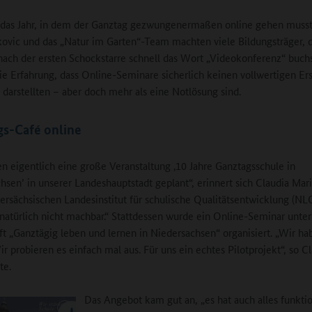
 das Jahr, in dem der Ganztag gezwungenermaßen online gehen muss
kovic und das „Natur im Garten“-Team machten viele Bildungsträger, 
ch der ersten Schockstarre schnell das Wort „Videokonferenz“ buch
die Erfahrung, dass Online-Seminare sicherlich keinen vollwertigen Ers
darstellten – aber doch mehr als eine Notlösung sind.
gs-Café online
en eigentlich eine große Veranstaltung ‚10 Jahre Ganztagsschule in
hsen’ in unserer Landeshauptstadt geplant“, erinnert sich Claudia Mar
rsächsischen Landesinstitut für schulische Qualitätsentwicklung (NL
natürlich nicht machbar.“ Stattdessen wurde ein Online-Seminar unter
ft „Ganztägig leben und lernen in Niedersachsen“ organisiert. „Wir ha
ir probieren es einfach mal aus. Für uns ein echtes Pilotprojekt“, so C
te.
Das Angebot kam gut an, „es hat auch alles funktion