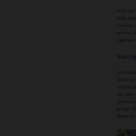
2020 war
Katja Bat
Sommer na
lernten, 
Tagungen 
Ganzta
„Wir hatt
Niedersac
vom Niede
war dann 
Überschri
gesagt: W
Maria Kor