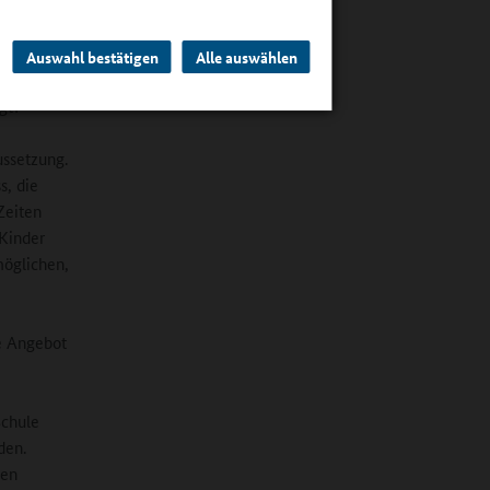
nn, und es
s wiederum
n.
Auswahl bestätigen
Alle auswählen
gt?
ussetzung.
s, die
Zeiten
 Kinder
möglichen,
he Angebot
Schule
den.
gen