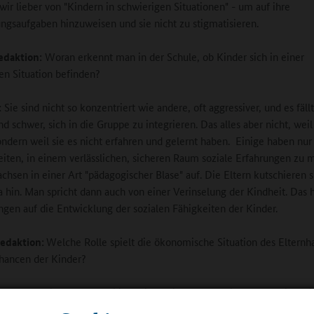
wir lieber von "Kindern in schwierigen Situationen" - um auf ihre
ngsaufgaben hinzuweisen und sie nicht zu stigmatisieren.
edaktion:
Woran erkennt man in der Schule, ob Kinder sich in einer
en Situation befinden?
:
Sie sind nicht so konzentriert wie andere, oft aggressiver, und es fäll
 schwer, sich in die Gruppe zu integrieren. Das alles aber nicht, weil 
ondern weil sie es nicht erfahren und gelernt haben. Einige haben nu
iten, in einem verlässlichen, sicheren Raum soziale Erfahrungen zu
chsen in einer Art "pädagogischer Blase" auf. Die Eltern kutschieren s
a hin. Man spricht dann auch von einer Verinselung der Kindheit. Das 
gen auf die Entwicklung der sozialen Fähigkeiten der Kinder.
edaktion:
Welche Rolle spielt die ökonomische Situation des Elternh
chancen der Kinder?
:
Manche Kinder aus Familien mit weniger ökonomischen Möglichkei
cht aus ihrer Zwei-Zimmerwohnung in der Stadt heraus. Das spiegelt