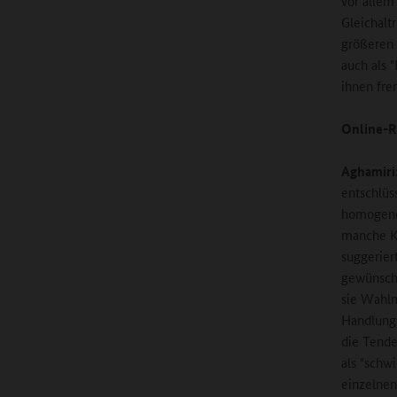
vor allem
Gleichalt
größeren 
auch als 
ihnen fre
Online-R
Aghamiri
entschlüs
homogene 
manche Ki
suggerier
gewünscht
sie Wahlm
Handlungs
die Tende
als "schw
einzelnen