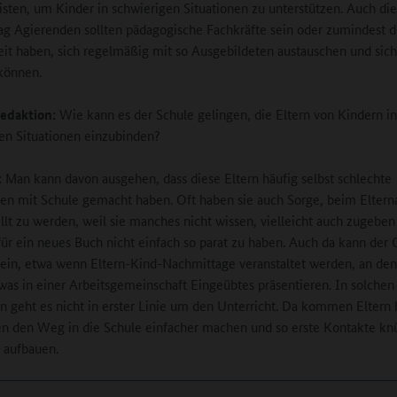
eisten, um Kinder in schwierigen Situationen zu unterstützen. Auch di
g Agierenden sollten pädagogische Fachkräfte sein oder zumindest d
it haben, sich regelmäßig mit so Ausgebildeten austauschen und sich
können.
edaktion:
Wie kann es der Schule gelingen, die Eltern von Kindern in
en Situationen einzubinden?
:
Man kann davon ausgehen, dass diese Eltern häufig selbst schlechte
en mit Schule gemacht haben. Oft haben sie auch Sorge, beim Elter
llt zu werden, weil sie manches nicht wissen, vielleicht auch zugebe
für ein neues Buch nicht einfach so parat zu haben. Auch da kann der
 sein, etwa wenn Eltern-Kind-Nachmittage veranstaltet werden, an de
was in einer Arbeitsgemeinschaft Eingeübtes präsentieren. In solchen
geht es nicht in erster Linie um den Unterricht. Da kommen Eltern 
n den Weg in die Schule einfacher machen und so erste Kontakte kn
 aufbauen.