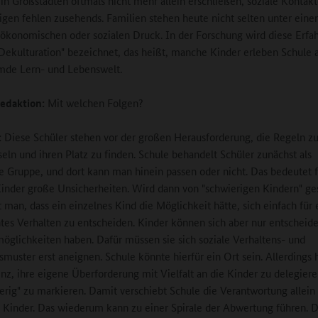
 in Großstädten oftmals nicht mehr allein erschließen, soziale Kontak
rigen fehlen zusehends. Familien stehen heute nicht selten unter ein
ökonomischen oder sozialen Druck. In der Forschung wird diese Erfa
"Dekulturation" bezeichnet, das heißt, manche Kinder erleben Schule a
mde Lern- und Lebenswelt.
edaktion:
Mit welchen Folgen?
:
Diese Schüler stehen vor der großen Herausforderung, die Regeln z
seln und ihren Platz zu finden. Schule behandelt Schüler zunächst als
Gruppe, und dort kann man hinein passen oder nicht. Das bedeutet f
nder große Unsicherheiten. Wird dann von "schwierigen Kindern" ge
t man, dass ein einzelnes Kind die Möglichkeit hätte, sich einfach für 
es Verhalten zu entscheiden. Kinder können sich aber nur entscheid
öglichkeiten haben. Dafür müssen sie sich soziale Verhaltens- und
muster erst aneignen. Schule könnte hierfür ein Ort sein. Allerdings 
nz, ihre eigene Überforderung mit Vielfalt an die Kinder zu delegiere
ierig" zu markieren. Damit verschiebt Schule die Verantwortung allein 
 Kinder. Das wiederum kann zu einer Spirale der Abwertung führen. 