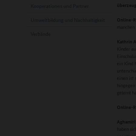
überzeug
Kooperationen und Partner
Online-R
Umweltbildung und Nachhaltigkeit
manchen K
Verbände
Kathrin 
Kinder au
Einschulu
ein Kind
unterschi
einen ist
hingegen 
gelernt h
Online-R
Aghamiri
haben sic