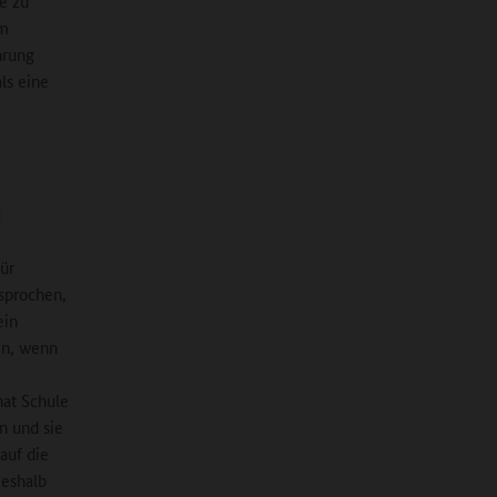
te zu
em
hrung
ls eine
u
ür
sprochen,
ein
en, wenn
hat Schule
n und sie
auf die
Deshalb