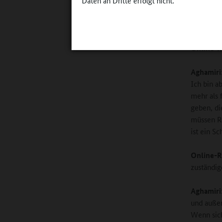
Wenn so e
Daten an Dritte erfolgt nicht.
darf das 
bietet di
Online-R
Aghamiri
Ich bin a
mehr als 
geben, di
müssen Rä
ist ein S
Online-R
zuständig
Aghamiri
und außer
Wenn sich