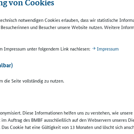
ng von Cookies
erhalten in der Schule wieder. Wenn sich Kinder Räume nicht mehr
en können, ist das dramatisch. Armut wird dann zum Problem, wenn z
h prekären Situation kommt, dass Eltern selbst die Fähigkeit fehlt, d
technisch notwendigen Cookies erlauben, dass wir statistische Inform
u bewältigen, sich zu öffnen, mit den Kindern zu spielen, ihnen zuzuh
e Besucherinnen und Besucher unsere Website nutzen. Weitere Inform
en Bildungsangebote zu nutzen. Auch die persönliche Fähigkeit, sozi
zu pflegen, spielt dabei eine wichtige Rolle. Kinder brauchen jemand
ich für sie interessiert. Das ist dann auch nicht unbedingt nur von der
 im Impressum unter folgendem Link nachlesen:
Impressum
hen Situation abhängig.
lbar)
edaktion:
Wie kann die Ganztagsschule Kinder in "schwierigen Situat
zen?
 die Seite vollständig zu nutzen.
:
Die Ganztagsschule ist eine tolle Möglichkeit mit sehr viel Potenzial
a nicht nur um Fachwissen, sondern um einen sozialen Lernort. Hier k
 Arbeitsgemeinschaften und Projekten erlebnisbetontere Erfahrunge
mit Fähigkeiten einbringen, die im Unterricht möglicherweise nicht 
nonymisiert. Diese Informationen helfen uns zu verstehen, wie unser
ie Aneignung der sozialen Welt läuft ja nicht nur über die kognitive
ft im Auftrag des BMBF ausschließlich auf den Webservern unseres Di
g im Unterricht ab, sondern braucht Gelegenheiten, die alle Sinne an
. Das Cookie hat eine Gültigkeit von 13 Monaten und löscht sich ansc