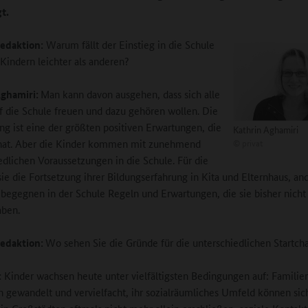
t.
edaktion:
Warum fällt der Einstieg in die Schule
indern leichter als anderen?
Aghamiri:
Man kann davon ausgehen, dass sich alle
f die Schule freuen und dazu gehören wollen. Die
ng ist eine der größten positiven Erwartungen, die
Kathrin Aghamiri
 hat. Aber die Kinder kommen mit zunehmend
©
privat
edlichen Voraussetzungen in die Schule. Für die
 sie die Fortsetzung ihrer Bildungserfahrung in Kita und Elternhaus, an
begegnen in der Schule Regeln und Erwartungen, die sie bisher nich
aben.
edaktion:
Wo sehen Sie die Gründe für die unterschiedlichen Startch
:
Kinder wachsen heute unter vielfältigsten Bedingungen auf: Famili
h gewandelt und vervielfacht, ihr sozialräumliches Umfeld können sic