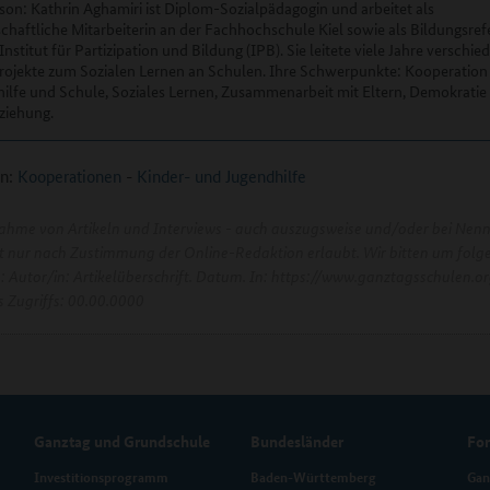
son: Kathrin Aghamiri ist Diplom-Sozialpädagogin und arbeitet als
chaftliche Mitarbeiterin an der Fachhochschule Kiel sowie als Bildungsref
Institut für Partizipation und Bildung (IPB). Sie leitete viele Jahre verschie
rojekte zum Sozialen Lernen an Schulen. Ihre Schwerpunkte: Kooperation
ilfe und Schule, Soziales Lernen, Zusammenarbeit mit Eltern, Demokratie 
ziehung.
n:
Kooperationen
-
Kinder- und Jugendhilfe
ahme von Artikeln und Interviews - auch auszugsweise und/oder bei Nen
ist nur nach Zustimmung der Online-Redaktion erlaubt. Wir bitten um folg
e: Autor/in: Artikelüberschrift. Datum. In: https://www.ganztagsschulen.or
 Zugriffs: 00.00.0000
Ganztag und Grundschule
Bundesländer
Fo
Investitionsprogramm
Baden-Württemberg
Gan