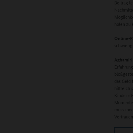
Beitrag l
Nachmitta
Möglichke
holen zu 
Online-R
schwierig
Aghamiri
Erfahrung
bloßgeste
das Geld 
hilfreich
Kinder et
Momenten 
muss ihne
Vertrauen