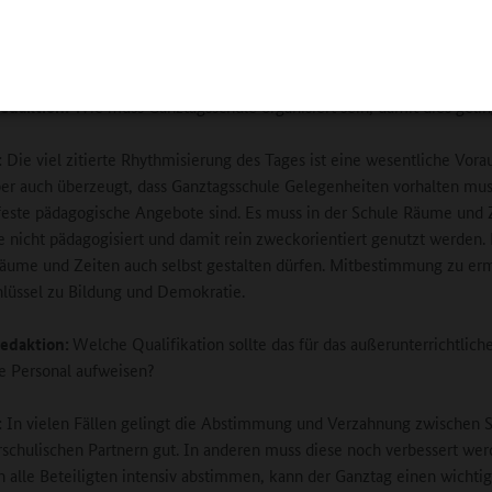
in Kind in der Pause zeigt, wie gut es einen Handstandüberschlag ka
daraufhin in einem Zirkusprojekt zeigen, erfährt es Anerkennung. Da
e Chance, aus der Spirale der persönlichen Abwertung herauszukomme
edaktion:
Wie muss Ganztagsschule organisiert sein, damit dies gelin
:
Die viel zitierte Rhythmisierung des Tages ist eine wesentliche Vora
ber auch überzeugt, dass Ganztagsschule Gelegenheiten vorhalten mus
feste pädagogische Angebote sind. Es muss in der Schule Räume und 
e nicht pädagogisiert und damit rein zweckorientiert genutzt werden.
ume und Zeiten auch selbst gestalten dürfen. Mitbestimmung zu er
chlüssel zu Bildung und Demokratie.
edaktion:
Welche Qualifikation sollte das für das außerunterrichtlic
e Personal aufweisen?
:
In vielen Fällen gelingt die Abstimmung und Verzahnung zwischen 
schulischen Partnern gut. In anderen muss diese noch verbessert wer
 alle Beteiligten intensiv abstimmen, kann der Ganztag einen wichti