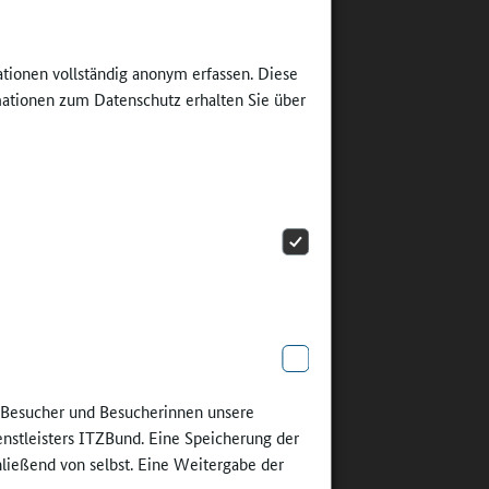
ur
ie
ationen vollständig anonym erfassen. Diese
ören, die
ationen zum Datenschutz erhalten Sie über
ale
en, der
ionen"
. Hier
önnen die
n sammeln
zum Tragen
e Besucher und Besucherinnen unsere
enstleisters ITZBund. Eine Speicherung der
sprechen.
hließend von selbst. Eine Weitergabe der