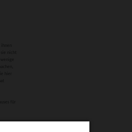
t ihnen
sie nicht
r wenige
 machen,
ie hier
hat
auses für
ten
 sich