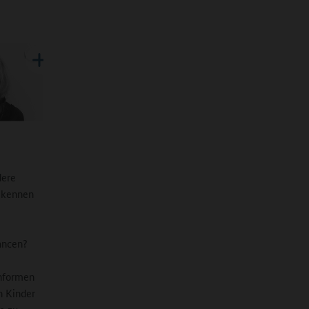
dere
t kennen
ancen?
enformen
h Kinder