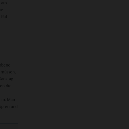
e am
ie
 Rat
nabend
n müssen,
 Ganztag
nen die
hin. Man
üpfen und