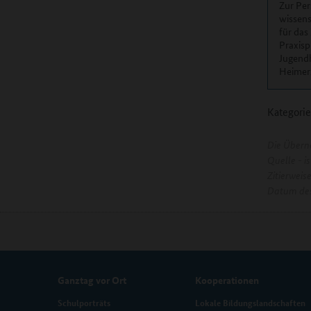
Zur Per
wissens
für das 
Praxisp
Jugendh
Heimer
Kategorie
Die Übern
Quelle - 
Zitierweis
Datum des
Ganztag vor Ort
Kooperationen
Schulporträts
Lokale Bildungslandschaften