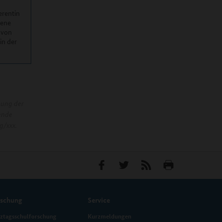
erentin
dene
 von
in der
nung der
ende
g/xxx.
rschung
Service
ztagsschulforschung
Kurzmeldungen