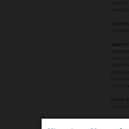
sprechen 
Bewältigu
Online R
schwierig
Aghamiri
zunehmend
wollen, s
Möglichke
andere wa
hin und d
Auswirkun
Online-R
die Start
Aghamiri
kommen ni