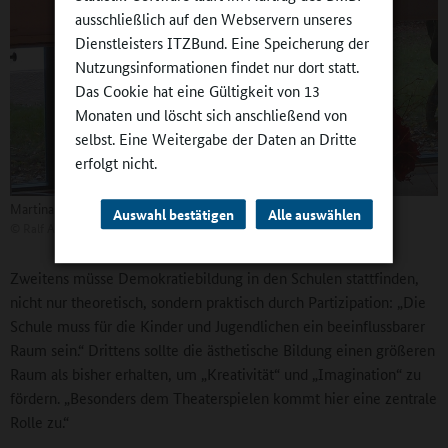
ausschließlich auf den Webservern unseres
Dienstleisters ITZBund. Eine Speicherung der
Nutzungsinformationen findet nur dort statt.
Das Cookie hat eine Gültigkeit von 13
Monaten und löscht sich anschließend von
selbst. Eine Weitergabe der Daten an Dritte
erfolgt nicht.
Martina Liebe vom Bayerischen Landesjugendring
Auswahl bestätigen
Alle auswählen
©
Ralf Augsburg
Zweitens müsse Demokratiebildung in den Schulen stattfinden,
nicht nur theoretisch, sondern praktisch durch Partizipation: „Die
Schule muss für die Kinder und Jugendlichen ein beeinflussbarer
Raum sein.“ Drittens sollte die ästhetische Bildung einen größeren
Raum als bisher erhalten, um „Kreativität“ und „Imagination“ zu
fördern. „Besonders dem Theaterspielen kommt hier eine zentrale
Rolle zu.“