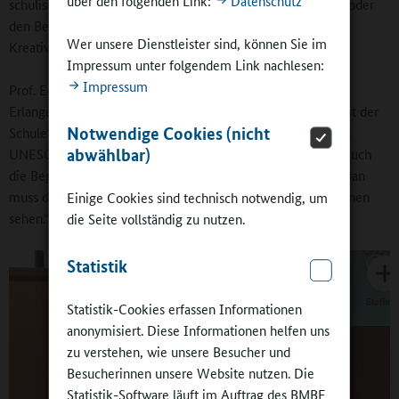
über den folgenden Link:
Datenschutz
schulischen und außerschulischen Lern- und Bildungsorten oder
den Beitrag der Schule zur Entfaltung von Freiräumen und
Wer unsere Dienstleister sind, können Sie im
Kreativität.
Impressum unter folgendem Link nachlesen:
Impressum
Prof. Eckart Liebau von der Friedrich-Alexander-Universität
Erlangen-Nürnberg fragte in seinem Vortrag nach der „Kunst der
Notwendige Cookies (nicht
Schule“. Für den Erziehungswissenschaftler und Inhaber des
abwählbar)
UNESCO-Lehrstuhls für Kulturelle Bildung soll die Schule auch
die Begegnung mit der Lebenswirklichkeit ermöglichen. „Man
muss das Potenzial in Bildungslandschaften und Kooperationen
Einige Cookies sind technisch notwendig, um
sehen.“
die Seite vollständig zu nutzen.
Statistik
Statistik-Cookies erfassen Informationen
anonymisiert. Diese Informationen helfen uns
zu verstehen, wie unsere Besucher und
Besucherinnen unsere Website nutzen. Die
Statistik-Software läuft im Auftrag des BMBF