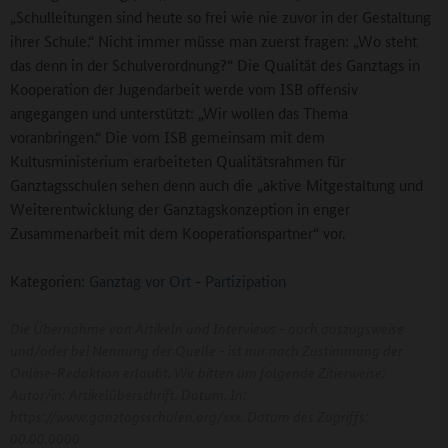
„Schulleitungen sind heute so frei wie nie zuvor in der Gestaltung
ihrer Schule.“ Nicht immer müsse man zuerst fragen: „Wo steht
das denn in der Schulverordnung?“ Die Qualität des Ganztags in
Kooperation der Jugendarbeit werde vom ISB offensiv
angegangen und unterstützt: „Wir wollen das Thema
voranbringen.“ Die vom ISB gemeinsam mit dem
Kultusministerium erarbeiteten Qualitätsrahmen für
Ganztagsschulen sehen denn auch die „aktive Mitgestaltung und
Weiterentwicklung der Ganztagskonzeption in enger
Zusammenarbeit mit dem Kooperationspartner“ vor.
Kategorien:
Ganztag vor Ort
-
Partizipation
Die Übernahme von Artikeln und Interviews - auch auszugsweise
und/oder bei Nennung der Quelle - ist nur nach Zustimmung der
Online-Redaktion erlaubt. Wir bitten um folgende Zitierweise:
Autor/in: Artikelüberschrift. Datum. In:
https://www.ganztagsschulen.org/xxx. Datum des Zugriffs:
00.00.0000