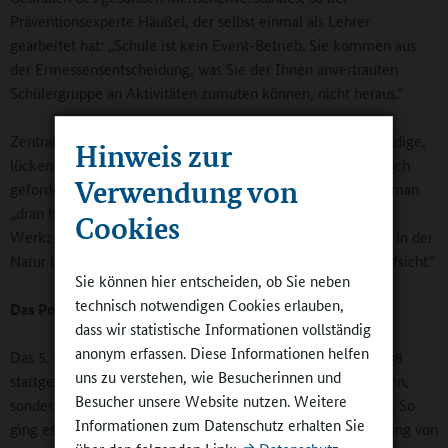
Präventionsexperte Häußel, der selbst einmal als Lehrer
gearbeitet hat: „Schule ist kein Event-Betrieb. Sie kommen aus
der Ermessensentscheidung, was Sie der Ihnen anvertrauten
Schülergruppe an Aktivitäten zumuten können, nicht heraus.“
Zentral sei die Aufsichtspflicht durchaus, aber eine „vollständige,
Hinweis zur
lückenlose Überwachung der Kinder“ sei weder machbar noch
Verwendung von
gefordert. Man müsse situationsabhängig schauen, wie nah man
„dran bleiben“ müsse. „Wenn Schülerinnen und Schüler mit
Cookies
Werkzeugen und Maschinen arbeiten, sich am Wasser oder in der
Natur bewegen, erfordert das eine entsprechend engere Aufsicht.“
Sie können hier entscheiden, ob Sie neben
technisch notwendigen Cookies erlauben,
Das Potenzial in Kooperationen sehen
dass wir statistische Informationen vollständig
anonym erfassen. Diese Informationen helfen
Das 5. Forum Jugendarbeit und Schule – das erste hatte 2008
uns zu verstehen, wie Besucherinnen und
stattgefunden – widmete sich nicht nur solchen Alltagsfragen,
Besucher unsere Website nutzen. Weitere
sondern spannte am ersten Tag auch einen größeren Bogen. So
Informationen zum Datenschutz erhalten Sie
ging es um das Konzept des Wohlbefindens für die Gestaltung von