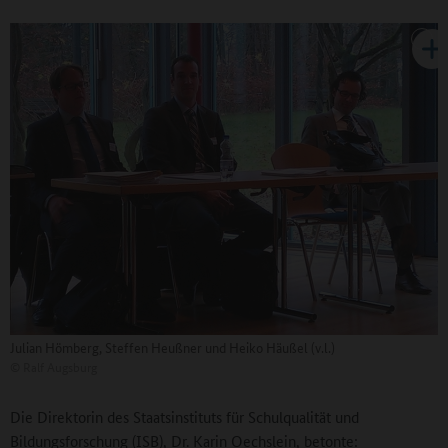
Julian Hömberg, Steffen Heußner und Heiko Häußel (v.l.)
©
Ralf Augsburg
Die Direktorin des Staatsinstituts für Schulqualität und
Bildungsforschung (ISB), Dr. Karin Oechslein, betonte: