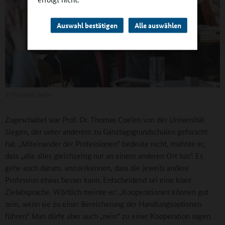
Auswahl bestätigen
Alle auswählen
©
Phototek Berlin
Zugeschaltet war Prof. Dr. Thomas Coelen von der Universität
Siegen, der unter anderem zu Ganztagsgrundschulen geforscht
hat. „Miteinander der Professionen“ bedeute nicht, mahnte er,
dass „alle alles gleichzeitig nur an einem anderen Ort tun“. Es
gehe auch darum, anzuerkennen, dass die jeweils andere
Profession etwas besser kann. Entscheidend sei eine klare
Zielabsprache. Wörtlich meinte er: „Kooperationen können gut
sein, wenn sie zu einer Bereicherung der Handlungsoptionen
führen.“ Man dürfe aber auch „nein“ zu einer Kooperation sagen.