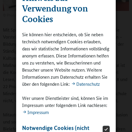
Verwendung von
©
Phototek Berlin
Cookies
Mit Spannung erwarteten jene, die es noch nicht kannten, die
Sie können hier entscheiden, ob Sie neben
Vorstellung des Gutachtens „Basale Kompetenzen vermitteln –
technisch notwendigen Cookies erlauben,
Bildungschancen sichern. Perspektiven für die Grundschule“ der
dass wir statistische Informationen vollständig
Ständigen Wissenschaftlichen Kommission der
anonym erfassen. Diese Informationen helfen
Kultusministerkonferenz (SWK). Es empfiehlt wichtige
uns zu verstehen, wie Besucherinnen und
Maßnahmen zur Weiterentwicklung der Grundschule. Zentral ist
Besucher unsere Website nutzen. Weitere
die Konzentration auf basale Kompetenzen wie zum Beispiel
Informationen zum Datenschutz erhalten Sie
Lesen, (Recht-)Schreiben und Mathematik, denn zwischen 18 und
über den folgenden Link:
Datenschutz
22 Prozent der Schülerinnen und Schüler erreichen die
Mindeststandards in Deutsch und Mathematik in der Grundschule
Wer unsere Dienstleister sind, können Sie im
nicht, womit auch die Qualität des Lernens angesprochen ist.
Impressum unter folgendem Link nachlesen:
Impressum
Mitautorin Birgit Lütje-Klose, Professorin für Schulische Inklusion
und sonderpädagogische Professionalität an der Universität
Notwendige Cookies (nicht
Bielefeld, erinnerte daran, „wie wichtig Schule ist. Dazu gehören