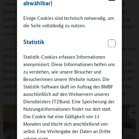
abwählbar)
Lehrkräfte und pädagogisches Personal“. Der Blick müsse sich
besonders auch auf Kinder aus sozial benachteiligten Familien
Einige Cookies sind technisch notwendig, um
richten, daher sei ein Sozialindex für die finanzielle Ausstattung
die Seite vollständig zu nutzen.
von Schulen der richtige Weg. Sie hob die Beziehungen zwischen
Lernenden, Lehrenden und pädagogischem Personal hervor.
Statistik
„Der Ganztag sollte immer Teil eines Netzes rund um Familie und
Kind sein.“ Eine Voraussetzung erfolgreicher Bildung und
Statistik-Cookies erfassen Informationen
Erziehung stelle eine gute Kooperation der Professionen dar. Alle
anonymisiert. Diese Informationen helfen uns
Beteiligten müssten sich darauf verlassen, dass die jeweils „andere
zu verstehen, wie unsere Besucher und
Sichtweise auch wichtig und richtig ist“, und bereit sein, Teile der
Besucherinnen unsere Website nutzen. Die
eigenen Autonomie abzugeben. Sie unterstrich das Kernfazit des
Statistik-Software läuft im Auftrag des BMBF
Gutachtens: „Die Gesellschaft muss Prioritäten anders setzen.“
ausschließlich auf den Webservern unseres
Dienstleisters ITZBund. Eine Speicherung der
Nutzungsinformationen findet nur dort statt.
Das Cookie hat eine Gültigkeit von 13
Monaten und löscht sich anschließend von
selbst. Eine Weitergabe der Daten an Dritte
erfolgt nicht.