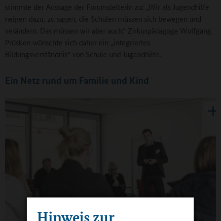
stimmte der Aussage der Forumsleiterin zu: „Wir als Jugendhilfe
neigen dazu, zu sagen, die Schulen müssen sich bewegen und
verändern. Das müssen wir aber auch.“ Zirkuspädagoge Wolfgang
Prüsken wünschte sich daher ein „integriertes
Bildungsverständnis“ von Schule und Jugendhilfe.
Ein Netz rund um Familie und Kind
Hinweis zur