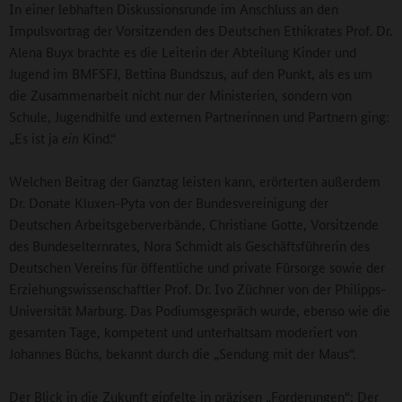
In einer lebhaften Diskussionsrunde im Anschluss an den
Impulsvortrag der Vorsitzenden des Deutschen Ethikrates Prof. Dr.
Alena Buyx brachte es die Leiterin der Abteilung Kinder und
Jugend im BMFSFJ, Bettina Bundszus, auf den Punkt, als es um
die Zusammenarbeit nicht nur der Ministerien, sondern von
Schule, Jugendhilfe und externen Partnerinnen und Partnern ging:
„Es ist ja
ein
Kind.“
Welchen Beitrag der Ganztag leisten kann, erörterten außerdem
Dr. Donate Kluxen-Pyta von der Bundesvereinigung der
Deutschen Arbeitsgeberverbände, Christiane Gotte, Vorsitzende
des Bundeselternrates, Nora Schmidt als Geschäftsführerin des
Deutschen Vereins für öffentliche und private Fürsorge sowie der
Erziehungswissenschaftler Prof. Dr. Ivo Züchner von der Philipps-
Universität Marburg. Das Podiumsgespräch wurde, ebenso wie die
gesamten Tage, kompetent und unterhaltsam moderiert von
Johannes Büchs, bekannt durch die „Sendung mit der Maus“.
Der Blick in die Zukunft gipfelte in präzisen „Forderungen“: Der