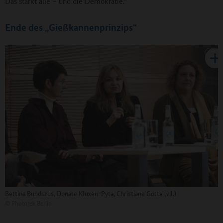
Das stärkt alle – und die Demokratie.“
Ende des „Gießkannenprinzips“
Bettina Bundszus, Donate Kluxen-Pyta, Christiane Gotte (v.l.)
©
Phototek Berlin