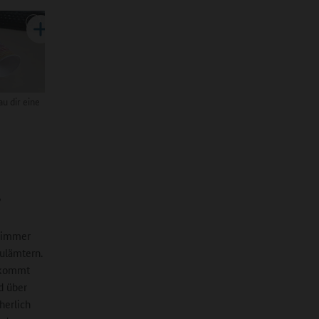
au dir eine
?
n immer
hulämtern.
 kommt
d über
herlich