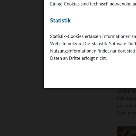
glauben, 
Einige Cookies sind technisch notwendig, um
Kooperati
Messen wi
Statistik
unsere An
unseres 
Statistik-Cookies erfassen Informationen a
ExperiMIN
Website nutzen. Die Statistik-Software läu
Nutzungsinformationen findet nur dort statt
Online-R
Daten an Dritte erfolgt nicht.
WerteDial
Worbach:
Erziehung
Ausbildu
Philosoph
sie lerne
üben eine