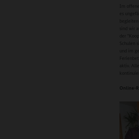
Im offene
es ungef
begleiten
sind wir 
der "Koop
Schulen s
und im ge
Ferienbet
aktiv. All
kontinuie
Online-R