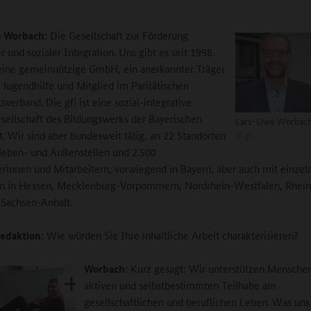
 Worbach:
Die Gesellschaft zur Förderung
r und sozialer Integration. Uns gibt es seit 1998.
eine gemeinnützige GmbH, ein anerkannter Träger
n Jugendhilfe und Mitglied im Paritätischen
verband. Die gfi ist eine sozial-integrative
sellschaft des Bildungswerks der Bayerischen
Lars-Uwe Worbac
©
gfi
t. Wir sind aber bundesweit tätig, an 22 Standorten
Neben- und Außenstellen und 2.500
erinnen und Mitarbeitern, vorwiegend in Bayern, aber auch mit einzel
en in Hessen, Mecklenburg-Vorpommern, Nordrhein-Westfalen, Rhein
 Sachsen-Anhalt.
edaktion:
Wie würden Sie Ihre inhaltliche Arbeit charakterisieren?
Worbach:
Kurz gesagt: Wir unterstützen Menschen
aktiven und selbstbestimmten Teilhabe am
gesellschaftlichen und beruflichen Leben. Was uns