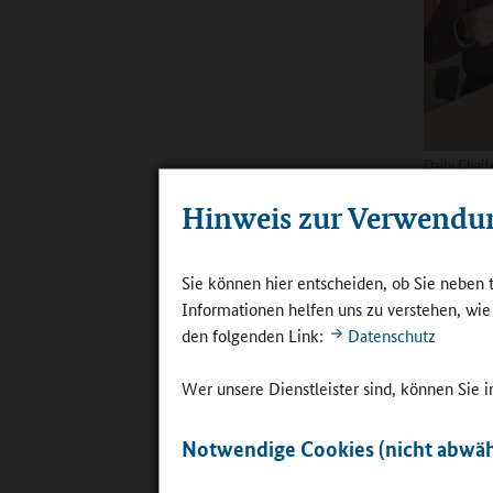
Daily Chall
Geschickli
©
gfi
Hinweis zur Verwendu
Sie können hier entscheiden, ob Sie neben 
Worbach:
Informationen helfen uns zu verstehen, wi
Zum Beis
den folgenden Link:
Datenschutz
Jugendhil
Berufsori
Wer unsere Dienstleister sind, können Sie
und ins G
wir noch 
Notwendige Cookies (nicht abwäh
ständig 
für uns. 