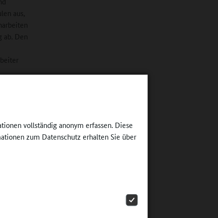
nd
len aus,
narbeiten
g ab. Den
beiter
ationen vollständig anonym erfassen. Diese
ationen zum Datenschutz erhalten Sie über
verlässige
nd