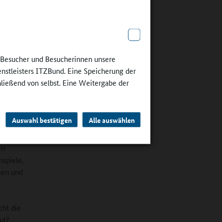
 anderem
logs oder
e Besucher und Besucherinnen unsere
enstleisters ITZBund. Eine Speicherung der
hließend von selbst. Eine Weitergabe der
m
Auswahl bestätigen
Alle auswählen
der
en
nspiele,
men und
cht die
ut?