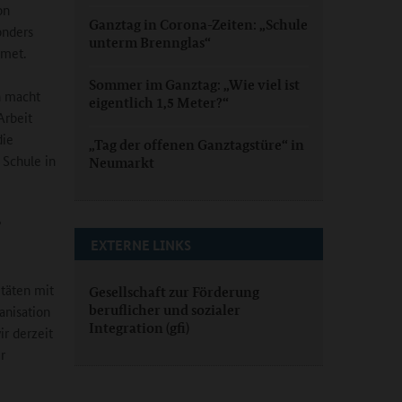
on
Ganztag in Corona-Zeiten: „Schule
onders
unterm Brennglas“
dmet.
Sommer im Ganztag: „Wie viel ist
n macht
eigentlich 1,5 Meter?“
Arbeit
die
„Tag der offenen Ganztagstüre“ in
 Schule in
Neumarkt
?
EXTERNE LINKS
täten mit
Gesellschaft zur Förderung
beruflicher und sozialer
anisation
Integration (gfi)
r derzeit
r