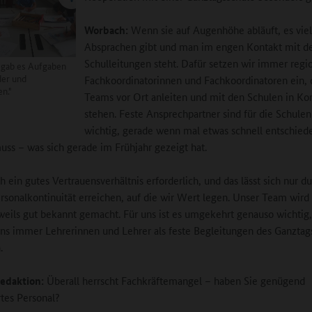
Worbach:
Wenn sie auf Augenhöhe abläuft, es vie
Absprachen gibt und man im engen Kontakt mit d
Schulleitungen steht. Dafür setzen wir immer regi
 gab es Aufgaben
der und
Fachkoordinatorinnen und Fachkoordinatoren ein, 
n."
Teams vor Ort anleiten und mit den Schulen in Ko
stehen. Feste Ansprechpartner sind für die Schule
wichtig, gerade wenn mal etwas schnell entschied
ss – was sich gerade im Frühjahr gezeigt hat.
h ein gutes Vertrauensverhältnis erforderlich, und das lässt sich nur d
rsonalkontinuität erreichen, auf die wir Wert legen. Unser Team wird 
weils gut bekannt gemacht. Für uns ist es umgekehrt genauso wichtig,
ns immer Lehrerinnen und Lehrer als feste Begleitungen des Ganztag
.
edaktion:
Überall herrscht Fachkräftemangel – haben Sie genügend
rtes Personal?