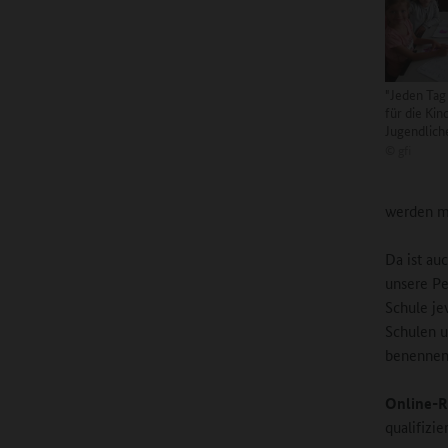
"Jeden Tag
für die Kin
Jugendliche
©
gfi
werden mu
Da ist auc
unsere Pe
Schule je
Schulen u
benennen
Online-R
qualifizie