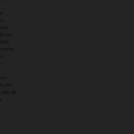
le
en
onale
die die
ntakt
n enorm
en
urch
in der
 dass die
s