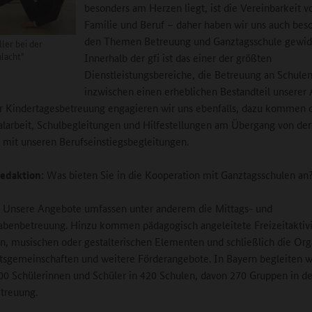
besonders am Herzen liegt, ist die Vereinbarkeit v
Familie und Beruf – daher haben wir uns auch bes
den Themen Betreuung und Ganztagsschule gewi
ller bei der
lacht"
Innerhalb der gfi ist das einer der größten
Dienstleistungsbereiche, die Betreuung an Schule
inzwischen einen erheblichen Bestandteil unserer 
er Kindertagesbetreuung engagieren wir uns ebenfalls, dazu kommen 
alarbeit, Schulbegleitungen und Hilfestellungen am Übergang von der
 mit unseren Berufseinstiegsbegleitungen.
edaktion:
Was bieten Sie in die Kooperation mit Ganztagsschulen an
Unsere Angebote umfassen unter anderem die Mittags- und
benbetreuung. Hinzu kommen pädagogisch angeleitete Freizeitaktivi
en, musischen oder gestalterischen Elementen und schließlich die Org
tsgemeinschaften und weitere Förderangebote. In Bayern begleiten wi
00 Schülerinnen und Schüler in 420 Schulen, davon 270 Gruppen in de
etreuung.