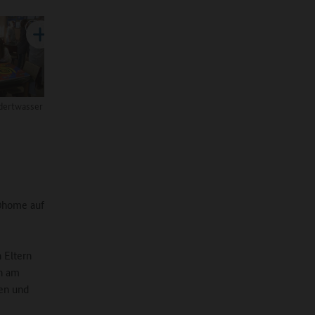
dertwasser
@home auf
 Eltern
ch am
len und