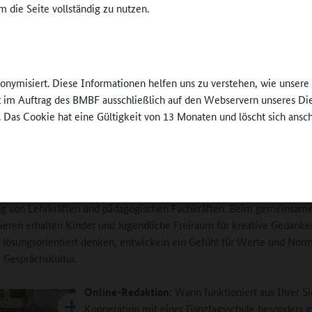
dass wir uns dort als Träger oder
 die Seite vollständig zu nutzen.
onspartner gut einbringen können. Und auch auf
e der ConSozial in Nürnberg sind wir präsent. Dort stellen wir unter
gebote der Akademie für philosophischen Bildung und des WerteDia
MINT-Bereichs mit Projekten wie zum Beispiel ExperiMINTs mit dem
nonymisiert. Diese Informationen helfen uns zu verstehen, wie unser
Tparcours und dessen praktischen physikalischen Versuchen vor.
ft im Auftrag des BMBF ausschließlich auf den Webservern unseres Di
. Das Cookie hat eine Gültigkeit von 13 Monaten und löscht sich ansc
edaktion:
Was muss man sich unter philosophischer Bildung und de
og vorstellen?
Unsere Akademie setzt sich für das Philosophieren als Bildungs- und
sprinzip ein, sei es in Kindertageseinrichtungen und Schulen oder in 
ng von Lehrkräften und pädagogischen Fachkräften. Beim gemeinsam
ieren erhalten Kinder und Jugendliche Freiraum für kreative Gedanke
n lösungsorientiert denken, entwickeln ein Gefühl für Werte und Nor
 Gesprächskultur.
Online-Redaktion:
Wann funktioniert aus Ihrer Si
Kooperation mit einer Ganztagsschule besonders g