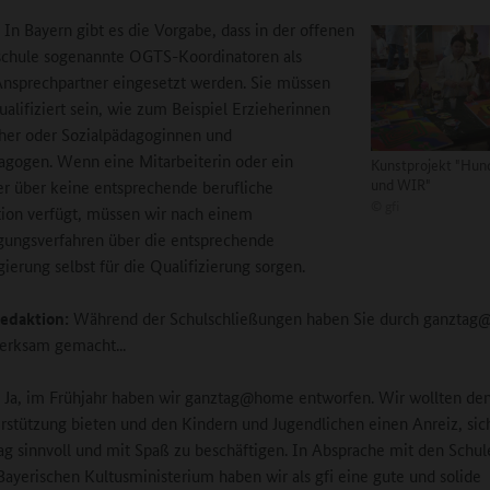
In Bayern gibt es die Vorgabe, dass in der offenen
schule sogenannte OGTS-Koordinatoren als
Ansprechpartner eingesetzt werden. Sie müssen
ualifiziert sein, wie zum Beispiel Erzieherinnen
her oder Sozialpädagoginnen und
agogen. Wenn eine Mitarbeiterin oder ein
Kunstprojekt "Hun
und WIR"
er über keine entsprechende berufliche
©
gfi
tion verfügt, müssen wir nach einem
ungsverfahren über die entsprechende
gierung selbst für die Qualifizierung sorgen.
edaktion:
Während der Schulschließungen haben Sie durch ganztag
erksam gemacht...
Ja, im Frühjahr haben wir ganztag@home entworfen. Wir wollten den
rstützung bieten und den Kindern und Jugendlichen einen Anreiz, si
g sinnvoll und mit Spaß zu beschäftigen. In Absprache mit den Schu
ayerischen Kultusministerium haben wir als gfi eine gute und solide