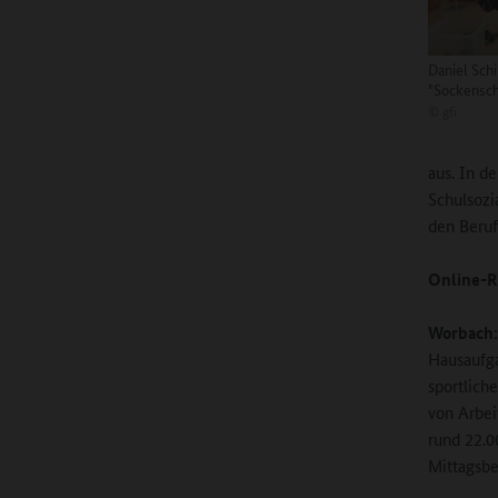
Daniel Schi
"Sockensch
©
gfi
aus. In d
Schulsozi
den Beruf
Online-R
Worbach:
Hausaufga
sportlich
von Arbei
rund 22.0
Mittagsb