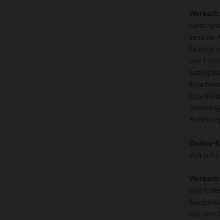
Worbach:
Ganztags
zentrale 
fachlich q
und Erzie
Sozialpäd
Mitarbeit
Qualifika
Genehmig
Bezirksre
Online-R
sich aufm
Worbach:
eine Unte
Nachmitta
mit dem B