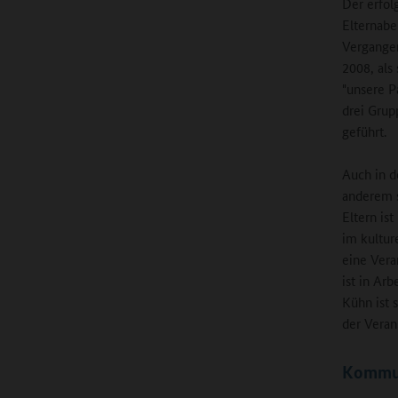
Der erfol
Elternabe
Vergangen
2008, als
"unsere Pa
drei Grup
geführt.
Auch in d
anderem s
Eltern is
im kultur
eine Vera
ist in Ar
Kühn ist 
der Verans
Kommuni