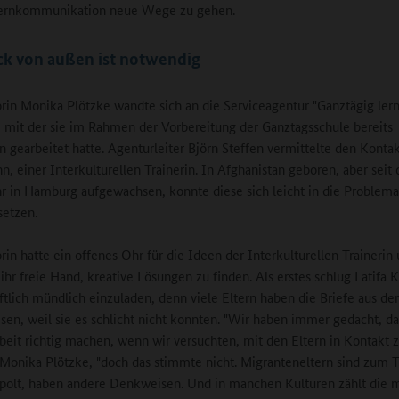
lternkommunikation neue Wege zu gehen.
ck von außen ist notwendig
rin Monika Plötzke wandte sich an die Serviceagentur "Ganztägig ler
mit der sie im Rahmen der Vorbereitung der Ganztagsschule bereits
gearbeitet hatte. Agenturleiter Björn Steffen vermittelte den Kontak
hn, einer Interkulturellen Trainerin. In Afghanistan geboren, aber seit
r in Hamburg aufgewachsen, konnte diese sich leicht in die Problema
setzen.
rin hatte ein offenes Ohr für die Ideen der Interkulturellen Trainerin
ihr freie Hand, kreative Lösungen zu finden. Als erstes schlug Latifa K
riftlich mündlich einzuladen, denn viele Eltern haben die Briefe aus de
esen, weil sie es schlicht nicht konnten. "Wir haben immer gedacht, da
beit richtig machen, wenn wir versuchten, mit den Eltern in Kontakt zu
 Monika Plötzke, "doch das stimmte nicht. Migranteneltern sind zum T
polt, haben andere Denkweisen. Und in manchen Kulturen zählt die 