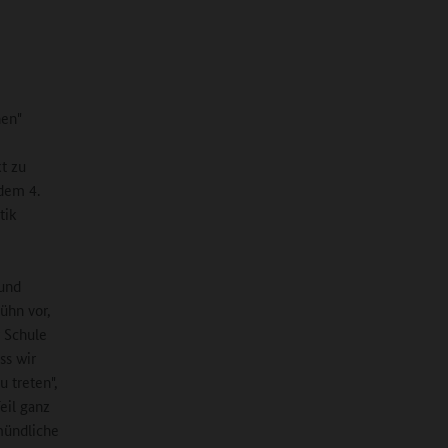
nen"
t zu
 dem 4.
tik
 und
ühn vor,
r Schule
ss wir
 treten",
eil ganz
mündliche