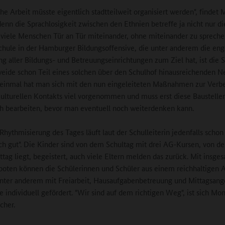
che Arbeit müsste eigentlich stadtteilweit organisiert werden", findet
denn die Sprachlosigkeit zwischen den Ethnien betreffe ja nicht nur di
 viele Menschen Tür an Tür miteinander, ohne miteinander zu sprechen
schule in der Hamburger Bildungsoffensive, die unter anderem die en
g aller Bildungs- und Betreuungseinrichtungen zum Ziel hat, ist die 
eide schon Teil eines solchen über den Schulhof hinausreichenden N
einmal hat man sich mit den nun eingeleiteten Maßnahmen zur Verb
kulturellen Kontakts viel vorgenommen und muss erst diese Baustelle
ch bearbeiten, bevor man eventuell noch weiterdenken kann.
 Rhythmisierung des Tages läuft laut der Schulleiterin jedenfalls schon
ich gut". Die Kinder sind von dem Schultag mit drei AG-Kursen, von d
tag liegt, begeistert, auch viele Eltern melden das zurück. Mit insge
ten können die Schülerinnen und Schüler aus einem reichhaltigen 
nter anderem mit Freiarbeit, Hausaufgabenbetreuung und Mittagsan
e individuell gefördert. "Wir sind auf dem richtigen Weg", ist sich Mo
cher.