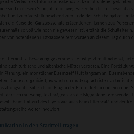
greiche Verlauf des Informationsabends ist kein Strohfeuer geblieben.
nde sind in diesem Schuljahr durchweg wesentlich besser besucht als 
heit und zum Vorstellungsabend zum Ende des Schulhalbjahres im J
 sich die Kurse der Ganztagsschule präsentierten, kamen 200 Personen
usenhalle so voll wie noch nie gewesen ist", erzählt die Schulleiterin.
pen von potentiellen Erstklässlereltern wurden an diesem Tag durch d
en Elternrat ist Bewegung gekommen - er ist jetzt multinational, unte
ind auch türkische und albanische Mütter vertreten. Eine Fortbildungs
t in Planung, ein monatlicher Elterntreff läuft langsam an, Elternaben
ellen Kontext organisiert, es wird nun muttersprachlicher Unterricht 
nstaltungsreihe soll sich um Fragen der Eltern drehen und ein neuer S
beit, der sich mit wenig Text prägnant an die Migranteneltern wendet. L
sowohl beim Entwurf des Flyers wie auch beim Elterncafé und der Ko
taltungsreihe weiter involviert.
kation in den Stadtteil tragen