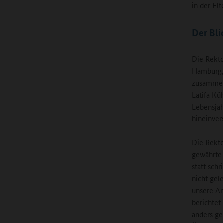
in der E
Der Bli
Die Rekto
Hamburg, 
zusammen 
Latifa Kü
Lebensjah
hineinver
Die Rekto
gewährte 
statt sch
nicht gel
unsere Ar
berichtet
anders ge