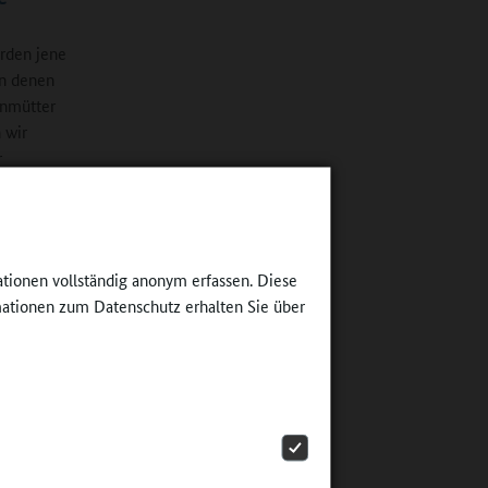
urden jene
on denen
enmütter
 wir
r
men. Die
en jetzt
. "Wir
n
ationen vollständig anonym erfassen. Diese
auen."
ationen zum Datenschutz erhalten Sie über
Schule
n diesem
gend