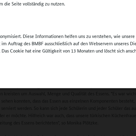
eine bis dahin nicht ansatzweise erreichte Zahl. Auch bei der Organisa
 die Seite vollständig zu nutzen.
tte sich Latifa Kühn etwas einfallen lassen: So waren mit Nationalfa
te Sprachentische eingerichtet worden. An jedem Tisch saßen eine 
Lehrer sowie eine Kulturmittlerin. Letztere informierten die Gäste übe
chule. "Es ergab sich ein sehr lebendiger Austausch", erinnert sich Mo
nonymisiert. Diese Informationen helfen uns zu verstehen, wie unser
"Alle konnten endlich alle Fragen und Ängste loswerden. Die Eltern fa
ft im Auftrag des BMBF ausschließlich auf den Webservern unseres Di
 es gab keine Abmeldungen wegen der Umwandlung in eine Ganztagssc
. Das Cookie hat eine Gültigkeit von 13 Monaten und löscht sich ansc
ragen zum Essen
ders wichtigen und richtigen Schritt erwies sich der Punkt, an diese
servieren, das mittags auch die Kinder erhalten, denn besonders viele
n kreisten um Auswahl, Menge und Qualität des Essens. "Es war wicht
n sehen konnten, dass das Essen aus einzelnen Komponenten besteht, 
 serviert werden. So kann sich jede Schülerin und jeder Schüler das a
der er möchte. Hilfreich war auch, dass unsere türkischen Küchenfrau
eitung des Essens berichteten", so Monika Plötzke.