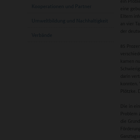
ein Probl
Kooperationen und Partner
eine geb
Eltern in
Umweltbildung und Nachhaltigkeit
an vier T
der deuts
Verbände
85 Prozen
verschied
kamen nur
Schwierig
darin ver
konnten. 
Plötzke. 
Die in ei
Problem z
die Grund
Förderung
Ganztagss