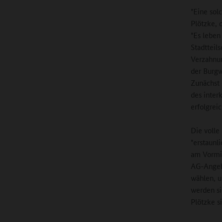
"Eine sol
Plötzke, 
"Es leben
Stadtteil
Verzahnun
der Burgw
Zunächst 
des inter
erfolgrei
Die volle
"erstaunl
am Vormit
AG-Angebo
wählen, u
werden si
Plötzke si