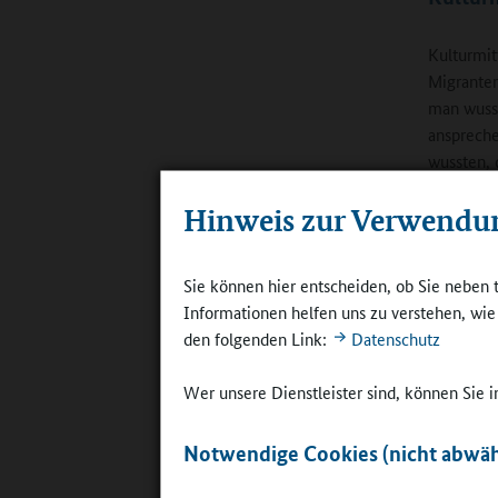
Kulturmit
Migranten
man wusst
anspreche
wussten, 
angerufen
Hinweis zur Verwendu
Eltern ha
Bescheid 
haben sehr
Sie können hier entscheiden, ob Sie neben 
manchen K
Informationen helfen uns zu verstehen, wi
den folgenden Link:
Datenschutz
Die Einla
anders al
Wer unsere Dienstleister sind, können Sie
Abend Do
Schulkind
Notwendige Cookies (nicht abwäh
Zum Infor