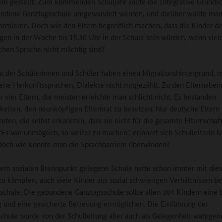
em gestellt: Zum kommenden Schuljahr sollte die Integrative Grundsc
undene Ganztagsschule umgewandelt werden, und darüber wollte man
formieren. Doch wie den Eltern begreiflich machen, dass die Kinder 
agen in der Woche bis 15.30 Uhr in der Schule sein würden, wenn viel
chen Sprache nicht mächtig sind?
t der Schülerinnen und Schüler haben einen Migrationshintergrund, m
ene Herkunftssprachen, Dialekte nicht mitgezählt. Zu den Elternabe
 vier Eltern, die meisten erreichte man schlicht nicht. Es bestanden
keiten, den neunköpfigen Elternrat zu besetzen. Nur deutsche Eltern
treten, die selbst erkannten, dass sie nicht für die gesamte Elternschaf
"Es war unmöglich, so weiter zu machen", erinnert sich Schulleiterin 
Doch wie konnte man die Sprachbarriere überwinden?
nem sozialen Brennpunkt gelegene Schule hatte schon immer mit di
u kämpfen, auch viele Kinder aus sozial schwierigen Verhältnissen b
schule. Die gebundene Ganztagsschule sollte allen 304 Kindern eine 
 und eine gesicherte Betreuung ermöglichen. Die Einführung der
chule wurde von der Schulleitung aber auch als Gelegenheit wahrg