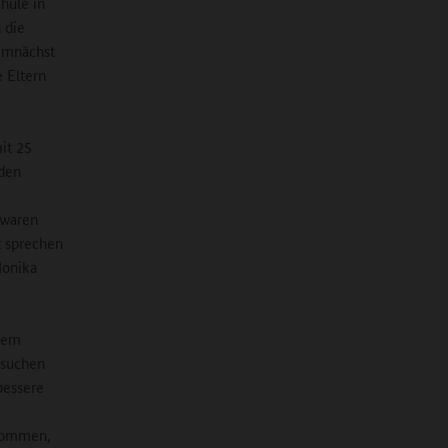
hule in
 die
demnächst
e Eltern
it 25
nden
 waren
t sprechen
Monika
esem
esuchen
bessere
enommen,