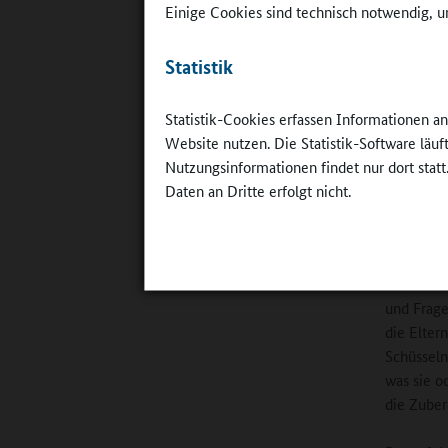
Mütter - 
Einige Cookies sind technisch notwendig, um
Abends ha
geschmück
Statistik
oder ein 
Ganztagss
Statistik-Cookies erfassen Informationen a
Plötzke. 
Website nutzen. Die Statistik-Software läu
toll, und
Nutzungsinformationen findet nur dort statt
Daten an Dritte erfolgt nicht.
Viele F
Als beson
Essen zu 
und Frage
die Elter
Schüsseln
was sie o
die Zuber