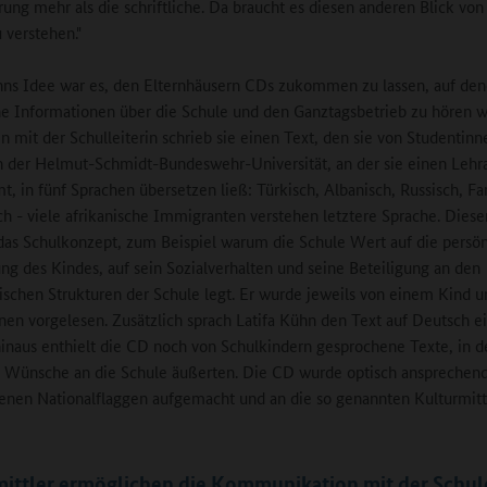
rung mehr als die schriftliche. Da braucht es diesen anderen Blick von
 verstehen."
hns Idee war es, den Elternhäusern CDs zukommen zu lassen, auf de
e Informationen über die Schule und den Ganztagsbetrieb zu hören w
mit der Schulleiterin schrieb sie einen Text, den sie von Studentin
 der Helmut-Schmidt-Bundeswehr-Universität, an der sie einen Lehr
, in fünf Sprachen übersetzen ließ: Türkisch, Albanisch, Russisch, Fa
ch - viele afrikanische Immigranten verstehen letztere Sprache. Diese
 das Schulkonzept, zum Beispiel warum die Schule Wert auf die persön
ng des Kindes, auf sein Sozialverhalten und seine Beteiligung an den
schen Strukturen der Schule legt. Er wurde jeweils von einem Kind 
en vorgelesen. Zusätzlich sprach Latifa Kühn den Text auf Deutsch ei
inaus enthielt die CD noch von Schulkindern gesprochene Texte, in 
e Wünsche an die Schule äußerten. Die CD wurde optisch ansprechen
enen Nationalflaggen aufgemacht und an die so genannten Kulturmitt
ittler ermöglichen die Kommunikation mit der Schul