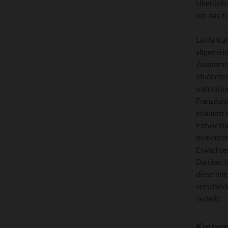
Überliefe
um das zu
Latifa Kü
allgemein
Zusammen 
Studenten
wahrnimmt
Französis
erläutert
Entwicklu
demokrati
Erwachsen
Darüber h
diese ihr
verschied
verteilt.
Kulturm