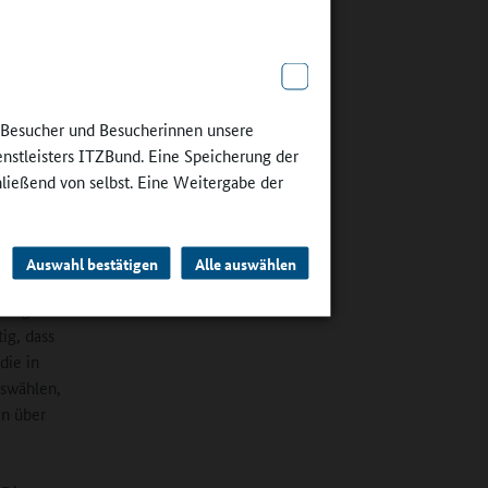
tion des
hnen
Lehrerin
r die
nika
e Besucher und Besucherinnen unsere
nden das
enstleisters ITZBund. Eine Speicherung der
hule."
hließend von selbst. Eine Weitergabe der
Auswahl bestätigen
Alle auswählen
m Abend
 Sorgen
ig, dass
die in
uswählen,
en über