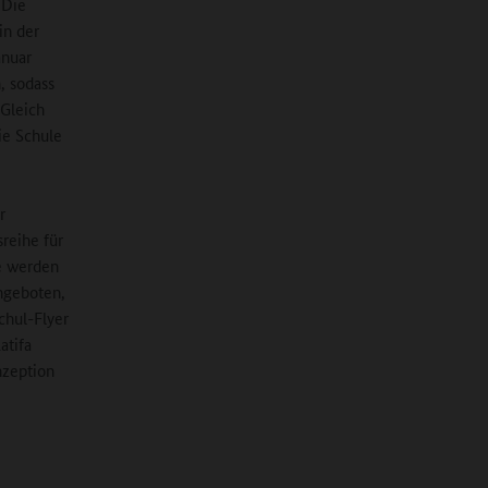
 Die
in der
anuar
, sodass
 Gleich
ie Schule
r
reihe für
de werden
angeboten,
chul-Flyer
atifa
nzeption