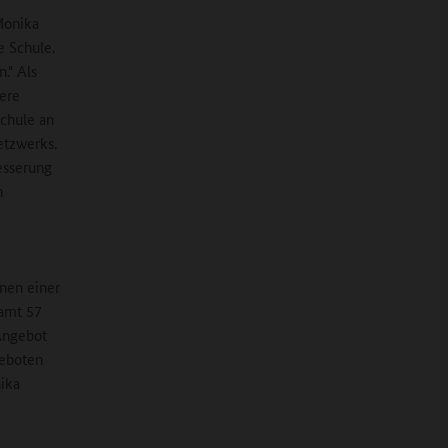
 Monika
e Schule.
." Als
gere
Schule an
etzwerks.
esserung
n
enen einer
samt 57
Angebot
geboten
nika