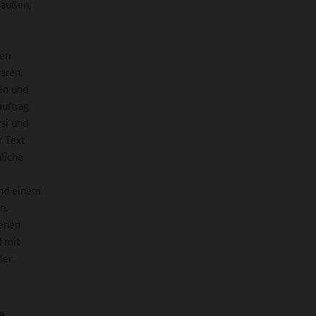
 außen,
nen
aren.
nen und
auftrag
rsi und
r Text
liche
und einem
n.
denen
d mit
ler
e