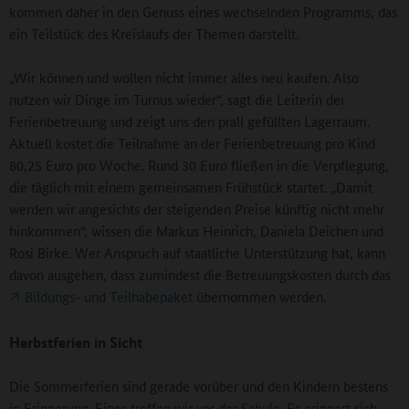
kommen daher in den Genuss eines wechselnden Programms, das
ein Teilstück des Kreislaufs der Themen darstellt.
„Wir können und wollen nicht immer alles neu kaufen. Also
nutzen wir Dinge im Turnus wieder“, sagt die Leiterin der
Ferienbetreuung und zeigt uns den prall gefüllten Lagerraum.
Aktuell kostet die Teilnahme an der Ferienbetreuung pro Kind
80,25 Euro pro Woche. Rund 30 Euro fließen in die Verpflegung,
die täglich mit einem gemeinsamen Frühstück startet. „Damit
werden wir angesichts der steigenden Preise künftig nicht mehr
hinkommen“, wissen die Markus Heinrich, Daniela Deichen und
Rosi Birke. Wer Anspruch auf staatliche Unterstützung hat, kann
davon ausgehen, dass zumindest die Betreuungskosten durch das
Bildungs- und Teilhabepaket
übernommen werden.
Herbstferien in Sicht
Die Sommerferien sind gerade vorüber und den Kindern bestens
in Erinnerung. Eines treffen wir vor der Schule. Es erinnert sich