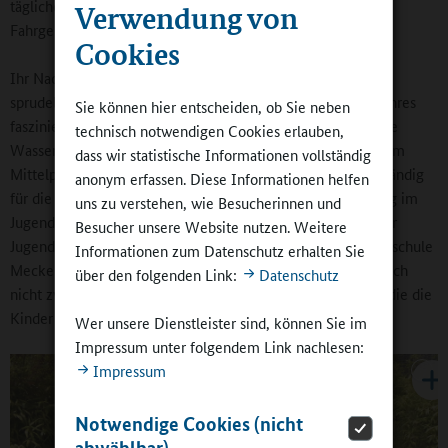
tägliche Fahrzeit gerne in Kauf, bilden mitunter
Verwendung von
Fahrgemeinschaften.
Cookies
Ihr Nachwuchs kommt zumeist strahlend nach Hause und
sprudelt: „Heute haben wir…“ Im heißen Sommer dieses Jahres
Sie können hier entscheiden, ob Sie neben
faszinierte viele Kinder besonders die Woche 2, „Die lustige
technisch notwendigen Cookies erlauben,
Wasserwoche“: Fünf Tage lang stand der Spaß mit Wasser im
dass wir statistische Informationen vollständig
Mittelpunkt. Torben Piper, in der Gemeinde ansonsten zuständig
anonym erfassen. Diese Informationen helfen
für die offene Jugendarbeit und die Hausaufgabenbetreuung im
uns zu verstehen, wie Besucherinnen und
Jugendzentrum AKI Aktiv-Spiel-Platz, einer Einrichtung der
Besucher unsere Website nutzen. Weitere
Jugendpflege der Gemeinde Seevetal, die mit der Ganztagsschule
Informationen zum Datenschutz erhalten Sie
Meckelfeld kooperiert, ist ein Technik-Freak. Also ließ er sich
über den folgenden Link:
Datenschutz
nicht zweimal bitten und baute eine „Waschanlage“, durch die die
Kinder mit Roller und Gokart fahren konnten.
Wer unsere Dienstleister sind, können Sie im
Impressum unter folgendem Link nachlesen:
Impressum
Notwendige Cookies (nicht
abwählbar)