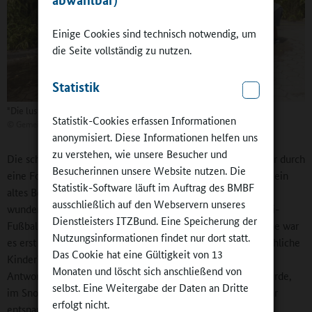
Einige Cookies sind technisch notwendig, um
die Seite vollständig zu nutzen.
Statistik
"Die lustige Wasserwoche"
Statistik-Cookies erfassen Informationen
©
Gemeinde Seevetal
anonymisiert. Diese Informationen helfen uns
zu verstehen, wie unsere Besucher und
Die schuleigene Rutsche wurde zur Wasserrutsche mit einer durch
Besucherinnen unsere Website nutzen. Die
eine Folie verlängerten „Ausrutschstrecke“ umfunktioniert, ein
Statistik-Software läuft im Auftrag des BMBF
altes Boot zum Pool, und mit der Wasserspritze ließen sich
ausschließlich auf den Webservern unseres
wunderbare Spiele organisieren. Diese fanden auf dem Mini-
Dienstleisters ITZBund. Eine Speicherung der
Fußballfeld hinterm „Haus der Ruhe“ statt. Und mit der Ruhe war
Nutzungsinformationen findet nur dort statt.
es erst einmal vorbei. „Doch gibt es etwas Schöneres als fröhliche
Das Cookie hat eine Gültigkeit von 13
Kinder?“, fragt Rosi Birke und erwartet nicht ernsthaft eine
Monaten und löscht sich anschließend von
Antwort. Ruhe fanden die Kinder, wenn es ihnen zu wild wurde,
selbst. Eine Weitergabe der Daten an Dritte
im Snoozle-Raum, wo sie bei wechselndem Licht wunderbar
erfolgt nicht.
entspannen konnten.