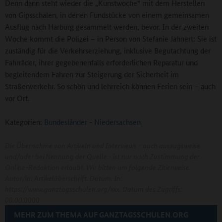
Denn dann steht wieder die „Kunstwoche“ mit dem Herstellen
von Gipsschalen, in denen Fundstücke von einem gemeinsamen
Ausflug nach Harburg gesammelt werden, bevor. In der zweiten
Woche kommt die Polizei – in Person von Stefanie Jahnert: Sie ist
zuständig für die Verkehrserziehung, inklusive Begutachtung der
Fahrräder, ihrer gegebenenfalls erforderlichen Reparatur und
begleitendem Fahren zur Steigerung der Sicherheit im
Straßenverkehr. So schön und lehrreich können Ferien sein – auch
vor Ort.
Kategorien:
Bundesländer
-
Niedersachsen
Die Übernahme von Artikeln und Interviews - auch auszugsweise
und/oder bei Nennung der Quelle - ist nur nach Zustimmung der
Online-Redaktion erlaubt. Wir bitten um folgende Zitierweise:
Autor/in: Artikelüberschrift. Datum. In:
https://www.ganztagsschulen.org/xxx. Datum des Zugriffs:
00.00.0000
MEHR ZUM THEMA AUF GANZTAGSSCHULEN.ORG