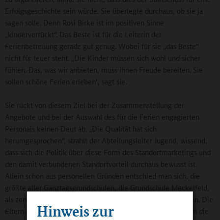
Erfolgsgeschichte sein würde. Sie überlegte durchaus, ob sie ja
sagen solle. Denn Rosi Birke ist im positiven Sinne
„kinderverrückt“. Das Beste ist für die Leiterin der
Ferienbetreuung gerade gut genug. Wobei für sie „das Beste“
nicht für teuer steht. „Die Kinder müssen sich wohl und sicher
fühlen. Das, was wir anbieten, muss ihnen Freude bereiten. Sie
sollen schöne Ferien erleben“, sagt sie.
Sie rückt von diesem Ziel bei der Zusammenstellung der
Angebote und bei der Auswahl des für die Ferien engagierten
Personals keinen Deut ab. „Die Qualität hat sich
herumgesprochen“, strahlt der Abteilungsleiter Jugend, wissend,
dass sich die Politik über diese Form des Standortmarketings und
den damit verbundenen Standortvorteil durchaus bewusst ist.
Allein schon aus personellen Gründen entschied man sich, die
größte aller Ganztagsgrundschulen, die Grundschule Meckelfeld,
als zentralen Veranstaltungsort der Ferienangebote zu nutzen. Die
Hinweis zur
Eltern der Kinder, die eine andere Schule besuchen, nehmen die