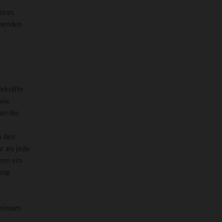
oran.
abenden
rkräfte
wie
an die
n den
r als jede
enn ein
rung
meinsam