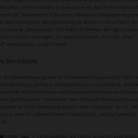
lfskräften und Praktikanten. Es kann passieren, dass Schülerinnen und
esuch der Sekundarstufe I nie einem männlichen Pädagogen begegnet
or dem Hintergrund, dass gleichzeitig die Männer in vielen Fällen auc
en Erziehung „verschwinden“. Der Anteil der Männer, die täglich mehr 
t ihren Kindern verbringen, sei wesentlich kleiner, als es das „neue
d“ vermuten lasse, erklärt Fantini.
te Berufsbilder
r den Männermangel gerade im Primarbereich liegen auf der Hand: d
nere Bezahlung, geringere Aufstiegschancen im Lehrerberuf, Rollenk
ssionalität von Erzieherinnen und Grundschullehrerinnen wird immer
chen Qualifikationen“ verwechselt. Aber Christoph Fantini sieht auch 
rbehalte bei vielen Männern gegenüber dem Lehrerberuf, der als „wei
er ja in einer Art selbsterfüllenden Prophezeiung, statistisch gesehen,
ist.
Lehrerausbilder wie Fantini versuchen gegenzuste