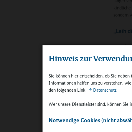
länger ve
kindliche
sondern w
„Leih d
In drei A
Resonanz 
Hinweis zur Verwendu
den poten
sich Netz
Primarstu
Sie können hier entscheiden, ob Sie neben 
Erfahrung
Informationen helfen uns zu verstehen, wi
Imageförd
den folgenden Link:
Datenschutz
Männer at
Wer unsere Dienstleister sind, können Sie
Daneben v
Grundschu
Notwendige Cookies (nicht abwäh
Bildungss
sind bege