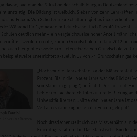
g davon, wie man die Situation der Schulbildung in Deutschland bew
int unstrittig: Die Bildung ist weiblich. Sieben von zehn Lehrkräften i
nd sind Frauen. Von Schulform zu Schulform gibt es indes erhebliche
ede: Während für Gymnasien mit durchschnittlich über 40 Prozent – 
 Schulen deutlich mehr – ein vergleichsweise hoher Anteil männliche
 ermittelt werden konnte, kamen Grundschulen im Jahr 2012 nur no
Und auch hier gibt es wiederum Unterschiede von Grundschule zu Gru
 beispielsweise unterrichtet aktuell in 15 von 74 Grundschulen gar k
„Noch vor drei Jahrzehnten lag der Männeranteil b
Prozent. Bis in die 1960er Jahre war das Bild der V
von Männern geprägt“, berichtet Dr. Christoph Fant
Lektor im Fachbereich Interkulturelle Bildung an 
Universität Bremen. „Mitte der 1980er Jahre ist da
Verhältnis dann zugunsten der Frauen gekippt.“
toph Fantini
 Universität Bremen
Noch drastischer stellt sich das Missverhältnis in d
Kindertagesstätten dar: Das Statistische Bundesam
e 2012 lediglich rund 4 Prozent männliche Mitarbeiter – unter Einbez