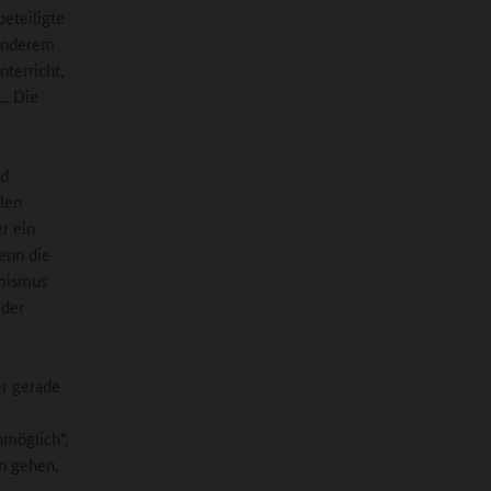
eteiligte
 anderem
nterricht,
.. Die
nd
len
r ein
wenn die
imismus
 der
er gerade
nmöglich“,
n gehen,