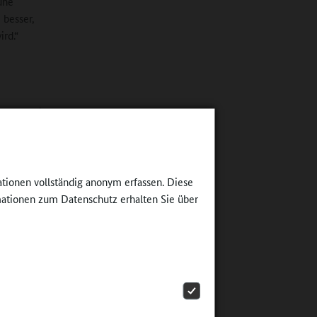
rühe
 besser,
ird.“
hmung und
dere bei
t, wie
ie
frühzeitig
ationen vollständig anonym erfassen. Diese
G
ationen zum Datenschutz erhalten Sie über
 für
Bremer
 Kinder