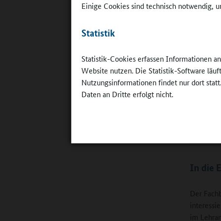
Einige Cookies sind technisch notwendig, um
Kollegien
Gymnasial
Statistik
waren“, be
Er möchte
Statistik-Cookies erfassen Informationen a
Männer an
Website nutzen. Die Statistik-Software läu
ein Stude
Nutzungsinformationen findet nur dort statt
Vergange
Daten an Dritte erfolgt nicht.
Schülerin
Student: 
Schülerin
In die 
Der Fachb
interessi
im Lehram