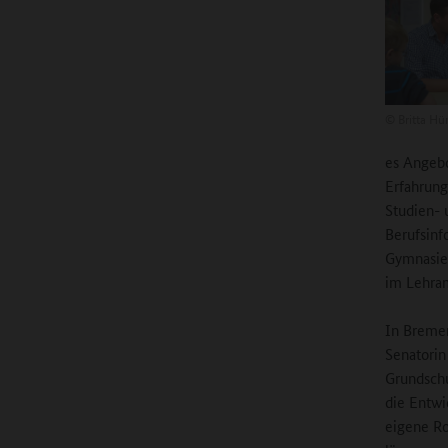
©
Britta Hü
es Angebo
Erfahrun
Studien- 
Berufsinf
Gymnasien
im Lehra
In Bremen
Senatorin
Grundschu
die Entwi
eigene Ro