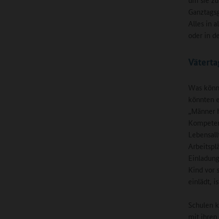
Ganztagsg
Alles in 
oder in d
Vätert
Was könn
könnten 
„Männer h
Kompeten
Lebensall
Arbeitspl
Einladung
Kind vor 
einlädt, i
Schulen k
mit ihren