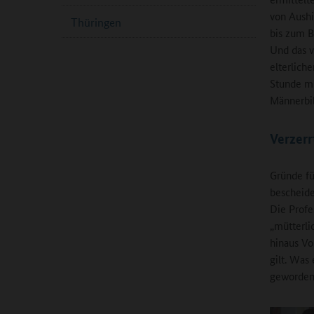
von Aushi
Thüringen
bis zum B
Und das v
elterlich
Stunde mi
Männerbil
Verzerr
Gründe fü
bescheide
Die Profe
„mütterli
hinaus Vo
gilt. Was 
geworden 