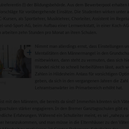
lreferentin (!) der Bildungsbehörde. Aus dem Bewerberpool erhalten b
orschläge für vorübergehende Einsätze. Die Studenten wirken unter
C-Kursen, als Sportlehrer, Musiklehrer, Chorleiter, Assistent im Regelu
iel-und-Sport-AG, beim Aufbau einer Lernwerkstatt, in einer Koch-AG.
 arbeiten zehn Stunden pro Monat an ihren Schulen.
Nimmt man allerdings ernst, dass Einstellungen u
Mentalitäten den Männermangel in den Grundschu
mitbewirken, dann steht zu vermuten, dass sich hie
Wandel nicht so schnell herbeiführen lässt, auch 
Zahlen in Hildesheim Anlass für vorsichtigen Opt
geben, da sich in den vergangenen Jahren die Zahl
ning
Lehramtsanwärter im Primarbereich erhöht hat.
ist mit den Männern, die bereits da sind? Immerhin könnten sich Vät
gsschulen stärker engagieren. In den Bremer Ganztagsschulen gibt es
edliche Erfahrungen. Während ein Schulleiter meint, es sei „nahezu u
ter heranzukommen, und man müsse in die Elternhäuser zu den Väter
r Mitarbeit zu motivieren, ist Carsten Dohrmann, Schulleiter der