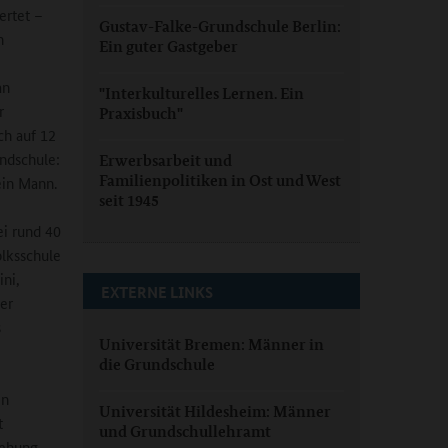
ertet –
Gustav-Falke-Grundschule Berlin:
n
Ein guter Gastgeber
an
"Interkulturelles Lernen. Ein
r
Praxisbuch"
ch auf 12
ndschule:
Erwerbsarbeit und
Familienpolitiken in Ost und West
ein Mann.
seit 1945
ei rund 40
olksschule
ini,
EXTERNE LINKS
der
s
Universität Bremen: Männer in
die Grundschule
en
Universität Hildesheim: Männer
t
und Grundschullehramt
iehung