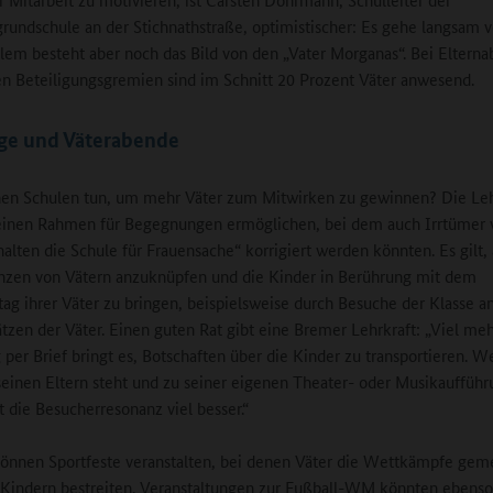
rundschule an der Stichnathstraße, optimistischer: Es gehe langsam v
allem besteht aber noch das Bild von den „Vater Morganas“. Bei Eltern
en Beteiligungsgremien sind im Schnitt 20 Prozent Väter anwesend.
age und Väterabende
en Schulen tun, um mehr Väter zum Mitwirken zu gewinnen? Die Leh
einen Rahmen für Begegnungen ermöglichen, bei dem auch Irrtümer 
alten die Schule für Frauensache“ korrigiert werden könnten. Es gilt, 
zen von Vätern anzuknüpfen und die Kinder in Berührung mit dem
tag ihrer Väter zu bringen, beispielsweise durch Besuche der Klasse a
ätzen der Väter. Einen guten Rat gibt eine Bremer Lehrkraft: „Viel meh
 per Brief bringt es, Botschaften über die Kinder zu transportieren. W
seinen Eltern steht und zu seiner eigenen Theater- oder Musikauffüh
st die Besucherresonanz viel besser.“
önnen Sportfeste veranstalten, bei denen Väter die Wettkämpfe ge
 Kindern bestreiten. Veranstaltungen zur Fußball-WM könnten ebenso