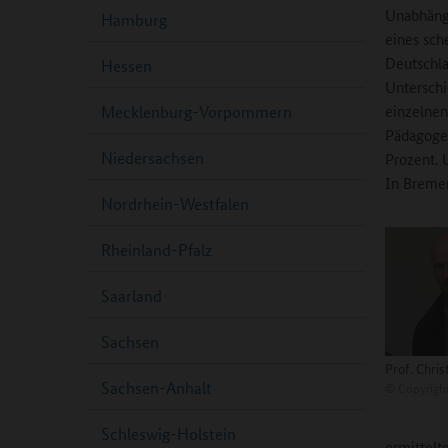
Unabhängi
Hamburg
eines sche
Deutschla
Hessen
Unterschi
einzelnen
Mecklenburg-Vorpommern
Pädagogen
Niedersachsen
Prozent. 
In Bremen
Nordrhein-Westfalen
Rheinland-Pfalz
Saarland
Sachsen
Prof. Chris
Sachsen-Anhalt
©
Copyright
Schleswig-Holstein
ermittelt