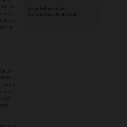
 Schüler
Grundschule an der
 sind.
Stichnathstraße Bremen
h aus der
als eine
eutlich
lischees.
 noch mit
darüber
blich“
 auch
uern und