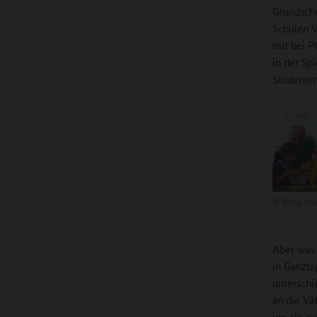
Grundschu
Schulen V
mit bei P
in der Sp
Studenten
©
Britta Hü
Aber was 
in Ganzta
unterschi
an die Vä
um sie zu