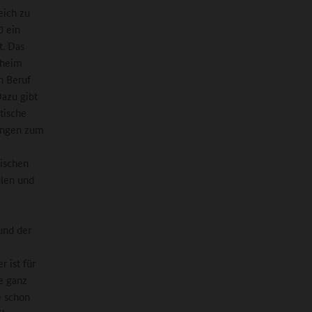
eich zu
0 ein
t. Das
sheim
n Beruf
Dazu gibt
tische
ungen zum
wischen
ulen und
und der
e
 ist für
e ganz
e schon