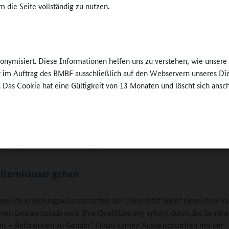
 die Seite vollständig zu nutzen.
 bitten darum, dass die Studenten länger bleiben mögen, und ich hab
lehramtsstudenten erlebt, die zuerst sehr skeptisch und dann mit Eif
richtet Fantini
 mit diesem Projekt überhaupt erst einmal das Bewusstsein dafür we
nonymisiert. Diese Informationen helfen uns zu verstehen, wie unser
 Grundschulen gesellschaftlich akzeptiert werden und Dialoge, wie d
ft im Auftrag des BMBF ausschließlich auf den Webservern unseres Di
nt bei seinem Einsatz in einer Grundschule erlebt hatte, irgendwann d
. Das Cookie hat eine Gültigkeit von 13 Monaten und löscht sich ansc
nheit angehören:
: „Was machst du hier?“
„Ich will Grundschullehrer werden.“
: „Das heißt Grundschullehrerin!“
Elternhäuser gehen
ereich Erziehungswissenschaften der Universität bildet einen Pool v
erten Lehramtsstudenten. Ihre Qualifizierung erfolgt durch das Semin
t – Reflexionen zu Gender“. Hinzu kamen Austauschtreffen mit der