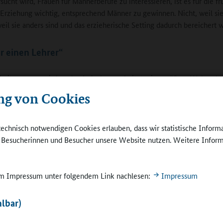
rsucht wird, Frauen für Männerberufe zu interessieren, ist es für die f
 Erziehung wichtig, entsprechend Männer zu gewinnen. Nicht, weil sie
eil sie anders sind und das erzieherische Setting dadurch bereichert w
ir einen Lehrer“
rbeitsgruppen wird an der Aufgabe gearbeitet, eine größere Wahrne
des Berufsbildes Grundschullehrer in der Öffentlichkeit und insbeson
ng von Cookies
ziellen Zielgruppen zu erreichen. In der AG Ausbildung wird diskutier
werke aufbauen, männliche Studierende optimal ansprechen und für d
fe gewinnen lassen. In der AG Kontakte und Projekte geht es darum, 
technisch notwendigen Cookies erlauben, dass wir statistische Inform
smöglichkeiten für junge Männer im Berufsfeld zu schaffen. In der A
e Besucherinnen und Besucher unsere Website nutzen. Weitere Inform
erung steht die Frage im Vordergrund, wie der Grundschullehrerberuf
traktiver werden kann.
 im Impressum unter folgendem Link nachlesen:
Impressum
ermittelt Fantini seit Herbst 2011 Studierende in die männerfreien 
len. Das Projekt „Leih dir einen Lehrer“ wird über Honorarmittel der
lbar)
enatorin finanziert. Die Reaktionen sind auf allen Seiten positiv: „Die
istert, wenn ein Mann in der Schule auftaucht, die Schulleitungen und