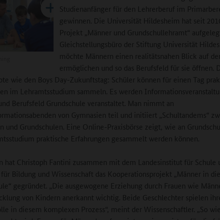
Studienanfänger für den Lehrerberuf im Primarber
gewinnen. Die Universität Hildesheim hat seit 201
Projekt „Männer und Grundschullehramt“ aufgeleg
Gleichstellungsbüro der Stiftung Universität Hilde
möchte Männern einen realitätsnahen Blick auf de
ning
ermöglichen und so das Berufsfeld für sie öffnen. 
te wie den Boys Day-Zukunftstag: Schüler können für einen Tag prak
gen im Lehramtsstudium sammeln. Es werden Informationsveranstalt
und Berufsfeld Grundschule veranstaltet. Man nimmt an
ormationsabenden von Gymnasien teil und initiiert „Schultandems“ z
 und Grundschulen. Eine Online-Praxisbörse zeigt, wie an Grundsch
mtsstudium praktische Erfahrungen gesammelt werden können.
 hat Christoph Fantini zusammen mit dem Landesinstitut für Schule 
 für Bildung und Wissenschaft das Kooperationsprojekt „Männer in di
le“ gegründet. „Die ausgewogene Erziehung durch Frauen wie Männer
cklung von Kindern anerkannt wichtig. Beide Geschlechter spielen ihr
lle in diesem komplexen Prozess“, meint der Wissenschaftler. „So wi