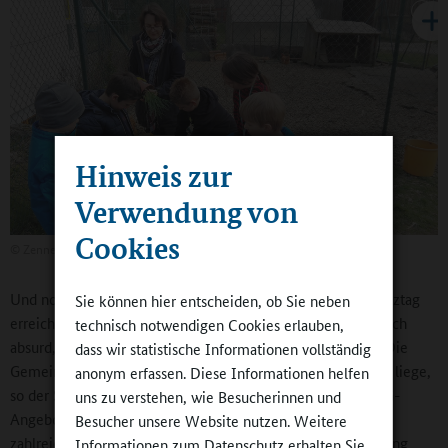
Hinweis zur
Verwendung von
Cookies
©
Zenneckschule
Und noch ein weiteres Ziel hat Timo Cudazzo mit dem Ganztag
Sie können hier entscheiden, ob Sie neben
erreicht: „Ich wollte Leben in die Schule bringen. Es war doch
technisch notwendigen Cookies erlauben,
absurd, dass das Gebäude jeden Tag ab 12 Uhr leer stand.“ Die
dass wir statistische Informationen vollständig
Gemeinde Ruppertshofen mit ihren rund 2.000 Einwohnern liege,
anonym erfassen. Diese Informationen helfen
so der Schulleiter, einigermaßen „weit vom Schuss“. Die AG-
uns zu verstehen, wie Besucherinnen und
Angebote ermöglichen den Schülerinnen und Schüler jetzt
Besucher unsere Website nutzen. Weitere
zahlreiche Aktivitäten, zu denen sie ansonsten keinen Zugang
Informationen zum Datenschutz erhalten Sie