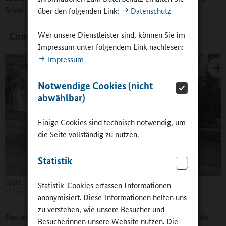
finden würden.
über den folgenden Link:
Datenschutz
Wer unsere Dienstleister sind, können Sie im
„Computer Kids“ und „Walderoberer“
Impressum unter folgendem Link nachlesen:
Impressum
Notwendige Cookies (nicht
abwählbar)
Einige Cookies sind technisch notwendig, um
die Seite vollständig zu nutzen.
Statistik
Sport mit der Fit4future-Tonnen-AG
Statistik-Cookies erfassen Informationen
©
Zenneckschule
anonymisiert. Diese Informationen helfen uns
zu verstehen, wie unsere Besucher und
Das reichhaltige und altersgemischte
AG-Angebot
ist für die
Besucherinnen unsere Website nutzen. Die