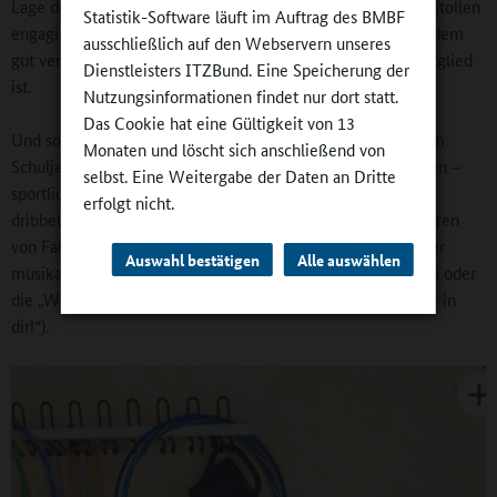
Lage der Schule mehr als beachtlich. Es verdankt sich dem „tollen
Statistik-Software läuft im Auftrag des BMBF
engagierten Kollegium“ der Grundschule und nicht zuletzt dem
ausschließlich auf den Webservern unseres
gut vernetzten Schulleiter selbst, der in vielen Vereinen Mitglied
Dienstleisters ITZBund. Eine Speicherung der
ist.
Nutzungsinformationen findet nur dort statt.
Das Cookie hat eine Gültigkeit von 13
Und so können sich die Schülerinnen und Schüler jeweils am
Monaten und löscht sich anschließend von
Schuljahresbeginn für AGs an drei Wochentagen entscheiden –
selbst. Eine Weitergabe der Daten an Dritte
sportliche wie Kinderleichtathletik, Fußball („Tricksen und
erfolgt nicht.
dribbeln wie Christiano Ronaldo“) oder Turnen „auf den Spuren
von Fabian Hambüchen“, Zirkusakrobatik und Hip-Hop. Oder
Auswahl bestätigen
Alle auswählen
musikalische und künstlerische AGs wie Flöten, Theater-AG oder
die „Werkstatt Kunst und Werken“ („Entdecke den Künstler in
dir!“).