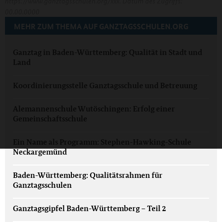
https://www.ganztagsschulen.org/xxx. Datum des Zugriffs:
00.00.0000
MEHR ZUM THEMA AUF GANZTAGSSCHULEN.ORG
Ganztag in Baden-Württemberg: Qualität in Stadt und
Land
Koordinierungsstelle Ganztagsschule und Betreuung
Alemannenschule Wutöschingen: Erfolg einer
Gemeinschaftsschule
Ein Name als Programm: Stephen-Hawking-Schule
Neckargemünd
Baden-Württemberg: Qualitätsrahmen für
Ganztagsschulen
Ganztagsgipfel Baden-Württemberg – Teil 2