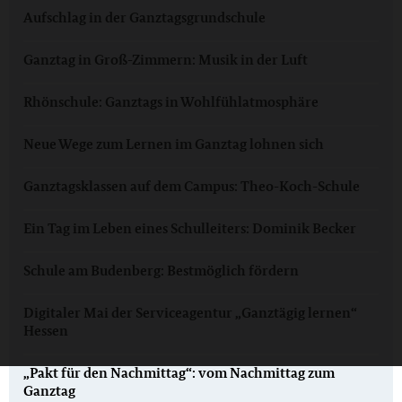
Aufschlag in der Ganztagsgrundschule
Ganztag in Groß-Zimmern: Musik in der Luft
Rhönschule: Ganztags in Wohlfühlatmosphäre
Neue Wege zum Lernen im Ganztag lohnen sich
Ganztagsklassen auf dem Campus: Theo-Koch-Schule
Ein Tag im Leben eines Schulleiters: Dominik Becker
Schule am Budenberg: Bestmöglich fördern
Digitaler Mai der Serviceagentur „Ganztägig lernen“
Hessen
„Pakt für den Nachmittag“: vom Nachmittag zum
Ganztag