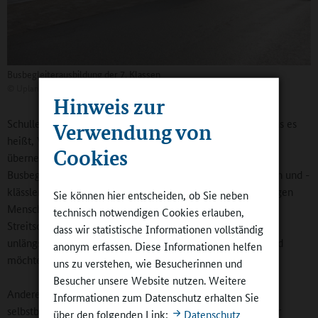
Busbegleiterausbildung der 7. Klassen
©
Uplandschule Willingen
Hinweis zur
Schulleiterin Pavlu fügt hinzu: „Wir möchten vermitteln, was es
Verwendung von
heißt, Verantwortung für andere und für sich selbst zu
Cookies
übernehmen.“ Dies gilt beispielsweise für die
Busbegleiterausbildung, um die sich viele Siebtklässlerinnen und -
klässler bemühen. Einmal darauf vorbereitet, haben die jungen
Sie können hier entscheiden, ob Sie neben
Menschen damit nahezu automatisch auch die Rolle der
technisch notwendigen Cookies erlauben,
Streitschlichtung. Schulenberg zitiert einen Schüler, der ihr
dass wir statistische Informationen vollständig
unlängst sagte: „Mich ärgert, wie andere sich benehmen und
anonym erfassen. Diese Informationen helfen
möchte etwas ändern“.
uns zu verstehen, wie Besucherinnen und
Besucher unsere Website nutzen. Weitere
Andere geben zu Protokoll, dass sie gerne lernen würden,
Informationen zum Datenschutz erhalten Sie
selbstbewusster zu werden. Wieder andere nutzen an dieser
über den folgenden Link:
Datenschutz