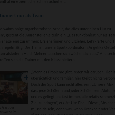
nthal eine ziemliche Schneesicherheit.
tioniert nur als Team
ine wahnsinnige organisatorische Arbeit, das alles unter einen Hut zu
, gesteht die Außenstellenleiterin ein. „Das funktioniert nur als Te
hier alle eng zusammen: Erzieherinnen und Erzieher, Lehrkräfte und T
ich regelmäßig. Die Trainer, unsere Sportkoordinatorin Angelika Oette
ternatsleiterin Heidi Mehner tauschen sich wöchentlich aus.“ Alle sech
effen sich die Trainer mit den Klassenleitern.
„Wenn es Probleme gibt, reden wir darüber. Hier ist
übersichtlich und familiär, hier bleibt nichts verbor
Doch der Sport kann nicht alles sein. „Unsere Maxi
dass jede Schülerin und jeder Schüler sein Abitur s
und es gelingt uns fast immer, alle relativ schmerzf
Ziel zu bringen“, erklärt Ute Ebell. Diese „Absiche
 Gast der
müsse da sein, denn was, wenn Krankheit oder Ve
terwoche im
nicht erlauben, den Sport weiter auszuüben?