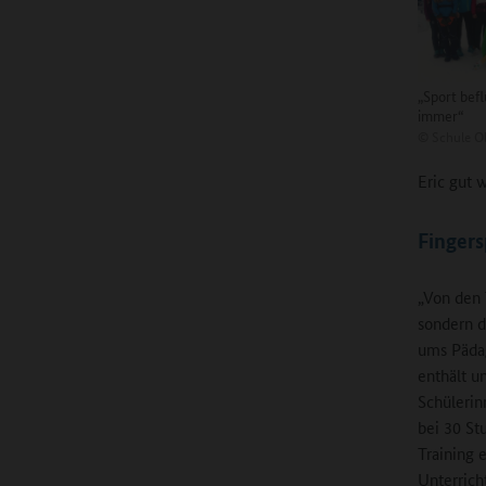
„Sport bef
immer“
©
Schule O
Eric gut w
Fingers
„Von den T
sondern d
ums Pädag
enthält u
Schülerin
bei 30 St
Training 
Unterrich