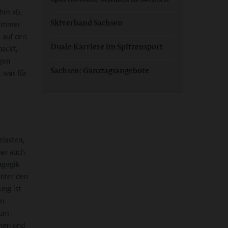
ihm als
Skiverband Sachsen
 immer
s auf den
Duale Karriere im Spitzensport
packt,
gen
Sachsen: Ganztagsangebote
 was für
elasten,
ier auch
agogik
unter den
ung ist
en
zum
men und