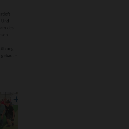
tieft
. Und
eam des
hsen
stützung
b gebaut –