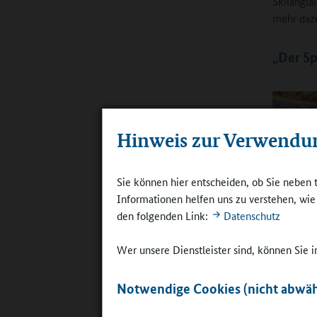
Skilangla
mehr daz
„Der Sp
Hinweis zur Verwendu
Sie können hier entscheiden, ob Sie neben 
Ebenfalls e
Informationen helfen uns zu verstehen, wi
Ganztagsan
den folgenden Link:
Datenschutz
©
Schule O
auf rund 
Wer unsere Dienstleister sind, können Sie
– begrenz
Notwendige Cookies (nicht abwäh
Sein Kind
Überbehütu