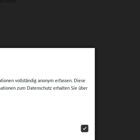
nd vieles
im
n oder in
Herrmann
lätze im
gebucht.
ationen vollständig anonym erfassen. Diese
nz
ationen zum Datenschutz erhalten Sie über
 den
tskerns
tschlands
 hält: „Es