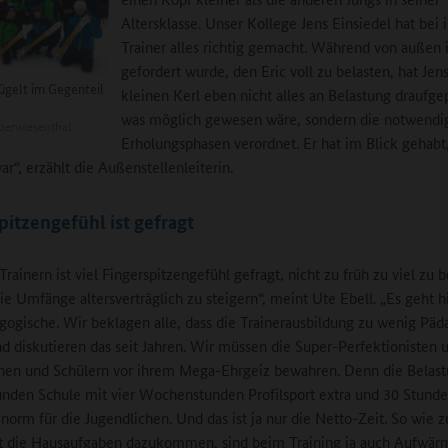
Altersklasse. Unser Kollege Jens Einsiedel hat bei 
Trainer alles richtig gemacht. Während von außen
gefordert wurde, den Eric voll zu belasten, hat Jen
lügelt im Gegenteil
kleinen Kerl eben nicht alles an Belastung draufge
was möglich gewesen wäre, sondern die notwendi
berwiesenthal
Erholungsphasen verordnet. Er hat im Blick gehabt,
ar“, erzählt die Außenstellenleiterin.
pitzengefühl ist gefragt
rainern ist viel Fingerspitzengefühl gefragt, nicht zu früh zu viel zu b
ie Umfänge altersverträglich zu steigern“, meint Ute Ebell. „Es geht h
ogische. Wir beklagen alle, dass die Trainerausbildung zu wenig Päd
nd diskutieren das seit Jahren. Wir müssen die Super-Perfektionisten 
nen und Schülern vor ihrem Mega-Ehrgeiz bewahren. Denn die Belast
unden Schule mit vier Wochenstunden Profilsport extra und 30 Stund
enorm für die Jugendlichen. Und das ist ja nur die Netto-Zeit. So wie 
t die Hausaufgaben dazukommen, sind beim Training ja auch Aufwär