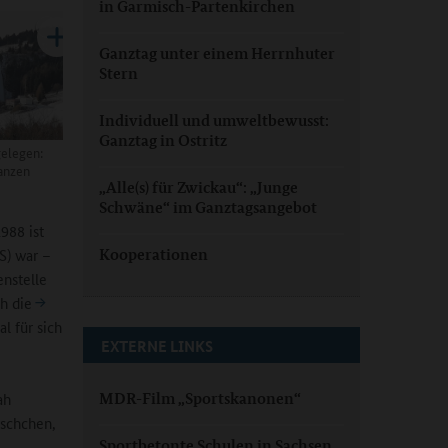
in Garmisch-Partenkirchen
Ganztag unter einem Herrnhuter
Stern
Individuell und umweltbewusst:
Ganztag in Ostritz
gelegen:
anzen
„Alle(s) für Zwickau“: „Junge
Schwäne“ im Ganztagsangebot
988 ist
S) war –
Kooperationen
enstelle
h die
l für sich
EXTERNE LINKS
ah
MDR-Film „Sportskanonen“
rschchen,
Sportbetonte Schulen in Sachsen