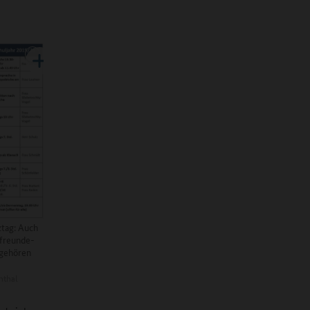
ztag: Auch
rfreunde-
gehören
nthal