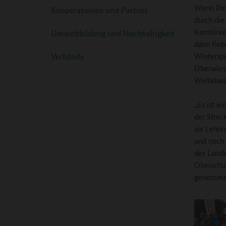
Wenn Deni
Kooperationen und Partner
durch die 
Kombinier
Umweltbildung und Nachhaltigkeit
dann fieb
Winterspo
Verbände
Oberwiese
Weltklass
„Es ist e
der Strec
sie Lehre
und noch 
des Landk
Oberschul
genommen