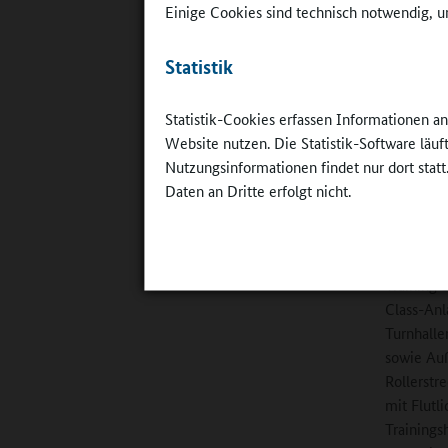
Einige Cookies sind technisch notwendig, um
fördert d
selbstorg
Statistik
kontrapro
ihren Kin
oder eine
Statistik-Cookies erfassen Informationen a
hat“. Der
Website nutzen. Die Statistik-Software läu
erfolgreic
Nutzungsinformationen findet nur dort statt
Daten an Dritte erfolgt nicht.
Nach eini
Jahren“, 
und Sport
Training e
Class-Anla
Turnhalle
sowie Au
Rollerstr
mit Flutl
Trainings