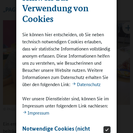
Verwendung von
„PAGS an, leg los, gib Gas, hab Spaß!“
Cookies
Sie können hier entscheiden, ob Sie neben
technisch notwendigen Cookies erlauben,
dass wir statistische Informationen vollständig
anonym erfassen. Diese Informationen helfen
uns zu verstehen, wie Besucherinnen und
Besucher unsere Website nutzen. Weitere
Informationen zum Datenschutz erhalten Sie
über den folgenden Link:
Datenschutz
Wer unsere Dienstleister sind, können Sie im
Impressum unter folgendem Link nachlesen:
©
PAGS
Impressum
Ein entscheidender Faktor, der zum Gelingen des Lernens
Notwendige Cookies (nicht
beiträgt, ist für den Schulleiter die Zeit – und damit die