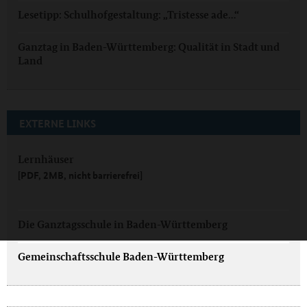
Lesetipp: Schulhofgestaltung: „Tristesse ade…“
Ganztag in Baden-Württemberg: Qualität in Stadt und
Land
EXTERNE LINKS
Lernhäuser
[PDF, 2MB, nicht barrierefrei]
Die Ganztagsschule in Baden-Württemberg
Gemeinschaftsschule Baden-Württemberg