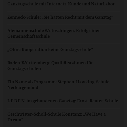
Ganztagsschule mit Internetz-Kunde und NaturLabor
Zenneck-Schule: „Sie hatten Recht mit dem Ganztag“
Alemannenschule Wutöschingen: Erfolg einer
Gemeinschaftsschule
„Ohne Kooperation keine Ganztagsschule“
Baden-Württemberg: Qualitätsrahmen für
Ganztagsschulen
Ein Name als Programm: Stephen-Hawking-Schule
Neckargemünd
L.E.B.E.N. im gebundenen Ganztag: Ernst-Reuter-Schule
Geschwister-Scholl-Schule Konstanz: „We Have a
Dream“