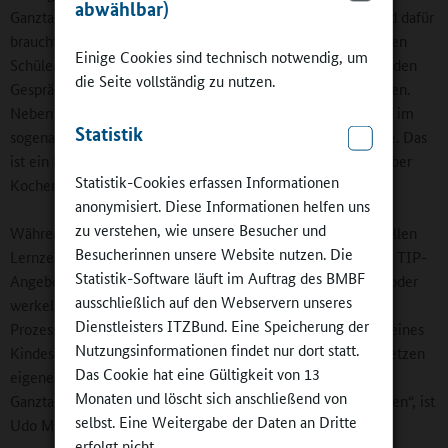
abwählbar)
Ganztagsschule. „Die Beziehungsebene ist das A und O, und dafür
braucht man Zeit. Wir Erwachsene sitzen gemeinsam mit den
Einige Cookies sind technisch notwendig, um
Schülerinnen und Schülern in der Mensa beim Essen. Da finden
die Seite vollständig zu nutzen.
Gespräche statt, die so im Unterricht nicht stattfinden können.
Neben dem Unterricht haben wir eine Fülle von Angeboten im
Statistik
sogenannten TIP-Block – Themen, Interessen und Projekte. Das
ist ein bunter Blumenstrauß vom Reiten und Schwimmen über
Statistik-Cookies erfassen Informationen
Kochen und Basteln bis zum Hip-Hop.“
anonymisiert. Diese Informationen helfen uns
zu verstehen, wie unsere Besucher und
Während die eine Hälfte der Klasse gerade in der Individuellen
Besucherinnen unsere Website nutzen. Die
Lernzeit im Lernatelier sitze, besuche die andere Hälfte ein TIP-
Statistik-Software läuft im Auftrag des BMBF
Angebot, klettere an der Kletterwand, fahre Mountainbike oder
ausschließlich auf den Webservern unseres
werkele im Schulgarten. „Hier finden gruppendynamische
Dienstleisters ITZBund. Eine Speicherung der
Prozesse statt, die unglaublich wichtig für die Entwicklung eines
Nutzungsinformationen findet nur dort statt.
Kindes sind. Die Schüler übernehmen Verantwortung und setzen
Das Cookie hat eine Gültigkeit von 13
eigene Ideen um. Sie lernen hier fürs Leben. Ohne die
Monaten und löscht sich anschließend von
Ganztagsschule könnten wir unseren Schulgeist nicht erhalten“, ist
selbst. Eine Weitergabe der Daten an Dritte
Udo Müller überzeugt.
erfolgt nicht.