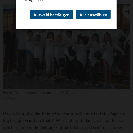
Auswahl bestätigen
Alle auswählen
Fecht-AG in Kooperation mit dem FC Külsheim
©
PAGS
Das Schulmotto der Pater-Alois-Grimm-Schule lautet: „Pags an,
leg los, gib Gas, hab Spaß!“ Wer viel lernt, darf auch mal Pause
machen, und in der Mittagszeit hilft dabei „sPAGat“, das „super-