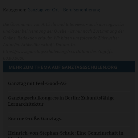
Kategorien:
Ganztag vor Ort
-
Berufsorientierung
Die Übernahme von Artikeln und Interviews - auch auszugsweise
und/oder bei Nennung der Quelle - ist nur nach Zustimmung der
Online-Redaktion erlaubt. Wir bitten um folgende Zitierweise:
Autor/in: Artikelüberschrift. Datum. In:
https://www.ganztagsschulen.org/xxx. Datum des Zugriffs:
00.00.0000
MEHR ZUM THEMA AUF GANZTAGSSCHULEN.ORG
Ganztag mit Feel-Good-AG
Ganztagsschulkongress in Berlin: Zukunftsfähige
Lernarchitektur
Eiserne Grüße. Ganztags.
Heinrich-von-Stephan-Schule: Eine Gemeinschaft in