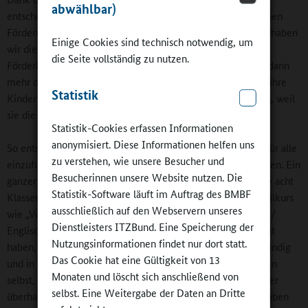
abwählbar)
entscheidende und erfolgreiche Veränderung in der fachlichen
Förderung der Schülerinnen und Schüler einführen. „Früher haben
Einige Cookies sind technisch notwendig, um
wir die leistungsschwächeren Schülerinnen und Schüler in
die Seite vollständig zu nutzen.
Förderkurse gesteckt“, berichtet Tilo Vetter. „Da waren wir dann
mehr damit beschäftigt, den Eltern Briefe zu schreiben, als ihre
Statistik
Kinder zu fördern. Die sind nämlich oft gar nicht erschienen, weil
sie die Förderung als eine Art Bestrafung empfanden.“
Statistik-Cookies erfassen Informationen
anonymisiert. Diese Informationen helfen uns
So entschied sich das Kollegium, stattdessen „Profilkurse“ für alle
zu verstehen, wie unsere Besucher und
einzuführen. Das hat sich als „Riesenerfolgskonzept“ erwiesen. Ein
Besucherinnen unsere Website nutzen. Die
ganzer Flur öffnet einmal wöchentlich für eine Stunde seine acht
Statistik-Software läuft im Auftrag des BMBF
Klassenräume. Die Jugendlichen, die für ein Jahr einen Profilkurs
ausschließlich auf den Webservern unseres
wie „Vorbereitung auf die gymnasiale Oberstufe“, „Deutsch /
Dienstleisters ITZBund. Eine Speicherung der
Englisch“ oder „Mathematik / Naturwissenschaften“ gewählt
Nutzungsinformationen findet nur dort statt.
haben, begeben sich in ihren jeweiligen Raum, um selbstständig
Das Cookie hat eine Gültigkeit von 13
und in Begleitung von Lehrkräften zu lernen. Sie entscheiden
Monaten und löscht sich anschließend von
selbst, ob sie dort Hausaufgaben – die laut Tilo Vetter „früher
selbst. Eine Weitergabe der Daten an Dritte
überhaupt nicht gemacht wurden“ – oder individuelle Aufgaben