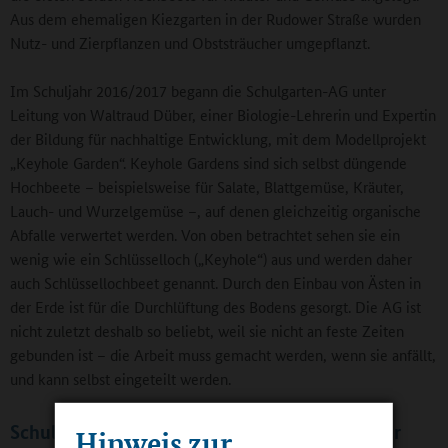
Aus dem ehemaligen Kiezgarten in der Rudower Straße wurden
Nutz- und Zierpflanzen und Obststräucher umgepflanzt.
Im Schuljahr 2016/2017 begann die Schulgarten-AG unter
Leitung von Waltraud Düber, einer Biologie-Lehrerin und Expertin
der Bildung für nachhaltige Entwicklung, mit dem Modellprojekt
„Keyhole Garden“. Keyhole Gardens sind sich selbst düngende
Hochbeete – beispielsweise für Salate, Blattgemüse, Kräuter,
Lauch- und Wurzelgemüse –, auf denen gleichzeitig organische
Abfalle verwertet werden. Von oben betrachtet sehen sie ein
wenig wie ein Schlüsselloch („Keyhole“) aus und werden daher
auch Schlüssellochbeet genannt. Durch den Einbau von Ästen in
der Erde ist für die Durchlüftung des Bodens gesorgt. Die AG ist
nicht zuletzt deshalb so beliebt, weil sie nicht an feste Zeiten
gebunden ist – die Arbeit muss gemacht werden, wenn sie anfällt,
und kann selbst eingeteilt werden.
Schul- und Unterrichtsentwicklung mit starker
Hinweis zur