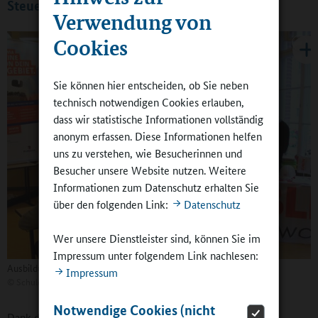
Steuergruppe
Verwendung von
Cookies
Sie können hier entscheiden, ob Sie neben
technisch notwendigen Cookies erlauben,
dass wir statistische Informationen vollständig
anonym erfassen. Diese Informationen helfen
uns zu verstehen, wie Besucherinnen und
Besucher unsere Website nutzen. Weitere
Informationen zum Datenschutz erhalten Sie
über den folgenden Link:
Datenschutz
Wer unsere Dienstleister sind, können Sie im
Impressum unter folgendem Link nachlesen:
Ausbildungstag an der Schule
Impressum
©
Schule an der Dahme
Notwendige Cookies (nicht
Dank des Ganztags konnte die Schule insbesondere eine