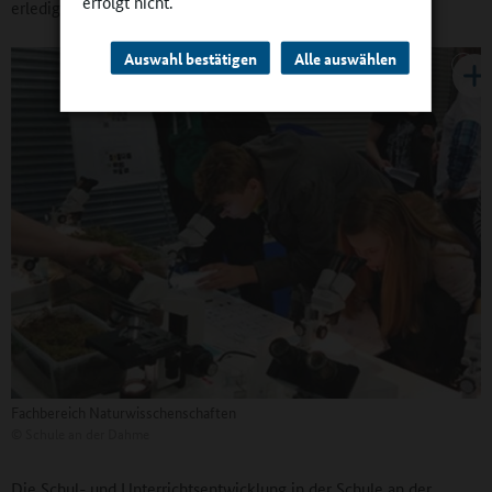
erfolgt nicht.
erledigen.
Auswahl bestätigen
Alle auswählen
Fachbereich Naturwisschenschaften
©
Schule an der Dahme
Die Schul- und Unterrichtsentwicklung in der Schule an der