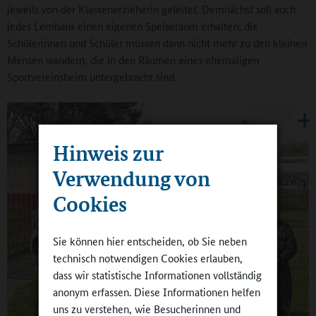
jeweils von der Klassenerzieherin geleitet. Demnächst soll auch
jedes Lernhaus einen eigenen Speiseraum erhalten; die
Schülerinnen und Schüler müssen dann nicht mehr zu den kleinen
Mensen wandern, die in den Räumen eines ehemaligen
Sportvereinsheim untergebracht sind.
Hinweis zur
Verwendung von
Cookies
Sie können hier entscheiden, ob Sie neben
technisch notwendigen Cookies erlauben,
dass wir statistische Informationen vollständig
anonym erfassen. Diese Informationen helfen
uns zu verstehen, wie Besucherinnen und