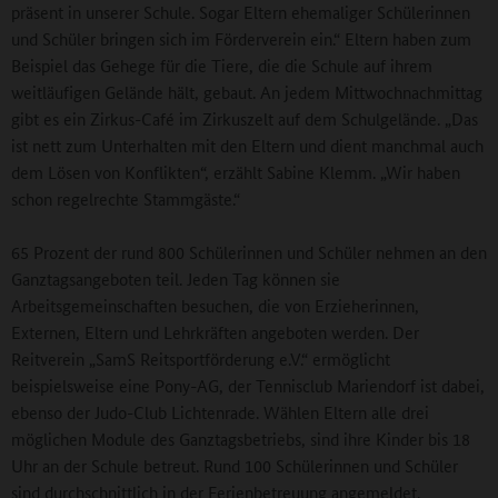
präsent in unserer Schule. Sogar Eltern ehemaliger Schülerinnen
und Schüler bringen sich im Förderverein ein.“ Eltern haben zum
Beispiel das Gehege für die Tiere, die die Schule auf ihrem
weitläufigen Gelände hält, gebaut. An jedem Mittwochnachmittag
gibt es ein Zirkus-Café im Zirkuszelt auf dem Schulgelände. „Das
ist nett zum Unterhalten mit den Eltern und dient manchmal auch
dem Lösen von Konflikten“, erzählt Sabine Klemm. „Wir haben
schon regelrechte Stammgäste.“
65 Prozent der rund 800 Schülerinnen und Schüler nehmen an den
Ganztagsangeboten teil. Jeden Tag können sie
Arbeitsgemeinschaften besuchen, die von Erzieherinnen,
Externen, Eltern und Lehrkräften angeboten werden. Der
Reitverein „SamS Reitsportförderung e.V.“ ermöglicht
beispielsweise eine Pony-AG, der Tennisclub Mariendorf ist dabei,
ebenso der Judo-Club Lichtenrade. Wählen Eltern alle drei
möglichen Module des Ganztagsbetriebs, sind ihre Kinder bis 18
Uhr an der Schule betreut. Rund 100 Schülerinnen und Schüler
sind durchschnittlich in der Ferienbetreuung angemeldet.