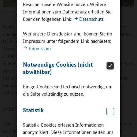
Besucher unsere Website nutzen. Weitere
©
Schule am Sandsteinweg
Informationen zum Datenschutz erhalten Sie
über den folgenden Link:
Datenschutz
Heike Hertha führte Teamstunden ein, die für alle Lehrerinnen
Wer unsere Dienstleister sind, können Sie im
und Lehrer eine zusätzliche freiwillige Stunde Arbeit bedeuteten.
Impressum unter folgendem Link nachlesen:
Nach und nach machte die Runde, dass die gemeinsamen
Impressum
Absprachen und Vorbereitungen von Lehrkräften und
Erzieherinnen eine Entlastung darstellen und vor allen den
Schülerinnen und Schülern zugutekommen. Die Schulleiterin freut
Notwendige Cookies (nicht
sich, dass sich „wie in einem Schneeballsystem“ immer mehr
abwählbar)
Lehrerinnen und Lehrer den Teamstunden angeschlossen haben.
Monatlich finden außerdem gemeinsame Infotreffen für die
Einige Cookies sind technisch notwendig, um
Lehrerinnen und die Erzieherinnen statt.
die Seite vollständig zu nutzen.
Früchte der Anstrengung
Statistik
„Wer an unserer Schule nur Dienst nach Vorschrift macht, der hat
Statistik-Cookies erfassen Informationen
es schwer“, gibt Heike Hertha zu. „Wer hier hinkommt, muss
anonymisiert. Diese Informationen helfen uns