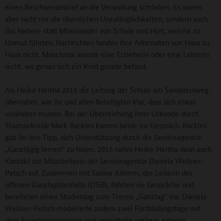
einen Beschwerdebrief an die Verwaltung schrieben. Es waren
aber nicht nur die räumlichen Unzulänglichkeiten, sondern auch
das Neben- statt Miteinander von Schule und Hort, welche zu
Unmut führten. Nachrichten fanden ihre Adressaten von Haus zu
Haus nicht. Manchmal wusste eine Erzieherin oder eine Lehrerin
nicht, wo genau sich ein Kind gerade befand.
Als Heike Hertha 2015 die Leitung der Schule am Sandsteinweg
übernahm, war ihr und allen Beteiligten klar, dass sich etwas
verändern musste. Bei der Überreichung ihrer Urkunde durch
Staatssekretär Mark Rackles kamen beide ins Gespräch. Rackles
gab ihr den Tipp, sich Unterstützung durch die Serviceagentur
„Ganztägig lernen“ zu holen. 2015 nahm Heike Hertha dann auch
Kontakt zur Mitarbeiterin der Serviceagentur Daniela Wellner-
Petsch auf. Zusammen mit Sabine Klemm, der Leiterin des
offenen Ganztagsbetriebs (OGB), führten sie Gespräche und
bereiteten einen Studientag zum Thema „Ganztag“ vor. Daniela
Wellner-Petsch moderierte zudem zwei Fortbildungstage mit
dem Erzieherinnenteam und vermittelte weitere externe