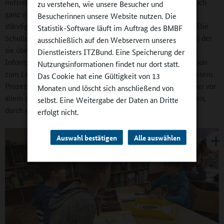
mitziehen. Wenn man sich einbringt, bekommt man aber auch
zu verstehen, wie unsere Besucher und
ganz viel zurück.“ Wichtig war und ist auf diesem Weg die
Besucherinnen unsere Website nutzen. Die
ständige Transparenz für alle Beteiligten, was vor sich geht. Die
Statistik-Software läuft im Auftrag des BMBF
Schulleiterin schreibt jetzt wöchentlich eine Rund-E-Mail, in der
ausschließlich auf den Webservern unseres
sie über Aktuelles informiert. Auch die Homepage dient zur
Dienstleisters ITZBund. Eine Speicherung der
Informationsweitergabe. OGB-Leiterin Sabine Klemm, die nun
Nutzungsinformationen findet nur dort statt.
zum Leitungsteam der Schule gehört, erzählt, dass „es in diesem
Das Cookie hat eine Gültigkeit von 13
Prozess immens vieler Gespräche“ bedurfte. Wichtig war aber vor
Monaten und löscht sich anschließend von
allem das „Vorleben dessen, was wir zusammen ausprobierten,
selbst. Eine Weitergabe der Daten an Dritte
durch einzelne Teams von Erzieherinnen und Lehrerinnen“.
erfolgt nicht.
Auswahl bestätigen
Alle auswählen