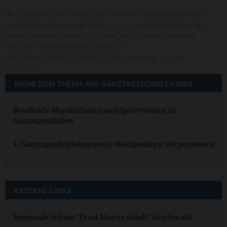
Die Übernahme von Artikeln und Interviews - auch auszugsweise
und/oder bei Nennung der Quelle - ist nur nach Zustimmung der
Online-Redaktion erlaubt. Wir bitten um folgende Zitierweise:
Autor/in: Artikelüberschrift. Datum. In:
https://www.ganztagsschulen.org/xxx. Datum des Zugriffs:
00.00.0000
MEHR ZUM THEMA AUF GANZTAGSSCHULEN.ORG
Brodkorb: Musikschulen und Sportvereine in
Ganztagsschulen
1. Ganztagsschulkongress in Mecklenburg-Vorpommern
EXTERNE LINKS
Regionale Schule "Ernst Moritz Arndt" Greifswald