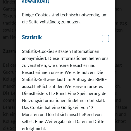
abwählbar)
Kindern verinnerlicht haben“, wie Gudrun Wolfgram, die
Ganztagskoordinatorin, meint. Abgesehen von dieser zeitlichen
Einige Cookies sind technisch notwendig, um
Taktung haben es Schulleitung und Kollegium bei der
die Seite vollständig zu nutzen.
traditionellen Trennung von Fachunterrichtsstunden am Vormittag
sowie den Arbeitsgemeinschaften und den Hausaufgabenzeiten
Statistik
am Nachmittag nach dem Mittagessen belassen.
Zusammenarbeit mit Sportvereinen läuft wie geschmiert
Statistik-Cookies erfassen Informationen
anonymisiert. Diese Informationen helfen uns
Bei der Einführung der gebundenen Ganztagsschule gab es laut
zu verstehen, wie unsere Besucher und
Gudrun Wolfgram und Angela Leddin keinen Widerstand im
Besucherinnen unsere Website nutzen. Die
Kollegium. „Manche mögen es, am Nachmittag zu arbeiten,
Statistik-Software läuft im Auftrag des BMBF
manche mögen es nicht“, bilanziert die Schulleiterin lakonisch.
ausschließlich auf den Webservern unseres
Die Lehrkräfte sind in den Hausaufgabenzeiten dienstags bis
Dienstleisters ITZBund. Eine Speicherung der
donnerstags im Einsatz. Außerdem bieten die Lehrerinnen und
Nutzungsinformationen findet nur dort statt.
Lehrer auch Arbeitsgemeinschaften an. „Vor jedem Schuljahr lasse
Das Cookie hat eine Gültigkeit von 13
ich einen Wunschzettel rumgehen, in denen die Kolleginnen und
Monaten und löscht sich anschließend von
Kollegen eintragen können, was sie anbieten möchten“, berichtet
selbst. Eine Weitergabe der Daten an Dritte
die Schulleiterin.
erfolgt nicht.