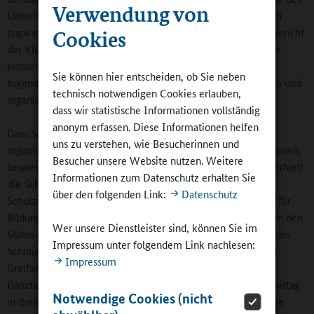
Verwendung von
Unterrichts am Ende eines Schulhalbjahres ihren Mitschülern
zugänglich machen. Zu diesem Zweck wurde der Physikunterricht
Cookies
der Klasse 6 um eine Klassenleiterstunde ergänzt. In dem so
entstehenden Zeitblock von 90 Minuten gestalteten die
Sie können hier entscheiden, ob Sie neben
Jugendlichen den Physikfachraum zu einer Lernwerkstatt um und
technisch notwendigen Cookies erlauben,
organisierten jede Woche das Lernen in Eigenregie neu.
dass wir statistische Informationen vollständig
anonym erfassen. Diese Informationen helfen
Dass Schulleitung und Kollegium der „Ernst Moritz Arndt“
uns zu verstehen, wie Besucherinnen und
organisatorische Veränderungen und Innovationen nicht scheuen,
Besucher unsere Website nutzen. Weitere
bewiesen sie schon früh: Bereits zum Schuljahr 2002/2003 erhielt
Informationen zum Datenschutz erhalten Sie
die Schule, die über die Jahre durch zahlreiche
über den folgenden Link:
Datenschutz
Schulzusammenlegungen geformt wurde, vom Ministerium für
Bildung, Wissenschaft und Kultur Mecklenburg-Vorpommern den
Wer unsere Dienstleister sind, können Sie im
Status einer Offenen Ganztagsschule verliehen. Mit Beginn des
Impressum unter folgendem Link nachlesen:
Schuljahres 2011/2012 genehmigte das Staatliche Schulamt
Impressum
Greifswald dann die Umwandlung in eine gebundene
Ganztagsschule. Die Schule hat den Unterricht nun am Vormittag
Notwendige Cookies (nicht
in dreimal zwei Stunden organisiert – „ein Rhythmus, den die