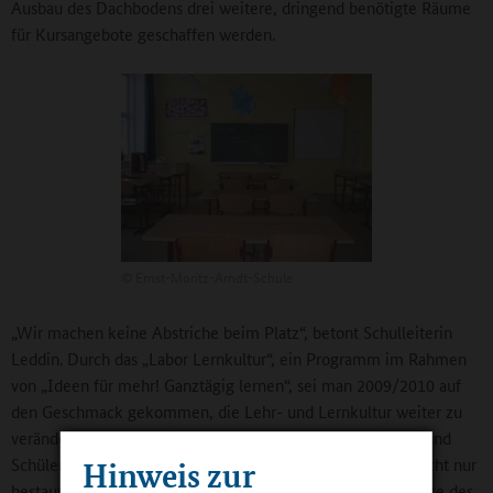
Ausbau des Dachbodens drei weitere, dringend benötigte Räume
für Kursangebote geschaffen werden.
©
Ernst-Moritz-Arndt-Schule
„Wir machen keine Abstriche beim Platz“, betont Schulleiterin
Leddin. Durch das „Labor Lernkultur“, ein Programm im Rahmen
von „Ideen für mehr! Ganztägig lernen“, sei man 2009/2010 auf
den Geschmack gekommen, die Lehr- und Lernkultur weiter zu
verändern. An der Regionalen Schule sollten Schülerinnen und
Schüler im „Labor Lernkultur“ physikalische Phänomene nicht nur
Hinweis zur
bestaunen, erforschen und verstehen, sondern die Ergebnisse des