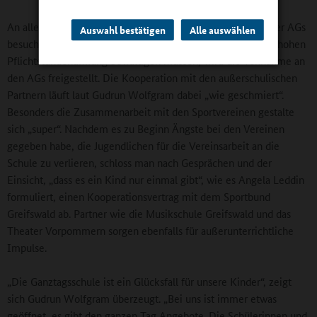
An allen Wochentagen müssen die Schülerinnen und Schüler AGs
Auswahl bestätigen
Alle auswählen
besuchen. Den Jugendlichen aus oberen Klassen, die einen hohen
Pflichtstundenumfang bewältigen müssen, wird die Teilnahme an
den AGs freigestellt. Die Kooperation mit den außerschulischen
Partnern läuft laut Gudrun Wolfgram dabei „wie geschmiert“.
Besonders die Zusammenarbeit mit den Sportvereinen gestalte
sich „super“. Nachdem es zu Beginn Ängste bei den Vereinen
gegeben habe, die Jugendlichen für die Vereinsarbeit an die
Schule zu verlieren, schloss man nach Gesprächen und der
Einsicht, „dass es ein Kind nur einmal gibt“, wie es Angela Leddin
formuliert, einen Kooperationsvertrag mit dem Sportbund
Greifswald ab. Partner wie die Musikschule Greifswald und das
Theater Vorpommern sorgen ebenfalls für außerunterrichtliche
Impulse.
„Die Ganztagsschule ist ein Glücksfall für unsere Kinder“, zeigt
sich Gudrun Wolfgram überzeugt. „Bei uns ist immer etwas
geöffnet, es gibt den ganzen Tag Angebote. Die Schülerinnen und