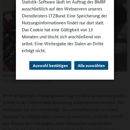
Statistik-Software läuft im Auftrag des BMBF
ausschließlich auf den Webservern unseres
Dienstleisters ITZBund. Eine Speicherung der
Nutzungsinformationen findet nur dort statt.
Das Cookie hat eine Gültigkeit von 13
Monaten und löscht sich anschließend von
selbst. Eine Weitergabe der Daten an Dritte
erfolgt nicht.
Auswahl bestätigen
Alle auswählen
Rollerspaß mit Schulleiter Gerhard Kraft
©
Schloss-Schule Gräfenhausen
Beim diesjährigen Pädagogischen Tag im März ist auch ein großer
Schritt in der Unterrichtsentwicklung unternommen worden. Das
Kollegium hat sich verständigt, das Lernzeitkonzept zu einem
Konzept für selbständiges Lernen zu erweitern – und das betrifft
alle Phasen des Schultages. „Nun Absprachen und letztlich