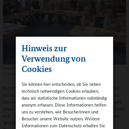
Hinweis zur
Verwendung von
Cookies
Lehrerfortbildung in der Mensa
©
Schloss-Schule Gräfenhausen
Sie können hier entscheiden, ob Sie neben
Parallel dazu ist die Kooperation von Lehrerinnen, Lehrern und
technisch notwendigen Cookies erlauben,
sozialpädagogischen Fachkräften ein längerer Prozess gewesen.
dass wir statistische Informationen vollständig
Christine Noack, Angestellte der Stadt Weiterstadt, die seit acht
anonym erfassen. Diese Informationen helfen
Jahren als Sozialpädagogin an der Schloss-Schule arbeitet, erinnert
uns zu verstehen, wie Besucherinnen und
sich: „Manchmal war ich in einem Wechselbad der Gefühle von
Besucher unsere Website nutzen. Weitere
'geduldet' bis 'herzlich willkommen'. Heute ist die enge
Informationen zum Datenschutz erhalten Sie