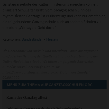
Ganztagsangebote des Kultusministeriums erreichen können,
bilanziert Schulleiter Kraft. Vom pädagogischen Sinn des
rhythmisierten Ganztags ist er überzeugt und kann nur empfehlen,
die teilgebundene Ganztagsschule auch an anderen Schulen zu
erproben: „Wir sagen: Geht doch!“
Kategorien:
Bundesländer
-
Hessen
Die Übernahme von Artikeln und Interviews - auch auszugsweise
und/oder bei Nennung der Quelle - ist nur nach Zustimmung der
Online-Redaktion erlaubt. Wir bitten um folgende Zitierweise:
Autor/in: Artikelüberschrift. Datum. In:
https://www.ganztagsschulen.org/xxx. Datum des Zugriffs:
00.00.0000
MEHR ZUM THEMA AUF GANZTAGSSCHULEN.ORG
Kann der Ganztag alles?
Inklusive Ganztagsschule als Zukunftsschule