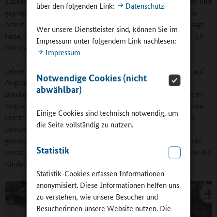
Zusammenarbeit nicht mehr wegzudenken. Sie ist gewachsen und
über den folgenden Link:
Datenschutz
geprägt von gegenseitiger Wertschätzung. Und mir macht die
Arbeit Spaß.“ Eine ihrer städtischen Kolleginnen, die mal gesagt
Wer unsere Dienstleister sind, können Sie im
hatte, niemals gehe sie an die Schule, „sagt heute: Nie gehe ich
Impressum unter folgendem Link nachlesen:
hier mehr weg!“
Impressum
Lehrerin Renate Brand schätzt das ähnlich ein: „Wir arbeiten auf
Notwendige Cookies (nicht
Augenhöhe. Nur so geht es.“ Ein größerer „pädagogischer
abwählbar)
Brocken“ ist noch die Lernzeit. „Auf dem Pädagogischen Tag im
vergangenen Schuljahr hat sich gezeigt, dass jeder beim Thema
Einige Cookies sind technisch notwendig, um
Lernzeit von etwas Anderem geredet hat. Jetzt haben wir ein
die Seite vollständig zu nutzen.
Lernzeitkonzept entwickelt, für das Lehrerinnen und Lehrer
genauso wie Erzieherinnen wichtig sind. Wir möchten, dass die
Statistik
Lernzeit von den Kolleginnen und Kollegen begleitet wird, die die
Kinder kennen“, erzählt die Lehrerin.
Statistik-Cookies erfassen Informationen
anonymisiert. Diese Informationen helfen uns
zu verstehen, wie unsere Besucher und
Besucherinnen unsere Website nutzen. Die