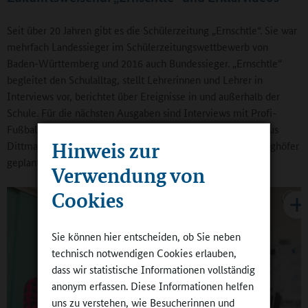
Seit über 20 Jahren gibt es die Schülerzeitung „Ernschtle“. Sie war
mehrfach Landessieger im Schülerzeitungswettbewerb von
Baden-Württemberg und 2016 auch Bundessieger. „Ernschtle“
begleitet den Schulalltag, stellt Lehrerinnen und Lehrer in
Interviews vor, berichtet über Ereignisse in und außerhalb der
Schule. Für die nächsten Ausgaben sind Interviews mit Profi-
Fußballer Boubacar Barry vom KSC, Skatboard-Legende Titus
Hinweis zur
Dittmann, Sänger Clueso und Schauspieler Matthias Schweighöfer
geplant.
Verwendung von
Cookies
Sie können hier entscheiden, ob Sie neben
technisch notwendigen Cookies erlauben,
dass wir statistische Informationen vollständig
anonym erfassen. Diese Informationen helfen
uns zu verstehen, wie Besucherinnen und