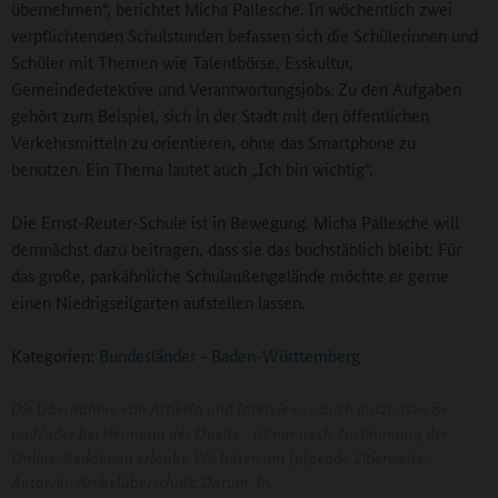
übernehmen“, berichtet Micha Pallesche. In wöchentlich zwei
verpflichtenden Schulstunden befassen sich die Schülerinnen und
Schüler mit Themen wie Talentbörse, Esskultur,
Gemeindedetektive und Verantwortungsjobs. Zu den Aufgaben
gehört zum Beispiel, sich in der Stadt mit den öffentlichen
Verkehrsmitteln zu orientieren, ohne das Smartphone zu
benutzen. Ein Thema lautet auch „Ich bin wichtig“.
Die Ernst-Reuter-Schule ist in Bewegung. Micha Pallesche will
demnächst dazu beitragen, dass sie das buchstäblich bleibt: Für
das große, parkähnliche Schulaußengelände möchte er gerne
einen Niedrigseilgarten aufstellen lassen.
Kategorien:
Bundesländer
-
Baden-Württemberg
Die Übernahme von Artikeln und Interviews - auch auszugsweise
und/oder bei Nennung der Quelle - ist nur nach Zustimmung der
Online-Redaktion erlaubt. Wir bitten um folgende Zitierweise:
Autor/in: Artikelüberschrift. Datum. In: