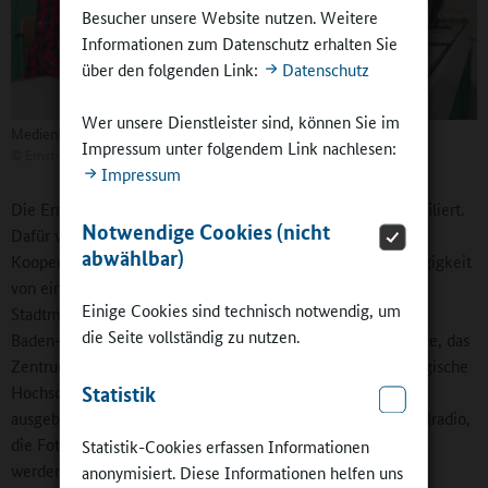
Besucher unsere Website nutzen. Weitere
Informationen zum Datenschutz erhalten Sie
über den folgenden Link:
Datenschutz
Wer unsere Dienstleister sind, können Sie im
Medienbildung ist ein Schwerpunkt im Schulkonzept
Impressum unter folgendem Link nachlesen:
©
Ernst-Reuter-Schule
Impressum
Die Ernst-Reuter-Schule hat sich in der Medienbildung profiliert.
Notwendige Cookies (nicht
Dafür werden örtliche Unterstützungssysteme und
abwählbar)
Kooperationspartner eingebunden, um die zu große Abhängigkeit
von einzelnen Lehrkräften zu mindern. Partner sind das
Einige Cookies sind technisch notwendig, um
Stadtmedienzentrum Karlsruhe, das Landesmedienzentrum
die Seite vollständig zu nutzen.
Baden-Württemberg, das Karlsruher Institut der Technologie, das
Zentrum für Kunst und Medientechnologie und die Pädagogische
Hochschule. Neu sind die vom Landesmedienzentrum
Statistik
ausgebildeten Schülermedienmentoren. Sie leiten das Schulradio,
die Foto-AG und Ernschtle TV, können aber auch „gebucht“
Statistik-Cookies erfassen Informationen
werden, wenn in irgendeinem Bereich Probleme auftreten.
anonymisiert. Diese Informationen helfen uns