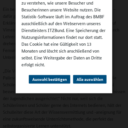
zu verstehen, wie unsere Besucher und
Ein besonderes und besonders erfolgreiches Medienprojekt –
Besucherinnen unsere Website nutzen. Die
dafür gab es den erwähnten E-Learning-Preis – sind die
Statistik-Software läuft im Auftrag des BMBF
Erklärvideos. Für sie hat die Schülerfirma „Noch Fragen?!“ auf
ausschließlich auf den Webservern unseres
Vimeo sogar einen eigenen Kanal geschaltet. Unterstützt durch
Dienstleisters ITZBund. Eine Speicherung der
Lehrer und Schulleitungsmitglied Dominik König-Kurowski
Nutzungsinformationen findet nur dort statt.
drehen Schülerinnen und Schüler in einem zum kleinen
Das Cookie hat eine Gültigkeit von 13
Fernsehstudio arrangierten Raum Videos zu wichtigen
Monaten und löscht sich anschließend von
Unterrichtsthemen.
selbst. Eine Weitergabe der Daten an Dritte
erfolgt nicht.
„Die Videos haben gleich mehrere Vorteile“, erklärt Micha
Pallesche. „Durch das Selbsterklären für Andere verstehen die
Auswahl bestätigen
Alle auswählen
Schülerinnen und Schüler die Lerninhalte selbst noch einmal
besser. Außerdem werden sie an den Fragen und den Bedürfnissen
der Jugendlichen ausgerichtet.“ Nicht nur, weil sich die
Schülerinnen und Schüler gerne des Internets bedienen, hält der
Schulleiter diese Art der Wissensvermittlung und -aneignung für
eine zukunftsweisende Unterrichtsmethode, die perfekt das
selbstorganisierte Lernen unterstützt.