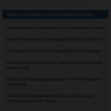
https://www.ganztagsschulen.org/xxx. Datum des Zugriffs:
00.00.0000
MEHR ZUM THEMA AUF GANZTAGSSCHULEN.ORG
Ganztag in Baden-Württemberg: vielseitig und vernetzt
Baden-Württemberg: "Ganztagsschule gilt als Prädikat"
Ganztagsbildung mit dem Jugendbegleiter-Programm
Weststadtschule Ravensburg: "Ganztag stellt Schulwelt
auf den Kopf"
Fördern im Ganztagsgymnasium: Freihof-Gymnasium
Göppingen
Lohn der Ganztagsschulentwicklung: Grund- und
Werkrealschule in der Taus