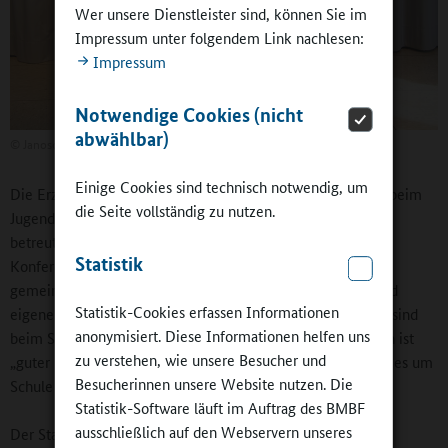
Wer unsere Dienstleister sind, können Sie im
Impressum unter folgendem Link nachlesen:
Impressum
Notwendige Cookies (nicht
abwählbar)
©
Janosch-Grundschule
Einige Cookies sind technisch notwendig, um
Die Erzieherinnen und Erzieher des offenen Ganztags sind beim
die Seite vollständig zu nutzen.
Jugendamt Troisdorf, der alle zwölf Grundschulen der Stadt
betreut, angestellt. Einmal im Jahr findet eine ganztägige
Statistik
Konferenz mit allen Beteiligten über ein Thema von
gemeinsamem Interesse statt. Was jetzt nur noch fehlt, sind
Statistik-Cookies erfassen Informationen
eigene Arbeitsplätze für die Kolleginnen und Kollegen. Sie sind
anonymisiert. Diese Informationen helfen uns
beim Schulträger, der Stadt, beantragt, und die Schulleiterin ist
zu verstehen, wie unsere Besucher und
„guter Hoffnung, denn die Stadt ist immer engagiert, wenn es um
Besucherinnen unsere Website nutzen. Die
Schule geht.“
Statistik-Software läuft im Auftrag des BMBF
ausschließlich auf den Webservern unseres
Der Stadt Troisdorf – die sich selbst den Beinamen
„Eine