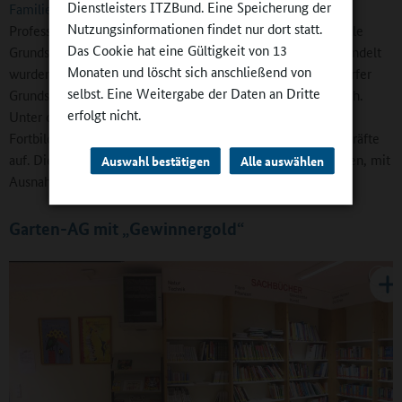
Dienstleisters ITZBund. Eine Speicherung der
Familienangelegenheit“
gibt – liegt das Miteinander der
Nutzungsinformationen findet nur dort statt.
Professionen am Herzen. Seit 2007, als mit einem Schlag alle
Das Cookie hat eine Gültigkeit von 13
Grundschulen der Stadt in offene Ganztagsschulen umgewandelt
Monaten und löscht sich anschließend von
wurden und die Trogata, die Ganztagsbetreuung für Troisdorfer
selbst. Eine Weitergabe der Daten an Dritte
Grundschulkinder, startete, investiert die Stadt kontinuierlich.
erfolgt nicht.
Unter der Überschrift „Wir sind Ganztag“ legte sie eine
Fortbildungsreihe für Lehrkräfte und außerschulische Fachkräfte
auf. Die Stadt sorgt auch für Ferienprogramme in allen Ferien, mit
Auswahl bestätigen
Alle auswählen
Ausnahme der Woche zwischen Weihnachten und Neujahr.
Garten-AG mit „Gewinnergold“