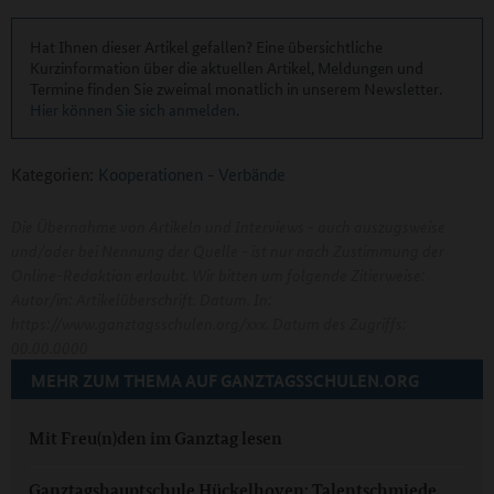
Hat Ihnen dieser Artikel gefallen? Eine übersichtliche
Kurzinformation über die aktuellen Artikel, Meldungen und
Termine finden Sie zweimal monatlich in unserem Newsletter.
Hier können Sie sich anmelden
.
Kategorien:
Kooperationen
-
Verbände
Die Übernahme von Artikeln und Interviews - auch auszugsweise
und/oder bei Nennung der Quelle - ist nur nach Zustimmung der
Online-Redaktion erlaubt. Wir bitten um folgende Zitierweise:
Autor/in: Artikelüberschrift. Datum. In:
https://www.ganztagsschulen.org/xxx. Datum des Zugriffs:
00.00.0000
MEHR ZUM THEMA AUF GANZTAGSSCHULEN.ORG
Mit Freu(n)den im Ganztag lesen
Ganztagshauptschule Hückelhoven: Talentschmiede