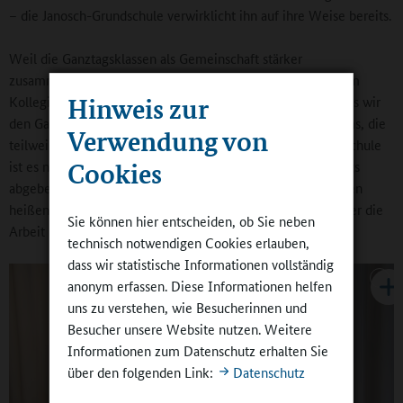
– die Janosch-Grundschule verwirklicht ihn auf ihre Weise bereits.
Weil die Ganztagsklassen als Gemeinschaft stärker
zusammenwachsen ließen und sie auch dem Miteinander im
Hinweis zur
Kollegium förderlich seien, ist Jessica Giebel „sehr froh, dass wir
den Ganztag haben“. Es gibt feste Lehrerin-Erzieherin-Teams, die
Verwendung von
teilweise auch im Unterricht eingesetzt sind. „An unserer Schule
Cookies
ist es nicht so, dass wir die Schülerinnen und Schüler mittags
abgeben und noch nicht mal wissen, wie die Leute da drüben
heißen. Ich merke, dass auch die Erzieherinnen und Erzieher die
Sie können hier entscheiden, ob Sie neben
Arbeit in einer festen Gruppe schätzen.“
technisch notwendigen Cookies erlauben,
dass wir statistische Informationen vollständig
anonym erfassen. Diese Informationen helfen
uns zu verstehen, wie Besucherinnen und
Besucher unsere Website nutzen. Weitere
Informationen zum Datenschutz erhalten Sie
über den folgenden Link:
Datenschutz