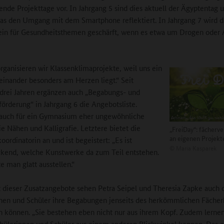
tende Projekttage vor. In Jahrgang 5 sind dies aktuell der Ägyptentag 
das den Umgang mit dem Smartphone reflektiert. In Jahrgang 7 wird d
ein für Gesundheitsthemen geschärft, wenn es etwa um Drogen oder
ganisieren wir Klassenklimaprojekte, weil uns ein
einander besonders am Herzen liegt.“ Seit
rei Jahren ergänzen auch „Begabungs- und
örderung“ in Jahrgang 6 die Angebotsliste.
 auch für ein Gymnasium eher ungewöhnliche
ie Nähen und Kalligrafie. Letztere bietet die
„FreiDay“: fächerv
an eigenen Projekt
ordinatorin an und ist begeistert: „Es ist
©
Maria Kasparek
kend, welche Kunstwerke da zum Teil entstehen.
e man glatt ausstellen.“
dieser Zusatzangebote sehen Petra Seipel und Theresia Zapke auch d
nen und Schüler ihre Begabungen jenseits des herkömmlichen Fäche
 können. „Sie bestehen eben nicht nur aus ihrem Kopf. Zudem lernen 
hülerinnen und Schüler aus einem anderen Blickwinkel kennen. Das er