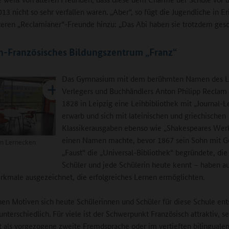
3 nicht so sehr verfallen waren. „Aber“, so fügt die Jugendliche in E
lteren „Reclamianer“-Freunde hinzu: „Das Abi haben sie trotzdem gesch
h-Französisches Bildungszentrum „Franz“
Das Gymnasium mit dem berühmten Namen des L
Verlegers und Buchhändlers Anton Philipp Reclam
1828 in Leipzig eine Leihbibliothek mit „Journal-L
erwarb und sich mit lateinischen und griechischen
Klassikerausgaben ebenso wie „Shakespeares Wer
einen Namen machte, bevor 1867 sein Sohn mit G
len Lernecken
„Faust“ die „Universal-Bibliothek“ begründete, die
Schüler und jede Schülerin heute kennt – haben a
rkmale ausgezeichnet, die erfolgreiches Lernen ermöglichten.
en Motiven sich heute Schülerinnen und Schüler für diese Schule ent
 unterschiedlich. Für viele ist der Schwerpunkt Französisch attraktiv, se
t als vorgezogene zweite Fremdsprache oder im vertieften bilinguale