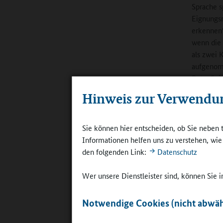
Sprache s
Eignungs
erkennen“,
wenn die 
als zwei 
aufgenomm
Petra Seip
Hinweis zur Verwendu
Bilingual
Begegnung
gehören s
Sie können hier entscheiden, ob Sie neben 
Ganztagsk
Informationen helfen uns zu verstehen, wi
der Schul
den folgenden Link:
Datenschutz
zu lerne
und damit 
Wer unsere Dienstleister sind, können Sie
Interkultu
sich in T
Notwendige Cookies (nicht abwäh