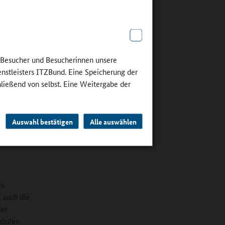
e dazu
fenen
r, die es
 das
elf-
e Besucher und Besucherinnen unsere
igenes
enstleisters ITZBund. Eine Speicherung der
hließend von selbst. Eine Weitergabe der
ar“ bis
ier
Auswahl bestätigen
Alle auswählen
s.
 auch die
ler
stufen