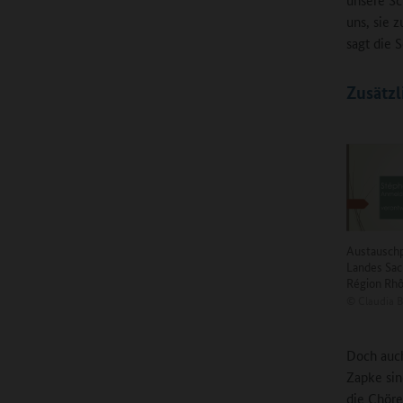
uns, sie z
sagt die S
Zusätzl
Austausch
Landes Sac
Région Rh
©
Claudia B
Doch auch
Zapke sin
die Chöre