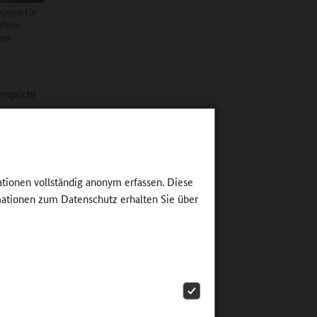
(n)en für
schen
den
i
rspricht
.
kreich,
ationen vollständig anonym erfassen. Diese
fehlte in
ationen zum Datenschutz erhalten Sie über
wirklich
ändern
egelt,
wert