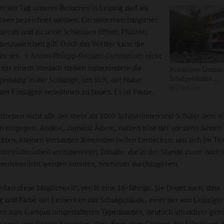
r am Tag unseres Besuches in Leipzig darf als
hsen bezeichnet werden. Ein wolkenverhangener
er ab und zu seine Schleusen öffnet. Pfützen,
auszuweichen gilt. Doch das Wetter kann die
äre am
Anton-Philipp-Reclam-Gymnasium
nicht
nter einem Vordach stehen insbesondere die
Attraktiver Umbau
Schulgebäudes ...
geduldig in der Schlange, um sich, der Natur
©
J. Ströller
 am Eiswagen verwöhnen zu lassen. Es ist Pause.
 streben nicht alle der mehr als 1000 Schülerinnen und Schüler dem s
 entgegen. Andere, zumeist Ältere, nutzen eine der vor zehn Jahren
teten, kleinen Vorbauten ähnelnden hellen Lernecken, um sich im Te
nterrichteinheit vorzubereiten, Inhalte, die in der Stunde zuvor noch 
verinnerlicht werden konnten, nochmals durchzugehen.
eßen diese Möglichkeit“, verrät eine 16-Jährige. Sie findet auch, dass
g und Farbe der Lernecken das Schulgebäude, einer der von Leipziger
en zum Campus umgestalteten Typenbauten, deutlich attraktiver gem
e weiß von älteren Freunden, dass diese dem Charme der Schule vor