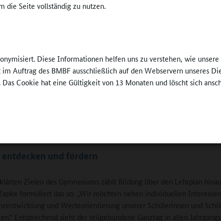
 die Seite vollständig zu nutzen.
Sprachen insgesamt beigemessen werden, weil „si
beitragen, sich in der heutigen Welt mit vielen of
Grenzen zurechtzufinden“. Schülerinnen und Schüle
wünschen, mache sich fit fürs Cambridge-Diplom,
europäisches Exzellenzlabel CertiLingua und das D
nonymisiert. Diese Informationen helfen uns zu verstehen, wie unser
22 vor dem Schloss
Diplom. Und auch Latein steht, obwohl nicht als e
ft im Auftrag des BMBF ausschließlich auf den Webservern unseres Di
cknagel
Unterrichtsfach angeboten, auf der Palette der
. Das Cookie hat eine Gültigkeit von 13 Monaten und löscht sich ansc
Möglichkeiten – als Ganztagsangebot ist es „buchb
um. Spanisch und Italienisch gibt es ab der Klassenstufe 8. Wer sich h
 weiß, dass sie oder er am Ende der Schullaufbahn über sowohl hohe
he als auch interkulturelle Kompetenzen verfügt.
 entdecken und fördern
klärten Zielen des Gymnasiums zählt Bildung über den Lehrplan hinau
Zapke formuliert das so: „Wir möchten neben individuellen Interessen
zentwicklung und Werteorientierung unserer Schülerinnen und Schü
zen.“ Entsprechend sieht der teilgebundene Ganztag in allen Jahrgangs