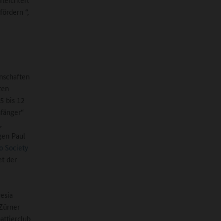
fördern “,
nschaften
ten
5 bis 12
nfänger“
,
gen Paul
o Society
et der
esia
 Zürner
attierclub