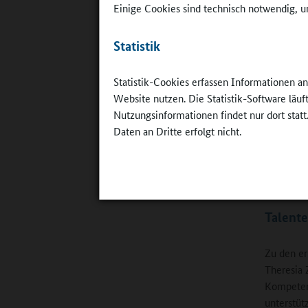
Einige Cookies sind technisch notwendig, um
Statistik
Statistik-Cookies erfassen Informationen a
Im Juni 20
Lunéville
Website nutzen. Die Statistik-Software läu
©
Mandy Re
Nutzungsinformationen findet nur dort statt
Daten an Dritte erfolgt nicht.
zum Latin
anmeldet,
sprachlic
Talente
Zu den er
Theresia 
Kompeten
unterstüt