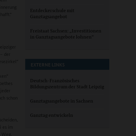
rinnerung
Entdeckerschule mit
afft.“
Ganztagsangebot
Freistaat Sachsen: „Investitionen
in Ganztagsangebote lohnen“
eipziger
 – der
esezirkel“
EXTERNE LINKS
ken“
Deutsch-Französisches
oethes
Bildungszentrum der Stadt Leipzig
 jeder
uch schon
Ganztagsangebote in Sachsen
Ganztag entwickeln
scheiden,
i es im
n Weg.