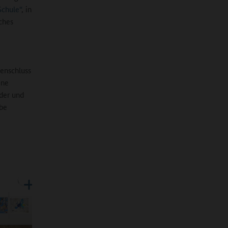
Schule“
, in
ches
enschluss
ine
nder und
abe