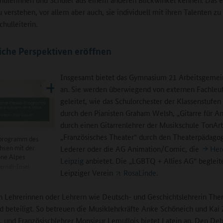
u verstehen, vor allem aber auch, sie individuell mit ihren Talenten zu 
chulleiterin.
iche Perspektiven eröffnen
Insgesamt bietet das Gymnasium 21 Arbeitsgemei
an. Sie werden überwiegend von externen Fachleu
geleitet, wie das Schulorchester der Klassenstufen 
durch den Pianisten Graham Welsh, „Gitarre für A
durch einen Gitarrenlehrer der Musikschule TonArt
„Französisches Theater“ durch den Theaterpädago
programm des
hsen mit der
Lederer oder die AG Animation/Comic, die
Her
ône Alpes
Leipzig
anbietet. Die „LGBTQ + Allies AG“ begleit
erndt-Insel
Leipziger Verein
RosaLinde
.
 Lehrerinnen oder Lehrern wie Deutsch- und Geschichtslehrerin Ther
d beteiligt. So betreuen die Musiklehrkräfte Anke Schöneich und Kai
, und Französischlehrer Monsieur Lemullois bietet Latein an. Den Deb