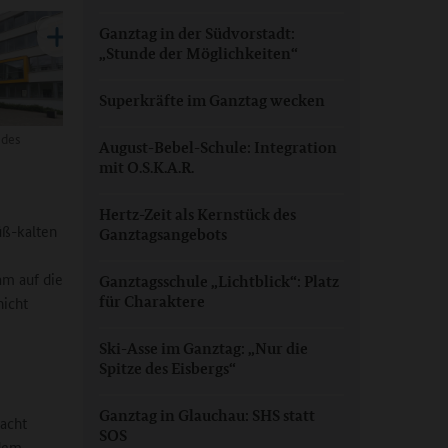
Ganztag in der Südvorstadt:
„Stunde der Möglichkeiten“
Superkräfte im Ganztag wecken
 des
August-Bebel-Schule: Integration
mit O.S.K.A.R.
Hertz-Zeit als Kernstück des
üß-kalten
Ganztagsangebots
am auf die
Ganztagsschule „Lichtblick“: Platz
für Charaktere
nicht
Ski-Asse im Ganztag: „Nur die
Spitze des Eisbergs“
Ganztag in Glauchau: SHS statt
acht
SOS
 dem