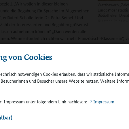
peziell. „Wir wollen in dieser kleinen
Wettbewerb „Zeich
Europa“ der städti
runde die Begabung für Sprache im Allgemeinen
Bibliotheken Dres
 erläutert Schulleiterin Dr. Petra Seipel. Und
©
Kathrin Studzinsk
Zahl der Interessierten und Begabten größer ist
Klassen aufnehmen können? „Dann werden alle
en. Wenn erforderlich richten wir mehr Französisch-Klassen ein“, ve
el.
ng von Cookies
 unterrichtet werden ab Klasse 7 Geografie und ab Klasse 9 Geschichte
en mit Partnerschulen in zahlreichen Ländern, natürlich auch in Fran
elbstverständlich zum Schulleben. Deren Wert beschreibt die
technisch notwendigen Cookies erlauben, dass wir statistische Inform
oordinatorin Theresia Zapke anhand ihrer eigenen Schulkarriere. „Mir 
e Besucherinnen und Besucher unsere Website nutzen. Weitere Inform
e der konkrete Anlass, eine andere Sprache zu nutzen und damit auch 
n. Hier am Reclam-Gymnasium leben wir Begegnungen mit anderen L
auch mit ihren Sprachen“, erläutert sie. Sie ist überzeugt, dass diese
 im Impressum unter folgendem Link nachlesen:
Impressum
ralität, die sich auch in einer sehr heterogenen Schülerschaft widerspi
oleranz und Weltoffenheit niederschlägt.
lbar)
Im Schulprogramm wird sichtbar, welchen Stellen