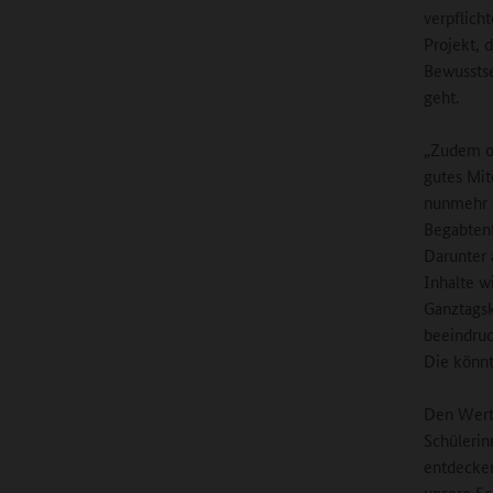
verpflich
Projekt, 
Bewussts
geht.
„Zudem or
gutes Mit
nunmehr d
Begabtenf
Darunter
Inhalte w
Ganztagsko
beeindruc
Die könnt
Den Wert 
Schülerin
entdecken
unsere Sc