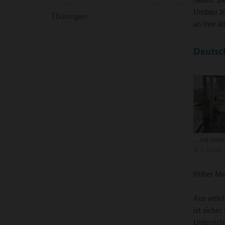
Umbau 201
Thüringen
an ihre ä
Deutsc
... mit hel
©
T. Zapke
früher Me
Aus welch
ist sicher
Unterrich