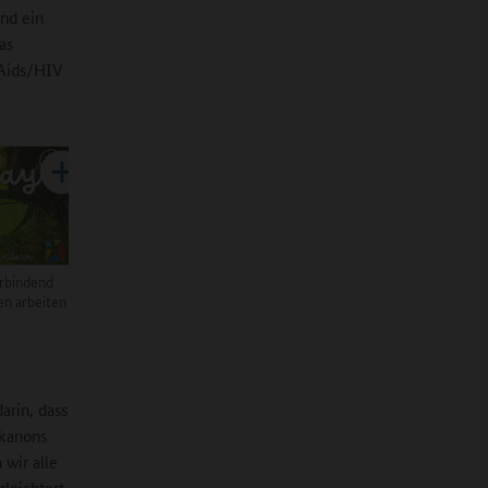
und ein
as
 Aids/HIV
erbindend
en arbeiten
arin, dass
rkanons
wir alle
leichtert