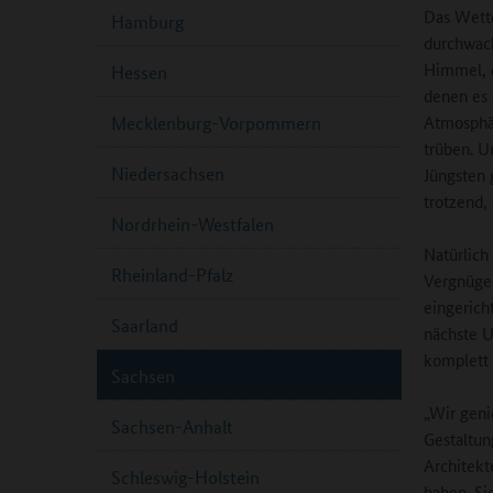
Das Wette
Hamburg
durchwac
Himmel, d
Hessen
denen es 
Atmosph
Mecklenburg-Vorpommern
trüben. U
Niedersachsen
Jüngsten 
trotzend,
Nordrhein-Westfalen
Natürlich
Rheinland-Pfalz
Vergnügen
eingerich
Saarland
nächste U
komplett 
Sachsen
„Wir geni
Sachsen-Anhalt
Gestaltun
Architekt
Schleswig-Holstein
haben. Si