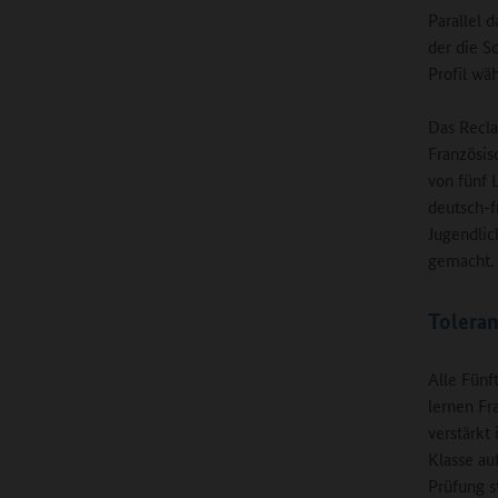
Parallel 
der die S
Profil wä
Das Recl
Französis
von fünf 
deutsch-f
Jugendlic
gemacht.
Toleran
Alle Fünf
lernen Fr
verstärkt
Klasse a
Prüfung s