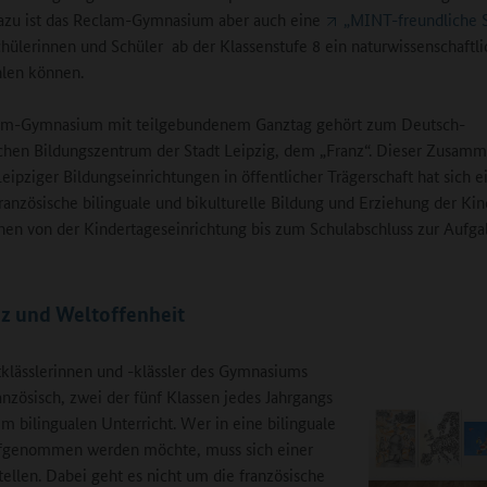
dazu ist das Reclam-Gymnasium aber auch eine
„MINT-freundliche 
chülerinnen und Schüler ab der Klassenstufe 8 ein naturwissenschaftli
hlen können.
am-Gymnasium mit teilgebundenem Ganztag gehört zum Deutsch-
chen Bildungszentrum der Stadt Leipzig, dem „Franz“. Dieser Zusamm
Leipziger Bildungseinrichtungen in öffentlicher Trägerschaft hat sich e
ranzösische bilinguale und bikulturelle Bildung und Erziehung der Ki
hen von der Kindertageseinrichtung bis zum Schulabschluss zur Aufg
z und Weltoffenheit
tklässlerinnen und -klässler des Gymnasiums
anzösisch, zwei der fünf Klassen jedes Jahrgangs
 im bilingualen Unterricht. Wer in eine bilinguale
ufgenommen werden möchte, muss sich einer
tellen. Dabei geht es nicht um die französische