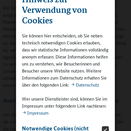
Verwendung von
Die Schule hat ein ausführliches Hausaufgabenkonzept
aufgestellt, das für Transparenz nach allen Seiten sorgen soll.
Cookies
Klassen- und Fachlehrkräfte geben die Aufgaben nach einem
Punktesystem auf: Aufgaben mit einem roten Punkt werden von
Sie können hier entscheiden, ob Sie neben
allen Schülerinnen und Schülern erledigt. Ein gelber Punkt zeigt
technisch notwendigen Cookies erlauben,
an, dass Aufgaben gemacht werden sollten, wenn noch Zeit übrig
dass wir statistische Informationen vollständig
ist, während der grüne Punkt freiwillige Extraleistungen
anonym erfassen. Diese Informationen helfen
signalisiert, zum Beispiel die Aufgabe, zusätzlich Informationen
uns zu verstehen, wie Besucherinnen und
zu sammeln oder ein Buch zu präsentieren. Dazu sind in den
Besucher unsere Website nutzen. Weitere
Lernzeiten auch Aufgabensammlungen mit „Angeboten für
Informationen zum Datenschutz erhalten Sie
schnelle Arbeiter“ vorhanden, die von den Stufenteams
über den folgenden Link:
Datenschutz
zusammengestellt worden sind.
Wer unsere Dienstleister sind, können Sie im
Anerkennung und Unterstützung im Kollegium
Impressum unter folgendem Link nachlesen:
Impressum
Um die Übersicht zu behalten, gibt es „Lernbegleiter-Mappen“,
die einen Austausch zwischen den Lehrerinnen und Lehrern, die
Notwendige Cookies (nicht
die Aufgaben erteilt haben, und Fachkräften, die in den