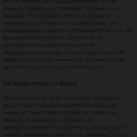
der sich Lehrkräfte und Ganztagsschulmitarbeiter alle zwei
Monate für Absprachen zur Entwicklung, Organisation und
Evaluation treffen und darüber hinaus zum Beispiel die
Arbeitsgemeinschaften besuchen, sich dort vorstellen und
gegenseitig Hinweise geben. Der Mittwochnachmittag ist für alle
Steuergruppentreffen geblockt, ebenso wie für die
Gesamtkonferenzen, Fachkonferenzen und die
Jahrgangsteambesprechungen, in denen möglichst immer ein
Mitglied der Steuergruppe anwesend ist. „Wir haben dort auch
schon thematisch gearbeitet“, erzählt Marita Gruber.
Der Bürgermeister zu Besuch
„Wir versuchen für alle Fächer immer wieder Highlights zu
setzen“, erläutert Schulleiterin Mechtild Eiden-Neesen das
Konzept der Schule. So erklärt sich auch die Teilnahme an
zahlreichen Wettbewerben und Projekten. Im
Landesschülerwettbewerb „Gestalten mit textilen Materialien“
haben die Zweitklässler gerade mit ihren „Secret Bags“, kleinen