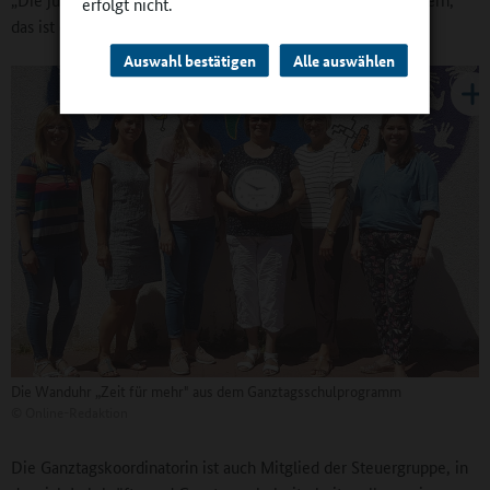
erfolgt nicht.
das ist eine große Hilfe.“
Auswahl bestätigen
Alle auswählen
Die Wanduhr „Zeit für mehr" aus dem Ganztagsschulprogramm
©
Online-Redaktion
Die Ganztagskoordinatorin ist auch Mitglied der Steuergruppe, in