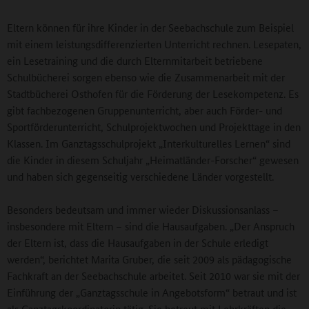
Eltern können für ihre Kinder in der Seebachschule zum Beispiel
mit einem leistungsdifferenzierten Unterricht rechnen. Lesepaten,
ein Lesetraining und die durch Elternmitarbeit betriebene
Schulbücherei sorgen ebenso wie die Zusammenarbeit mit der
Stadtbücherei Osthofen für die Förderung der Lesekompetenz. Es
gibt fachbezogenen Gruppenunterricht, aber auch Förder- und
Sportförderunterricht, Schulprojektwochen und Projekttage in den
Klassen. Im Ganztagsschulprojekt „Interkulturelles Lernen“ sind
die Kinder in diesem Schuljahr „Heimatländer-Forscher“ gewesen
und haben sich gegenseitig verschiedene Länder vorgestellt.
Besonders bedeutsam und immer wieder Diskussionsanlass –
insbesondere mit Eltern – sind die Hausaufgaben. „Der Anspruch
der Eltern ist, dass die Hausaufgaben in der Schule erledigt
werden“, berichtet Marita Gruber, die seit 2009 als pädagogische
Fachkraft an der Seebachschule arbeitet. Seit 2010 war sie mit der
Einführung der „Ganztagsschule in Angebotsform“ betraut und ist
als Ganztagskoordinatorin tätig. Sie betreut mit Lehrkräften die