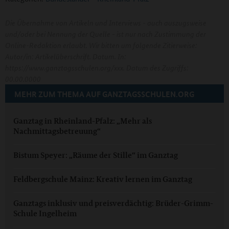
Die Übernahme von Artikeln und Interviews - auch auszugsweise
und/oder bei Nennung der Quelle - ist nur nach Zustimmung der
Online-Redaktion erlaubt. Wir bitten um folgende Zitierweise:
Autor/in: Artikelüberschrift. Datum. In:
https://www.ganztagsschulen.org/xxx. Datum des Zugriffs:
00.00.0000
MEHR ZUM THEMA AUF GANZTAGSSCHULEN.ORG
Ganztag in Rheinland-Pfalz: „Mehr als
Nachmittagsbetreuung“
Bistum Speyer: „Räume der Stille“ im Ganztag
Feldbergschule Mainz: Kreativ lernen im Ganztag
Ganztags inklusiv und preisverdächtig: Brüder-Grimm-
Schule Ingelheim