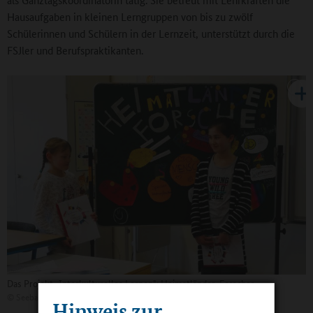
Hausaufgaben in kleinen Lerngruppen von bis zu zwölf
Schülerinnen und Schülern in der Lernzeit, unterstützt durch die
FSJler und Berufspraktikanten.
Das Projekt „Interkulturelles Lernen": Heimatländer-Forscher.
©
Seebachschule
Hinweis zur