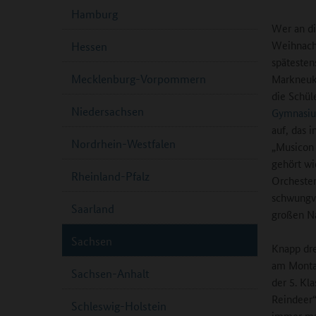
Hamburg
Wer an di
Weihnacht
Hessen
spätesten
Mecklenburg-Vorpommern
Markneuki
die Schül
Niedersachsen
Gymnasiu
auf, das 
Nordrhein-Westfalen
„Musicon
gehört wi
Rheinland-Pfalz
Orchester
schwungvo
Saarland
großen Na
Sachsen
Knapp dre
am Monta
Sachsen-Anhalt
der 5. Kl
Reindeer“
Schleswig-Holstein
immer ma