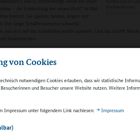
darstufen I und II sind beteiligt, wenn ein Stück
treffen sich im G
Markneukirchen
umbus – die Entdeckung der neuen Welt“ 14 Mal
©
Gymnasium Markn
ühne kommt. Sie spielen, tanzen, singen und
n. Der lange Schaffensprozess schweißt
 was sich auf das Schulklima positiv auswirkt. Und das schafft Bande
zeit hinausreichen.
tützte Philip Rubner, Absolvent des Gymnasiums und Meisterschüler f
ng von Cookies
fie an der Akademie der bildenden Künste Wien, im Rahmen einer A
nbilds mit der berühmten „Santa Maria“, dem Kolumbus-Schiff von 1
 In diesem Jahr wirkte am selbst geschriebenen und komponierten Mu
technisch notwendigen Cookies erlauben, dass wir statistische Inform
 als einer von fünf Ehemaligen auch Sebastian Wildgrube mit, „Vogtl
e Besucherinnen und Besucher unsere Website nutzen. Weitere Inform
15“, der 21 Instrumente beherrscht und laut einer Regionalzeitung
tigen Zündkerze melodische Klänge entlocken würde“
, und der sich a
en gemacht hat. Für Enrico Weller ist das ein Zeichen für die Verbu
 im Impressum unter folgendem Link nachlesen:
Impressum
chule. Ein Schüler der 8. Klasse hat sich Wildgrube in einer Lerneinheit
 auserkoren.
lbar)
Es ist auch nicht verwunderlich, wenn sich am G