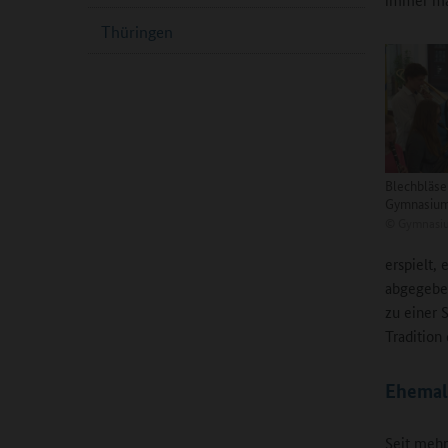
Thüringen
Blechbläse
Gymnasium
©
Gymnasiu
erspielt,
abgegebe
zu einer S
Tradition
Ehemali
Seit mehr