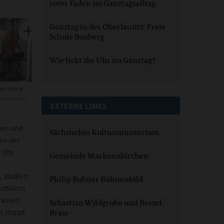
roter Faden im Ganztagsalltag
Ganztag in der Oberlausitz: Freie
Schule Boxberg
Wie tickt die Uhr im Ganztag?
nschrank
eukirchen
EXTERNE LINKS
hes und
Sächsisches Kultusministerium
en der
 Uhr.
Gemeinde Markneukirchen
 studiert
Philip Rubner Bühnenbild
chülern
 Nosed
Sebastian Wildgrube und Brezel
n stoppt
Brass