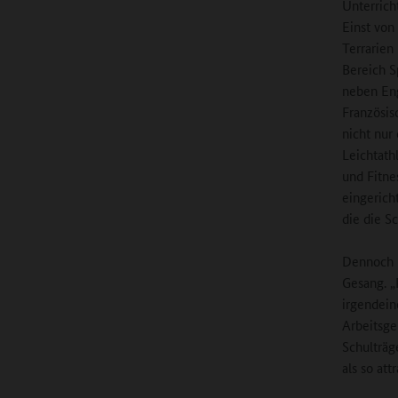
Unterrich
Einst von
Terrarien
Bereich S
neben Eng
Französis
nicht nur 
Leichtath
und Fitne
eingerich
die die S
Dennoch 
Gesang. „
irgendein
Arbeitsge
Schulträg
als so att