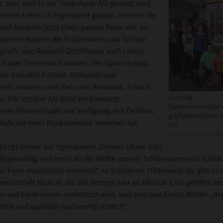
t, aber auch in der Terra-Aqua-AG genutzt wird.
 einem Lehrer in Eigenarbeit gebaut, nehmen die
 und Aquarien jetzt einen ganzen Raum ein. Im
prachen können die Schülerinnen und Schüler
lisch- und Russisch-Zertifikaten auch Latein,
ch oder Tschechisch wählen. Der Sport umfasst
die Klassiker Fußball, Volleyball und
letik, sondern auch Tanz und Akrobatik, Schach
Auch die
ss. Für letztere AG steht ein komplett
Naturwissenschaf
tetes Fitness-Studio zur Verfügung, mit Geräten,
großgeschrieben: 
chule aus einer Konkursmasse erworben hat.
AG
©
Gymnasium Markn
klingt immer aus irgendeinem Zimmer Musik oder
Regelmäßig sind mehr als die Hälfte unserer Schülerinnen und Schüle
er Form musikalisch involviert“, so Schulleiter Hildebrand. Da gibt es 
meinschaft Musical, die seit letztem Jahr als Musical-Club geführt un
er und Förderverein unterstützt wird, weil man laut Enrico Weller „d
raktiv und qualitativ hochwertig schätzt“.