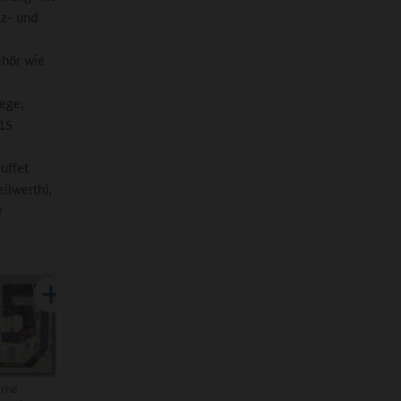
lz- und
ehör wie
tege,
115
uffet
ilwerth),
r
erne