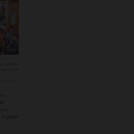
ten werden
Aqua-Terra-
eukirchen
r in
die
d von
as Angebot