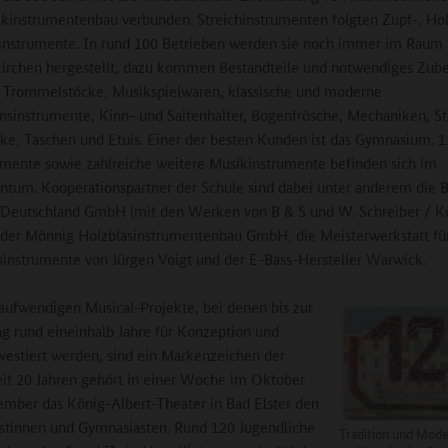
instrumentenbau verbunden. Streichinstrumenten folgten Zupf-, Ho
instrumente. In rund 100 Betrieben werden sie noch immer im Raum
irchen hergestellt, dazu kommen Bestandteile und notwendiges Zub
 Trommelstöcke, Musikspielwaren, klassische und moderne
nsinstrumente, Kinn- und Saitenhalter, Bogenfrösche, Mechaniken, S
e, Taschen und Etuis. Einer der besten Kunden ist das Gymnasium. 
umente sowie zahlreiche weitere Musikinstrumente befinden sich im
ntum. Kooperationspartner der Schule sind dabei unter anderem die B
Deutschland GmbH (mit den Werken von B & S und W. Schreiber / Ke
der Mönnig Holzblasinstrumentenbau GmbH, die Meisterwerkstatt fü
sinstrumente von Jürgen Voigt und der E-Bass-Hersteller Warwick.
aufwendigen Musical-Projekte, bei denen bis zur
g rund eineinhalb Jahre für Konzeption und
vestiert werden, sind ein Markenzeichen der
eit 20 Jahren gehört in einer Woche im Oktober
mber das König-Albert-Theater in Bad Elster den
tinnen und Gymnasiasten. Rund 120 Jugendliche
Tradition und Mod