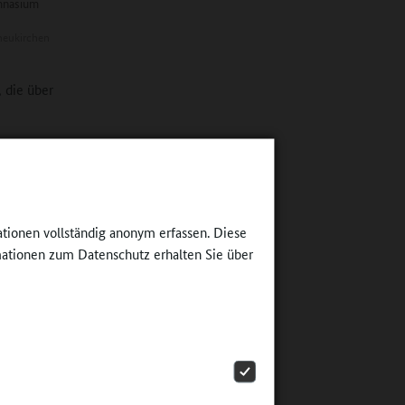
ymnasium
eukirchen
, die über
ür
G den Bau
492, in
sical
ationen vollständig anonym erfassen. Diese
änder des
ationen zum Datenschutz erhalten Sie über
„selbst
ls Musiker
ndenheit
 sogar als
ymnasium