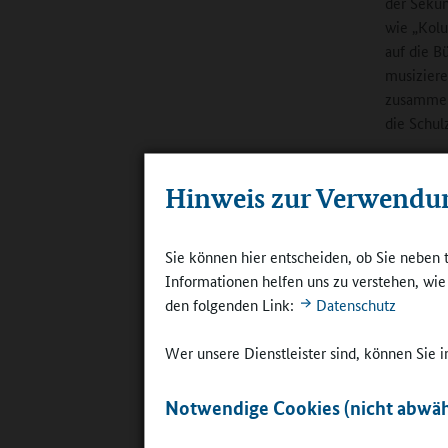
der Sekun
wie „Kol
auf die B
musiziere
zusammen,
die Schul
So unters
Hinweis zur Verwendu
Szenogra
des Bühne
der Aula.
Sie können hier entscheiden, ob Sie neben 
„Amerika“
Informationen helfen uns zu verstehen, wi
Jahres 20
den folgenden Link:
Datenschutz
einer ros
einen Nam
Wer unsere Dienstleister sind, können Sie
mit der S
„Vorbild“
Notwendige Cookies (nicht abwäh