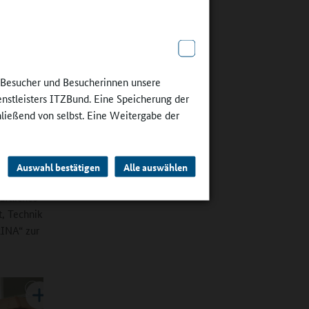
 speziell
chäftigt.
usik –
tionen
trotzdem
e Besucher und Besucherinnen unsere
zum
enstleisters ITZBund. Eine Speicherung der
hließend von selbst. Eine Weitergabe der
Auswahl bestätigen
Alle auswählen
2
aftliches
t, Technik
RINA“ zur