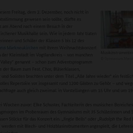
esem Freitag, dem 2. Dezember, noch nicht in
sstimmung gewesen sein sollte, dürfte es
s am Abend nach einem Besuch in der
rchener Musikhalle sein. Wie in jedem Jahr traten
erinnen und Schüler der Klassen 5 bis 12 des
ms Markneukirchen
mit ihrem Weihnachtskonzert
Musikinstrumente
in der Kleinstadt im Vogtlandkreis – von manchen
©
Gymnasium Markn
 Valley“ genannt – schon zum Adventsprogramm
e der Baum zum Fest. Chor, Bläserklassen,
 und Solisten brachten unter dem Titel „Alle Jahre wieder“ ein festlic
lles Repertoire vor insgesamt rund 1200 Gästen zu Gehör – und weg
chfrage auch gleich zweimal: in Vorstellungen um 15 Uhr und um 19
i Wochen zuvor: Elke Schuster, Fachleiterin des musischen Bereiches,
gmorgen im Probenraum des Gymnasiums mit 35 Schülerinnen und S
assen Stücke für das Konzert ein. „Jingle Bells“ oder „Rudolph the Red
 werden mit Blech- und Holzblasinstrumenten angespielt, die Lehreri
l wieder: