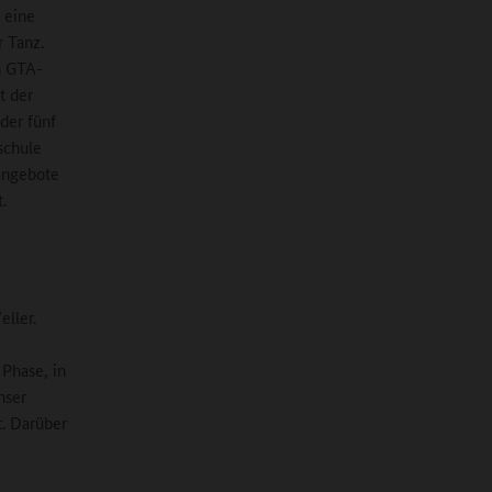
 eine
r Tanz.
n GTA-
t der
der fünf
schule
angebote
.
eller.
 Phase, in
nser
t. Darüber