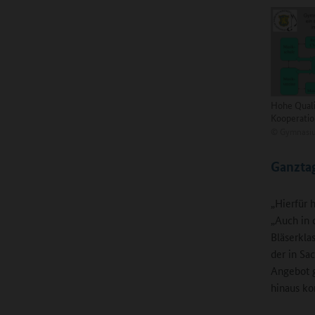
Hohe Quali
Kooperati
©
Gymnasiu
Ganztag
„Hierfür 
„Auch in 
Bläserkla
der in Sa
Angebot g
hinaus ko