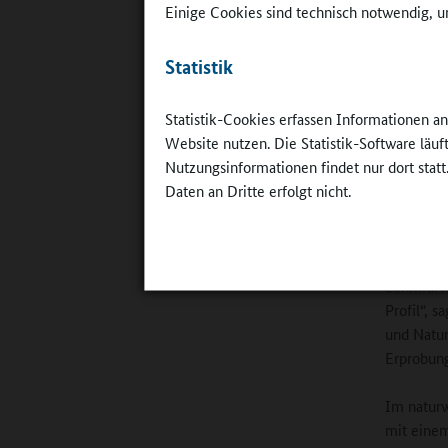
Einige Cookies sind technisch notwendig, um
Statistik
Musical "A
Statistik-Cookies erfassen Informationen a
Musik: Seb
Website nutzen. Die Statistik-Software läu
Bühnenbild
Nutzungsinformationen findet nur dort statt
©
Gymnasiu
Daten an Dritte erfolgt nicht.
Naturw
Aktuell 
Lehrkräft
Profil“, 
und Natur
Erprobung
Im naturw
mit einem