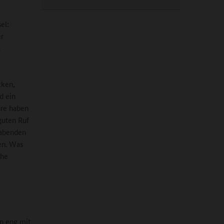
el:
er
l
cken,
d ein
hre haben
guten Ruf
nabenden
en. Was
che
en eng mit