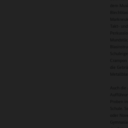
dem Musik
Blechblas
Markneuk
Takt- und
Perkussio
Mundstück
Blasinstr
Schuleige
Crampon 
die Gebrü
Metallbla
Auch die 
Aufführun
Proben in
Schule. S
oder Nove
Gymnasias