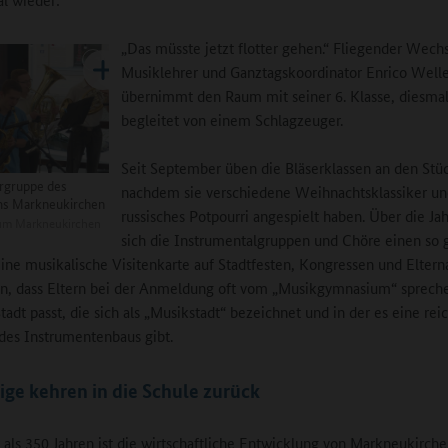
„Das müsste jetzt flotter gehen.“ Fliegender Wechs
Musiklehrer und Ganztagskoordinator Enrico Well
übernimmt den Raum mit seiner 6. Klasse, diesma
begleitet von einem Schlagzeuger.
Seit September üben die Bläserklassen an den Stü
rgruppe des
nachdem sie verschiedene Weihnachtsklassiker un
s Markneukirchen
russisches Potpourri angespielt haben. Über die Ja
m Markneukirchen
sich die Instrumentalgruppen und Chöre einen so 
 eine musikalische Visitenkarte auf Stadtfesten, Kongressen und Elter
n, dass Eltern bei der Anmeldung oft vom „Musikgymnasium“ sprech
tadt passt, die sich als „Musikstadt“ bezeichnet und in der es eine rei
 des Instrumentenbaus gibt.
ge kehren in die Schule zurück
 als 350 Jahren ist die wirtschaftliche Entwicklung von Markneukirch