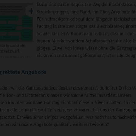
Dann sind da die Requisiten-AG, die Bläserklassen,
Streichergruppe, eine Band, ein Chor, Angebote fü
Für Aufmerksamkeit auf dem jüngsten sächsische
Fachtag in Dresden sorgte das Blechbläser-Quintet
Schule. Der GTA-Koordinator erklärt, dass nur drei 
jungen Musiker vor dem Schulbesuch in die Musik
tät braucht ein
gingen. „Zwei von ihnen wären ohne die Ganztags
onsnetzwerk
nie an ein Instrument gekommen“, ist er überzeugt
m Markneukirchen
 rettete Angebote
haben wir das Ganztagsbudget des Landes genutzt“, berichtet Enrico W
die Ton- und Lichttechnik haben wir solche Mittel investiert. Unsere
ssen könnten wir ohne Ganztag nicht auf diesem Niveau halten. In der
chsen alle Lehrkräfte auf Teilzeit gesetzt waren, hat uns der Ganztag u
erettet. Es wäre sonst einiges weggefallen, was noch heute nachwirk
nnten wir unsere Angebote qualitativ weiterentwickeln.“