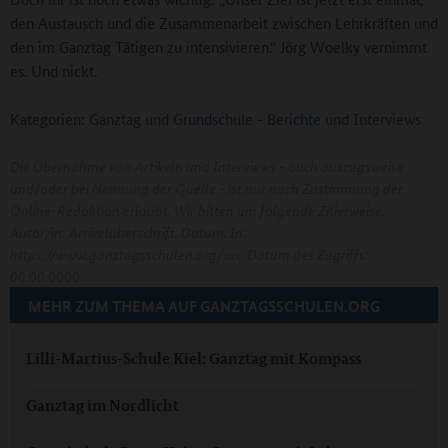
den Austausch und die Zusammenarbeit zwischen Lehrkräften und
den im Ganztag Tätigen zu intensivieren.“ Jörg Woelky vernimmt
es. Und nickt.
Kategorien:
Ganztag und Grundschule
-
Berichte und Interviews
Die Übernahme von Artikeln und Interviews - auch auszugsweise
und/oder bei Nennung der Quelle - ist nur nach Zustimmung der
Online-Redaktion erlaubt. Wir bitten um folgende Zitierweise:
Autor/in: Artikelüberschrift. Datum. In:
https://www.ganztagsschulen.org/xxx. Datum des Zugriffs:
00.00.0000
MEHR ZUM THEMA AUF GANZTAGSSCHULEN.ORG
Lilli-Martius-Schule Kiel: Ganztag mit Kompass
Ganztag im Nordlicht