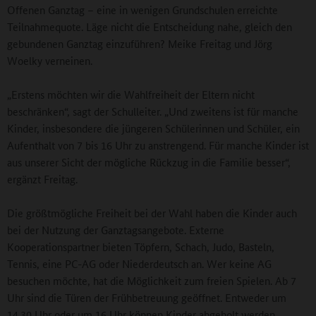
Offenen Ganztag – eine in wenigen Grundschulen erreichte
Teilnahmequote. Läge nicht die Entscheidung nahe, gleich den
gebundenen Ganztag einzuführen? Meike Freitag und Jörg
Woelky verneinen.
„Erstens möchten wir die Wahlfreiheit der Eltern nicht
beschränken“, sagt der Schulleiter. „Und zweitens ist für manche
Kinder, insbesondere die jüngeren Schülerinnen und Schüler, ein
Aufenthalt von 7 bis 16 Uhr zu anstrengend. Für manche Kinder ist
aus unserer Sicht der mögliche Rückzug in die Familie besser“,
ergänzt Freitag.
Die größtmögliche Freiheit bei der Wahl haben die Kinder auch
bei der Nutzung der Ganztagsangebote. Externe
Kooperationspartner bieten Töpfern, Schach, Judo, Basteln,
Tennis, eine PC-AG oder Niederdeutsch an. Wer keine AG
besuchen möchte, hat die Möglichkeit zum freien Spielen. Ab 7
Uhr sind die Türen der Frühbetreuung geöffnet. Entweder um
14.30 Uhr oder um 16 Uhr können Kinder abgeholt werden,