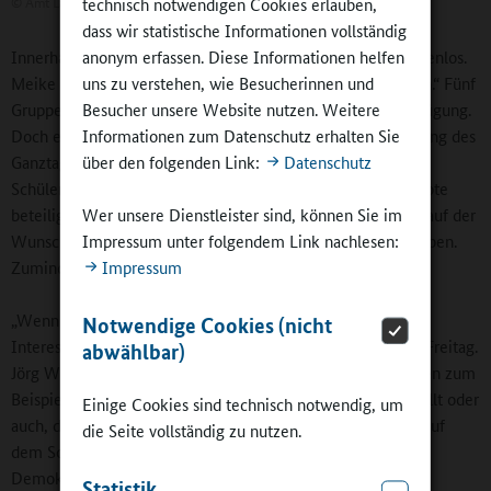
©
Amt Lauenburgische Seen / Groß Grönau
technisch notwendigen Cookies erlauben,
dass wir statistische Informationen vollständig
Innerhalb dieser Struktur scheint die Freiheit nahezu grenzenlos.
anonym erfassen. Diese Informationen helfen
Meike Freitag: „Unsere Kinder dürfen sich überall aufhalten.“ Fünf
uns zu verstehen, wie Besucherinnen und
Gruppenräume, die Mensa und eine Küche stehen zur Verfügung.
Besucher unsere Website nutzen. Weitere
Doch es gibt auch noch Überlegungen zur Weiterentwicklung des
Informationen zum Datenschutz erhalten Sie
Ganztags. Noch stärker als bisher möchte die Schule die
über den folgenden Link:
Datenschutz
Schülerinnen und Schüler an der Entscheidung über Angebote
beteiligen. Eine Hüpfburg und ein Eisbüfett standen schon auf der
Wer unsere Dienstleister sind, können Sie im
Wunschliste für die Ferienangebote der Waldschule ganz oben.
Impressum unter folgendem Link nachlesen:
Zumindest die Hüpfburg hat eine Chance.
Impressum
„Wenn wir die Kinder einbinden, lernen sie, ihre eigenen
Notwendige Cookies (nicht
Interesse wahrzunehmen, sich zu engagieren“, sagt Meike Freitag.
abwählbar)
Jörg Woelky ergänzt weitere pädagogische Ziele: „Sie lernen zum
Beispiel, was so etwas kostet, wo man eine Hüpfburg bestellt oder
Einige Cookies sind technisch notwendig, um
auch, darüber nachzudenken, ob diese über Nacht einfach auf
die Seite vollständig zu nutzen.
dem Schulhof stehen bleiben kann.“ Ein solches
Demokratieverständnis erfahren die Kinder im von
Statistik