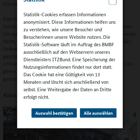
Schulsozialarbeiterin Susanne Rammé betreuten Schülerrat.
Statistik-Cookies erfassen Informationen
Eigenverantwortung will gelernt sein. Die Schülerinnen und
anonymisiert. Diese Informationen helfen uns
Schüler wissen etwa frühzeitig, ihre „Namensmagnete“ an jenen
zu verstehen, wie unsere Besucher und
Ort auf der gut sichtbaren Tafel so zu verschieben, dass erkennbar
Besucherinnen unsere Website nutzen. Die
bleibt, wo sie sich gerade befinden. Denn es ist auf dem großen
Statistik-Software läuft im Auftrag des BMBF
Gelände keine einfache Übung für die Erwachsenen, alle
ausschließlich auf den Webservern unseres
gleichzeitig überall im Blick zu haben. Das Team war hier
Dienstleisters ITZBund. Eine Speicherung der
erfinderisch: Es hat eine eigene WhatsApp-Gruppe angelegt. Da
Nutzungsinformationen findet nur dort statt.
gibt es stets schnell Antwort auf die Frage: „Wisst Ihr, wo X
Das Cookie hat eine Gültigkeit von 13
gerade steckt?“
Monaten und löscht sich anschließend von
selbst. Eine Weitergabe der Daten an Dritte
Klima des Lernens
erfolgt nicht.
Auswahl bestätigen
Alle auswählen