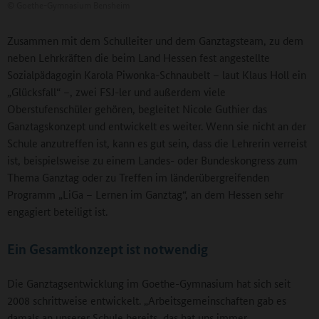
©
Goethe-Gymnasium Bensheim
Zusammen mit dem Schulleiter und dem Ganztagsteam, zu dem
neben Lehrkräften die beim Land Hessen fest angestellte
Sozialpädagogin Karola Piwonka-Schnaubelt – laut Klaus Holl ein
„Glücksfall“ –, zwei FSJ-ler und außerdem viele
Oberstufenschüler gehören, begleitet Nicole Guthier das
Ganztagskonzept und entwickelt es weiter. Wenn sie nicht an der
Schule anzutreffen ist, kann es gut sein, dass die Lehrerin verreist
ist, beispielsweise zu einem Landes- oder Bundeskongress zum
Thema Ganztag oder zu Treffen im länderübergreifenden
Programm „LiGa – Lernen im Ganztag“, an dem Hessen sehr
engagiert beteiligt ist.
Ein Gesamtkonzept ist notwendig
Die Ganztagsentwicklung im Goethe-Gymnasium hat sich seit
2008 schrittweise entwickelt. „Arbeitsgemeinschaften gab es
damals an unserer Schule bereits, das hat uns immer