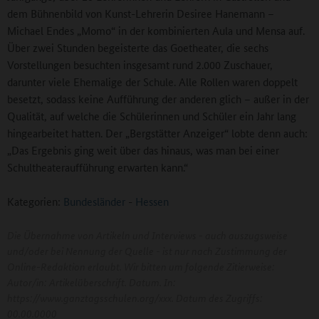
dem Bühnenbild von Kunst-Lehrerin Desiree Hanemann –
Michael Endes „Momo“ in der kombinierten Aula und Mensa auf.
Über zwei Stunden begeisterte das Goetheater, die sechs
Vorstellungen besuchten insgesamt rund 2.000 Zuschauer,
darunter viele Ehemalige der Schule. Alle Rollen waren doppelt
besetzt, sodass keine Aufführung der anderen glich – außer in der
Qualität, auf welche die Schülerinnen und Schüler ein Jahr lang
hingearbeitet hatten. Der „Bergstätter Anzeiger“ lobte denn auch:
„Das Ergebnis ging weit über das hinaus, was man bei einer
Schultheateraufführung erwarten kann.“
Kategorien:
Bundesländer
-
Hessen
Die Übernahme von Artikeln und Interviews - auch auszugsweise
und/oder bei Nennung der Quelle - ist nur nach Zustimmung der
Online-Redaktion erlaubt. Wir bitten um folgende Zitierweise:
Autor/in: Artikelüberschrift. Datum. In:
https://www.ganztagsschulen.org/xxx. Datum des Zugriffs:
00.00.0000