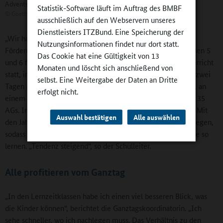
Adventskonzert 2016
Statistik-Software läuft im Auftrag des BMBF
©
Goethe-Gymnasium Bensheim
ausschließlich auf den Webservern unseres
Dienstleisters ITZBund. Eine Speicherung der
„Wir haben gemerkt, dass der Bedarf nach Betreuung und
Nutzungsinformationen findet nur dort statt.
Förderung wuchs“, erinnert sich Nicole Guthier. In den Klassen 5
Das Cookie hat eine Gültigkeit von 13
und 6 findet in den Lernzeitklassen verstärkt Hauptfachunterricht
Monaten und löscht sich anschließend von
statt, in den die individuellen Lernzeiten integriert sind. An zwei
selbst. Eine Weitergabe der Daten an Dritte
Tagen dauert der Unterricht zusätzlich von 14 bis 15.30 Uhr, an
erfolgt nicht.
einem Tag besuchen die Schülerinnen und Schüler eine der 35
AGs. In der Regel gibt es keine schriftlichen Hausaufgaben. Mit
Auswahl bestätigen
Alle auswählen
den Jahren ist die Nachfrage nach den Lernzeitklassen gestiegen,
sodass aktuell drei von sechs Klassen in der 5. Jahrgangsstufe so
lernen. „Tendenz steigend“, so der Schulleiter.
Alle profitieren vom Ganztag
„In den Lernzeitklassen habe ich einen viel besseren Blick, was
die Kinder können“, berichtet die Ganztagskoordinatorin. „Ich
sehe schneller, wo ich nachlegen muss. Das Verhältnis zu den