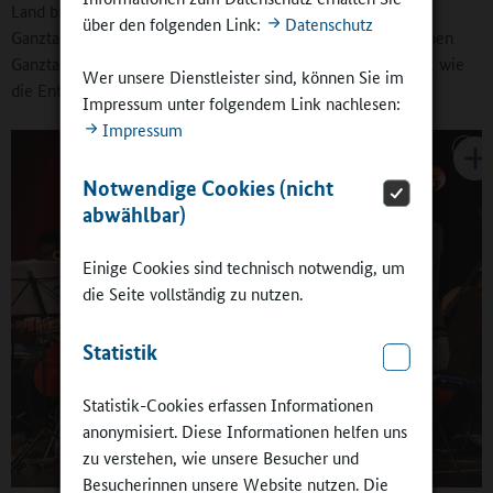
Land braucht man den Eltern mit einer gebundenen
über den folgenden Link:
Datenschutz
Ganztagsschule nicht zu kommen.“ Nach einer teilgebundenen
Ganztagsschule besteht hingegen eine deutliche Nachfrage, wie
Wer unsere Dienstleister sind, können Sie im
die Entwicklung der 2011 etablierten Lernzeitklasse zeigt.
Impressum unter folgendem Link nachlesen:
Impressum
Notwendige Cookies (nicht
abwählbar)
Einige Cookies sind technisch notwendig, um
die Seite vollständig zu nutzen.
Statistik
Statistik-Cookies erfassen Informationen
anonymisiert. Diese Informationen helfen uns
zu verstehen, wie unsere Besucher und
Besucherinnen unsere Website nutzen. Die