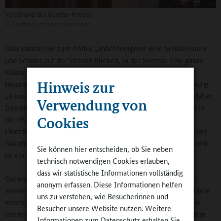
Verleihung des Goethe-Preises
©
Goethe-Gymnasium Bensheim
Dass damals bis zum Abitur „unbefriedigend viele Schülerinnen
und Schüler auf der Strecke blieben, in der Summe eine ganze
Klasse“, war Ausgangspunkt, den Ganztag im Gymnasium
Hinweis zur
besonders unter dem Gesichtspunkt der individuellen Förderung
zu konzipieren. Neben der „Goethe nach zwei“-Zeit gibt es daher
Verwendung von
Intensivierungskurse in allen Hauptfächern, in denen einmal in
Cookies
der Woche in festen Kleingruppen mit einem qualifizierten
Oberstufenschüler gelernt wird. Das Angebot richtet sich an der
Nachfrage durch Eltern und Schülerinnen und Schüler aus. Dafür
Sie können hier entscheiden, ob Sie neben
ist ein Elternbeitrag fällig.
technisch notwendigen Cookies erlauben,
dass wir statistische Informationen vollständig
Generell können die Ganztagsangebote nach Bedarf gewählt
anonym erfassen. Diese Informationen helfen
werden, die fünf Tage sind kein Muss. „Die Eltern schätzen diese
uns zu verstehen, wie Besucherinnen und
Flexibilität sehr“, so Klaus Holl. „Wir sind schon als Schule ein
Besucher unsere Website nutzen. Weitere
starres System, da sollten wir Flexibilität ermöglichen. Auf dem
Informationen zum Datenschutz erhalten Sie