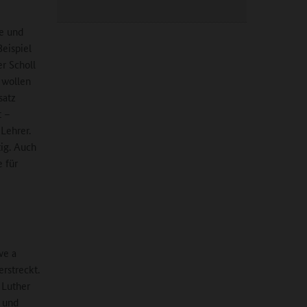
fe und
Beispiel
r Scholl
r wollen
satz
t –
Lehrer.
tig. Auch
 für
ve a
rstreckt.
 Luther
n und