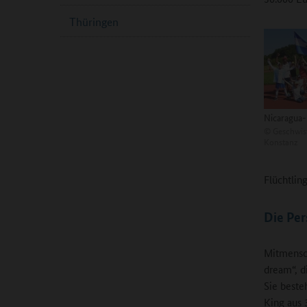
Thüringen
Nicaragua-
©
Geschwist
Konstanz
Flüchtlin
Die Per
Mitmensch
dream“, d
Sie beste
King aus 