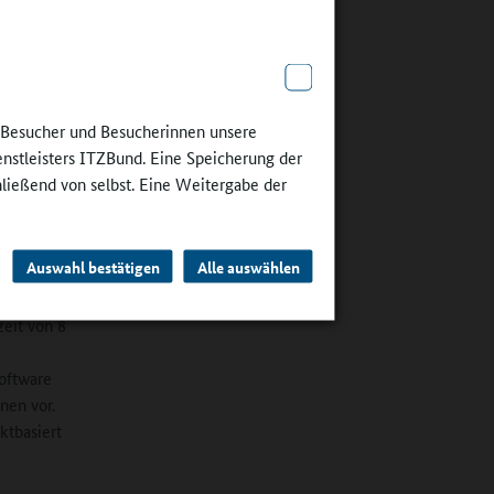
nd Schüler
en
falls
e Besucher und Besucherinnen unsere
ichtung.
enstleisters ITZBund. Eine Speicherung der
t hat. Und
hließend von selbst. Eine Weitergabe der
Auswahl bestätigen
Alle auswählen
zeit von 8
software
nen vor.
ktbasiert