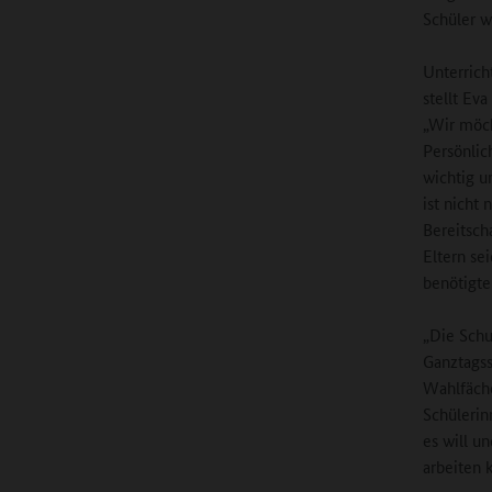
Schüler w
Unterrich
stellt Ev
„Wir möch
Persönlic
wichtig u
ist nicht
Bereitscha
Eltern se
benötigte
„Die Schu
Ganztagss
Wahlfäche
Schülerin
es will u
arbeiten 