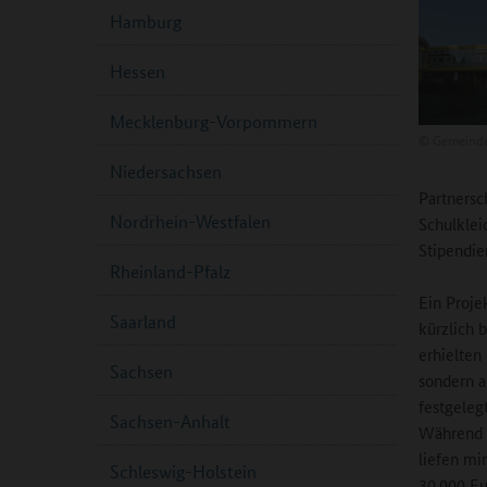
Hamburg
Hessen
Mecklenburg-Vorpommern
©
Gemeinde
Niedersachsen
Partnersc
Nordrhein-Westfalen
Schulklei
Stipendien
Rheinland-Pfalz
Ein Proje
Saarland
kürzlich 
erhielten
Sachsen
sondern a
festgeleg
Sachsen-Anhalt
Während d
liefen mi
Schleswig-Holstein
30.000 Eu