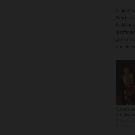
Schließli
Woche neh
halbjährl
stattfind
„Chemisch
und der G
"Leonce un
Aufführun
©
Geschwist
Konstanz