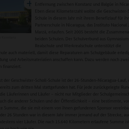
Entfernung zwischen Konstanz und Balgüe in Nica
Eben diese Kilometerzahl wollte die Geschwister-
Schule in diesem Jahr mit ihrem Benefizlauf für ih
Partnerschule in Nicaragua, das Instituto Nacional
Marzá, erlaufen. Seit 2005 besteht die Zusammena
 Konstanz
beiden Schulen. Der Schulverbund aus Gymnasium
Realschule und Werkrealschule unterstützt die
hule auch materiell, damit diese Reparaturen am Schulgebäude erled
dung und Arbeitsmaterialien anschaffen kann. Dazu werden noch zwei
 finanziert.
kt der Geschwister-Scholl-Schule ist der 26-Stunden-Nicaragua-Lauf, 
bereits zum dritten Mal stattgefunden hat. Für jede zurückgelegte Run
 die Läuferinnen und Läufer – nicht nur Mitglieder der Schulgemeinsch
uch die anderer Schulen und der Öffentlichkeit – eine bestimmte, vo
te Summe, die sie mit einem von ihnen gefundenen Sponsor vereinbar
er 26 Stunden war in diesem Jahr immer jemand auf der Strecke, au
ndestens vier Läufer. Die nach 15.640 Kilometern erlaufene Summe is
ro so hoch wie nie.