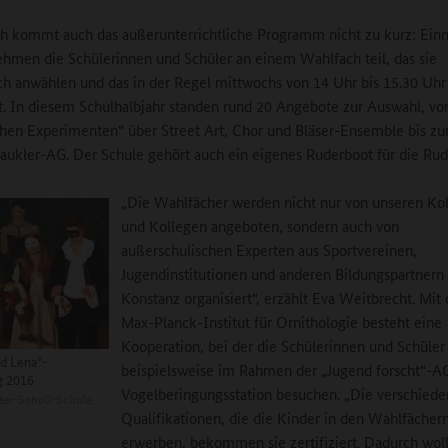
ch kommt auch das außerunterrichtliche Programm nicht zu kurz: Ein
men die Schülerinnen und Schüler an einem Wahlfach teil, das sie
ich anwählen und das in der Regel mittwochs von 14 Uhr bis 15.30 Uhr
et. In diesem Schulhalbjahr standen rund 20 Angebote zur Auswahl, vo
en Experimenten“ über Street Art, Chor und Bläser-Ensemble bis z
aukler-AG. Der Schule gehört auch ein eigenes Ruderboot für die Ru
„Die Wahlfächer werden nicht nur von unseren Ko
und Kollegen angeboten, sondern auch von
außerschulischen Experten aus Sportvereinen,
Jugendinstitutionen und anderen Bildungspartnern
Konstanz organisiert“, erzählt Eva Weitbrecht. Mi
Max-Planck-Institut für Ornithologie besteht eine
Kooperation, bei der die Schülerinnen und Schüler
d Lena"-
beispielsweise im Rahmen der „Jugend forscht“-A
g 2016
Vogelberingungsstation besuchen. „Die verschied
er-Scholl-Schule
Qualifikationen, die die Kinder in den Wahlfächer
erwerben, bekommen sie zertifiziert. Dadurch wol