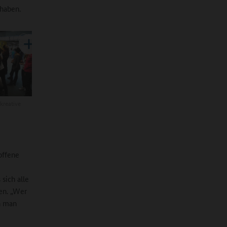
 haben.
kreative
 offene
sich alle
en. „Wer
en man