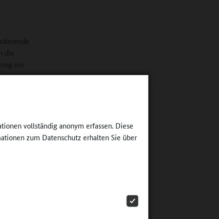
udierende
n die
uung ein
einen
fristig
 zu
rden.
ationen vollständig anonym erfassen. Diese
ationen zum Datenschutz erhalten Sie über
n. So gibt
ebot in
atik.
willig,
ert, und
ng.