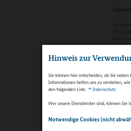
Stärke
Die Hausa
der Unive
Schule ve
weiteres 
Wochenarb
Hinweis zur Verwendu
ein Lernt
lernen. D
Anschließ
Sie können hier entscheiden, ob Sie neben 
Außengel
Informationen helfen uns zu verstehen, wi
den folgenden Link:
Datenschutz
Wer unsere Dienstleister sind, können Sie
Notwendige Cookies (nicht abwäh