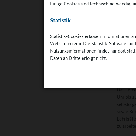
Einige Cookies sind technisch notwendig, um
Lernatelier
©
Geschwist
Konstanz
Statistik
Herausfor
Weitbrech
Statistik-Cookies erfassen Informationen a
unterstüt
Website nutzen. Die Statistik-Software läu
„Die Kind
Nutzungsinformationen findet nur dort statt
sie bewer
Daten an Dritte erfolgt nicht.
Individ
Das Lerna
Uhr bis 1
selbstorg
sowie Bib
Lehrkräft
zu arbeit