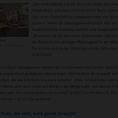
„Die Verknüpfung mit der Bücherei bietet den Kin
Möglichkeit, sich auch mal mit einem Buch, eine
oder einer Zeitschrift zu entspannen oder ein Spiel
spielen“, meint die Ganztagskoordinatorin. Mit der
Stadtbibliothek Konstanz besteht eine Kooperation
„Besonders für die kleineren Schülerinnen und Schü
othek
die Bücherei ein wichtiger Rückzugsort in der Mitt
er-Scholl-Schule
Sie können sich in die Sitzsäcke und die Sitzecken
verkrümeln.“
nstündigen Mittagspause können die Schülerinnen und Schüler auch in
d ansprechend gestalteten Mensa essen. Hier besteht die Auswahl zw
chten, die das Klinikum Konstanz anliefert. „Viele Schülerinnen und S
e Mensa aber auch schon am Morgen das Morgencafé, um dort zu frü
zen oder ihre Hausaufgaben zu machen“, erzählt Eva Weitbrecht. Die
nd von 7 bis 14 Uhr geöffnet.
chule, die lebt, wird gerne besucht“