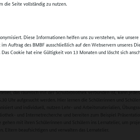
 die Seite vollständig zu nutzen.
er-Scholl-Schule
„In der Lernwerkstatt arbeiten die Schülerinnen u
an ihren Defiziten. Sie können sich aber auch neu
derungen stellen und ihre eigenen Stärken ausbauen“, erläutert Eva
t. Gelernt wird hier in Kleingruppen von maximal fünf Schülern, eben
nonymisiert. Diese Informationen helfen uns zu verstehen, wie unser
zt von Fachlehrkräften und Lehramtsstudierenden der jeweiligen Fachr
ft im Auftrag des BMBF ausschließlich auf den Webservern unseres Di
er gehen gerne in die Lernwerkstatt, was uns eine Evaluation bestätig
. Das Cookie hat eine Gültigkeit von 13 Monaten und löscht sich ansc
ten die Wirksamkeit als hoch.“
uell lernen und entspannen
telier, das räumlich mit der Schulbibliothek verbunden ist, kann jeder
5.30 Uhr aufgesucht werden. Hier lernen die Schülerinnen und Schüler
anisiert und individuell, nutzen Lehr- und Arbeitsmaterialien, Übungs
liothek- und Internetrecherche und bereiten zum Beispiel Präsentatio
e gehen mit ihren Schülerinnen und Schülern ins Lernatelier, um proje
en. Eltern beaufsichtigen und verwalten das Lernatelier.