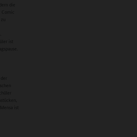
dern die
m Comic
 zu
.
ler ist
agspause.
 der
ischen
chüler
hstücken,
 Mensa ist