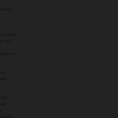
mal pro
n
um Kochen
der-AG.
lleginnen
 aus
t dem
G die
enen
n
len wir