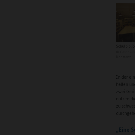
Schulbibli
©
Geschwist
Konstanz
In der ei
hellen un
zwei Geri
nutzen di
zu schwat
durchgehe
„Eine S