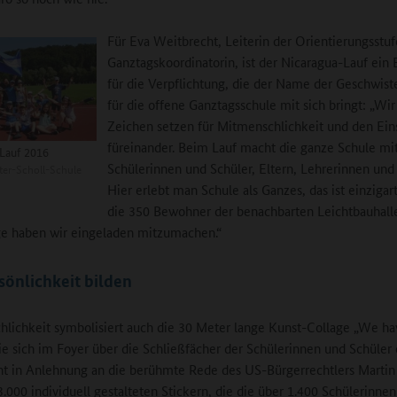
Für Eva Weitbrecht, Leiterin der Orientierungsstu
Ganztagskoordinatorin, ist der Nicaragua-Lauf ein 
für die Verpflichtung, die der Name der Geschwiste
für die offene Ganztagsschule mit sich bringt: „Wi
Zeichen setzen für Mitmenschlichkeit und den Ein
füreinander. Beim Lauf macht die ganze Schule mi
Lauf 2016
Schülerinnen und Schüler, Eltern, Lehrerinnen und 
er-Scholl-Schule
Hier erlebt man Schule als Ganzes, das ist einzigar
die 350 Bewohner der benachbarten Leichtbauhalle
ge haben wir eingeladen mitzumachen.“
sönlichkeit bilden
lichkeit symbolisiert auch die 30 Meter lange Kunst-Collage „We ha
ie sich im Foyer über die Schließfächer der Schülerinnen und Schüler e
ht in Anlehnung an die berühmte Rede des US-Bürgerrechtlers Martin
3.000 individuell gestalteten Stickern, die die über 1.400 Schülerinne