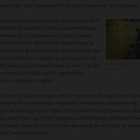
ährend der „Internationalen Woche gegen Rassismus“ 2014 gestaltet
t und den Ganztagsbereich für die Klassen 5 bis 10
a Weitbrecht ebenfalls in diesen Zusammenhang:
ten aus den Schülerinnen und Schüler starke
hkeiten machen. Die Persönlichkeitsbildung ist
nd auch eine gesellschaftliche Notwendigkeit. Das
 nur eine Kopfsache, sondern es geht auch um die
©
Kulturagenten für 
ft, Neues zu lernen und flexibel zu sein.“ Fast alle
Schulen
ien heute berufstätig, und die Jugendlichen
n ein zusätzliches Angebot.
le kann nicht alles ersetzen, aber sie kann einen Beitrag leisten.“ Die
chule helfe mit vielfältigen Angeboten wie Hausaufgabenbetreuung,
rn und Arbeitsgemeinschaften, Lernwerkstätten und Lernatelier, dass 
nen und Schüler nach ihren Talenten und Bedürfnissen entfalten könn
nd braucht, findet bis 16.20 Uhr eine Betreuung vor und Orte, an den
kann“, so Eva Weitbrecht.