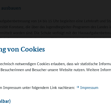
n ausbauen
ufgabenbetreuung von 14 bis 15 Uhr begleiten eine Lehrkraft und St
rsität Konstanz, die über das Jugendbegleiter-Programm des Landes i
rmittelt worden sind. Die Schule verfolgt mit der Hausaufgabenbetre
Ziel: Gemeinsam mit den Jugendlichen entwickeln die Lernbegleiter 
eitsplan. Mit dessen Hilfe sollen die Schülerinnen und Schüler mittel
ng von Cookies
agebuch führen lernen, um noch effektiver zu arbeiten und nachhaltig
ie Hausaufgabenbetreuung kann ohne Anmeldung flexibel besucht we
end folgt eine halbstündige Ruhe- und Spielphase, in der das große
technisch notwendigen Cookies erlauben, dass wir statistische Inform
ände und das Schulgebäude genutzt werden können.
e Besucherinnen und Besucher unsere Website nutzen. Weitere Inform
Falls notwendig, kann danach weiter gelernt werde
es an zwei Tagen die Lernwerkstatt, ein Förderang
 im Impressum unter folgendem Link nachlesen:
Impressum
Deutsch, Englisch, Französisch, Latein und Mathem
Hier melden sich die Schülerinnen und Schüler frei
lbar)
aber verbindlich an; die Anwesenheit wird kontrolli
das Fehlen bedarf einer schriftlichen Entschuldigu