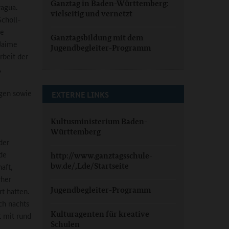
Ganztag in Baden-Württemberg:
ragua.
vielseitig und vernetzt
Scholl-
re
Ganztagsbildung mit dem
 Jaime
Jugendbegleiter-Programm
rbeit der
,
igen sowie
EXTERNE LINKS
Kultusministerium Baden-
Württemberg
der
de
http://www.ganztagsschule-
bw.de/,Lde/Startseite
aft,
rher
Jugendbegleiter-Programm
t hatten.
ch nachts
Kulturagenten für kreative
t mit rund
Schulen