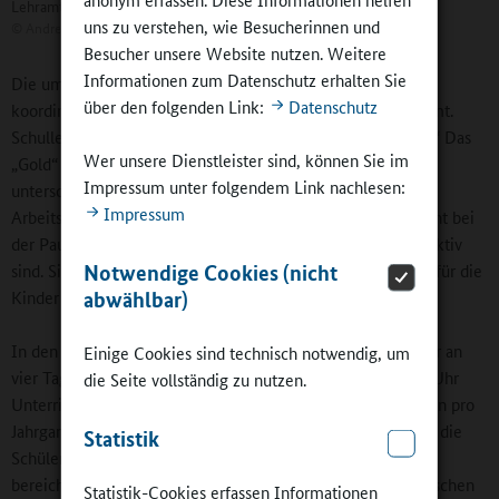
Lehramtsstudierende leiten AGs
uns zu verstehen, wie Besucherinnen und
©
Andreas Hartmann
Besucher unsere Website nutzen. Weitere
Informationen zum Datenschutz erhalten Sie
Die umfangreichen Ganztagsangebote, die Petra Diehl
über den folgenden Link:
Datenschutz
koordiniert, werden ebenfalls von vielen Schultern gestemmt.
Schulleiterin Martina Thielmann: „Sie macht aus Geld Gold.“ Das
Wer unsere Dienstleister sind, können Sie im
„Gold“ sind unter anderem Lehramtsstudierende
Impressum unter folgendem Link nachlesen:
unterschiedlichster Fachrichtungen, die auf Honorarbasis
Impressum
Arbeitsgemeinschaften durchführen, aber auch im Unterricht bei
der Pausenaufsicht und der Gestaltung der Mittagsfreizeit aktiv
Notwendige Cookies (nicht
sind. Sie sind wertvolle Ansprechpartnerinnen und -partner für die
abwählbar)
Kinder und Jugendlichen.
In den Ganztagsklassen haben die Schülerinnen und Schüler an
Einige Cookies sind technisch notwendig, um
vier Tagen der Woche bis 15.45 Uhr und am Freitag bis 12 Uhr
die Seite vollständig zu nutzen.
Unterricht. Zwei Stunden sind für die Arbeitsgemeinschaften pro
Jahrgang wöchentlich am Nachmittag reserviert. Dabei sind die
Statistik
Schülerinnen und Schüler nicht nur die Empfangenden. Sie
bereichern beispielsweise auch den Alltag von älteren Menschen
Statistik-Cookies erfassen Informationen