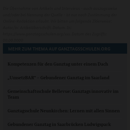
Die Übernahme von Artikeln und Interviews - auch auszugsweise
und/oder bei Nennung der Quelle - ist nur nach Zustimmung der
Online-Redaktion erlaubt. Wir bitten um folgende Zitierweise:
Autor/in: Artikelüberschrift. Datum. In:
https://www.ganztagsschulen.org/xxx. Datum des Zugriffs:
00.00.0000
MEHR ZUM THEMA AUF GANZTAGSSCHULEN.ORG
Kompetenzen für den Ganztag unter einem Dach
„UmsetzBAR“ – Gebundener Ganztag im Saarland
Gemeinschaftsschule Bellevue: Ganztags innovativ im
Team
Ganztagsschule Neunkirchen: Lernen mit allen Sinnen
Gebundener Ganztag in Saarbrücken Ludwigspark