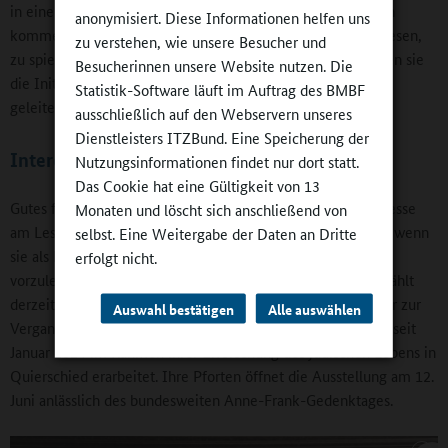
in einer nahegelegenen Seniorenresidenz. Wenn sie dorthin
anonymisiert. Diese Informationen helfen uns
kommen, um mit den Bewohnerinnen und Bewohnern zu lesen,
zu verstehen, wie unsere Besucher und
zu spielen oder einfach einmal ein Eis zu essen, unterstützen sie
Besucherinnen unsere Website nutzen. Die
die Initiative des von der Niederländerin Astrid te Koppele
Statistik-Software läuft im Auftrag des BMBF
geleiteten Seniorenbeirates „Gegen Einsamkeit im Alter“.
ausschließlich auf den Webservern unseres
Dienstleisters ITZBund. Eine Speicherung der
Interessegesteuerte Arbeitsgemeinschaften
Nutzungsinformationen findet nur dort statt.
Das Cookie hat eine Gültigkeit von 13
Gutes für die eigene Lesefertigkeit, aber auch für das Interesse
Monaten und löscht sich anschließend von
am Lesen bei Jüngeren tun Achtklässlerinnen und -klässler, wenn
selbst. Eine Weitergabe der Daten an Dritte
sie als Lesebuddys in die Kitas des Ortes kommen, um dort
erfolgt nicht.
vorzulesen. Zu den Highlights der Arbeitsgemeinschaften zählt
derzeit die Ausstellung „Tagebuch der Anne Frank – Fenster zur
Auswahl bestätigen
Alle auswählen
Vergangenheit“. Sie wurde von der Projektgruppe Q-istorie seit
Januar 2024 im Rahmen ihrer Erforschung des jüdischen Lebens in
Quierschied erarbeitet. Ihre Pforten öffnet die Ausstellung am 12.
Juni anlässlich des bundesweiten Anne-Frank-Gedenktages.