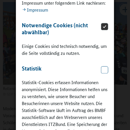
Impressum unter folgendem Link nachlesen:
Impressum
Notwendige Cookies (nicht
abwählbar)
Einige Cookies sind technisch notwendig, um
die Seite vollständig zu nutzen.
Statistik
Statistik-Cookies erfassen Informationen
Rollende Klassen beim Inlinerlauf „Baltic Skating“.
anonymisiert. Diese Informationen helfen uns
©
GSP Schönberg
zu verstehen, wie unsere Besucher und
Besucherinnen unsere Website nutzen. Die
Moderne und „in Schuss“ gehaltene Sportanlagen sind eine
Statistik-Software läuft im Auftrag des BMBF
Voraussetzung für all das, was die Schule ihren Schülerinnen und
ausschließlich auf den Webservern unseres
Schülern ermöglicht: Sportklassen mit täglichen Bewegungszeiten
Dienstleisters ITZBund. Eine Speicherung der
in den Jahrgängen 5 und 6, vierstündiger Wahlpflichtunterricht