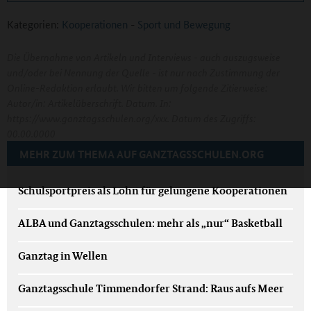
Kategorien:
Kooperationen
-
Sport und Bewegung
Die Übernahme von Artikeln und Interviews - auch auszugsweise
und/oder bei Nennung der Quelle - ist nur nach Zustimmung der
Online-Redaktion erlaubt. Wir bitten um folgende Zitierweise:
Autor/in: Artikelüberschrift. Datum. In:
https://www.ganztagsschulen.org/xxx. Datum des Zugriffs:
00.00.0000
MEHR ZUM THEMA AUF GANZTAGSSCHULEN.ORG
Schulsportpreis als Lohn für gelungene Kooperationen
ALBA und Ganztagsschulen: mehr als „nur“ Basketball
Ganztag in Wellen
Ganztagsschule Timmendorfer Strand: Raus aufs Meer