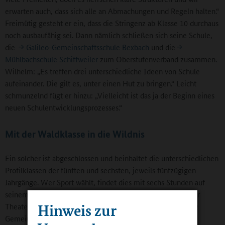
erwarten auch, dass sich alle an Abmachungen und Regeln halten.“
Freimütig gesteht er ein, dass die Stringenz ab Klasse 10 durchaus
noch ausbaufähig sei. Dann nämlich schließen sich seine Schule,
die
Galileo-Gemeinschaftsschule Bexbach
und die
Mühlbachschule Schiffweiler
zum Oberstufenverband zusammen.
Wilhelm: „Es treffen drei unterschiedliche Ideen von Schule
aufeinander. Die gilt es, unter einen Hut zu bringen.“ Leicht
schmunzelnd fügt er hinzu: „Vielleicht ist das ja der Beginn eines
neuen Schulentwicklungsprozesses.“
Mit der Waldklasse in die Wildnis
Ein solcher ist abgeschlossen und beinhaltet die unterschiedlichen
Profilklassen der fünften und sechsten, jeweils fünfzügigen
Jahrgänge. Wer Sport wählt, findet dies mit sechs Stunden auf
seinem Stundenplan. Die Theatergruppe unter Leitung einer
Hinweis zur
Theaterpädagogin sieht sich in vier Stunden pro Woche. Die
Gemeinschaftsschule kooperiert eng mit dem Kinder- und