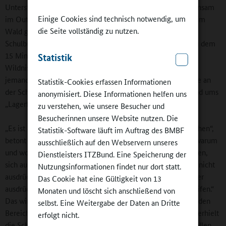
Unterstufe gebucht. Sie starten einen Unterrichtstag gemeinsam
Einige Cookies sind technisch notwendig, um
im Outdoor-Klassenzimmer, das Schülerinnen und Schüler im
die Seite vollständig zu nutzen.
Wald gebaut haben. Mit dem knallgelben amerikanischen
Schulbus oder den schuleigenen Fahrrädern gelangen sie zu dem
15 Minuten entfernten Gelände im Wald. Dort erwarten sie
Statistik
Wildnispädagoge Mike Adams, Künstlerin Stephanie Laub,
jemand aus dem Kreis der Sozialarbeit sowie derjenigen, die an
Statistik-Cookies erfassen Informationen
der Schule ein Freiwilliges Ökologisches Jahr ableisten. Rund ums
anonymisiert. Diese Informationen helfen uns
„Lagerfeuer“ wird beraten, was an diesem Tag ansteht.
zu verstehen, wie unsere Besucher und
Besucherinnen unsere Website nutzen. Die
„Es ist enorm wichtig, mit Kindern über ihr Lernen zu sprechen“,
Statistik-Software läuft im Auftrag des BMBF
betont Schulleiter Clemens Wilhelm. „Sie müssen wissen, warum
ausschließlich auf den Webservern unseres
und wofür sie etwas tun.“ Hier im Wald wird Raum geschaffen,
Dienstleisters ITZBund. Eine Speicherung der
sich auch mit Themen und Inhalten zu beschäftigen, die so nicht
Nutzungsinformationen findet nur dort statt.
ausdrücklich im Lehrplan stehen. Oder, wie es der Schulleiter
Das Cookie hat eine Gültigkeit von 13
ausdrückt: „Es ist möglich, mit allen Sinnen Dinge zu begreifen.“
Monaten und löscht sich anschließend von
Das wird durch die Erweiterung der Draußenpädagogik um den
selbst. Eine Weitergabe der Daten an Dritte
Bereich Landwirtschaft bald weiter gestärkt werden. Jüngst erhielt
erfolgt nicht.
die Schule einen 1.500 Quadratmeter großen Acker. Hier sollen