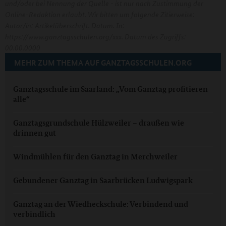
und/oder bei Nennung der Quelle - ist nur nach Zustimmung der
Online-Redaktion erlaubt. Wir bitten um folgende Zitierweise:
Autor/in: Artikelüberschrift. Datum. In:
https://www.ganztagsschulen.org/xxx. Datum des Zugriffs:
00.00.0000
MEHR ZUM THEMA AUF GANZTAGSSCHULEN.ORG
Ganztagsschule im Saarland: „Vom Ganztag profitieren
alle“
Ganztagsgrundschule Hülzweiler – draußen wie
drinnen gut
Windmühlen für den Ganztag in Merchweiler
Gebundener Ganztag in Saarbrücken Ludwigspark
Ganztag an der Wiedheckschule: Verbindend und
verbindlich