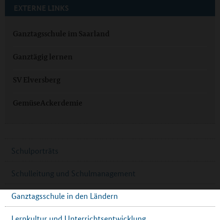
EXTERNE LINKS
Ganztagsschule im Saarland
Ganztägig lernen
SV Elversberg
GemüseAckerdemie
Schulporträts
Schulleitung und Schulmanagement
Ganztagsschule in den Ländern
Lernkultur und Unterrichtsentwicklung