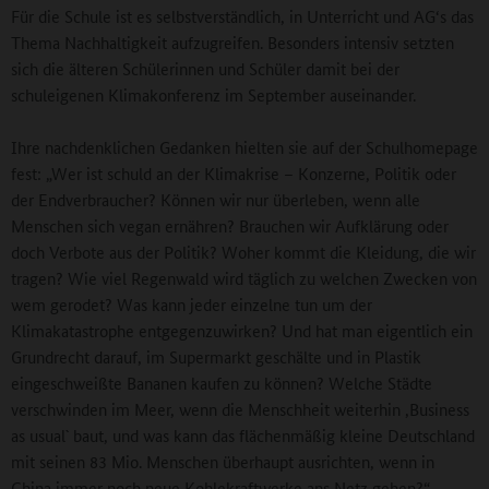
Für die Schule ist es selbstverständlich, in Unterricht und AG‘s das
Thema Nachhaltigkeit aufzugreifen. Besonders intensiv setzten
sich die älteren Schülerinnen und Schüler damit bei der
schuleigenen Klimakonferenz im September auseinander.
Ihre nachdenklichen Gedanken hielten sie auf der Schulhomepage
fest: „Wer ist schuld an der Klimakrise – Konzerne, Politik oder
der Endverbraucher? Können wir nur überleben, wenn alle
Menschen sich vegan ernähren? Brauchen wir Aufklärung oder
doch Verbote aus der Politik? Woher kommt die Kleidung, die wir
tragen? Wie viel Regenwald wird täglich zu welchen Zwecken von
wem gerodet? Was kann jeder einzelne tun um der
Klimakatastrophe entgegenzuwirken? Und hat man eigentlich ein
Grundrecht darauf, im Supermarkt geschälte und in Plastik
eingeschweißte Bananen kaufen zu können? Welche Städte
verschwinden im Meer, wenn die Menschheit weiterhin ,Business
as usual` baut, und was kann das flächenmäßig kleine Deutschland
mit seinen 83 Mio. Menschen überhaupt ausrichten, wenn in
China immer noch neue Kohlekraftwerke ans Netz gehen?“