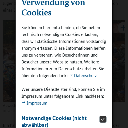
Verwendung von
Jugendtheater „Überzwerg“. Eine Theaterklasse wird sogar von
Cookies
einer Schauspielerin des Theaters mit unterrichtet.
Sie können hier entscheiden, ob Sie neben
technisch notwendigen Cookies erlauben,
dass wir statistische Informationen vollständig
anonym erfassen. Diese Informationen helfen
uns zu verstehen, wie Besucherinnen und
Besucher unsere Website nutzen. Weitere
Informationen zum Datenschutz erhalten Sie
über den folgenden Link:
Datenschutz
Wer unsere Dienstleister sind, können Sie im
Impressum unter folgendem Link nachlesen:
Impressum
Abwechslungsreiche Draußenpädagogik
©
Ganztagsgemeinschaftsschule Neunkirchen
Notwendige Cookies (nicht
abwählbar)
Ein halber Tag ist gar für die „Waldklassen“ im Waldprojekt der