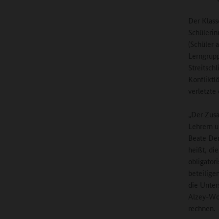
Der Klass
Schüleri
(Schüler 
Lerngrupp
Streitsch
Konfliktl
verletzte
„Der Zusa
Lehrern un
Beate Der
heißt, di
obligator
beteilige
die Unter
Alzey-Wor
rechnen.