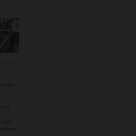
samtschule
r
sie ihre
G und
e
g unter
angeboten,