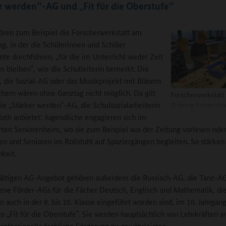
r werden‟-AG und „Fit für die Oberstufe‟
ren zum Beispiel die Forscherwerkstatt am
g, in der die Schülerinnen und Schüler
te durchführen, „für die im Unterricht weder Zeit
 bleiben‟, wie die Schulleiterin bemerkt. Die
die Sozial-AG oder das Musikprojekt mit Bläsern
chern wären ohne Ganztag nicht möglich. Da gilt
Forscherwerkstatt
©
Georg-Forster-Ge
die „Stärker werden‟-AG, die Schulsozialarbeiterin
oth anbietet: Jugendliche engagieren sich im
ten Seniorenheim, wo sie zum Beispiel aus der Zeitung vorlesen ode
en und Senioren im Rollstuhl auf Spaziergängen begleiten. So stärken 
hkeit.
fältigen AG-Angebot gehören außerdem die Russisch-AG, die Tanz-A
ene Förder-AGs für die Fächer Deutsch, Englisch und Mathematik, di
n auch in der 8. bis 10. Klasse eingeführt worden sind, im 10. Jahrgan
 „Fit für die Oberstufe‟. Sie werden hauptsächlich von Lehrkräften 
rofessionelle fachliche Förderung zu gewährleisten.