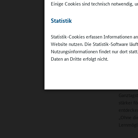
Einige Cookies sind technisch notwendig, um
Statistik
Statistik-Cookies erfassen Informationen a
Einweihung
Mensaterr
Website nutzen. Die Statistik-Software läu
©
Georg-Fo
Nutzungsinformationen findet nur dort statt
Daten an Dritte erfolgt nicht.
Das Ganzt
Ganztagsg
Aufenthal
Ganztagst
stärker f
entdecken
„Ohne die
Lernmögli