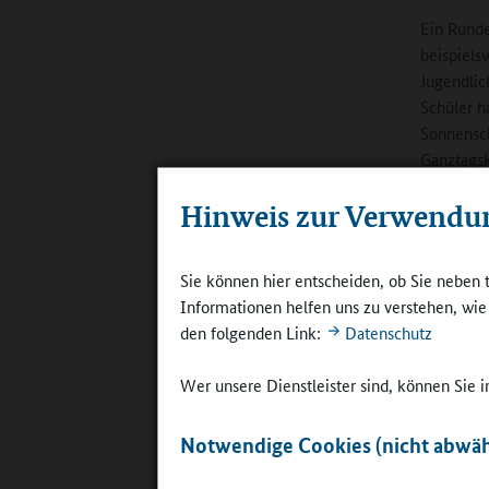
Ein Runde
beispiels
Jugendlic
Schüler h
Sonnensch
Ganztagsk
fühlt man
Hinweis zur Verwendu
Ganztag
Sie können hier entscheiden, ob Sie neben 
Seit dem 
Informationen helfen uns zu verstehen, wi
Gebäude u
den folgenden Link:
Datenschutz
Ganztagss
Schülerin
Wer unsere Dienstleister sind, können Sie
pädagogis
allesamt 
Notwendige Cookies (nicht abwäh