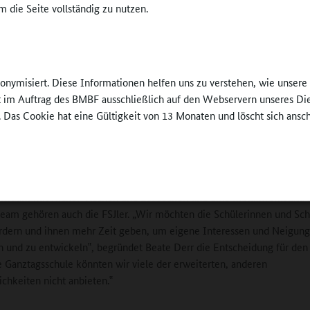
 die Seite vollständig zu nutzen.
von vier Klassen als gebundene Ganztagsklassen org
Für immer mehr Eltern steht bei der Wahl der
Ganztagsschule für ihre Kinder inzwischen das gut
pädagogische Angebot im Vordergrund, nicht mehr
Betreuung, um Familie und Beruf vereinbaren zu 
nonymisiert. Diese Informationen helfen uns zu verstehen, wie unser
 der
asse
Schulleiterin Beate Derr und ihre Stellvertreterin D
ft im Auftrag des BMBF ausschließlich auf den Webservern unseres Di
rster-Gesamtschule
Holland haben schon oft von Eltern gehört, dass di
. Das Cookie hat eine Gültigkeit von 13 Monaten und löscht sich ansc
Informationsabende zum Ganztag überzeugt hätte
agsteam um Koordinatorin Katharina Brandt wirkt in einem eigenen, 
ebäude. In dem befinden sich die Mensa, ein Teamraum, ein Ruhera
tsraum mit Kicker-Tischen und Leseecken und eine Metallwerkstatt.
eam gehören auch die FSJler. „Wir möchten die Schülerinnen und Sch
ördern und ihnen mehr Zeit geben, um eigene Interessen und Neigun
 und zu entwickeln‟, begründet Beate Derr die Entscheidung für den
 Ganztagsschule könnten wir viele der erweiterten, anderen
chkeiten nicht anbieten.‟