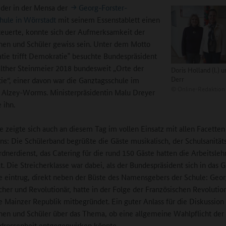
 der in der Mensa der
Georg-Forster-
ule in Wörrstadt
mit seinem Essenstablett einen
teuerte, konnte sich der Aufmerksamkeit der
nen und Schüler gewiss sein. Unter dem Motto
ie trifft Demokratie‟ besuchte Bundespräsident
ther Steinmeier 2018 bundesweit „Orte der
Doris Holland (l.) 
Derr
e“, einer davon war die Ganztagsschule im
©
Online-Redaktion
 Alzey-Worms. Ministerpräsidentin Malu Dreyer
 ihn.
e zeigte sich auch an diesem Tag im vollen Einsatz mit allen Facetten
ns: Die Schülerband begrüßte die Gäste musikalisch, der Schulsanität
Ordnerdienst, das Catering für die rund 150 Gäste hatten die Arbeitsle
lt. Die Streicherklasse war dabei, als der Bundespräsident sich in das 
e eintrug, direkt neben der Büste des Namensgebers der Schule: Georg
cher und Revolutionär, hatte in der Folge der Französischen Revolutio
e Mainzer Republik mitbegründet. Ein guter Anlass für die Diskussion
nen und Schüler über das Thema, ob eine allgemeine Wahlpflicht der
rdrossenheit entgegenwirken könnte.