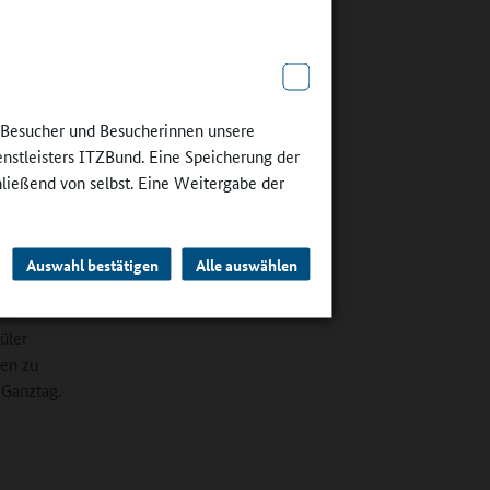
anisiert.
e
 nur eine
können.
e Besucher und Besucherinnen unsere
oris
enstleisters ITZBund. Eine Speicherung der
e
hließend von selbst. Eine Weitergabe der
n.
separaten
Auswahl bestätigen
Alle auswählen
um, ein
 Zum
üler
gen zu
 Ganztag.