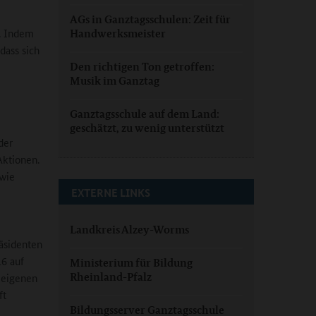
AGs in Ganztagsschulen: Zeit für
r. Indem
Handwerksmeister
dass sich
Den richtigen Ton getroffen:
Musik im Ganztag
Ganztagsschule auf dem Land:
geschätzt, zu wenig unterstützt
der
Aktionen.
 wie
EXTERNE LINKS
Landkreis Alzey-Worms
äsidenten
16 auf
Ministerium für Bildung
Rheinland-Pfalz
r eigenen
ft
Bildungsserver Ganztagsschule