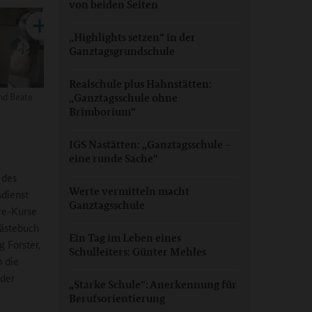
von beiden Seiten
„Highlights setzen“ in der
Ganztagsgrundschule
Realschule plus Hahnstätten:
und Beate
„Ganztagsschule ohne
Brimborium“
IGS Nastätten: „Ganztagsschule –
eine runde Sache“
 des
Werte vermitteln macht
sdienst
Ganztagsschule
hre-Kurse
Gästebuch
Ein Tag im Leben eines
 Forster,
Schulleiters: Günter Mehles
n die
 der
„Starke Schule“: Anerkennung für
Berufsorientierung