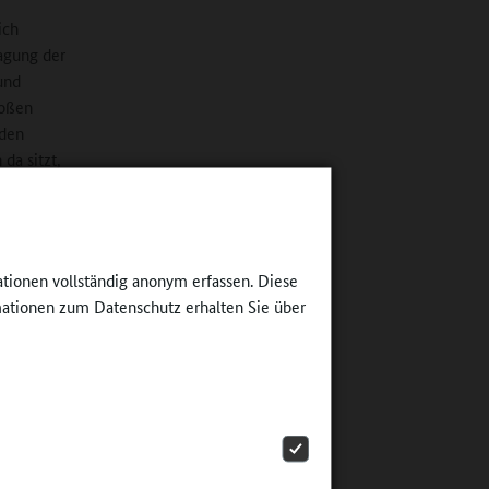
ich
agung der
und
roßen
 den
da sitzt,
ationen vollständig anonym erfassen. Diese
sich das
ationen zum Datenschutz erhalten Sie über
t, als
ften, fünf
Jlern –
eils zwei