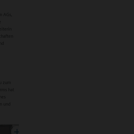
en AGs,
e
eiterin
chaften
nd
au zum
rms hat
ches
en und