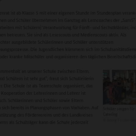
enrat ist ab Klasse 5 mit einer eigenen Stunde im Stundenplan veranke
nnen und Schüler übernehmen im Ganztag als Lerncoaches der „SamS
arbeiten mit Schülern) Verantwortung für Fünft- und Sechstklässler, in
en betreuen. Sie sind als Lesescouts und Medienscouts aktiv. Als
lichter ausgebildete Schülerinnen und Schüler unterstützen
ösungsprozesse. Die Jugendlichen kümmern sich im Schulsanitätsdien
 oder kranke Mitschüler und organisieren den täglichen Bereitschaftsdi
mmenhalt an unserer Schule zwischen Eltern,
d Schülern ist sehr gut‟, freut sich Schulleiterin
r. Die Schule ist als Teamschule organisiert, das
e Kooperation der Lehrerinnen und Lehrer ist
isch. Schülerinnen und Schüler sowie Eltern
n sich bereits in Planungsphasen von Vorhaben. Auf
Schüler sorgen für
Catering
stützung des Fördervereins und des Landkreises
©
Georg-Forster-Ge
ms als Schulträger kann die Schule jederzeit