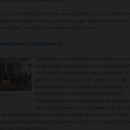
le ist ein tolles Beispiel für eine demokratische Lern- und Schulkultu
eigenen Erfahrungen machen, lernen die jungen Menschen am besten, 
t auszahlt‟, lobte Ministerpräsidentin Malu Dreyer.
parlament und Klassenrat
Partizipation und Demokratie beschränken sich in 
Georg-Forster-Gesamtschule nicht auf besondere 
Sie sind ein fester Bestandteil des Schullebens. So
damals, lädt die Georg-Forster-Gesamtschule als
Modellschule für Partizipation und Demokratie in
Rheinland-Pfalz häufig zu Veranstaltungen und
rlament
rster-Gesamtschule
Diskussionsrunden ein. Beim Besuch des Bundespr
tagte beispielsweise das Schülerparlament, das 20
 der Schülervertretung (SV) eingeführt wurde. Die SV bietet mit eine
meinschaft im Ganztag die Möglichkeit, sich für die Schulgemeinscha
ngen und mitzubestimmen.