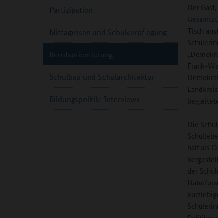
Der Gast,
Partizipation
Gesamtsch
Tisch ans
Mittagessen und Schulverpflegung
Schülerin
„Demokrat
Berufsorientierung
Frank-Wal
Schulbau und Schularchitektur
Demokrati
Landkreis
Bildungspolitik: Interviews
begleitete
Die Schul
Schullebe
half als 
hergestel
der Schul
Naturfors
kurzlebig
Schülerin
Politikve