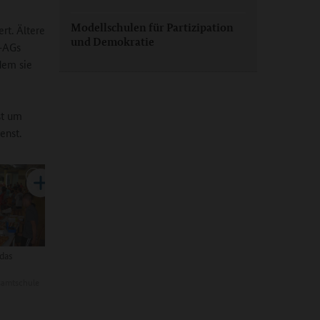
Modellschulen für Partizipation
rt. Ältere
und Demokratie
‟-AGs
dem sie
st um
enst.
 das
samtschule