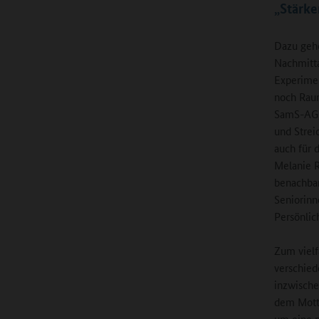
„Stärke
Dazu gehö
Nachmitta
Experimen
noch Raum
SamS-AG, 
und Strei
auch für 
Melanie R
benachbar
Seniorinn
Persönlic
Zum viel
verschied
inzwische
dem Motto
um eine p