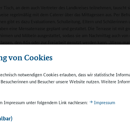
r Tisch, an dem auch Vertreter des Landkreises teilnehmen, tauscht s
weise regelmäßig mit dem Caterer über das Mittagessen aus. Per Befr
hen gibt es dazu Evaluationen. Schulleitung, Eltern und Schülerinnen 
aben eine Mensaterrasse geplant und gestaltet. Die Terrasse ist mit g
irmen und Möbeln ausgestattet, sodass sie am Nachmittag auch von
lassen, den AGs oder zur Freiarbeit genutzt werden kann. „Wenn man 
 sich wie im Urlaub‟, lobt eine Schülerin.
ng von Cookies
sschule erweitert die Lernmöglichkeiten
technisch notwendigen Cookies erlauben, dass wir statistische Inform
Schuljahr 2005/2006 arbeitet die 1993 gegründete Gesamtschule, die 
e Besucherinnen und Besucher unsere Website nutzen. Weitere Inform
nd weitläufige Gelände mit der
Erich-Kästner-Realschule plus
teil
chule in Angebotsform, also mit einem offenen Angebot. Rund 850
nen und Schüler besuchen die Gesamtschule, begleitet von 92 Lehrkrä
 im Impressum unter folgendem Link nachlesen:
Impressum
chen Fachkräften einer Schulsozialarbeiterin und derzeit auch vier FS
ehemalige Schülerinnen und Schüler.
lbar)
Inzwischen sind in den Jahrgangsstufen 5 bis 7 jew