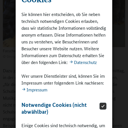
Sie können hier entscheiden, ob Sie neben
technisch notwendigen Cookies erlauben,
dass wir statistische Informationen vollständig
anonym erfassen. Diese Informationen helfen
uns zu verstehen, wie Besucherinnen und
Besucher unsere Website nutzen. Weitere
Forscherwerkstatt
Informationen zum Datenschutz erhalten Sie
©
Georg-Forster-Gesamtschule
über den folgenden Link:
Datenschutz
Dazu gehören zum Beispiel die Forscherwerkstatt am Nachmittag,
Wer unsere Dienstleister sind, können Sie im
in der die Schülerinnen und Schüler Experimente durchführen,
Impressum unter folgendem Link nachlesen:
„für die im Unterricht weder Zeit noch Raum bleiben‟, wie die
Impressum
Schulleiterin bemerkt. Die SamS-AG, die Sozial-AG oder das
Musikprojekt mit Bläsern und Streichern wären ohne Ganztag
Notwendige Cookies (nicht
nicht möglich. Da gilt auch für die „Stärker werden‟-AG, die
abwählbar)
Schulsozialarbeiterin Melanie Roth anbietet: Jugendliche
engagieren sich im benachbarten Seniorenheim, wo sie zum
Einige Cookies sind technisch notwendig, um
Beispiel aus der Zeitung vorlesen oder Seniorinnen und Senioren