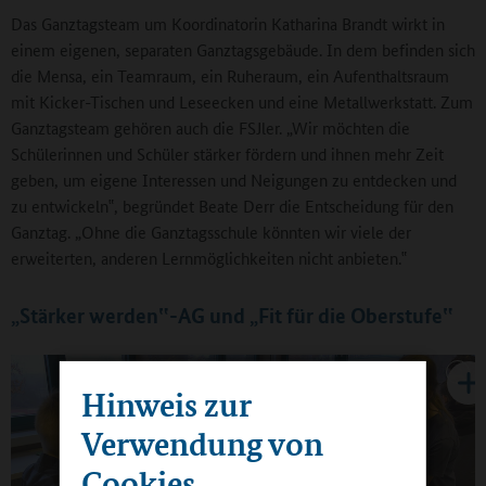
Das Ganztagsteam um Koordinatorin Katharina Brandt wirkt in
einem eigenen, separaten Ganztagsgebäude. In dem befinden sich
die Mensa, ein Teamraum, ein Ruheraum, ein Aufenthaltsraum
mit Kicker-Tischen und Leseecken und eine Metallwerkstatt. Zum
Ganztagsteam gehören auch die FSJler. „Wir möchten die
Schülerinnen und Schüler stärker fördern und ihnen mehr Zeit
geben, um eigene Interessen und Neigungen zu entdecken und
zu entwickeln‟, begründet Beate Derr die Entscheidung für den
Ganztag. „Ohne die Ganztagsschule könnten wir viele der
erweiterten, anderen Lernmöglichkeiten nicht anbieten.‟
„Stärker werden‟-AG und „Fit für die Oberstufe‟
Hinweis zur
Verwendung von
Cookies