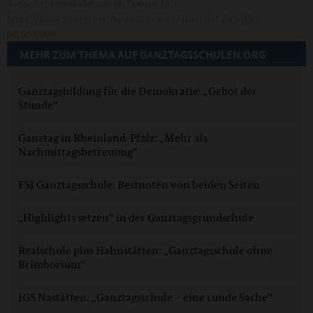
Autor/in: Artikelüberschrift. Datum. In:
https://www.ganztagsschulen.org/xxx. Datum des Zugriffs:
00.00.0000
MEHR ZUM THEMA AUF GANZTAGSSCHULEN.ORG
Ganztagsbildung für die Demokratie: „Gebot der
Stunde“
Ganztag in Rheinland-Pfalz: „Mehr als
Nachmittagsbetreuung“
FSJ Ganztagsschule: Bestnoten von beiden Seiten
„Highlights setzen“ in der Ganztagsgrundschule
Realschule plus Hahnstätten: „Ganztagsschule ohne
Brimborium“
IGS Nastätten: „Ganztagsschule – eine runde Sache“