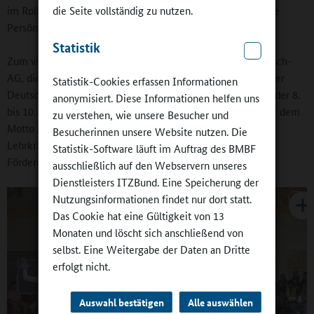
die Seite vollständig zu nutzen.
im Rollstuhl auf Spaziergängen begleiten. So stärken sie ihre
Persönlichkeit.
Statistik
Zum vielfältigen AG-Angebot gehören außerdem die Russisch-
AG, die Tanz-AG und verschiedene Förder-AGs für die Fächer
Statistik-Cookies erfassen Informationen
Deutsch, Englisch und Mathematik, die inzwischen auch in der 8.
anonymisiert. Diese Informationen helfen uns
bis 10. Klasse eingeführt worden sind, im 10. Jahrgang unter dem
zu verstehen, wie unsere Besucher und
Motto „Fit für die Oberstufe‟. Sie werden hauptsächlich von
Besucherinnen unsere Website nutzen. Die
Lehrkräften angeboten, um eine professionelle fachliche
Statistik-Software läuft im Auftrag des BMBF
Förderung zu gewährleisten.
ausschließlich auf den Webservern unseres
Dienstleisters ITZBund. Eine Speicherung der
Nutzungsinformationen findet nur dort statt.
Das Cookie hat eine Gültigkeit von 13
Monaten und löscht sich anschließend von
selbst. Eine Weitergabe der Daten an Dritte
erfolgt nicht.
Auswahl bestätigen
Alle auswählen