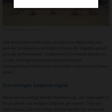
©
Georg-Forster-Gesamtschule
„Die Kolleginnen und Kollegen sind gerne in diesen AGs, und
auch die Schülerinnen und Schüler nehmen die Angebote gut an‟,
kann die stellvertretende Schulleiterin Doris Holland bilanzieren.
„In den Arbeitsgemeinschaften können sich auch
leistungsstärkere Schülerinnen und Schüler nochmal extra fördern
lassen.‟
Zum richtigen Zeitpunkt digital
Momentan beschäftigt alle die Digitalisierung. „Der Digitalpakt ist
für uns genau zum richtigen Zeitpunkt gekommen‟, freut sich
Doris Holland. „Der Kreis Alzey-Worms hat sich hier schon sehr