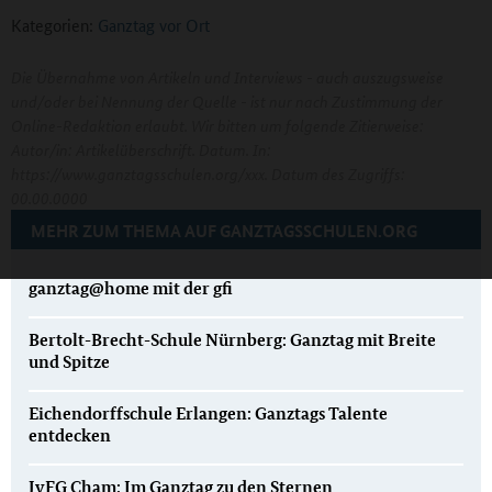
Kategorien:
Ganztag vor Ort
Die Übernahme von Artikeln und Interviews - auch auszugsweise
und/oder bei Nennung der Quelle - ist nur nach Zustimmung der
Online-Redaktion erlaubt. Wir bitten um folgende Zitierweise:
Autor/in: Artikelüberschrift. Datum. In:
https://www.ganztagsschulen.org/xxx. Datum des Zugriffs:
00.00.0000
MEHR ZUM THEMA AUF GANZTAGSSCHULEN.ORG
ganztag@home mit der gfi
Bertolt-Brecht-Schule Nürnberg: Ganztag mit Breite
und Spitze
Eichendorffschule Erlangen: Ganztags Talente
entdecken
JvFG Cham: Im Ganztag zu den Sternen