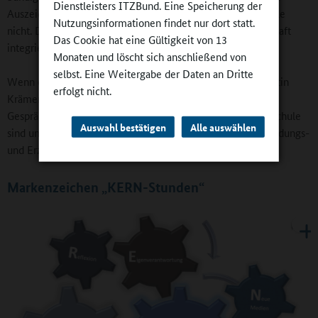
Dienstleisters ITZBund. Eine Speicherung der
Auszeichnungen hält: „Ohne Demokratie funktioniert Schule
Nutzungsinformationen findet nur dort statt.
nicht. Die Kinder und Jugendlichen müssen in die Gesellschaft
Das Cookie hat eine Gültigkeit von 13
integriert sein.“
Monaten und löscht sich anschließend von
selbst. Eine Weitergabe der Daten an Dritte
Wenn er von Schülerinnen und Schülern spricht, denkt Martin
erfolgt nicht.
Krämer automatisch auch an die Elternschaft, die wichtige
Gesprächspartner, Impulsgeber und Unterstützer für eine Schule
Auswahl bestätigen
Alle auswählen
sind und sich an der Johannes-Kern-Schule als Teil einer Bildungs-
und Erziehungspartnerschaft versteht.
Markenzeichen „KERN-Stunden“