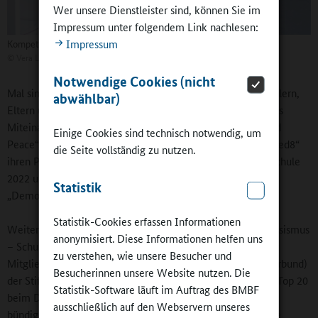
Wer unsere Dienstleister sind, können Sie im
Impressum unter folgendem Link nachlesen:
Impressum
Kompetenzen des 21. Jahrhunderts im Fokus
©
Vera Loitzsch
Notwendige Cookies (nicht
Mal sind es die „goldWERTE“, hinter denen sich – von Schülern,
abwählbar)
Eltern und Lehrkräften gemeinsam aufgestellte – Werte des
Miteinanders verbergen, mal sind es Themen wie „Love and
Einige Cookies sind technisch notwendig, um
Peace“ oder Gerechtigkeit, die unter dem Stichwort „nachged8“
die Seite vollständig zu nutzen.
ihren Platz finden. Kein Wunder, dass die Johannes-Kern-Schule
2022 und 2023 als Bundessieger aus dem Wettbewerb
Statistik
„Demokratisch handeln“ hervorgegangen ist.
Statistik-Cookies erfassen Informationen
Weitere klingende Titel fügen sich hinzu: „Schule ohne Rassismus
anonymisiert. Diese Informationen helfen uns
– Schule mit Courage“ und „Umweltschule“ . Die Schule ist
zu verstehen, wie unsere Besucher und
Mitglied des Verbunds „StarS“ (Starke-Schulen – starker Verbund)
Besucherinnen unsere Website nutzen. Die
der Stiftung Bildungspakt Bayern und gehörte 2023 zu den Top 20
Statistik-Software läuft im Auftrag des BMBF
beim Deutschen Schulpreis. Der Schulleiter bringt kurz und
ausschließlich auf den Webservern unseres
bündig auf den Punkt, was er für entscheidend für alle diese