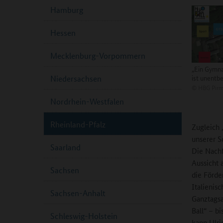
Hamburg
Hessen
Mecklenburg-Vorpommern
„Ein Gymna
ist unentbe
Niedersachsen
©
HBG Pirm
Nordrhein-Westfalen
Rheinland-Pfalz
Zugleich 
unserer Sc
Saarland
Die Nachf
Aussicht 
Sachsen
die Förde
Italienis
Sachsen-Anhalt
Ganztagsa
Ball“ – b
Schleswig-Holstein
kann Ulri