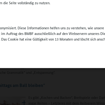
 die Seite vollständig zu nutzen.
Aufenthaltsraum 
s, ohne dass es abgestimmt ist“, erklärt GTS-
der Stille stehen z
or Matthias Jann. „Den Methodenwechsel des
Verfügung.
ts übertragen wir auf den Nachmittag – Kinder und
©
HBG Pirmasens
he brauchen Abwechslung.“
nonymisiert. Diese Informationen helfen uns zu verstehen, wie unser
ie meisten Arbeitsgemeinschaften von Lehrkräften angeboten werden
ft im Auftrag des BMBF ausschließlich auf den Webservern unseres Di
ngebot laut Schulleiter Ulrich Klein „nicht so den Ruch des Angehäng
. Das Cookie hat eine Gültigkeit von 13 Monaten und löscht sich ansc
ie AGs können mit Unterrichtsinhalten kombiniert werden. „Bei den 
Vielfalt unseres Schullebens.“ Zu den über 30 Angebote gehören zum B
hntelanger Schultradition – Schach in Kooperation mit dem Schachclu
, „Argumentieren“ oder die AG Schülerzeitung, ab Klasse 7 die Medi
 9 die AG „Bloggen“ und ebenso „Mathematische Knobeleien“, „Fit in L
sche Grammatik“ und „Entspannung“.
ttags am Ball bleiben“
Es gibt „Kochen und Backen“, Brettspiele oder Dar
sogar Reiten – Letzteres mit dem Reitverein Winz