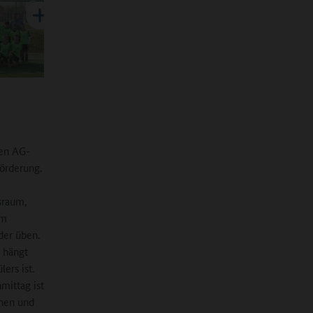
gen AG-
örderung.
sraum,
im
der üben.
r hängt
ers ist.
mittag ist
nnen und