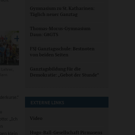
Gymnasium zu St. Katharinen:
Täglich neuer Ganztag
Thomas-Morus-Gymnasium
Daun: G8GTS
FSJ Ganztagsschule: Bestnoten
von beiden Seiten
Ganztagsbildung für die
 Lehrer,
Jlern
Demokratie: „Gebot der Stunde“
derkurse.“
EXTERNE LINKS
zu
Video
tto: „Ich
en
Hugo-Ball-Gesellschaft Pirmasens
pen klein