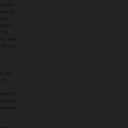
im Reit-
mgang mit
 und ‑-
rungen –
 für
für unser
. Die von
e, der
ns“ –
 Maurice
ngerzone“
die Manga-