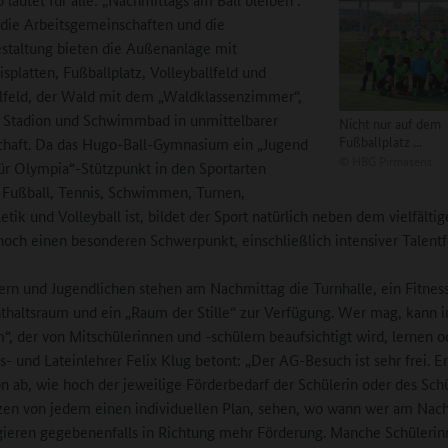
die Arbeitsgemeinschaften und die
estaltung bieten die Außenanlage mit
isplatten, Fußballplatz, Volleyballfeld und
lfeld, der Wald mit dem „Waldklassenzimmer“,
 Stadion und Schwimmbad in unmittelbarer
Nicht nur auf dem
Fußballplatz ...
haft. Da das Hugo-Ball-Gymnasium ein „Jugend
©
HBG Pirmasens
 für Olympia“-Stützpunkt in den Sportarten
 Fußball, Tennis, Schwimmen, Turnen,
etik und Volleyball ist, bildet der Sport natürlich neben dem vielfälti
och einen besonderen Schwerpunkt, einschließlich intensiver Talentf
rn und Jugendlichen stehen am Nachmittag die Turnhalle, ein Fitnes
thaltsraum und ein „Raum der Stille“ zur Verfügung. Wer mag, kann 
“, der von Mitschülerinnen und -schülern beaufsichtigt wird, lernen o
s- und Lateinlehrer Felix Klug betont: „Der AG-Besuch ist sehr frei. E
n ab, wie hoch der jeweilige Förderbedarf der Schülerin oder des Schül
zen von jedem einen individuellen Plan, sehen, wo wann wer am Nach
gieren gegebenenfalls in Richtung mehr Förderung. Manche Schüleri