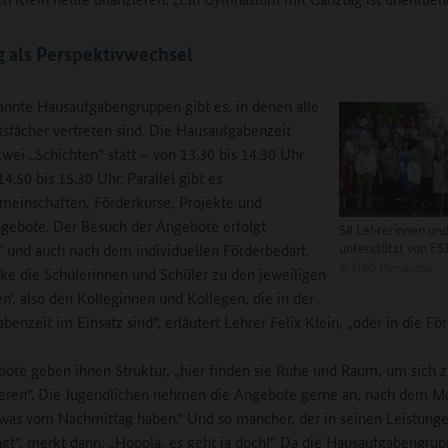
 als Perspektivwechsel
annte Hausaufgabengruppen gibt es, in denen alle
tsfächer vertreten sind. Die Hausaufgabenzeit
 zwei „Schichten“ statt – von 13.30 bis 14.30 Uhr
4.50 bis 15.30 Uhr. Parallel gibt es
meinschaften, Förderkurse, Projekte und
ngebote. Der Besuch der Angebote erfolgt
58 Lehrerinnen und
unterstützt von FS
“ und auch nach dem individuellen Förderbedarf.
©
HBG Pirmasens
cke die Schülerinnen und Schüler zu den jeweiligen
en', also den Kolleginnen und Kollegen, die in der
enzeit im Einsatz sind“, erläutert Lehrer Felix Klein, „oder in die För
ote geben ihnen Struktur, „hier finden sie Ruhe und Raum, um sich 
eren“. Die Jugendlichen nehmen die Angebote gerne an, nach dem Mo
 was vom Nachmittag haben.“ Und so mancher, der in seinen Leistung
gt“, merkt dann: „Hoppla, es geht ja doch!“ Da die Hausaufgabengrup