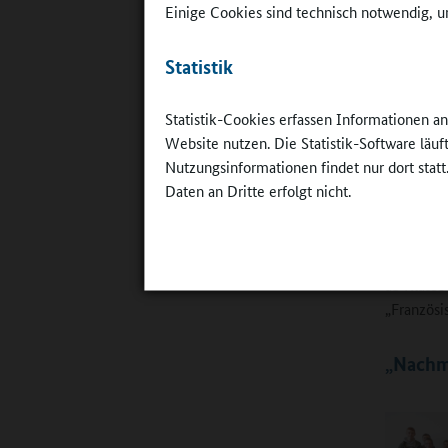
Einige Cookies sind technisch notwendig, um
keiner wa
Koordinat
Statistik
Unterrich
Jugendlic
Statistik-Cookies erfassen Informationen a
Da auch d
Website nutzen. Die Statistik-Software läu
Ganztagsa
Nutzungsinformationen findet nur dort statt
sondern d
Daten an Dritte erfolgt nicht.
sich die 
in jahrze
Pirmasens
ab Klasse
„Französi
„Nachmi