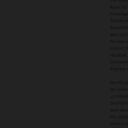
Raum für 
Freizeitg
Tischtenn
Basketbal
aber auch
Nachbarsc
trainiert
Handball,
Leichtathl
Angebot n
Den Kinde
der Aufen
„Lernraum
Geschicht
auch davo
Wir besit
und korri