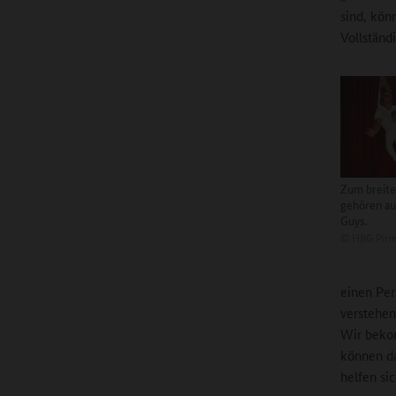
sind, kön
Vollständ
Zum breit
gehören au
Guys.
©
HBG Pirm
einen Per
verstehen
Wir bekom
können da
helfen si