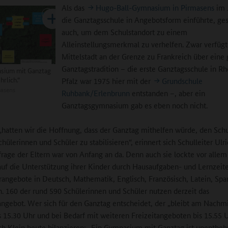
Als das
Hugo-Ball-Gymnasium in Pirmasens
im 
die Ganztagsschule in Angebotsform einführte, ge
auch, um dem Schulstandort zu einem
Alleinstellungsmerkmal zu verhelfen. Zwar verfügt
Mittelstadt an der Grenze zu Frankreich über eine
Ganztagstradition – die erste Ganztagsschule in Rh
sium mit Ganztag
hrlich.“
Pfalz war 1975 hier mit der
Grundschule
asens
Ruhbank/Erlenbrunn
entstanden –, aber ein
Ganztagsgymnasium gab es eben noch nicht.
„hatten wir die Hoffnung, dass der Ganztag mithelfen würde, den Schu
hülerinnen und Schüler zu stabilisieren“, erinnert sich Schulleiter Ulri
rage der Eltern war von Anfang an da. Denn auch sie lockte vor allem
auf die Unterstützung ihrer Kinder durch Hausaufgaben- und Lernzeit
rangebote in Deutsch, Mathematik, Englisch, Französisch, Latein, Spa
ch. 160 der rund 590 Schülerinnen und Schüler nutzen derzeit das
ngebot. Wer sich für den Ganztag entscheidet, der „bleibt am Nachm
is 15.30 Uhr und bei Bedarf mit weiteren Freizeitangeboten bis 15.55 U
ch Klein heute bilanzieren: „Ein Gymnasium mit Ganztag ist unentbehr