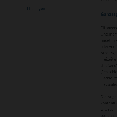
Thüringen
Ganztag
Elf sogen
Unterrich
findet in
oder von 1
Arbeitsge
Freizeita
„fließend
„Ich schi
'Fachleut
Hausaufgab
Die Angeb
konzentri
will auch
„durchhän