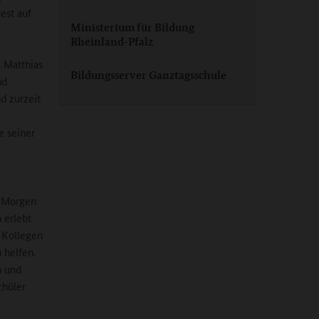
est auf
Ministerium für Bildung
Rheinland-Pfalz
. Matthias
Bildungsserver Ganztagsschule
nd
d zurzeit
e seiner
n Morgen
 erlebt
 Kollegen
 helfen.
n und
chüler