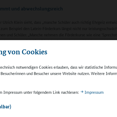
immt und abwechslungsreich
er Ulrich Klein sieht, dass „manche Schüler auch richtig Ehrgeiz entwic
zum Beispiel den Latein-Förderkurs längst nicht nur leistungsschwäc
nen und Schüler. „Manche nehmen die Förderkurse wie eine 'Sprechst
gehen ganz gezielt hin.“ Die Jahrgänge mischen sich hier, „und da m
wie man was macht, die Gruppe einteilt und so weiter, und ein Gefühl
ng von Cookies
n, ob ein Schüler noch mal ran sollte.“ Vor Klassenarbeiten ist die Na
 Die zusätzlichen Stunden würden Lehrkräfte und Schülerinnen und S
t zusammenschweißen. „Man versteht die Schüler besser, wenn man s
technisch notwendigen Cookies erlauben, dass wir statistische Inform
 des Unterrichts kennenlernt.“
e Besucherinnen und Besucher unsere Website nutzen. Weitere Inform
tags-Team des Hugo-Ball-Gymnasiums, bestehend
räften und unterstützt von zwei
FSJlern
,
 im Impressum unter folgendem Link nachlesen:
Impressum
rt wie ein „thematischer Kreis“, der intensiv
ert, wo Defizite der Schülerinnen und Schüler
lbar)
und wie sie sich beheben lassen. Dazu steuern die
renzen ebenfalls Konzepte bei. „Bei uns macht
Fitnessraum,