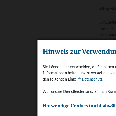
Abgest
Schulleit
besuchen 
Schülerin
wahr und 
schauen, 
Hinweis zur Verwendu
entwickel
höchsten.
regelrech
Sie können hier entscheiden, ob Sie neben 
außerhalb
Informationen helfen uns zu verstehen, wi
den folgenden Link:
Datenschutz
Das Ganz
aus Lehrk
Wer unsere Dienstleister sind, können Sie
funktionie
kommunizi
Notwendige Cookies (nicht abwäh
bestehen 
Fachkonfe