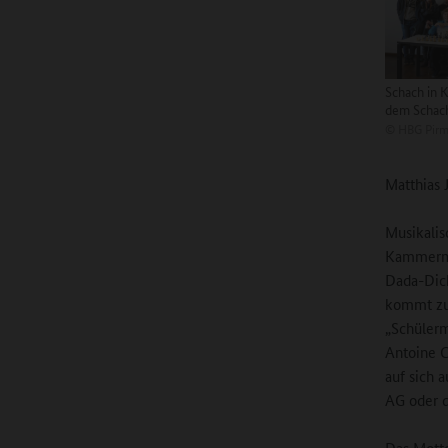
Schach in 
dem Schac
©
HBG Pirm
Matthias 
Musikalis
Kammermu
Dada-Dich
kommt zur
„Schülerm
Antoine C
auf sich 
AG oder d
Das Motto