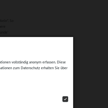
keln“. So
here
unde'
uss man
 dafür
chfrage am
chüler
ie auch
ationen vollständig anonym erfassen. Diese
ationen zum Datenschutz erhalten Sie über