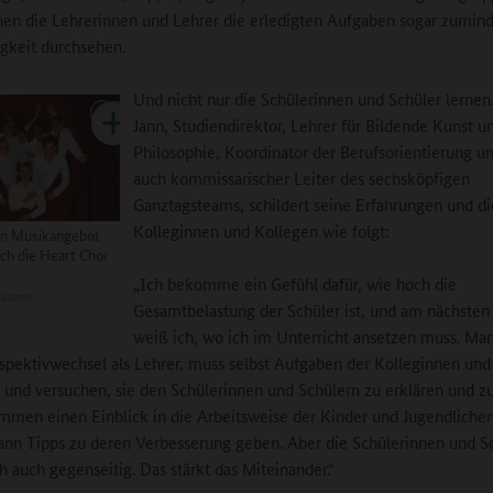
nen die Lehrerinnen und Lehrer die erledigten Aufgaben sogar zumind
igkeit durchsehen.
Und nicht nur die Schülerinnen und Schüler lernen
Jann, Studiendirektor, Lehrer für Bildende Kunst u
Philosophie, Koordinator der Berufsorientierung un
auch kommissarischer Leiter des sechsköpfigen
Ganztagsteams, schildert seine Erfahrungen und di
Kolleginnen und Kollegen wie folgt:
en Musikangebot
ch die Heart Chor
„Ich bekomme ein Gefühl dafür, wie hoch die
asens
Gesamtbelastung der Schüler ist, und am nächste
weiß ich, wo ich im Unterricht ansetzen muss. Man
spektivwechsel als Lehrer, muss selbst Aufgaben der Kolleginnen und
 und versuchen, sie den Schülerinnen und Schülern zu erklären und zu
men einen Einblick in die Arbeitsweise der Kinder und Jugendliche
nn Tipps zu deren Verbesserung geben. Aber die Schülerinnen und S
ch auch gegenseitig. Das stärkt das Miteinander.“