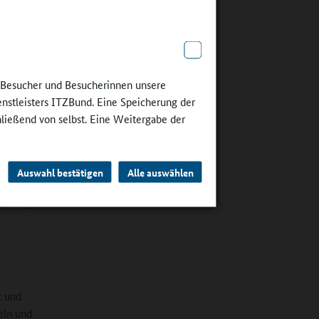
und Raum
ur
e Besucher und Besucherinnen unsere
, hat das
enstleisters ITZBund. Eine Speicherung der
ten“,
hließend von selbst. Eine Weitergabe der
AGs zeigt
eispiel –
b
Auswahl bestätigen
Alle auswählen
enscouts,
atein“,
t und
eln und