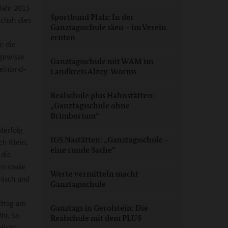
Jahr 2015
Sportbund Pfalz: In der
schah dies
Ganztagsschule säen – im Verein
ernten
e die
 gewisse
Ganztagsschule mit WAM im
einland-
Landkreis Alzey-Worms
Realschule plus Hahnstätten:
„Ganztagsschule ohne
Brimborium“
lerfolg
IGS Nastätten: „Ganztagsschule –
ch Klein.
eine runde Sache“
 die
en sowie
Werte vermitteln macht
nisch und
Ganztagsschule
ittag am
Ganztags in Gerolstein: Die
hr. So
Realschule mit dem PLUS
lich.“