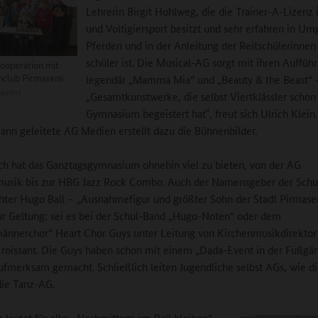
Lehrerin Birgit Hohlweg, die die Trainer-A-Lizenz 
und Voltigiersport besitzt und sehr erfahren in U
Pferden und in der Anleitung der Reitschülerinnen
schüler ist. Die Musical-AG sorgt mit ihren Auffüh
Kooperation mit
hclub Pirmasens
legendär „Mamma Mia“ und „Beauty & the Beast“ –
asens
„Gesamtkunstwerke, die selbst Viertklässler schon 
Gymnasium begeistert hat‟, freut sich Ulrich Klein
Jann geleitete AG Medien erstellt dazu die Bühnenbilder.
ch hat das Ganztagsgymnasium ohnehin viel zu bieten, von der AG
sik bis zur HBG Jazz Rock Combo. Auch der Namensgeber der Schul
ter Hugo Ball – „Ausnahmefigur und größter Sohn der Stadt Pirmase
 Geltung: sei es bei der Schul-Band „Hugo-Noten“ oder dem
ännerchor“ Heart Chor Guys unter Leitung von Kirchenmusikdirektor
roissant. Die Guys haben schon mit einem „Dada-Event in der Fußgä
aufmerksam gemacht. Schließlich leiten Jugendliche selbst AGs, wie 
ie Tanz-AG.
 lautet für alle: „Nachmittags am Ball bleiben“.