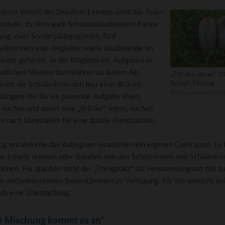
teren Vorteil des Draußen-Lernens sieht das Team
schule, zu dem auch Schulsozialarbeiterin Karina
rg, zwei Sonderpädagoginnen, fünf
eiterinnen und -begleiter sowie Studierende im
ester gehören, in der Möglichkeit, Aufgaben in
edlichen Niveaus durchführen zu lassen. Als
„Pilz des Jahres" 2
Schopf-Tintling
nennt die Schulleiterin den Bau einer Brücke.
©
Grundschule Glüc
üngere die für sie passende Aufgabe lösen,
 suchen und damit eine „Brücke“ legen, suchen
en nach Materialien für eine stabile Konstruktion.
tig entwickelte das Kollegium inzwischen ein eigenes Curriculum. Es h
e Inhalte drinnen oder draußen von den Schülerinnen und Schülern er
nnen. Für draußen steht der „Thingplatz“ als Versammlungsort mit z
en umfunktionierten Baumstämmen zu Verfügung. Für ihn wünscht sic
ch eine Überdachung.
ie Mischung kommt es an“