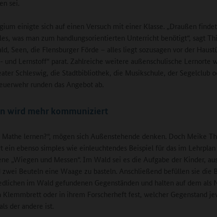
n sei.
gium einigte sich auf einen Versuch mit einer Klasse. „Draußen finde
lles, was man zum handlungsorientierten Unterricht benötigt“, sagt T
ld, Seen, die Flensburger Förde – alles liegt sozusagen vor der Haust
r- und Lernstoff“ parat. Zahlreiche weitere außenschulische Lernorte 
ater Schleswig, die Stadtbibliothek, die Musikschule, der Segelclub o
Feuerwehr runden das Angebot ab.
n wird mehr kommuniziert
 Mathe lernen?“, mögen sich Außenstehende denken. Doch Meike T
rt ein ebenso simples wie einleuchtendes Beispiel für das im Lehrplan
ne „Wiegen und Messen“. Im Wald sei es die Aufgabe der Kinder, au
 zwei Beuteln eine Waage zu basteln. Anschließend befüllen sie die 
edlichen im Wald gefundenen Gegenständen und halten auf dem als 
 Klemmbrett oder in ihrem Forscherheft fest, welcher Gegenstand je
ls der andere ist.