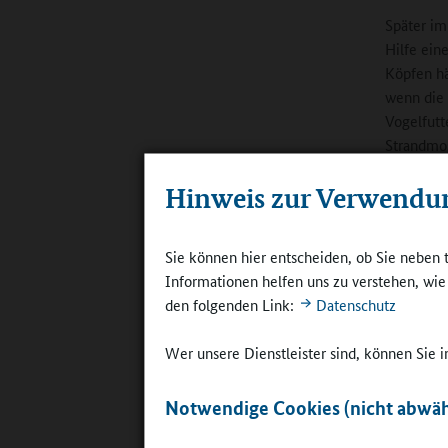
Später im
Hilfe ein
Köpfen hä
wenn die 
Vogelfutte
Strandmo
Himmelsr
Hinweis zur Verwendu
Thema Fe
Temperatu
Sie können hier entscheiden, ob Sie neben 
Sie nennt
Informationen helfen uns zu verstehen, wi
agieren d
den folgenden Link:
Datenschutz
intensive
Schleusen
Wer unsere Dienstleister sind, können Sie
suchen wi
praktisch
Notwendige Cookies (nicht abwäh
benachbar
Thierman