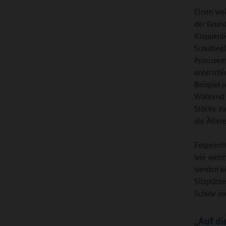
Einen wei
der Grund
Kloppenbu
Schulbegl
Praxissem
unterschi
Beispiel 
Während J
Stöcke zu
die Älter
Folgerich
wie welch
werden kö
Sitzplätz
Schule no
„Auf d