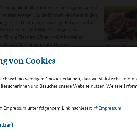
 Schulgebäude überprüfen sie ihre Ergebnisse mit
er echten Waage. „So bleibt doch viel mehr in den
ngen“, ist Thiermann überzeugt. Beispielsweise,
Kinder einen „Barfußpfad“ anlegen, das
r für die Tiere im Winter selbst herstellen,
saike am Meer legen, zum Thema
„Das Lernergebnis
die Kinder niemals"
ichtungen kleine Windfahnen bauen oder zum
©
Grundschule Glüc
ng von Cookies
uer experimentieren und dabei etwas über
r, Feuchtigkeit und Luft lernen.
technisch notwendigen Cookies erlauben, dass wir statistische Inform
 als zweiten Vorteil das soziale Lernen. Draußen, so wissen sie und ih
e Besucherinnen und Besucher unsere Website nutzen. Weitere Inform
ie Schülerinnen und Schüler viel häufiger miteinander, kommuniziere
r mit den Gleichaltrigen oder ihren Lehrkräften. Und wenn der Himme
 zu stark öffnet oder der Wind mit Sturmstärke um die Ecke fegt? „
 im Impressum unter folgendem Link nachlesen:
Impressum
r nach Alternativen, weichen ins Schloss, zur Feuerwehr, in der sich
erweise Hausmeister Dirk Ericksen engagiert, oder wie jüngst in die
lbar)
te dänische Schule aus, um das dortige Eisenzeitdorf zu besuchen“, s
n.