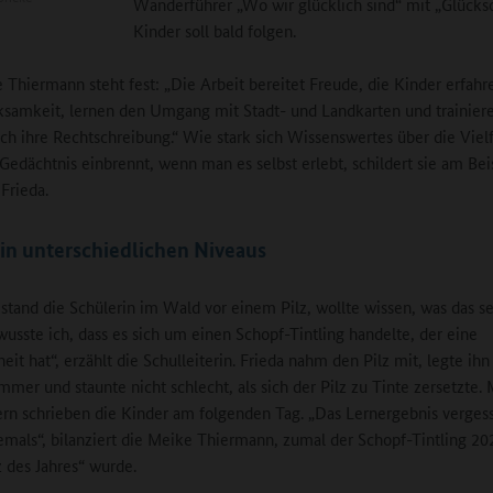
Wanderführer „Wo wir glücklich sind“ mit „Glücks
Kinder soll bald folgen.
 Thiermann steht fest: „Die Arbeit bereitet Freude, die Kinder erfahr
ksamkeit, lernen den Umgang mit Stadt- und Landkarten und trainier
ch ihre Rechtschreibung.“ Wie stark sich Wissenswertes über die Vielf
 Gedächtnis einbrennt, wenn man es selbst erlebt, schildert sie am Bei
Frieda.
in unterschiedlichen Niveaus
stand die Schülerin im Wald vor einem Pilz, wollte wissen, was das se
 wusste ich, dass es sich um einen Schopf-Tintling handelte, der eine
it hat“, erzählt die Schulleiterin. Frieda nahm den Pilz mit, legte ihn
mmer und staunte nicht schlecht, als sich der Pilz zu Tinte zersetzte. 
rn schrieben die Kinder am folgenden Tag. „Das Lernergebnis verges
emals“, bilanziert die Meike Thiermann, zumal der Schopf-Tintling 20
z des Jahres“ wurde.