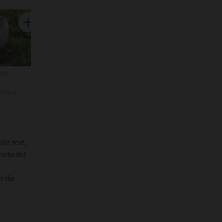
024:
ksburg
ält fest,
arbeitet
u
h die