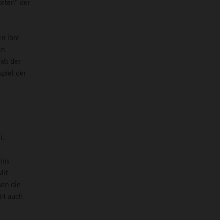
orten“ der
en ihre
en
alt der
spiel der
i.
 ins
Mit
sen die
24 auch