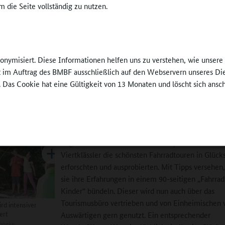
 die Seite vollständig zu nutzen.
ren und Glücksorte
r Türme und Fenster im von Touristen gerne besuchten Wasserschlo
g nähern sich die Kinder dem Thema Symmetrie. Die realen Verkehr
nonymisiert. Diese Informationen helfen uns zu verstehen, wie unser
rn dienen der Verkehrserziehung: „Was bedeutet das Zeichen, wie ver
ft im Auftrag des BMBF ausschließlich auf den Webservern unseres Di
? Warum ist das Zeichen nötig? Und auch bei der kulturellen Bildung 
. Das Cookie hat eine Gültigkeit von 13 Monaten und löscht sich ansc
n den Mittelpunkt. Wie stellt es sich dar, wie kann es in 100 Jahren au
zt werden, lauteten einige Gedanken eines Schülerprojektes, das in e
teten Ausstellung mündete.
Begeisterte Resonanz löste das Projekt aus, in de
Viertklässler die schönsten Fahrradtouren in Glück
erforschten und ausprobierten. Mit Tipps versehen
sie ihre Erfahrungen in einem 90-seitigen „Fahrrad
Kinder“ bündeln. Dieser wird nun auch über das
Tourismusbüro vertrieben und von Einheimischen 
rd intensiver
ert
Auswärtigen gern genutzt. Ein entsprechender
öneke