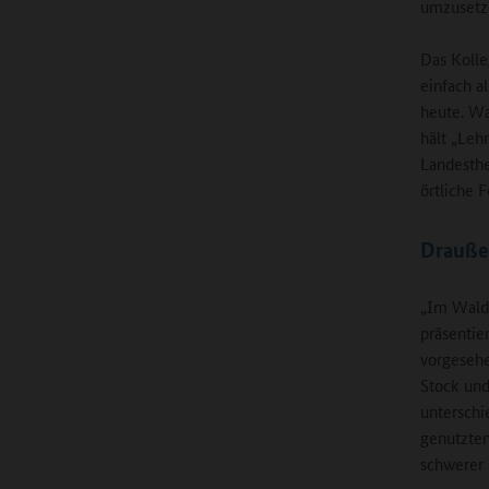
umzusetze
Das Kolle
einfach a
heute. Wa
hält „Leh
Landesthe
örtliche 
Drauße
„Im Wald
präsentie
vorgesehe
Stock und
unterschi
genutzten
schwerer a