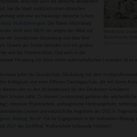
tschlands. Weil hier auch die dänische Minderheit
ist, hat die Stadt zusätzlich einen dänischen
ksborg und eine sechsklassige dänische Schule,
ksborg-Skoleforeningen
. Der Name Glücksburg
fender nicht sein. Nicht nur wegen der Nähe zur
Nördlichste Grund
Deutschlands: Str
nn die Grundschule Glücksburg sich über ihre
©
Grundschule Glüc
en: Unweit der Schule befinden sich ein großes
de und das Wasserschloss. Und auch in die
ätsstadt Flensburg mit ihren vielen außerschulischen Lernorten ist es n
ermann leitet die Grundschule Glücksburg mit dem multiprofessionel
lten Kollegium und einer Offenen Ganztagsschule, die mit ihrem Kon
n diesem Jahr zu den 20 bundesweit für den Deutschen Schulpreis
ten Schulen zählt. Zu diesem Lernkonzept gehören der wöchentliche
ag“, intensive Projektarbeit, umfangreiche Förderangebote, selbstorga
orientiertes Lernen und natürlich die Angebote der OGS in Trägersch
ugend, Bildung, Beruf“
. Für ihr Engagement in der kulturellen Bildung e
le 2017 das Zertifikat "Kulturschule Schleswig-Holstein".