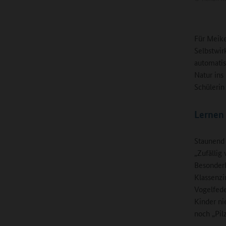
Für Meike
Selbstwir
automatis
Natur ins
Schülerin 
Lernen 
Staunend 
„Zufällig
Besonderhe
Klassenzi
Vogelfede
Kinder ni
noch „Pil