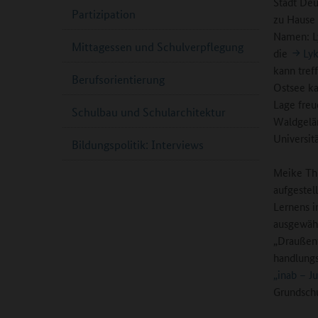
Stadt Deu
Partizipation
zu Hause 
Namen: Ly
Mittagessen und Schulverpflegung
die
Ly
kann tref
Berufsorientierung
Ostsee ka
Lage freu
Schulbau und Schularchitektur
Waldgelän
Universit
Bildungspolitik: Interviews
Meike Thi
aufgestel
Lernens i
ausgewähl
„Draußent
handlungs
„inab – J
Grundschu